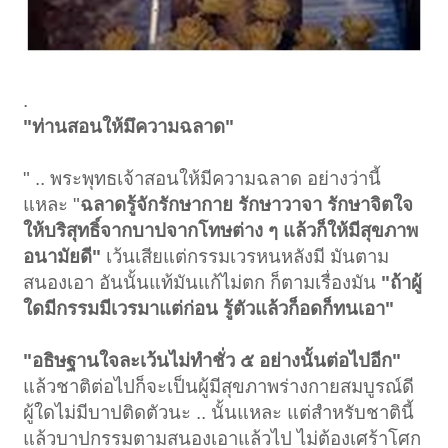
.
"ท่านสอนให้มึความฉลาด"
" .. พระพุทธเจ้าสอนให้มีความฉลาด อย่างว่านี้
แหละ "
ฉลาดรู้จักรักษากาย รักษาวาจา รักษาจิตใจ
ให้บริสุทธิ์จากบาปจากโทษต่าง ๆ แล้วก็ให้มีสุขภาพ
อนามัยดี"
เว้นเสียแต่กรรมเวรหนหลังมี มันตาม
สนองเอา อันนั้นแท้มันแก้ไม่ตก ก็ตามเรื่องมัน
"ถ้าผู้
ใดมีกรรมมีเวรมาแต่ก่อน รู้ตัวแล้วก็อดก็ทนเอา"
"อธิษฐานใจละเว้นไม่ทำชั่ว ๕ อย่างนั้นต่อไปอีก"
แล้วชาติต่อไปก็จะเป็นผู้มีสุขภาพร่างกายสมบูรณ์ดี
ผู้ใดไม่มีบาปติดตัวนะ .. นั้นแหละ แต่สำหรับชาตินี้
แล้วบาปกรรมตามสนองเอาแล้วไป ไม่ต้องเศร้าโศก