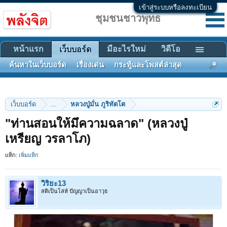
เข้าสู่ระบบหรือลงทะเบียน
ชุมชนชาวพุทธ
หน้าแรก
มีอะไรใหม่
วิดีโอ
เว็บบอร์ด
ค้นหาในเว็บบอร์ด
เรื่องเด่น
กระทู้และโพสต์ล่าสุด
เว็บบอร์ด
...
หลวงปู่มั่น ภูริทัตโต
"ท่านสอนให้มึความฉลาด" (หลวงปู่
เหรียญ วรลาโภ)
แท็ก:
เพิ่มแท็ก
วิริยะ13
สติเป็นโล่ห์ ปัญญาเป็นอาวุธ