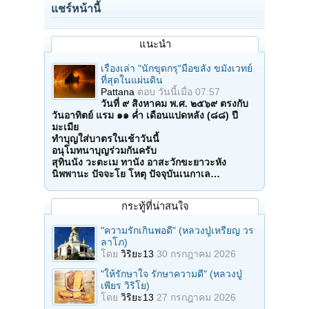
แชร์หน้านี้
แนะนำ
เรื่องเล่า "นักขุดกรุ"มือขลัง ขมังเวทย์
ที่สุดในแผ่นดิน
Pattana
ตอบ
วันนี้เมื่อ 07:57
วันที่ ๙ สิงหาคม พ.ศ. ๒๕๖๙ ตรงกับ
วันอาทิตย์ แรม ๑๑ ค่ำ เดือนแปดหลัง (๘๘) ปี
มะเมีย
ทำบุญใส่บาตรในเช้าวันนี้
อนุโมทนาบุญร่วมกันครับ
สุทินนัง วะตะเม ทานัง อาสะวักขะยาวะหัง
นิพพานะ ปัจจะโย โหตุ ปัจจุบันเนกาเล…
กระทู้ที่น่าสนใจ
"ความรักเกินพอดี" (หลวงปู่เหรียญ วร
ลาโภ)
โดย
วิริยะ13
30 กรกฎาคม 2026
"ให้รักษาใจ รักษาความดี" (หลวงปู่
เพียร วิริโย)
โดย
วิริยะ13
27 กรกฎาคม 2026