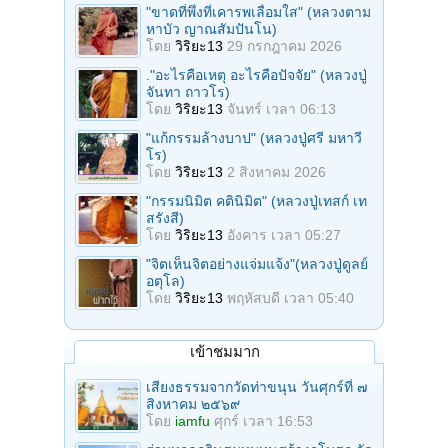
"ขาดที่พึ่งที่เคารพเลื่อมใส" (หลวงตาม
หาบัว ญาณสัมปันโน)
โดย
วิริยะ13
29 กรกฎาคม 2026
."อะไรคือเหตุ อะไรคือปัจจัย" (หลวงปู่
จันทา ถาวโร)
โดย
วิริยะ13
จันทร์ เวลา 06:13
"แก้กรรมล้างบาป" (หลวงปู่ศรี มหาวี
โร)
โดย
วิริยะ13
2 สิงหาคม 2026
"กรรมนิมิต คตินิมิต" (หลวงปู่เทสก์ เท
สรังสี)
โดย
วิริยะ13
อังคาร เวลา 05:27
"จิตเห็นจิตอย่างแจ่มแจ้ง"(หลวงปู่ดูลย์
อตุโล)
โดย
วิริยะ13
พฤหัสบดี เวลา 05:40
เข้าชมมาก
เสียงธรรมจากวัดท่าขนุน วันศุกร์ที่ ๗
สิงหาคม ๒๕๖๙
โดย
iamfu
ศุกร์ เวลา 16:53