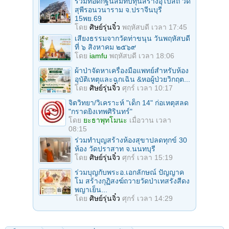
ร่วมทอดกฐินสมทบทุนสร้างอุโบสถ วัด
สุพีรอนวนาราม จ.ปราจีนบุรี
15พย.69
โดย
ศิษย์รุ่นจิ๋ว
พฤหัสบดี เวลา 17:45
เสียงธรรมจากวัดท่าขนุน วันพฤหัสบดี
ที่ ๖ สิงหาคม ๒๕๖๙
โดย
iamfu
พฤหัสบดี เวลา 18:06
ผ้าป่าจัดหาเครื่องมือแพทย์สำหรับห้อง
อุบัติเหตุและฉุกเฉิน &หอผู้ป่วยวิกฤต...
โดย
ศิษย์รุ่นจิ๋ว
ศุกร์ เวลา 10:17
จิตวิทยา/วิเคราะห์ "เด็ก 14" ก่อเหตุสลด
"กราดยิงเทพศิรินทร์"
โดย
ยะธาพุทโมนะ
เมื่อวาน เวลา
08:15
ร่วมทําบุญสร้างห้องสุขาปลดทุกข์ 30
ห้อง วัดปราสาท จ.นนทบุรี
โดย
ศิษย์รุ่นจิ๋ว
ศุกร์ เวลา 15:19
ร่วมบุญกับพระอ.เอกลักษณ์ ปัญญาค
โม สร้างกุฏิสงฆ์ถวายวัดป่าเทสรังสีดง
พญาเย็น...
โดย
ศิษย์รุ่นจิ๋ว
ศุกร์ เวลา 14:29