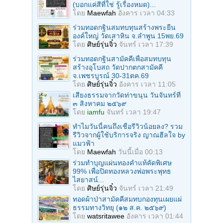
(บอกแค่สีที่ใช่ รู้เรื่องหมด)...
โดย
Maewfah
อังคาร เวลา 04:33
ร่วมทอดกฐินสมทบทุนสร้างพระยืน
องค์ใหญ่ วัดเสาหิน จ.ลําพูน 15พย.69
โดย
ศิษย์รุ่นจิ๋ว
จันทร์ เวลา 17:39
ร่วมทอดกฐินสามัคคีเพื่อสมทบทุน
สร้างอุโบสถ วัดปากตกสามัคคี
จ.เพชรบูรณ์ 30-31ตค.69
โดย
ศิษย์รุ่นจิ๋ว
อังคาร เวลา 11:05
เสียงธรรมจากวัดท่าขนุน วันจันทร์ที่
๓ สิงหาคม ๒๕๖๙
โดย
iamfu
จันทร์ เวลา 19:47
ทำไมวันนี้คนถึงเชื่อรีวิวน้อยลง? รวม
รีวิวจากผู้ใช้บริการจริง ญาณฮีลใจ by
แมวฟ้า
โดย
Maewfah
วันนี้เมื่อ 00:13
ร่วมทําบุญแผ่นทองคำแท้คัดพิเศษ
99% เพื่อปิดทองหลวงพ่อพระพุทธ
ไสยาสน์...
โดย
ศิษย์รุ่นจิ๋ว
จันทร์ เวลา 21:49
ทอดผ้าป่าสามัคคีสมทบกองทุนเผยแผ่
ธรรมทางวิทยุ (๑๒ ส.ค. ๒๕๖๙)
โดย
watsritawee
อังคาร เวลา 01:44