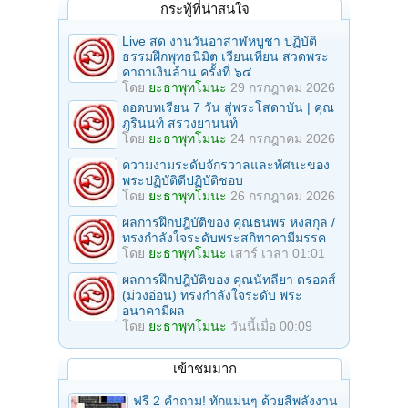
กระทู้ที่น่าสนใจ
Live สด งานวันอาสาฬหบูชา ปฏิบัติ
ธรรมฝึกพุทธนิมิต เวียนเทียน สวดพระ
คาถาเงินล้าน ครั้งที่ ๖๔
โดย
ยะธาพุทโมนะ
29 กรกฎาคม 2026
ถอดบทเรียน 7 วัน สู่พระโสดาบัน | คุณ
ภูรินนท์ สรวงยานนท์
โดย
ยะธาพุทโมนะ
24 กรกฎาคม 2026
ความงามระดับจักรวาลและทัศนะของ
พระปฏิบัติดีปฏิบัติชอบ
โดย
ยะธาพุทโมนะ
26 กรกฎาคม 2026
ผลการฝึกปฎิบัติของ คุณธนพร หงสกุล /
ทรงกำลังใจระดับพระสกิทาคามีมรรค
โดย
ยะธาพุทโมนะ
เสาร์ เวลา 01:01
ผลการฝึกปฎิบัติของ คุณนัทลียา ดรอดส์
(ม่วงอ่อน) ทรงกำลังใจระดับ พระ
อนาคามีผล
โดย
ยะธาพุทโมนะ
วันนี้เมื่อ 00:09
เข้าชมมาก
ฟรี 2 คำถาม! ทักแม่นๆ ด้วยสีพลังงาน