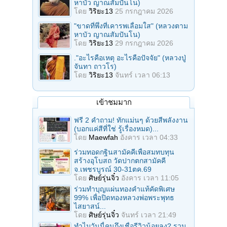
หาบัว ญาณสัมปันโน)
โดย
วิริยะ13
25 กรกฎาคม 2026
"ขาดที่พึ่งที่เคารพเลื่อมใส" (หลวงตาม
หาบัว ญาณสัมปันโน)
โดย
วิริยะ13
29 กรกฎาคม 2026
."อะไรคือเหตุ อะไรคือปัจจัย" (หลวงปู่
จันทา ถาวโร)
โดย
วิริยะ13
จันทร์ เวลา 06:13
เข้าชมมาก
ฟรี 2 คำถาม! ทักแม่นๆ ด้วยสีพลังงาน
(บอกแค่สีที่ใช่ รู้เรื่องหมด)...
โดย
Maewfah
อังคาร เวลา 04:33
ร่วมทอดกฐินสามัคคีเพื่อสมทบทุน
สร้างอุโบสถ วัดปากตกสามัคคี
จ.เพชรบูรณ์ 30-31ตค.69
โดย
ศิษย์รุ่นจิ๋ว
อังคาร เวลา 11:05
ร่วมทําบุญแผ่นทองคำแท้คัดพิเศษ
99% เพื่อปิดทองหลวงพ่อพระพุทธ
ไสยาสน์...
โดย
ศิษย์รุ่นจิ๋ว
จันทร์ เวลา 21:49
ทำไมวันนี้คนถึงเชื่อรีวิวน้อยลง? รวม