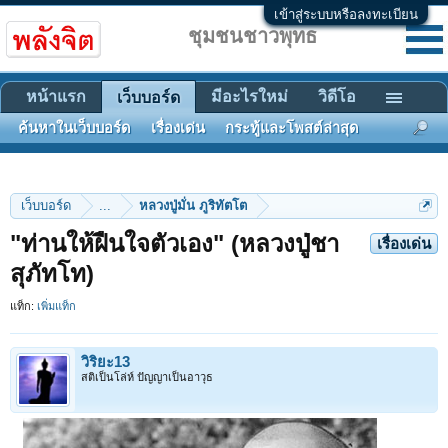
เข้าสู่ระบบหรือลงทะเบียน
ชุมชนชาวพุทธ
หน้าแรก
มีอะไรใหม่
วิดีโอ
เว็บบอร์ด
ค้นหาในเว็บบอร์ด
เรื่องเด่น
กระทู้และโพสต์ล่าสุด
เว็บบอร์ด
...
หลวงปู่มั่น ภูริทัตโต
"ท่านให้ฝืนใจตัวเอง" (หลวงปู่ชา
เรื่องเด่น
สุภัทโท)
แท็ก:
เพิ่มแท็ก
วิริยะ13
สติเป็นโล่ห์ ปัญญาเป็นอาวุธ