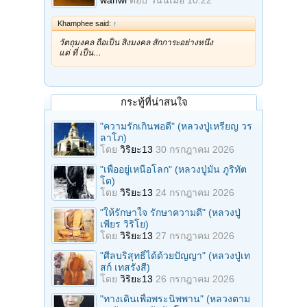
wanwi
ตอบ
วันนี้เมื่อ 10:22
Khamphee said:
↑
วัตถุมงคล ถือเป็น สิ่งมงคล สักการะอย่างหนึ่ง
แต่ ที่ เป็น…
กระทู้ที่น่าสนใจ
"ความรักเกินพอดี" (หลวงปู่เหรียญ วร
ลาโภ)
โดย
วิริยะ13
30 กรกฎาคม 2026
"เพื่ออยู่เหนือโลก" (หลวงปู่มั่น ภูริทัต
โต)
โดย
วิริยะ13
24 กรกฎาคม 2026
"ให้รักษาใจ รักษาความดี" (หลวงปู่
เพียร วิริโย)
โดย
วิริยะ13
27 กรกฎาคม 2026
"ศีลบริสุทธิ์ได้ด้วยปัญญา" (หลวงปู่เท
สก์ เทสรังสี)
โดย
วิริยะ13
26 กรกฎาคม 2026
"ทางเดินเพื่อพระนิพพาน" (หลวงตาม