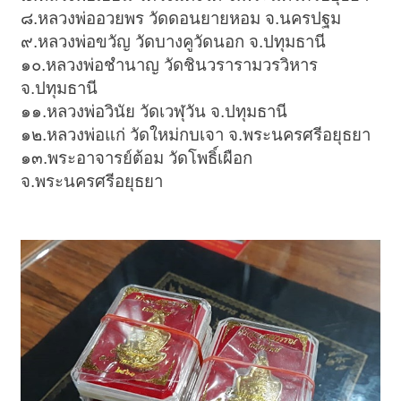
๘.หลวงพ่ออวยพร วัดดอนยายหอม จ.นครปฐม
๙.หลวงพ่อขวัญ วัดบางคูวัดนอก จ.ปทุมธานี
๑๐.หลวงพ่อชำนาญ วัดชินวรารามวรวิหาร
จ.ปทุมธานี
๑๑.หลวงพ่อวินัย วัดเวฬุวัน จ.ปทุมธานี
๑๒.หลวงพ่อแก่ วัดใหม่กบเจา จ.พระนครศรีอยุธยา
๑๓.พระอาจารย์ต้อม วัดโพธิ์เผือก
จ.พระนครศรีอยุธยา