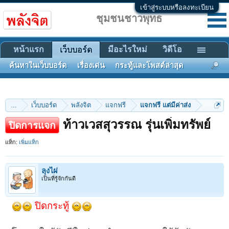
เข้าสู่ระบบหรือลงทะเบียน
ชุมชนชาวพุทธ
หน้าแรก
มีอะไรใหม่
วิดีโอ
เว็บบอร์ด
ค้นหาในเว็บบอร์ด
เรื่องเด่น
กระทู้และโพสต์ล่าสุด
...
เว็บบอร์ด
พลังจิต
แจกฟรี
แจกฟรี แต่มีค่าส่ง
ท้าวเวสสุวรรณ รุ่นเพิ่มทรัพย์
ปิดการแจก
แท็ก:
เพิ่มแท็ก
ลุงไผ่
เป็นที่รู้จักกันดี
ปิดกระทู้