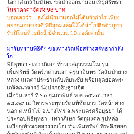
โอกาศใกล้วันปีใหม่ ขอนำออกมามอบให้ผู้ศรัทธา
ในราคาค่าจัดส่ง 98 บาท
บอกเลยว่า... ลุงไผ่นำมาแจกไม่ได้หวังกำไร เพียง
อยากมอบของดี พิธีสุดมงคลให้ได้นำไปติดตัวบูชา
รับปีใหม่ที่จะถึงนี้ มีจำนวน 10 องค์เท่านั้น
มารับทราบพิธีดีๆ ของทางวัดเพื่อสร้างศรัทธากำลัง
ใจ...
พิธีพุทธา - เทวาภิเษก ท้าวเวสสุวรรณโณ รุ่น
เพิ่มทรัพย์ วัดหน้าต่างนอก ครูบาอินทร วัดสันป่ายาง
หลวง เมตตาประธานดับเทียนชัย พร้อมสุดยอดพระ
เกจิคณาจารย์ นั่งปรกอธิษฐานจิต
เมื่อวันเสาร์ ที่ ๒๐ กุมภาพันธ์ พ.ศ.๒๕๖๔ เวลา
๑๔.๓๙ ณ วิหารพระพุทธรัตนพิชิตมาร วัดหน้าต่าง
นอก ต.หน้าไม้ อ.บางไทร จ.พระนครศรีอยุธยา ได้
ประกอบพิธีพุทธา - เทวาภิเษก วัตถุมงคล รูปหล่อ -
เหรียญท้าวเวสสุวรรณโณ รุ่น เพิ่มทรัพย์ ที่ระลึกทอด