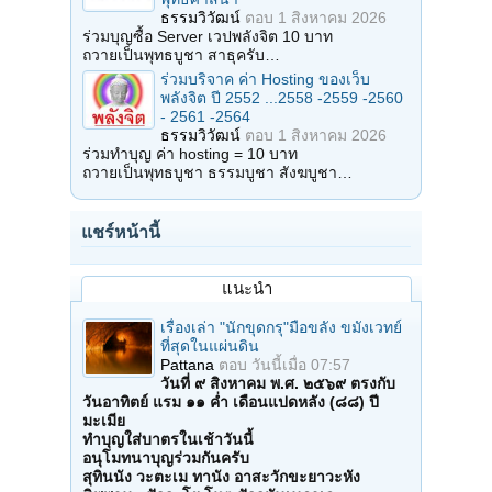
ธรรมวิวัฒน์
ตอบ
1 สิงหาคม 2026
ร่วมบุญซื้อ Server เวปพลังจิต 10 บาท
ถวายเป็นพุทธบูชา สาธุครับ…
ร่วมบริจาค ค่า Hosting ของเว็บ
พลังจิต ปี 2552 ...2558 -2559 -2560
- 2561 -2564
ธรรมวิวัฒน์
ตอบ
1 สิงหาคม 2026
ร่วมทำบุญ ค่า hosting = 10 บาท
ถวายเป็นพุทธบูชา ธรรมบูชา สังฆบูชา…
แชร์หน้านี้
แนะนำ
เรื่องเล่า "นักขุดกรุ"มือขลัง ขมังเวทย์
ที่สุดในแผ่นดิน
Pattana
ตอบ
วันนี้เมื่อ 07:57
วันที่ ๙ สิงหาคม พ.ศ. ๒๕๖๙ ตรงกับ
วันอาทิตย์ แรม ๑๑ ค่ำ เดือนแปดหลัง (๘๘) ปี
มะเมีย
ทำบุญใส่บาตรในเช้าวันนี้
อนุโมทนาบุญร่วมกันครับ
สุทินนัง วะตะเม ทานัง อาสะวักขะยาวะหัง