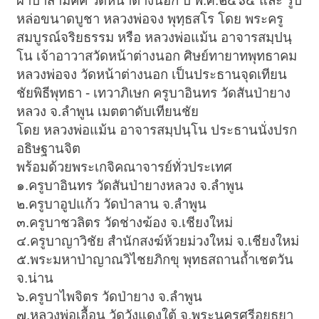
ผ้าป่าสามัคคี วัดหน้าต่างนอก ปี พ.ศ.๒๕๖๔ และ รูป
หล่อขนาดบูชา หลวงพ่อจง พุทฺธสโร โดย พระครู
สมบูรณ์จริยธรรม หรือ หลวงพ่อแม้น อาจารสมฺปนฺ
โน เจ้าอาวาสวัดหน้าต่างนอก ศิษย์ทายาทพุทธาคม
หลวงพ่อจง วัดหน้าต่างนอก เป็นประธานจุดเทียน
ชัยพิธีพุทธา - เทวาภิเษก ครูบาอินทร วัดสันป่ายาง
หลวง จ.ลำพูน เมตตาดับเทียนชัย
โดย หลวงพ่อแม้น อาจารสมฺปนฺโน ประธานนั่งปรก
อธิษฐานจิต
พร้อมด้วยพระเกจิคณาจารย์ทั่วประเทศ
๑.ครูบาอินทร วัดสันป่ายางหลวง จ.ลำพูน
๒.ครูบาอูปแก้ว วัดป่าลาน จ.ลำพูน
๓.ครูบาชวลิตร วัดช่างฆ้อง จ.เชียงใหม่
๔.ครูบาญาวิชัย สำนักสงฆ์ห้วยม่วงใหม่ จ.เชียงใหม่
๕.พระมหาป่าญาณวิไชยภิกขุ พุทธสถานถ้ำเชตวัน
จ.น่าน
๖.ครูบาไพจิตร วัดป่ายาง จ.ลำพูน
๗.หลวงพ่อเอื้อน วัดวังแดงใต้ จ.พระนครศรีอยุธยา