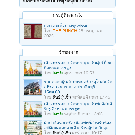
นิพพานะ ปัจจะโย โหตุ ปัจจุบันเนกาเล…
กระทู้ที่น่าสนใจ
แจก สมเด็จบางขุนพรหม
โดย
THE PUNCH
28 กรกฎาคม
2026
เข้าชมมาก
เสียงธรรมจากวัดท่าขนุน วันศุกร์ที่ ๗
สิงหาคม ๒๕๖๙
โดย
iamfu
ศุกร์ เวลา 16:53
ร่วมทอดกฐินสมทบทุนสร้างอุโบสถ วัด
สุพีรอนวนาราม จ.ปราจีนบุรี
15พย.69
โดย
ศิษย์รุ่นจิ๋ว
พฤหัสบดี เวลา 17:45
เสียงธรรมจากวัดท่าขนุน วันพฤหัสบดี
ที่ ๖ สิงหาคม ๒๕๖๙
โดย
iamfu
พฤหัสบดี เวลา 18:06
ผ้าป่าจัดหาเครื่องมือแพทย์สำหรับห้อง
อุบัติเหตุและฉุกเฉิน &หอผู้ป่วยวิกฤต...
โดย
ศิษย์รุ่นจิ๋ว
ศุกร์ เวลา 10:17