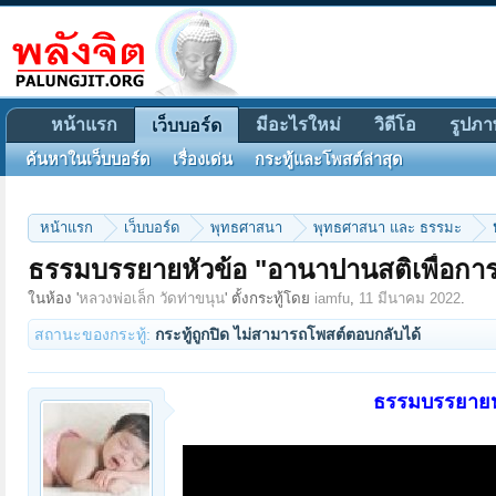
หน้าแรก
มีอะไรใหม่
วิดีโอ
รูปภา
เว็บบอร์ด
ค้นหาในเว็บบอร์ด
เรื่องเด่น
กระทู้และโพสต์ล่าสุด
หน้าแรก
เว็บบอร์ด
พุทธศาสนา
พุทธศาสนา และ ธรรมะ
ธรรมบรรยายหัวข้อ "อานาปานสติเพื่อกา
ในห้อง '
หลวงพ่อเล็ก วัดท่าขนุน
' ตั้งกระทู้โดย
iamfu
,
11 มีนาคม 2022
.
สถานะของกระทู้:
กระทู้ถูกปิด ไม่สามารถโพสต์ตอบกลับได้
ธรรมบรรยายหั