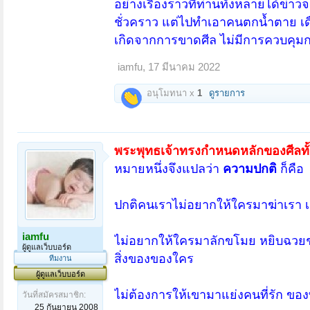
อย่างเรื่องราวที่ท่านทั้งหลายได้ข่าวจ
ชั่วคราว แต่ไปทำเอาคนตกน้ำตาย เดือ
เกิดจากการขาดศีล ไม่มีการควบคุ
iamfu
,
17 มีนาคม 2022
อนุโมทนา x
1
ดูรายการ
พระพุทธเจ้าทรงกำหนดหลักของศีลทั
หมายหนึ่งจึงแปลว่า
ความปกติ
ก็คือ
ปกติคนเราไม่อยากให้ใครมาฆ่าเรา เ
iamfu
ไม่อยากให้ใครมาลักขโมย หยิบฉวยช่ว
ผู้ดูแลเว็บบอร์ด
สิ่งของของใคร
ทีมงาน
ผู้ดูแลเว็บบอร์ด
ไม่ต้องการให้เขามาแย่งคนที่รัก ของ
วันที่สมัครสมาชิก:
25 กันยายน 2008