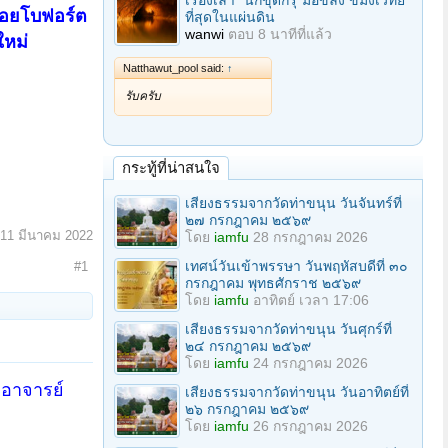
เรื่องเล่า "นักขุดกรุ"มือขลัง ขมังเวทย์
 ซอยโบฟอร์ต
ที่สุดในแผ่นดิน
wanwi
ตอบ
8 นาทีที่แล้ว
ใหม่
Natthawut_pool said:
↑
รับครับ
กระทู้ที่น่าสนใจ
เสียงธรรมจากวัดท่าขนุน วันจันทร์ที่
๒๗ กรกฎาคม ๒๕๖๙
11 มีนาคม 2022
โดย
iamfu
28 กรกฎาคม 2026
เทศน์วันเข้าพรรษา วันพฤหัสบดีที่ ๓๐
#1
กรกฎาคม พุทธศักราช ๒๕๖๙
โดย
iamfu
อาทิตย์ เวลา 17:06
เสียงธรรมจากวัดท่าขนุน วันศุกร์ที่
๒๔ กรกฎาคม ๒๕๖๙
โดย
iamfu
24 กรกฎาคม 2026
อาจารย์
เสียงธรรมจากวัดท่าขนุน วันอาทิตย์ที่
๒๖ กรกฎาคม ๒๕๖๙
โดย
iamfu
26 กรกฎาคม 2026