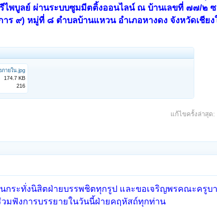
ศรีไพบูลย์ ผ่านระบบซูมมีตติ้งออนไลน์ ณ บ้านเลขที่ ๗๗/๒
รงการ ๙) หมู่ที่ ๘ ตำบลบ้านแหวน อำเภอหางดง จังหวัดเชียง
งภายใน.jpg
174.7 KB
216
แก้ไขครั้งล่าสุด:
ระทั่งนิสิตฝ่ายบรรพชิตทุกรูป และขอเจริญพรคณะครูบา
ร่วมฟังการบรรยายในวันนี้ฝ่ายคฤหัสถ์ทุกท่าน