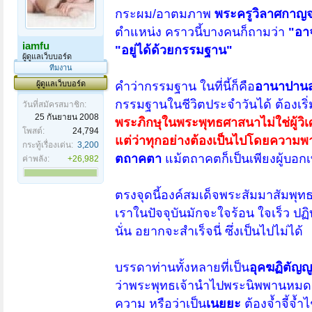
กระผม/อาตมภาพ
พระครูวิลาศกาญ
ตำแหน่ง คราวนี้บางคนก็ถามว่า
"อา
iamfu
"อยู่ได้ด้วยกรรมฐาน"
ผู้ดูแลเว็บบอร์ด
ทีมงาน
ผู้ดูแลเว็บบอร์ด
คำว่ากรรมฐาน ในที่นี้ก็คือ
อานาปานส
กรรมฐานในชีวิตประจำวันได้ ต้องเริ่
วันที่สมัครสมาชิก:
25 กันยายน 2008
พระภิกษุในพระพุทธศาสนาไม่ใช่ผู้วิเ
โพสต์:
24,794
แต่ว่าทุกอย่างต้องเป็นไปโดยความ
กระทู้เรื่องเด่น:
3,200
ตถาคตา
แม้ตถาคตก็เป็นเพียงผู้บอกเท
ค่าพลัง:
+26,982
ตรงจุดนี้องค์สมเด็จพระสัมมาสัมพุท
เราในปัจจุบันมักจะใจร้อน ใจเร็ว ปฏ
นั่น อยากจะสำเร็จนี่ ซึ่งเป็นไปไม่ได้
บรรดาท่านทั้งหลายที่เป็น
อุคฆฏิตัญญ
ว่าพระพุทธเจ้านำไปพระนิพพานหมดแล
ความ หรือว่าเป็น
เนยยะ
ต้องจ้ำจี้จ้ำ