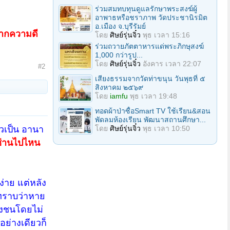
ร่วมสมทบทุนดูแลรักษาพระสงฆ์ผู้
อาพาธหรือชราภาพ วัดประชานิรมิต
อ.เมือง จ.บุรีรัมย์
จากความดี
โดย
ศิษย์รุ่นจิ๋ว
พุธ เวลา 15:16
ร่วมถวายภัตตาหารแด่พระภิกษุสงฆ์
1,000 กว่ารูป...
โดย
ศิษย์รุ่นจิ๋ว
อังคาร เวลา 22:07
#2
เสียงธรรมจากวัดท่าขนุน วันพุธที่ ๕
สิงหาคม ๒๕๖๙
โดย
iamfu
พุธ เวลา 19:48
ทอดผ้าป่าซื้อSmart TV ใช้เรียน&สอน
พัดลมห้องเรียน พัฒนาสถานศึกษา...
วเป็น อานา
โดย
ศิษย์รุ่นจิ๋ว
พุธ เวลา 10:50
งซ่านไปไหน
ง่าย แต่หลัง
่ทราบว่าหาย
ุ่งชนโดยไม่
อย่างเดียวก็