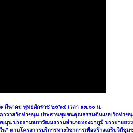
่ ๑๑ มีนาคม พุทธศักราช ๒๕๖๕ เวลา ๑๓.๐๐ น.
าอาวาสวัดท่าขนุน ประธานชุมชนคุณธรรมต้นแบบวัดท่าขน
นุน ประธานสภาวัฒนธรรมอำเภอทองผาภูมิ บรรยายธรรม
ใน" ตามโครงการบริการทางวิชาการเพื่อสร้างเสริมวิถีชุม