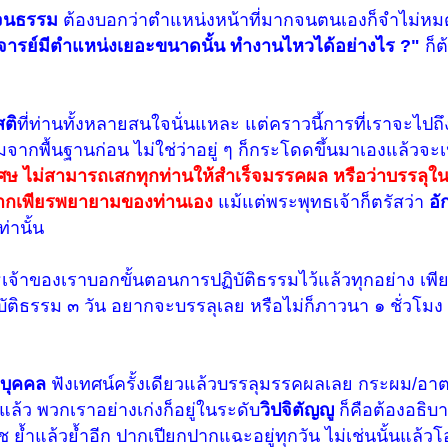
จนธรรม
ต้องบอกว่าตำแหน่งหน้าที่มากจนตนเองก็จำไม่หม
จารย์มีตำแหน่งเยอะขนาดนั้น ทำงานไหวได้อย่างไร ?"
ก็
ติ
ที่ท่านทั้งหลายสนใจนั่นแหละ แต่คราวนี้การที่เราจะไปถ
มจากพื้นฐานก่อน ไม่ใช่ว่าอยู่ ๆ ก็กระโดดขึ้นมาเองแล้วจะ
ศษ ไม่สามารถเสกทุกท่านให้สำเร็จมรรคผล หรือว่าบรรลุในสิ
พากเพียรพยายามของท่านเอง
แม้แต่พระพุทธเจ้าก็ตรัสว่า
อั
่านั้น
ธเจ้าของเราบอกขั้นตอนการปฏิบัติธรรมไว้แล้วทุกอย่าง เพี
ิบัติธรรม ๓ วัน อยากจะบรรลุเลย หรือไม่ก็ภาวนา ๑ ชั่วโม
ูบุคคล
ฟังเทศน์ครั้งเดียวแล้วบรรลุมรรคผลเลย กระผม/อาต
้ว พวกเราอย่างเก่งก็อยู่ในระดับ
วิปจิตัญญู
ก็คือต้องอธิ
ไช ย้ำแล้วย้ำอีก ปากเปียกปากแฉะอยู่ทุกวัน ไม่เช่นนั้นแล้ว