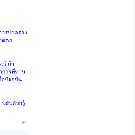
รมการปกครอง
่ขาดตก
ณ์ ถ้า
การที่ท่าน
่อปัจจุบัน
ับตัวก็รู้
#4