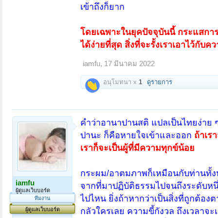
เข้าถึงก็ยาก
โดยเฉพาะในยุคปัจจุบันนี้ กระแสการ
ได้ง่ายที่สุด สิ่งที่จะรั้งเราเอาไว้กั
iamfu
,
17 มีนาคม 2022
อนุโมทนา x
1
ดูรายการ
คำว่าอานาปานสติ แปลเป็นไทยง่าย ๆ
ปานะ ก็คือหายใจเข้าและออก
ถ้าเร
เราก็จะเป็นผู้ที่มีความทุกข์น้อย
กระผม/อาตมภาพก็เหมือนกับท่านทั้งหล
iamfu
จากที่มาปฏิบัติธรรมไปจนถึงระดับหน
ผู้ดูแลเว็บบอร์ด
ไปไหน ยิ่งถ้าหากว่าเป็นสิ่งที่ถูกต้
ทีมงาน
ผู้ดูแลเว็บบอร์ด
กลัวใครเลย ความขี้กังวล ถึงเวลาจะเกิ