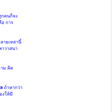
าทุกคนก็จะ
คือ การ
หลายเหล่านี้
ุญพาวาสนา
กาม คิด
ีล
ถ้าหากว่า
องให้มี