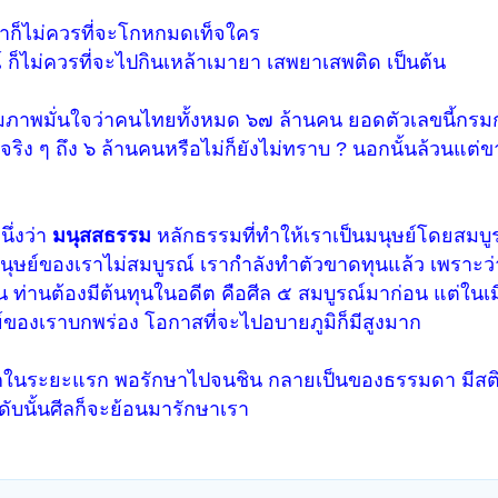
ราก็ไม่ควรที่จะโกหกมดเท็จใคร
์ ก็ไม่ควรที่จะไปกินเหล้าเมายา เสพยาเสพติด เป็นต้น
าตมภาพมั่นใจว่าคนไทยทั้งหมด ๖๗ ล้านคน ยอดตัวเลขนี้ก
วนจริง ๆ ถึง ๖ ล้านคนหรือไม่ก็ยังไม่ทราบ ? นอกนั้นล้วนแต
นึ่งว่า
มนุสสธรรม
หลักธรรมที่ทำให้เราเป็นมนุษย์โดยสมบูร
ุษย์ของเราไม่สมบูรณ์ เรากำลังทำตัวขาดทุนแล้ว เพราะว่า
น ท่านต้องมีต้นทุนในอดีต คือศีล ๕ สมบูรณ์มาก่อน แต่ในเมื
ย์ของเราบกพร่อง โอกาสที่จะไปอบายภูมิก็มีสูงมาก
ากในระยะแรก พอรักษาไปจนชิน กลายเป็นของธรรมดา มีสติ ขย
ดับนั้นศีลก็จะย้อนมารักษาเรา