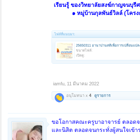
เรียนรู้ ของวิทยาลัยสงฆ์กาญจนบุรี
๑ หมู่บ้านกุลพันธ์วิลล์ (โค
ไฟล์ที่แนบมา:
25650311 อานาปานสติเพื่อการเปลี่ยนแปล
ขนาดไฟล์:
เปิดดู:
iamfu
,
11 มีนาคม 2022
อนุโมทนา x
4
ดูรายการ
ขอโอกาสคณะครูบาอาจารย์ ตลอดจนก
และนิสิต ตลอดจนกระทั่งผู้สนใจเข้า