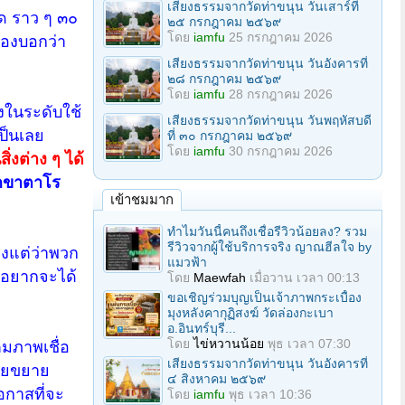
เสียงธรรมจากวัดท่าขนุน วันเสาร์ที่
ด ราว ๆ ๓๐
๒๕ กรกฎาคม ๒๕๖๙
โดย
iamfu
25 กรกฎาคม 2026
ต้องบอกว่า
เสียงธรรมจากวัดท่าขนุน วันอังคารที่
๒๘ กรกฎาคม ๒๕๖๙
โดย
iamfu
28 กรกฎาคม 2026
ึงในระดับใช้
เสียงธรรมจากวัดท่าขนุน วันพฤหัสบดี
เป็นเลย
ที่ ๓๐ กรกฎาคม ๒๕๖๙
โดย
iamfu
30 กรกฎาคม 2026
่งต่าง ๆ ได้
กขาตาโร
เข้าชมมาก
ทำไมวันนี้คนถึงเชื่อรีวิวน้อยลง? รวม
รีวิวจากผู้ใช้บริการจริง ญาณฮีลใจ by
ยงแต่ว่าพวก
แมวฟ้า
ง อยากจะได้
โดย
Maewfah
เมื่อวาน เวลา 00:13
ขอเชิญร่วมบุญเป็นเจ้าภาพกระเบื้อง
มุงหลังคากุฏิสงฆ์ วัดล่องกะเบา
อ.อินทร์บุรี...
โดย
ไข่หวานน้อย
พุธ เวลา 07:30
มภาพเชื่อ
เสียงธรรมจากวัดท่าขนุน วันอังคารที่
บายขยาย
๔ สิงหาคม ๒๕๖๙
โอกาสที่จะ
โดย
iamfu
พุธ เวลา 10:36