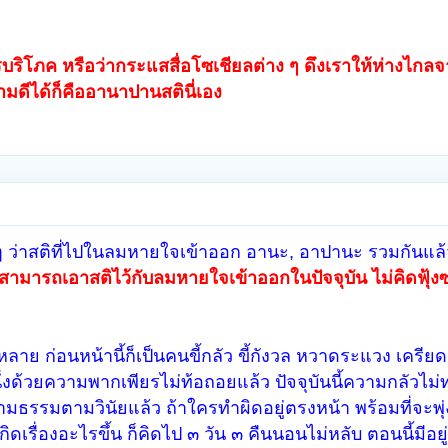
บริโภค หรือว่ากระแสสื่อโซเชียลต่าง ๆ ดึงเราให้ห่างไกล
บความดีได้ก็คืออานาปานสตินี่เอง
 ว่าสติที่ไปในลมหายใจเข้าออก อานะ, อาปานะ รวมกันแล้
าสามารถเอาสติไว้กับลมหายใจเข้าออกในปัจจุบัน ไม่คิดฟุ้
าย ก่อนหน้านี้ก็เป็นคนขี้กลัว ขี้กังวล หวาดระแวง เครียด
ึ่งด้วยความพากเพียรไม่ท้อถอยแล้ว ปัจจุบันนี้ความกลัวไม
องตามธรรมตามวินัยแล้ว ถ้าใครทำผิดอยู่ตรงหน้า พร้อมที่จะพ
ดเรื่องอะไรขึ้น ก็คิดไป ๓ วัน ๓ คืนนอนไม่หลับ ตอนนี้มีอยู่