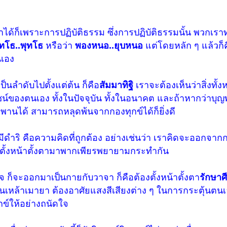
ึ้นมาได้ก็เพราะการปฏิบัติธรรม ซึ่งการปฏิบัติธรรมนั้น พวกเร
ุทโธ..พุทโธ
หรือว่า
พองหนอ..ยุบหนอ
แต่โดยหลัก ๆ แล้วก็
นเอง
็นลำดับไปตั้งแต่ต้น ก็คือ
สัมมาทิฐิ
เราจะต้องเห็นว่าสิ่งทั้ง
โยชน์ของตนเอง ทั้งในปัจจุบัน ทั้งในอนาคต และถ้าหากว่าบ
พพานได้ สามารถหลุดพ้นจากกองทุกข์ได้ก็ยิ่งดี
ู้มีดำริ คือความคิดที่ถูกต้อง อย่างเช่นว่า เราคิดจะออกจาก
ตั้งหน้าตั้งตามาพากเพียรพยายามกระทำกัน
จ ก็จะออกมาเป็นกายกับวาจา ก็คือต้องตั้งหน้าตั้งตา
รักษาศ
กินเหล้าเมายา ต้องอาศัยแสงสีเสียงต่าง ๆ ในการกระตุ้นตนเ
กข์ให้อย่างถนัดใจ