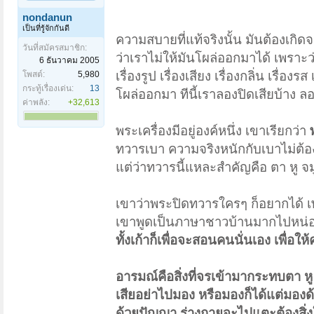
nondanun
เป็นที่รู้จักกันดี
ความสบายที่แท้จริงนั้น มันต้องเกิดจ
วันที่สมัครสมาชิก:
ว่าเราไม่ให้มันโผล่ออกมาได้ เพราะ
6 ธันวาคม 2005
เรื่องรูป เรื่องเสียง เรื่องกลิ่น เรื
โพสต์:
5,980
กระทู้เรื่องเด่น:
13
โผล่ออกมา ทีนี้เราลองปิดเสียบ้าง ลอ
ค่าพลัง:
+32,613
พระเครื่องมีอยู่องค์หนึ่ง เขาเรียกว่า
ทวารเบา ความจริงหนักกับเบาไม่ต้องปิด
แต่ว่าทวารนี้แหละสำคัญคือ ตา หู จมู
เขาว่าพระปิดทวารใครๆ ก็อยากได้ เพร
เขาพูดเป็นภาษาชาวบ้านมากไปหน่อย 
ทั้งเก้าก็เพื่อจะสอนคนนั่นเอง เพื่อใ
อารมณ์คือสิ่งที่จรเข้ามากระทบตา หู 
เสียอย่าไปมอง หรือมองก็ได้แต่มองด้
ด้วยปัญญา ร่างกายจะไปแตะต้องสิ่งใด 