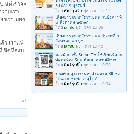
อาพาธหรือชราภาพ วัดประชานิรมิต
อบ แต่เราจะ
อ.เมือง จ.บุรีรัมย์
โดย
ศิษย์รุ่นจิ๋ว
พุธ เวลา 15:16
ส่ความเรา
เสียงธรรมจากวัดท่าขนุน วันอังคารที่
ของเรา มอง
๔ สิงหาคม ๒๕๖๙
โดย
iamfu
พุธ เวลา 10:36
เสียงธรรมจากวัดท่าขนุน วันพุธที่ ๕
สิงหาคม ๒๕๖๙
ล้ว เราแพ้
โดย
iamfu
พุธ เวลา 19:48
่ จิตที่สงบ
ทอดผ้าป่าซื้อSmart TV ใช้เรียน&สอน
พัดลมห้องเรียน พัฒนาสถานศึกษา...
โดย
ศิษย์รุ่นจิ๋ว
พุธ เวลา 10:50
ร่วมทําบุญถวายมหาสังฆทาน 69 ชุด
วัดพลายชุมพล จ.สุโขทัย
โดย
ศิษย์รุ่นจิ๋ว
พุธ เวลา 10:34
#1