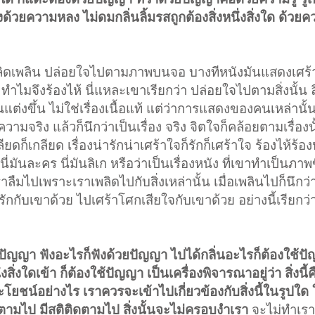
ังด้วยความหลง ไม่ดมกลิ่นลิ้มรสถูกต้องสิ่งหนึ่งสิ่งใด ด้ว
พลิดเพลิน ปล่อยใจไปตามภาพบนจอ บางทีหนังมันแสดงเศร
ำไมจึงร้องไห้ นี่แหละเขาเรียกว่า ปล่อยใจไปตามสิ่งนั้น ล
้นแต่งขึ้น ไม่ใช่เรื่องเนื้อแท้ แต่ว่าการแสดงของคนเหล่าน
มจริง แล้วก็นึกว่าเป็นเรื่อง จริง จิตใจก็คล้อยตามเรื่องน
ดก็เกลียด เรื่องน่ารักน่าเศร้าใจก็รักก็เศร้าใจ ร้องไห้ร้องห
ี่มันละคร นี่มันลิเก หรือว่าเป็นเรื่องหนัง ที่เขาทำเป็นภาพ
ราลืมไปเพราะเราเพลิดไปกับสิ่งเหล่านั้น เมื่อเพลินไปก็นึกว่
กกับเขาด้วย ไปเศร้าโศกเสียใจกับเขาด้วย อย่างนี้เรียกว
ัญญา ฟังอะไรก็ฟังด้วยปัญญา ไปได้กลิ่นอะไรก็ต้องใช้ปั
สิ่งใดเข้า ก็ต้องใช้ปัญญา เป็นเครื่องพิจารณาอยู่ว่า สิ่งนี้
โยชน์อย่างไร เราควรจะเข้าไปเกี่ยวข้องกับสิ่งนี้ในรูปใด
ตามไป มีสติติดตามไป สิ่งนั้นจะไม่ครอบงำเรา
จะไม่ทำเราใ