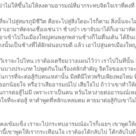
 ว่าไม่ให้ขึ้นไม่ให้ลงตามอารมณ์ที่มากระทบจิตใจเราที่คงที่
่จะไปสู่สมรภูมิชีวิต คือจะไปสู่สิ่งใดอะไรก็ตาม สิ่งนั้นจะไ
่เราเอามาหัดจนเชื่องเช่นว่า ช้างป่า เขาจับมาได้ก็เอามาหั
เอาเข้าไปในเมืองใหญ่คนพลุกพล่านช้างก็ไม่ตื่นเต้น ได้ยินเ
้างนั้นเป็นช้างที่ได้ฝักฝนอบรมดี แล้ว เอาไปสู่นครเมืองใหญ
้เราจะไปไหน เราต้องเตรียมวางแผนไว้ว่า เราไปในที่นั้น เ
คนบางประเภท ไปพูดกันในเรื่องสลักสำคัญ จิตใจของเราจะ
รที่จะต่อสู้กับคนเหล่านั้น มีสติมีไหวพริบเพียงพอไหม ท
้อยอกน้อยใจ หรือว่าเสียอารมณ์ไป เสียใจไป ถ้าว่าเขาทำให้
นการต่อสู้ไม่มี เพราะเราเป็นคน หวั่นไหวง่ายต่ออารมณ์เหล
งใจที่จะต่อสู้ หาคำพูดที่หลักแหลมคม คายมาต่อสู้กับเขาไม่ไ
ั่นคงเข้มแข็ง เราจะไปกระทบอารมณ์อะไรก็เฉยๆ เขาพูดให
ำนี้เขาพูดให้เรากระเทือนใจ เราต้องโต้กลับไป โต้กลับไปด