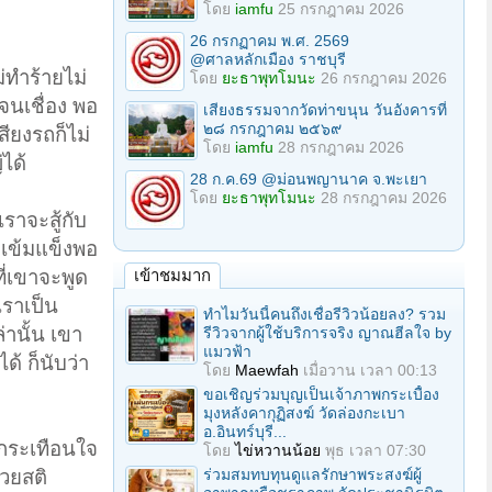
โดย
iamfu
25 กรกฎาคม 2026
26 กรกฏาคม พ.ศ. 2569
@ศาลหลักเมือง ราชบุรี
ม่ทำร้ายไม่
โดย
ยะธาพุทโมนะ
26 กรกฎาคม 2026
ดจนเชื่อง พอ
เสียงธรรมจากวัดท่าขนุน วันอังคารที่
๒๘ กรกฎาคม ๒๕๖๙
สียงรถก็ไม่
โดย
iamfu
28 กรกฎาคม 2026
่ได้
28 ก.ค.69 @ม่อนพญานาค จ.พะเยา
โดย
ยะธาพุทโมนะ
28 กรกฎาคม 2026
ราจะสู้กับ
เข้มแข็งพอ
เข้าชมมาก
ี่เขาจะพูด
เราเป็น
ทำไมวันนี้คนถึงเชื่อรีวิวน้อยลง? รวม
่านั้น เขา
รีวิวจากผู้ใช้บริการจริง ญาณฮีลใจ by
แมวฟ้า
ด้ ก็นับว่า
โดย
Maewfah
เมื่อวาน เวลา 00:13
ขอเชิญร่วมบุญเป็นเจ้าภาพกระเบื้อง
มุงหลังคากุฏิสงฆ์ วัดล่องกะเบา
อ.อินทร์บุรี...
้กระเทือนใจ
โดย
ไข่หวานน้อย
พุธ เวลา 07:30
ร่วมสมทบทุนดูแลรักษาพระสงฆ์ผู้
้วยสติ