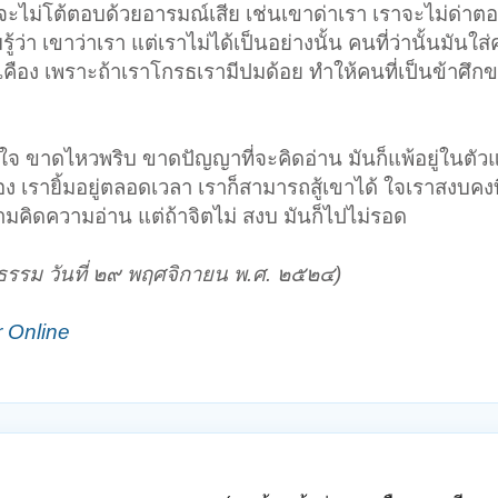
จะไม่โต้ตอบด้วยอารมณ์เสีย เช่นเขาด่าเรา เราจะไม่ด่าต
ู้ว่า เขาว่าเรา แต่เราไม่ได้เป็นอย่างนั้น คนที่ว่านั้นมันใ
งเคือง เพราะถ้าเราโกรธเรามีปมด้อย ทำให้คนที่เป็นข้าศึก
 ขาดไหวพริบ ขาดปัญญาที่จะคิดอ่าน มันก็แพ้อยู่ในตัวแ
ือง เรายิ้มอยู่ตลอดเวลา เราก็สามารถสู้เขาได้ ใจเราสงบคงที
มคิดความอ่าน แต่ถ้าจิตไม่ สงบ มันก็ไปไม่รอด
ธรรม วันที่ ๒๙ พฤศจิกายน พ.ศ. ๒๕๒๔)
 Online