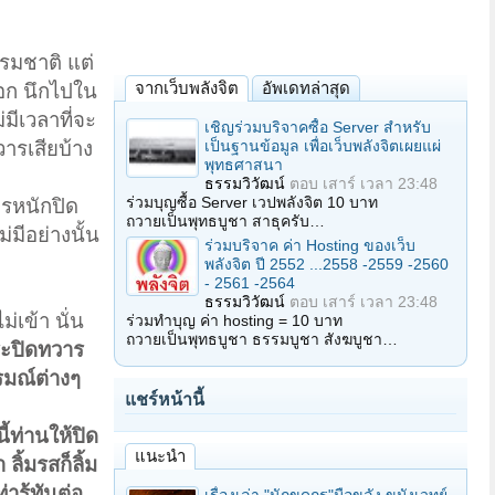
รรมชาติ แต่
จากเว็บพลังจิต
อัพเดทล่าสุด
นอก นึกไปใน
่มีเวลาที่จะ
เชิญร่วมบริจาคซื้อ Server สำหรับ
เป็นฐานข้อมูล เพื่อเว็บพลังจิตเผยแผ่
วารเสียบ้าง
พุทธศาสนา
ธรรมวิวัฒน์
ตอบ
เสาร์ เวลา 23:48
ร่วมบุญซื้อ Server เวปพลังจิต 10 บาท
ารหนักปิด
ถวายเป็นพุทธบูชา สาธุครับ…
่มีอย่างนั้น
ร่วมบริจาค ค่า Hosting ของเว็บ
พลังจิต ปี 2552 ...2558 -2559 -2560
- 2561 -2564
ธรรมวิวัฒน์
ตอบ
เสาร์ เวลา 23:48
่เข้า นั่น
ร่วมทำบุญ ค่า hosting = 10 บาท
ถวายเป็นพุทธบูชา ธรรมบูชา สังฆบูชา…
ระปิดทวาร
ารมณ์ต่างๆ
แชร์หน้านี้
ี้ท่านให้ปิด
แนะนำ
ิ้มรสก็ลิ้ม
ารู้ทันต่อ