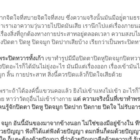
ากจิตใจที่สบายจิตใจที่สงบ ซึ่งความจริงนั้นมันมีอยูู่่ตามธ
ว่าเราเอาความวุ่นวายไปปิดมันเสีย เรานึกไปแต่เรื่องภาย
่องรส เรื่องสิ่งที่ถูกต้องทางกายประสาทอยู่ตลอดเวลา ความสงบไม
งปิดตา ปิดหู ปิดจมูก ปิดปากเสียบ้าง เรียกว่าเป็นพระปิดท
พระปิดทวารทั้งเก้า
เขาทำรูปมีมือปิดตาปิดหูปิดจมูกปิดทว
อะไรก็ได้มันไม่ยุ่งอะไร มันมีแต่เรื่องออก เรื่องเข้ามันไม
ก ลิ้น กายประสาท สิ่งนี้ควรปิดแล้วก็ปิดใจเสียด้วย
าะถ้าได้องค์นี้แขวนคอแล้ว ยิงไม่เข้าแทงไม่เข้า อะไรก็ไม
หาว่าวัตถุอื่นไม่เข้าร่างกาย
แต่ ความจริงนั้นที่เขาทำพ
ห้คนรู้จักปิดตา ปิดหู ปิดจมูก ปิดปาก ปิดกาย ปิดใจ ไม่รับอ
จมูก อันนี้มันของมาจากข้างนอก ไม่ใช่ของมีอยู่ข้างใน ทีน
วยปัญญา ฟังก็ได้แต่ฟังด้วยปัญญา ดมกลิ่นก็ดมด้วยปัญญา ล
ก็แตะต้องด้วยปัญญา ที่ว่าด้วยปัญญาคือด้วยความรู้ รู้เท่