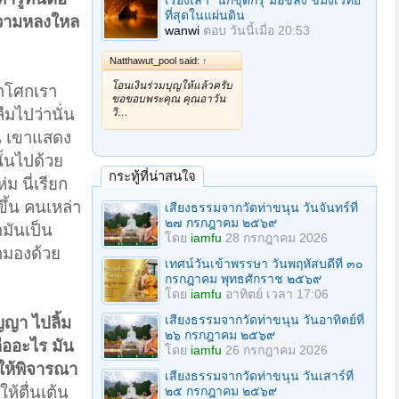
เรื่องเล่า "นักขุดกรุ"มือขลัง ขมังเวทย์
ที่สุดในแผ่นดิน
ยความหลงใหล
wanwi
ตอบ
วันนี้เมื่อ 20:53
Natthawut_pool said:
↑
โอนเงินร่วมบุญให้แล้วครับ
้าโศกเรา
ขอขอบพระคุณ คุณอาวัน
ืมไปว่านั่น
วิ…
ั้น เขาแสดง
ั้นไปด้วย
กระทู้ที่น่าสนใจ
่ม นี่เรียก
ขึ้น คนเหล่า
เสียงธรรมจากวัดท่าขนุน วันจันทร์ที่
๒๗ กรกฎาคม ๒๕๖๙
ามันเป็น
โดย
iamfu
28 กรกฎาคม 2026
่ามองด้วย
เทศน์วันเข้าพรรษา วันพฤหัสบดีที่ ๓๐
กรกฎาคม พุทธศักราช ๒๕๖๙
โดย
iamfu
อาทิตย์ เวลา 17:06
เสียงธรรมจากวัดท่าขนุน วันอาทิตย์ที่
ญญา ไปลิ้ม
๒๖ กรกฎาคม ๒๕๖๙
คืออะไร มัน
โดย
iamfu
26 กรกฎาคม 2026
 ให้พิจารณา
เสียงธรรมจากวัดท่าขนุน วันเสาร์ที่
ห้ตื่นเต้น
๒๕ กรกฎาคม ๒๕๖๙