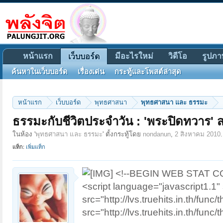
หน้าแรก
มีอะไรใหม่
วิดีโอ
รูปภา
เว็บบอร์ด
ค้นหาในเว็บบอร์ด
เรื่องเด่น
กระทู้และโพสต์ล่าสุด
หน้าแรก
เว็บบอร์ด
พุทธศาสนา
พุทธศาสนา และ ธรรมะ
ธรรมะกับชีวิตประจำวัน : 'พระปิดทวาร'
ในห้อง '
พุทธศาสนา และ ธรรมะ
' ตั้งกระทู้โดย
nondanun
,
2 สิงหาคม 2010
.
แท็ก:
เพิ่มแท็ก
<!--BEGIN WEB STAT CODE
<script language="javascript1.1" s
src="http://lvs.truehits.in.th/func
src="http://lvs.truehits.in.th/fun