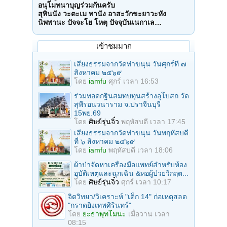
อนุโมทนาบุญร่วมกันครับ
สุทินนัง วะตะเม ทานัง อาสะวักขะยาวะหัง
นิพพานะ ปัจจะโย โหตุ ปัจจุบันเนกาเล…
เข้าชมมาก
เสียงธรรมจากวัดท่าขนุน วันศุกร์ที่ ๗
สิงหาคม ๒๕๖๙
โดย
iamfu
ศุกร์ เวลา 16:53
ร่วมทอดกฐินสมทบทุนสร้างอุโบสถ วัด
สุพีรอนวนาราม จ.ปราจีนบุรี
15พย.69
โดย
ศิษย์รุ่นจิ๋ว
พฤหัสบดี เวลา 17:45
เสียงธรรมจากวัดท่าขนุน วันพฤหัสบดี
ที่ ๖ สิงหาคม ๒๕๖๙
โดย
iamfu
พฤหัสบดี เวลา 18:06
ผ้าป่าจัดหาเครื่องมือแพทย์สำหรับห้อง
อุบัติเหตุและฉุกเฉิน &หอผู้ป่วยวิกฤต...
โดย
ศิษย์รุ่นจิ๋ว
ศุกร์ เวลา 10:17
จิตวิทยา/วิเคราะห์ "เด็ก 14" ก่อเหตุสลด
"กราดยิงเทพศิรินทร์"
โดย
ยะธาพุทโมนะ
เมื่อวาน เวลา
08:15