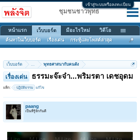
เข้าสู่ระบบหรือลงทะเบียน
ชุมชนชาวพุทธ
หน้าแรก
มีอะไรใหม่
วิดีโอ
เว็บบอร์ด
ค้นหาในเว็บบอร์ด
เรื่องเด่น
กระทู้และโพสต์ล่าสุด
เว็บบอร์ด
...
พุทธศาสนากับคนดัง
ธรรมะจ๊ะจ๋า...พริมรตา เดชอุดม
เรื่องเด่น
แท็ก:
ปฏิบัติธรรม
แก้ไข
paang
เป็นที่รู้จักกันดี