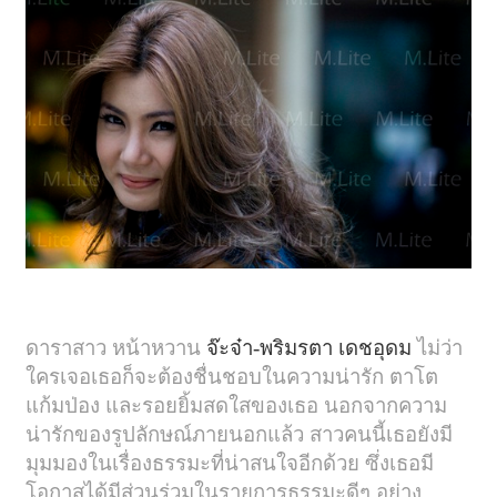
ดาราสาว หน้าหวาน
จ๊ะจ๋า-พริมรตา เดชอุดม
ไม่ว่า
ใครเจอเธอก็จะต้องชื่นชอบในความน่ารัก ตาโต
แก้มป่อง และรอยยิ้มสดใสของเธอ นอกจากความ
น่ารักของรูปลักษณ์ภายนอกแล้ว สาวคนนี้เธอยังมี
มุมมองในเรื่องธรรมะที่น่าสนใจอีกด้วย ซึ่งเธอมี
โอกาสได้มีส่วนร่วมในรายการธรรมะดีๆ อย่าง