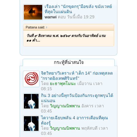
เรื่องเล่า "นักขุดกรุ"มือขลัง ขมังเวทย์
ที่สุดในแผ่นดิน
wanwi
ตอบ
วันนี้เมื่อ 19:29
Pattana said:
↑
วันที่ ๙ สิงหาคม พ.ศ. ๒๕๖๙ ตรงกับวันอาทิตย์ แรม
๑๑ ค่ำ…
กระทู้ที่น่าสนใจ
จิตวิทยา/วิเคราะห์ "เด็ก 14" ก่อเหตุสลด
"กราดยิงเทพศิรินทร์"
โดย
ยะธาพุทโมนะ
เมื่อวาน เวลา
08:15
กิน 3 อย่างนี้ทุกวันป้องกันกระดูกพรุนได้
แน่นอน
โดย
วิญญาณนิพพาน
อังคาร เวลา
03:45
ไตวายเฉียบพลัน 4 อาการเตือนที่คุณ
ต้องรู้
โดย
วิญญาณนิพพาน
พฤหัสบดี เวลา
03:45