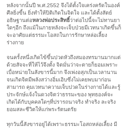
หลังจากนั้นปี พ.ศ.2552 จึงได้ตั้งใจเคร่งครัดในองค์
ศีลยิ่งขี้น ยิ่งทำให้ปิติเกิดในจิตใจ และได้ตั้งสัตย์
อธิษฐานต่อ
หลวงพ่อประสิทธิ์
ว่าต่อไปนี้จะไม่ทานยา
ใดๆอีก ถึงแม้ในภายหลังจะเจ็บป่วยมีเวทนาเกิดขึ้นก็
จะอาศัยแต่ธรรมะโอสถในการรักษาหล่อเลี้ยง
ร่างกาย
จนครั้งหนึ่งเกิดไข้ขึ้นปวดหัวถึงสมองทรมานมากแต่
ด้วยสัจจะที่ให้ไว้จึงตั้ง จิตมั่นว่าจะตายก็ยอมเพราะ
เบื่อหน่ายในสังขารนี้มาก จึงเพ่งอสุภเป็นเวลานาน
จนเกิดจิตมีพลังสว่างอิ่มเอิบซึ่งไม่เคยพบมาก่อน
สามารถ คุมเวทนาความเจ็บปวดในร่างกายได้และรู้
ประจักษ์แจ้งในดวงจิตว่าธรรมะของ พุทธองค์จะ
เกิดได้กับบุคคลใดๆที่ปรารถนาจริง ทำจริง ละจริง
ยอมสละชีวิตให้แก่พระรัตนตรัย
ทุกวันนี้สังขารอยู่ได้เพราะธรรมะโอสถหล่อเลี้ยง มี