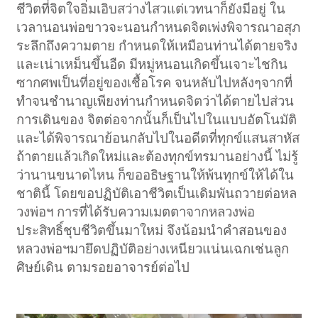
ชีวิตที่จิตใจอิ่มเอิบสว่างไสวแต่เวทนาก็ยังมีอยู่ ใน
เวลานอนพ่อขาวจะนอนกำหนดจิตเพ่งพิจารณาอสุภ
ระลึกถึงความตาย กำหนดให้เหมือนท่านได้ตายจริง
และเน่าเหม็นขึ้นอืด มีหมู่หนอนเกิดขึ้นเจาะไชกิน
ซากศพเป็นที่อยู่ของเชื้อโรค จนหลับไปหลังๆจากที่
ทำจนชำนาญเพียงท่านกำหนดจิตว่าได้ตายไปส่วน
การเดินของ จิตต่อจากนั้นก็เป็นไปในแบบอัตโนมัติ
และได้พิจารณาย้อนกลับไปในอดีตที่ทุกข์แสนสาหัส
ถ้าตายแล้วเกิดใหม่และต้องทุกข์ทรมานอย่างนี้ ไม่รู้
ว่านานขนาดไหน ก็ขออธิษฐานให้พ้นทุกข์ให้ได้ใน
ชาตินี้ โดยขอปฏิบัติเอาชีวิตเป็นเดิมพันถวายต่อหล
วงพ่อฯ การที่ได้รับความเมตตาจากหลวงพ่อ
ประสิทธิ์ชุบชีวิตขึ้นมาใหม่ จึงน้อมนำคำสอนของ
หลวงพ่อฯมายึดปฏิบัติอย่างเหนียวแน่นเฉกเช่นลูก
ศิษย์เดิน ตามรอยอาจารย์ต่อไป