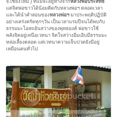
จ.เชียงใหม่ ) ที่แม้จะอยู่ห่างจาก
หลวงพ่อประสิทธ์
แต่จิตพ่อขาวได้น้อมติดกับหลวงพ่อฯ ตลอดเวลา
และได้นำคำสอนของ
หลวงพ่อฯ
มาประพฤติปฏิบัติ
อย่างเคร่งครัดทุกๆวัน เป็นเวลาแรมปีจนได้พบกับ
ธรรมมะโอสถอันสว่างของพุทธองค์ พ่อขาวใช้
พลังจิตอยู่เหนือเวทนา จิตใจสว่างอิ่มเอิบมีธรรมมะ
หล่อเลี้ยงตลอด แต่เวทนาความเจ็บปวดยังมีอยู่
เหมือนคนทั่วไป