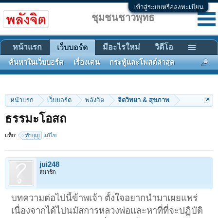
เข้าสู่ระบบหรือลงทะเบียน
ชุมชนชาวพุทธ
หน้าแรก
มีอะไรใหม่
วิดีโอ
เว็บบอร์ด
ค้นหาในเว็บบอร์ด
เรื่องเด่น
กระทู้และโพสต์ล่าสุด
หน้าแรก
เว็บบอร์ด
พลังจิต
จิตวิทยา & สุขภาพ
ธรรมะโอสถ
แท็ก:
ทำบุญ
แก้ไข
jui248
สมาชิก
บทความต่อไปนี้ข้าพเจ้า ตั้งใจอยากนำมาเผยแพร่
เนื่องจากได้ไปนมัสการหลวงพ่อและหาที่ที่จะปฏิบัติ