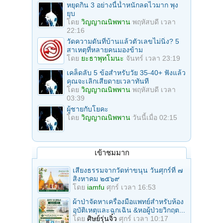
หยุดกิน 3 อย่างนี้น้ำหนักลดไวมาก พุง
ยุบ
โดย
วิญญาณนิพพาน
พฤหัสบดี เวลา
22:16
วัดความดันที่บ้านแล้วตัวเลขไม่นิ่ง? 5
สาเหตุที่หลายคนมองข้าม
โดย
ยะธาพุทโมนะ
จันทร์ เวลา 23:19
เคล็ดลับ 5 ข้อสำหรับวัย 35-40+ ฟังแล้ว
คุณจะเลิกเสียดายเวลาทันที
โดย
วิญญาณนิพพาน
พฤหัสบดี เวลา
03:39
ผู้ชายกับโยคะ
โดย
วิญญาณนิพพาน
วันนี้เมื่อ 02:15
เข้าชมมาก
เสียงธรรมจากวัดท่าขนุน วันศุกร์ที่ ๗
สิงหาคม ๒๕๖๙
โดย
iamfu
ศุกร์ เวลา 16:53
ผ้าป่าจัดหาเครื่องมือแพทย์สำหรับห้อง
อุบัติเหตุและฉุกเฉิน &หอผู้ป่วยวิกฤต...
โดย
ศิษย์รุ่นจิ๋ว
ศุกร์ เวลา 10:17