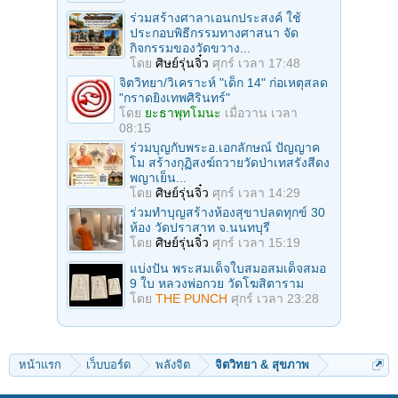
ร่วมสร้างศาลาเอนกประสงค์ ใช้
ประกอบพิธีกรรมทางศาสนา จัด
กิจกรรมของวัดขวาง...
โดย
ศิษย์รุ่นจิ๋ว
ศุกร์ เวลา 17:48
จิตวิทยา/วิเคราะห์ "เด็ก 14" ก่อเหตุสลด
"กราดยิงเทพศิรินทร์"
โดย
ยะธาพุทโมนะ
เมื่อวาน เวลา
08:15
ร่วมบุญกับพระอ.เอกลักษณ์ ปัญญาค
โม สร้างกุฏิสงฆ์ถวายวัดป่าเทสรังสีดง
พญาเย็น...
โดย
ศิษย์รุ่นจิ๋ว
ศุกร์ เวลา 14:29
ร่วมทําบุญสร้างห้องสุขาปลดทุกข์ 30
ห้อง วัดปราสาท จ.นนทบุรี
โดย
ศิษย์รุ่นจิ๋ว
ศุกร์ เวลา 15:19
แบ่งปัน พระสมเด็จใบสมอสมเด็จสมอ
9 ใบ หลวงพ่อกวย วัดโฆสิตาราม
โดย
THE PUNCH
ศุกร์ เวลา 23:28
หน้าแรก
เว็บบอร์ด
พลังจิต
จิตวิทยา & สุขภาพ