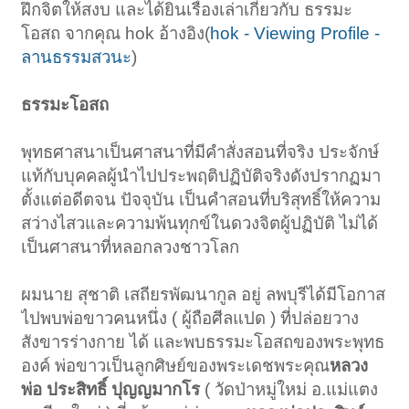
ฝึกจิตให้สงบ และได้ยินเรื่องเล่าเกี่ยวกับ ธรรมะ
โอสถ จากคุณ hok อ้างอิง(
hok - Viewing Profile -
ลานธรรมสวนะ
)
ธรรมะโอสถ
พุทธศาสนาเป็นศาสนาที่มีคำสั่งสอนที่จริง ประจักษ์
แท้กับบุคคลผู้นำไปประพฤติปฏิบัติจริงดังปรากฏมา
ตั้งแต่อดีตจน ปัจจุบัน เป็นคำสอนที่บริสุทธิ์ให้ความ
สว่างไสวและความพ้นทุกข์ในดวงจิตผู้ปฏิบัติ ไม่ได้
เป็นศาสนาที่หลอกลวงชาวโลก
ผมนาย สุชาติ เสถียรพัฒนากูล อยู่ ลพบุรีได้มีโอกาส
ไปพบพ่อขาวคนหนึ่ง ( ผู้ถือศีลแปด ) ที่ปล่อยวาง
สังขารร่างกาย ได้ และพบธรรมะโอสถของพระพุทธ
องค์ พ่อขาวเป็นลูกศิษย์ของพระเดชพระคุณ
หลวง
พ่อ ประสิทธิ์ ปุญญมากโร
( วัดป่าหมู่ใหม่ อ.แม่แตง