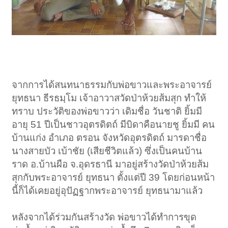
จากการได้สนทนาธรรมกับพ่อขาวและพระอาจารย์
ยุทธนา ธีรธมฺโม เจ้าอาวาสวัดป่าห้วยส้มสุก ทำให้
ทราบ ประวัติของพ่อขาวว่า เดิมชื่อ วันชาติ ยิ้มมี
อายุ 51 ปีเป็นชาวอุตรดิตถ์ มีบิดาคือนายชู ยิ้มมี คน
บ้านแก่ง อำเภอ ตรอน จังหวัดอุตรดิตถ์ มารดาชื่อ
นางสายบัว เบ้าชัย (เสียชีวิตแล้ว) ซึ่งเป็นคนบ้าน
ราด อ.บ้านผือ จ.อุดรธานี มาอยู่สร้างวัดป่าห้วยส้ม
สุกกับพระอาจารย์ ยุทธนา ตั้งแต่ปี 39 โดยก่อนหน้า
นี้ก็ได้เคยอยู่อุปัฏฐากพระอาจารย์ ยุทธนามาแล้ว
หลังจากได้ร่วมกันสร้างวัด พ่อขาวได้ทำการขุด