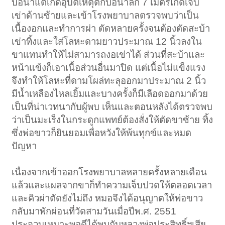
บ่อน้ำแต่เกิดอุบัติเหตุตกบ่อน้ำลึก 7 เมตรเกิดเจ็บ
เข่าด้านซ้ายและเข้าโรงพยาบาลตรวจพบว่าเป็น
เนื้องอกและทำการผ่า ตัดหลายครั้งจนต้องตัดสะบ้า
เข่าทิ้งและใส่โลหะดามยาวประมาณ 12 นิ้วลงใน
ขาแทนทำให้ไม่สามารถงอเข่าได้ ส่วนที่สะบ้าและ
หน้าแข้งก็เอาเนื้อส่วนอื่นมาปิด แต่เนื้อไม่แข็งแรง
จึงทำให้โลหะที่ดามโผล่ทะลุออกมาประมาณ 2 นิ้ว
มีน้ำเหลืองไหลเยิ้มและบางครั้งก็มีเลือดออกมาด้วย
เป็นที่น่าเวทนากับผู้พบ เห็นและตอนหลังได้ตรวจพบ
ว่าเป็นมะเร็งในกระดูกแพทย์ต้องสั่งให้ตัดขาซ้าย ทิ้ง
ซึ่งพ่อขาวก็ยินยอมเพื่อหวังให้พ้นทุกข์และหมด
ปัญหา
เนื่องจากเข้าออกโรงพยาบาลหลายครั้งหลายเดือน
แล้วและแผลจากขาก็ทำความเจ็บปวดให้ตลอดเวลา
และคิวผ่าตัดยังไม่ถึง หมอจึงได้อนุญาตให้พ่อขาว
กลับมาพักผ่อนที่วัดสามวันเมื่อปีพ.ศ. 2551
ประจวบเหมาะพอดีได้พบกับหลวงพ่อประสิทธิ์ฯเสีย