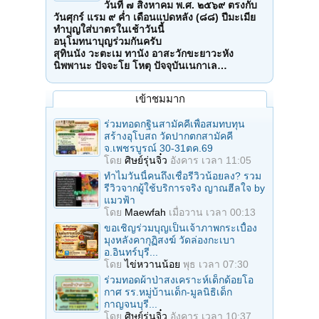
วันที่ ๗ สิงหาคม พ.ศ. ๒๕๖๙ ตรงกับ
วันศุกร์ แรม ๙ ค่ำ เดือนแปดหลัง (๘๘) ปีมะเมีย
ทำบุญใส่บาตรในเช้าวันนี้
อนุโมทนาบุญร่วมกันครับ
สุทินนัง วะตะเม ทานัง อาสะวักขะยาวะหัง
นิพพานะ ปัจจะโย โหตุ ปัจจุบันเนกาเล…
เข้าชมมาก
ร่วมทอดกฐินสามัคคีเพื่อสมทบทุน
สร้างอุโบสถ วัดปากตกสามัคคี
จ.เพชรบูรณ์ 30-31ตค.69
โดย
ศิษย์รุ่นจิ๋ว
อังคาร เวลา 11:05
ทำไมวันนี้คนถึงเชื่อรีวิวน้อยลง? รวม
รีวิวจากผู้ใช้บริการจริง ญาณฮีลใจ by
แมวฟ้า
โดย
Maewfah
เมื่อวาน เวลา 00:13
ขอเชิญร่วมบุญเป็นเจ้าภาพกระเบื้อง
มุงหลังคากุฏิสงฆ์ วัดล่องกะเบา
อ.อินทร์บุรี...
โดย
ไข่หวานน้อย
พุธ เวลา 07:30
ร่วมทอดผ้าป่าสงเคราะห์เด็กด้อยโอ
กาศ รร.หมู่บ้านเด็ก-มูลนิธิเด็ก
กาญจนบุรี...
โดย
ศิษย์รุ่นจิ๋ว
อังคาร เวลา 10:37