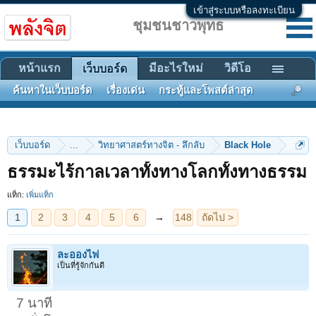
เข้าสู่ระบบหรือลงทะเบียน
ชุมชนชาวพุทธ
หน้าแรก
มีอะไรใหม่
วิดีโอ
เว็บบอร์ด
ค้นหาในเว็บบอร์ด
เรื่องเด่น
กระทู้และโพสต์ล่าสุด
เว็บบอร์ด
...
วิทยาศาสตร์ทางจิต - ลึกลับ
Black Hole
1
2
3
4
5
6
→
148
ถัดไป >
ธรรมะไร้กาลเวลาทั้งทางโลกทั้งทางธรรม
แท็ก:
เพิ่มแท็ก
ละอองไฟ
เป็นที่รู้จักกันดี
7 นาที