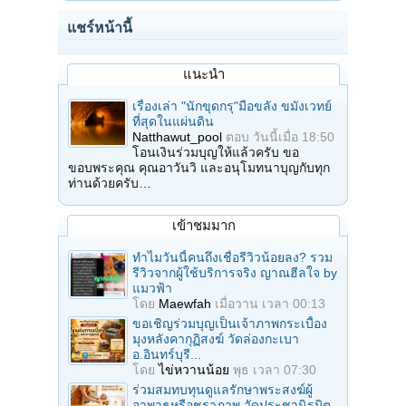
แชร์หน้านี้
แนะนำ
เรื่องเล่า "นักขุดกรุ"มือขลัง ขมังเวทย์
ที่สุดในแผ่นดิน
Natthawut_pool
ตอบ
วันนี้เมื่อ 18:50
โอนเงินร่วมบุญให้แล้วครับ ขอ
ขอบพระคุณ คุณอาวันวิ และอนุโมทนาบุญกับทุก
ท่านด้วยครับ…
เข้าชมมาก
ทำไมวันนี้คนถึงเชื่อรีวิวน้อยลง? รวม
รีวิวจากผู้ใช้บริการจริง ญาณฮีลใจ by
แมวฟ้า
โดย
Maewfah
เมื่อวาน เวลา 00:13
ขอเชิญร่วมบุญเป็นเจ้าภาพกระเบื้อง
มุงหลังคากุฏิสงฆ์ วัดล่องกะเบา
อ.อินทร์บุรี...
โดย
ไข่หวานน้อย
พุธ เวลา 07:30
ร่วมสมทบทุนดูแลรักษาพระสงฆ์ผู้
อาพาธหรือชราภาพ วัดประชานิรมิต