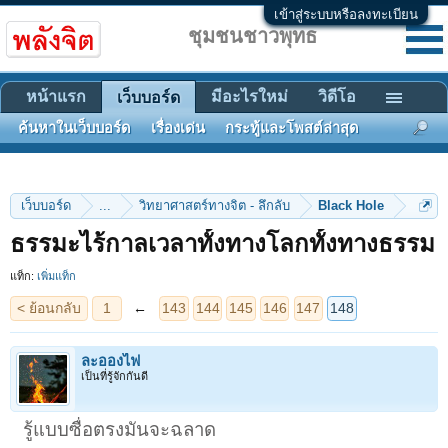
เข้าสู่ระบบหรือลงทะเบียน
ชุมชนชาวพุทธ
หน้าแรก
มีอะไรใหม่
วิดีโอ
เว็บบอร์ด
ค้นหาในเว็บบอร์ด
เรื่องเด่น
กระทู้และโพสต์ล่าสุด
เว็บบอร์ด
...
วิทยาศาสตร์ทางจิต - ลึกลับ
Black Hole
< ย้อนกลับ
1
←
143
144
145
146
147
148
ธรรมะไร้กาลเวลาทั้งทางโลกทั้งทางธรรม
แท็ก:
เพิ่มแท็ก
ละอองไฟ
เป็นที่รู้จักกันดี
รู้แบบซื่อตรงมันจะฉลาด