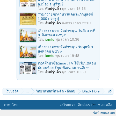
อ.เมือง จ.บุรีรัมย์
โดย
ศิษย์รุ่นจิ๋ว
พุธ เวลา 15:16
ร่วมถวายภัตตาหารแด่พระภิกษุสงฆ์
1,000 กว่ารูป...
โดย
ศิษย์รุ่นจิ๋ว
อังคาร เวลา 22:07
เสียงธรรมจากวัดท่าขนุน วันอังคารที่
๔ สิงหาคม ๒๕๖๙
โดย
iamfu
พุธ เวลา 10:36
เสียงธรรมจากวัดท่าขนุน วันพุธที่ ๕
สิงหาคม ๒๕๖๙
โดย
iamfu
พุธ เวลา 19:48
ทอดผ้าป่าซื้อSmart TV ใช้เรียน&สอน
พัดลมห้องเรียน พัฒนาสถานศึกษา...
โดย
ศิษย์รุ่นจิ๋ว
พุธ เวลา 10:50
เว็บบอร์ด
...
วิทยาศาสตร์ทางจิต - ลึกลับ
Black Hole
ภาษาไทย
ลงโฆษณา
ติดต่อเรา
ช่วยเหลือ
ข้อกำหนดและกฎ