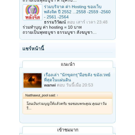
ถวายเป็นพุทธบูชา สาธุครับ…
ร่วมบริจาค ค่า Hosting ของเว็บ
พลังจิต ปี 2552 ...2558 -2559 -2560
- 2561 -2564
ธรรมวิวัฒน์
ตอบ
เสาร์ เวลา 23:48
ร่วมทำบุญ ค่า hosting = 10 บาท
ถวายเป็นพุทธบูชา ธรรมบูชา สังฆบูชา…
แชร์หน้านี้
แนะนำ
เรื่องเล่า "นักขุดกรุ"มือขลัง ขมังเวทย์
ที่สุดในแผ่นดิน
wanwi
ตอบ
วันนี้เมื่อ 20:53
Natthawut_pool said:
↑
โอนเงินร่วมบุญให้แล้วครับ ขอขอบพระคุณ คุณอาวัน
วิ…
เข้าชมมาก