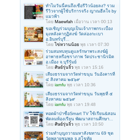
ทำไมวันนี้คนถึงเชื่อรีวิวน้อยลง? รวม
รีวิวจากผู้ใช้บริการจริง ญาณฮีลใจ by
แมวฟ้า
โดย
Maewfah
เมื่อวาน เวลา 00:13
ขอเชิญร่วมบุญเป็นเจ้าภาพกระเบื้อง
มุงหลังคากุฏิสงฆ์ วัดล่องกะเบา
อ.อินทร์บุรี...
โดย
ไข่หวานน้อย
พุธ เวลา 07:30
ร่วมสมทบทุนดูแลรักษาพระสงฆ์ผู้
อาพาธหรือชราภาพ วัดประชานิรมิต
อ.เมือง จ.บุรีรัมย์
โดย
ศิษย์รุ่นจิ๋ว
พุธ เวลา 15:16
เสียงธรรมจากวัดท่าขนุน วันอังคารที่
๔ สิงหาคม ๒๕๖๙
โดย
iamfu
พุธ เวลา 10:36
เสียงธรรมจากวัดท่าขนุน วันพุธที่ ๕
สิงหาคม ๒๕๖๙
โดย
iamfu
พุธ เวลา 19:48
ทอดผ้าป่าซื้อSmart TV ใช้เรียน&สอน
พัดลมห้องเรียน พัฒนาสถานศึกษา...
โดย
ศิษย์รุ่นจิ๋ว
พุธ เวลา 10:50
ร่วมทําบุญถวายมหาสังฆทาน 69 ชุด
วัดพลายชุมพล จ.สุโขทัย