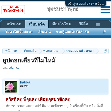
เข้าสู่ระบบหรือลงทะเบียน
ชุมชนชาวพุทธ
หน้าแรก
มีอะไรใหม่
วิดีโอ
เว็บบอร์ด
ค้นหาในเว็บบอร์ด
เรื่องเด่น
กระทู้และโพสต์ล่าสุด
หน้าแรก
เว็บบอร์ด
พุทธศาสนา
บทสวดมนต์ - คาถา
ธูปดอกเดียวที่ไม่ไหม้
แท็ก:
เพิ่มแท็ก
katika
สมาชิก
สวัสดีคะ พี่ๆและ เพื่อนๆสมาชิกคะ
ต้องรบกวนสอบถามผู้ที่มีความเชี่ยวชาญ ในเรื่องลี้ลับ หรือ สิ่งที่