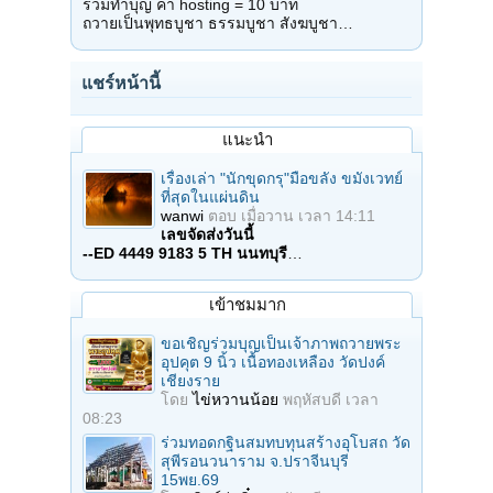
ร่วมทำบุญ ค่า hosting = 10 บาท
ถวายเป็นพุทธบูชา ธรรมบูชา สังฆบูชา…
แชร์หน้านี้
แนะนำ
เรื่องเล่า "นักขุดกรุ"มือขลัง ขมังเวทย์
ที่สุดในแผ่นดิน
wanwi
ตอบ
เมื่อวาน เวลา 14:11
เลขจัดส่งวันนี้
--ED 4449 9183 5 TH นนทบุรี
…
เข้าชมมาก
ขอเชิญร่วมบุญเป็นเจ้าภาพถวายพระ
อุปคุต 9 นิ้ว เนื้อทองเหลือง วัดปงค์
เชียงราย
โดย
ไข่หวานน้อย
พฤหัสบดี เวลา
08:23
ร่วมทอดกฐินสมทบทุนสร้างอุโบสถ วัด
สุพีรอนวนาราม จ.ปราจีนบุรี
15พย.69