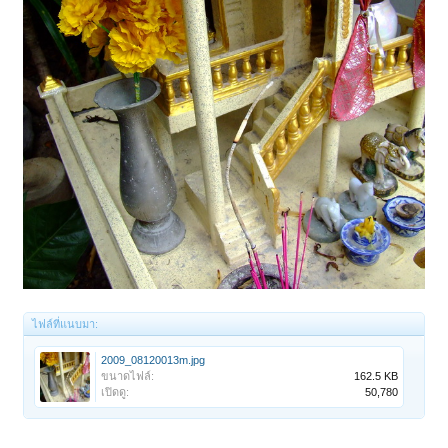
ไฟล์ที่แนบมา:
2009_08120013m.jpg
ขนาดไฟล์:
162.5 KB
เปิดดู:
50,780