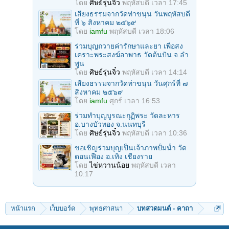
โดย
ศิษย์รุ่นจิ๋ว
พฤหัสบดี เวลา 17:45
เสียงธรรมจากวัดท่าขนุน วันพฤหัสบดี
ที่ ๖ สิงหาคม ๒๕๖๙
โดย
iamfu
พฤหัสบดี เวลา 18:06
ร่วมบุญถวายค่ารักษาและยา เพื่อสง
เคราะพระสงฆ์อาพาธ วัดต้นปัน จ.ลํา
พูน
โดย
ศิษย์รุ่นจิ๋ว
พฤหัสบดี เวลา 14:14
เสียงธรรมจากวัดท่าขนุน วันศุกร์ที่ ๗
สิงหาคม ๒๕๖๙
โดย
iamfu
ศุกร์ เวลา 16:53
ร่วมทําบุญบูรณะกุฏิพระ วัดละหาร
อ.บางบัวทอง จ.นนทบุรี
โดย
ศิษย์รุ่นจิ๋ว
พฤหัสบดี เวลา 10:36
ขอเชิญร่วมบุญเป็นเจ้าภาพปั้มน้ำ วัด
ดอนเฟือง อ.เทิง เชียงราย
โดย
ไข่หวานน้อย
พฤหัสบดี เวลา
10:17
หน้าแรก
เว็บบอร์ด
พุทธศาสนา
บทสวดมนต์ - คาถา