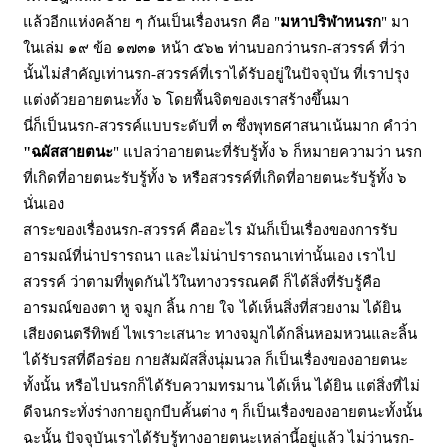
แล้วอีกแห่งคล้าย ๆ กันเป็นเรื่องนรก คือ
"
มหาปริฬาหนรก
" มา
ในเล่ม ๑๙ ข้อ ๑๗๓๑ หน้า ๕๖๒
ท่านบอกว่านรก
-สวรรค์ ที่ว่า
นั้นไม่สำคัญเท่านรก-สวรรค์ที่เราได้รับอยู่ในปัจจุบัน ที่เราปรุง
แต่งด้วยอายตนะทั้ง ๖ โดยพื้นจิตของเราสร้างขึ้นมา
นี่ก็เป็นนรก
-สวรรค์แบบระดับที่ ๓ ซึ่งพุทธศาสนาเน้นมาก คำว่า
"ฉผัสสายตนะ
" แปลว่าอายตนะที่รับรู้ทั้ง ๖
ก็หมายความว่า นรก
ที่เกิดที่อายตนะรับรู้ทั้ง ๖ หรือสวรรค์ที่เกิดที่อายตนะรับรู้ทั้ง ๖
นั่นเอง
สาระของเรื่องนรก
-สวรรค์ คืออะไร มันก็เป็นเรื่องของการรับ
อารมณ์ที่น่าปรารถนา และไม่น่าปรารถนาเท่านั้นเอง
เราไป
สวรรค์ ว่าตามที่พูดกันไว้ในทางวรรณคดี ก็ได้สิ่งที่รับรู้คือ
อารมณ์ของตา หู จมูก ลิ้น กาย ใจ
ได้เห็นสิ่งที่สวยงาม ได้ยิน
เสียงดนตรีทิพย์ ไพเราะเสนาะ ทางจมูกได้กลิ่นหอมหวนและลิ้น
ได้รับรสที่ดีอร่อย กายสัมผัสสิ่งนุ่มนวล ก็เป็นเรื่องของอายตนะ
ทั้งนั้น
หรือไปนรกก็ได้รับความทรมาน ได้เห็น ได้ยิน แต่สิ่งที่ไม่
ดีจนกระทั่งร่างกายถูกบีบคั้นต่าง ๆ ก็เป็นเรื่องของอายตนะทั้งนั้น
ฉะนั้น ปัจจุบันเราได้รับรู้ทางอายตนะเหล่านี้อยู่แล้ว ไม่ว่านรก
-