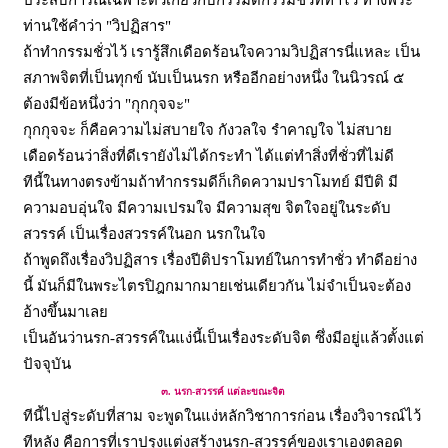
ประสบการณ์เฉพาะตัวเกี่ยวกับกรรมดีกรรมชั่วที่ทำไว้ ทางพระ
ท่านใช้คำว่า
"วิปฏิสาร"
ถ้าทำกรรมชั่วไว้ เรารู้สึกเดือดร้อนใจความวิปฏิสารนี่แหละ เป็น
สภาพจิตที่เป็นทุกข์ นับเป็นนรก หรืออีกอย่างหนึ่ง ในนิวรณ์ ๕
ต้องมีข้อหนึ่งว่า
"กุกกุจจะ"
กุกกุจจะ ก็คือความไม่สบายใจ กังวลใจ รำคาญใจ ไม่สบาย
เดือดร้อนว่าสิ่งที่ดีเรายังไม่ได้กระทำ ได้แต่ทำสิ่งที่ชั่วที่ไม่ดี
ทีนี้ในทางตรงข้ามถ้าทำกรรมดีก็เกิดความปราโมทย์ มีปีติ มี
ความอบอุ่นใจ มีความเปรมใจ มีความสุข จิตใจอยู่ในระดับ
สวรรค์ เป็นเรื่องสวรรค์ในอก นรกในใจ
ถ้าพูดถึงเรื่องวิปฏิสาร เรื่องปีติปราโมทย์ในการทำชั่ว ทำดีอย่าง
นี้ มันก็มีในพระไตรปิฎกมากมายเช่นเดียวกัน ไม่จำเป็นจะต้อง
อ้างขึ้นมาเลย
เป็นอันว่านรก
-สวรรค์ในแง่นี้เป็นเรื่องระดับจิต ซึ่งมีอยู่แล้วตั้งแต่
ปัจจุบัน
๓. นรก-สวรรค์ แต่ละขณะจิต
ทีนี้ไปสู่ระดับที่สาม จะพูดในแง่หลักวิชาการก่อน เรื่องวิจารณ์ไว้
ทีหลัง คือการที่เราปรุงแต่งสร้างนรก
-สวรรค์ของเราเองตลอด