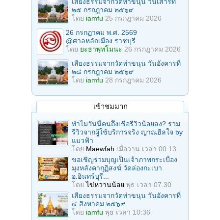
เสียงธรรมจากวัดท่าขนุน วันเสาร์ที่
๒๕ กรกฎาคม ๒๕๖๙
โดย
iamfu
25 กรกฎาคม 2026
26 กรกฏาคม พ.ศ. 2569
@ศาลหลักเมือง ราชบุรี
โดย
ยะธาพุทโมนะ
26 กรกฎาคม 2026
เสียงธรรมจากวัดท่าขนุน วันอังคารที่
๒๘ กรกฎาคม ๒๕๖๙
โดย
iamfu
28 กรกฎาคม 2026
เข้าชมมาก
ทำไมวันนี้คนถึงเชื่อรีวิวน้อยลง? รวม
รีวิวจากผู้ใช้บริการจริง ญาณฮีลใจ by
แมวฟ้า
โดย
Maewfah
เมื่อวาน เวลา 00:13
ขอเชิญร่วมบุญเป็นเจ้าภาพกระเบื้อง
มุงหลังคากุฏิสงฆ์ วัดล่องกะเบา
อ.อินทร์บุรี...
โดย
ไข่หวานน้อย
พุธ เวลา 07:30
เสียงธรรมจากวัดท่าขนุน วันอังคารที่
๔ สิงหาคม ๒๕๖๙
โดย
iamfu
พุธ เวลา 10:36