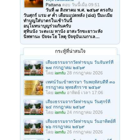
Pattana
ตอบ
วันนี้เมื่อ 09:51
วันที่ ๗ สิงหาคม พ.ศ. ๒๕๖๙ ตรงกับ
วันศุกร์ แรม ๙ ค่ำ เดือนแปดหลัง (๘๘) ปีมะเมีย
ทำบุญใส่บาตรในเช้าวันนี้
อนุโมทนาบุญร่วมกันครับ
สุทินนัง วะตะเม ทานัง อาสะวักขะยาวะหัง
นิพพานะ ปัจจะโย โหตุ ปัจจุบันเนกาเล…
กระทู้ที่น่าสนใจ
เสียงธรรมจากวัดท่าขนุน วันจันทร์ที่
๒๗ กรกฎาคม ๒๕๖๙
โดย
iamfu
28 กรกฎาคม 2026
เทศน์วันเข้าพรรษา วันพฤหัสบดีที่ ๓๐
กรกฎาคม พุทธศักราช ๒๕๖๙
โดย
iamfu
อาทิตย์ เวลา 17:06
เสียงธรรมจากวัดท่าขนุน วันศุกร์ที่
๒๔ กรกฎาคม ๒๕๖๙
โดย
iamfu
24 กรกฎาคม 2026
เสียงธรรมจากวัดท่าขนุน วันอาทิตย์ที่
๒๖ กรกฎาคม ๒๕๖๙
โดย
iamfu
26 กรกฎาคม 2026