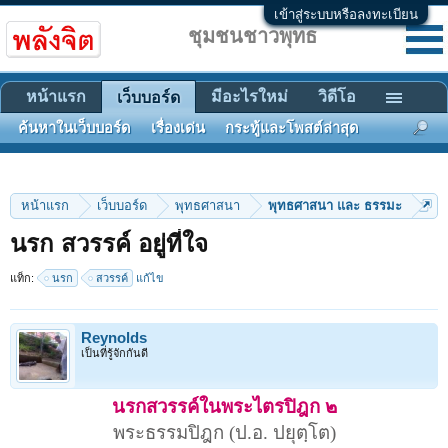
เข้าสู่ระบบหรือลงทะเบียน
ชุมชนชาวพุทธ
หน้าแรก
มีอะไรใหม่
วิดีโอ
เว็บบอร์ด
ค้นหาในเว็บบอร์ด
เรื่องเด่น
กระทู้และโพสต์ล่าสุด
หน้าแรก
เว็บบอร์ด
พุทธศาสนา
พุทธศาสนา และ ธรรมะ
นรก สวรรค์ อยู่ที่ใจ
แท็ก:
นรก
สวรรค์
แก้ไข
Reynolds
เป็นที่รู้จักกันดี
นรกสวรรค์ในพระไตรปิฎก ๒
พระธรรมปิฎก (ป.อ. ปยุตฺโต)