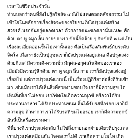
เวลาในชีวิตประจำวัน
ท่านบอกว่าคนที่ยังไม่รู้อริยสัจ ๔ ยังไม่แทงตลอดสัจจธรรม ไม่
เข้าใจในหลักการเรื่องสัจจะของอริยชน ก็ยังปรุงแต่งสร้าง
สวรรค์
-นรกกันอยู่ตลอดเวลา
ด้วยอายตนะของเรานั่นแหละ คือ
ด้วย ตา หู จมูก ลิ้น กายของเรา ข้อนี้ก็คล้าย ๆ กับข้อที่ ๒ แต่เป็น
เรื่องละเอียดอ่อนขึ้นไปเท่านั้นเอง
คือเป็นเรื่องสัมพันธ์กับระดับ
จิตใจ เมื่อเรายังเป็นปุถุชนเราก็ยังปรุงแต่งอยู่เสมอ คือปรุงแต่ง
ด้วยกิเลส มีความดี
-ความชั่ว มีกุศล-อกุศลในจิตของเราเอง
เมื่อยังมีความรู้สึกด้วย ตา หู จมูก ลิ้น กาย เราก็ยังปรุงแต่งอยู่
เรื่อยไป แต่การปรุงแต่งแบบนี้ เป็นเรื่องปฏิกิริยาต่อสิ่งที่รับเข้า
มา
เช่นเมื่อเราได้เห็นสิ่งที่สวยงามชอบใจ เราก็มีความสุข ได
เห็นสิ่งที่เราไม่ชอบ เราก็ขัดใจเกิดความทุกข์
หรือว่าได้รับ
ประทานอาหาร ได้รับประทานขนม ลิ้นได้รับรสที่อร่อย เราก็มี
ความสุข ถ้าหากว่าเราได้รับรสที่ขมไม่อร่อย เราก็มีความทุกข์
อันนี้เป็นเรื่องธรรมดา
ทีนี้บางทีเราปรุงแต่งกลับ ไม่ใช่สิ่งภายนอกฝ่ายเดียวที่ปรุงแต่ง
เราปรุงแต่งเหมือนกัน ใจคอเราไม่ดี เราเกิดความโมโห เกิด