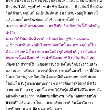
มีจิตใจปลอดโปร่ง แจ่มใจอยู่ตลอดเวลา มีความสบายทันตาใน
ปัจจุบัน
ไม่ต้องพูดถึงข้างหน้า ซึ่งเนื่องไปจากปัจจุบันนี้ ก็จะต้อง
ไปดีด้วย ปัจจุบันนี้เองเป็นสิ่งที่แน่นอน มันรับผลอยู่ในขณะนี้
แล้ว และเป็นเครื่องส่อส่องถึงข้างหน้าต่อไปด้วย
เพราะ
ฉะนั้นในทางพุทธศาสนา จึงถือเรื่องปัจจุบันนี้เป็นสำคัญ
เพราะ
๑
. เราได้รับผลทันที เราต้องรับผลเห็นอยู่ชัด ๆ แน่นอน
๒
. ข้างหน้าก็เป็นผลสืบไปจากปัจจุบันนี้เอง เอาปัจจุบันนี้ไป
ทำนายข้างหน้าได้
เพราะฉะนั้นปัจจุบันจึงสำคัญกว่าในสอง
ประการนี้เอง ถึงมองข้างหน้าก็ต้องมองที่ปัจจุบันเป็นสำคัญ
เรื่องนรก
-สวรรค์ในแง่ของการปรุงแต่งในชีวิตประจำวันและ
ตลอดเวลา หรือนรก-สวรรค์ที่เราปรุงแต่งขึ้นมาเรื่อย ๆ นี้ก็มีมา
ในพระไตรปิฎกเหมือนกัน
คือนรกที่เกิดพร้อมกับการได้เห็น
ได้ยิน ได้รับรู้ทางอายตนะต่าง ๆ กล่าวคือการที่อินทรีย์ หรือ
อายตนะ คือ ตา หู จมูก ลิ้น กาย ได้รับรู้แต่สิ่งที่ไม่ดีไม่น่าพอใจ
อย่างนี้ท่านเรียกว่า
"
ฉผัสสายสนิกนรก
" หรือ "
ฉผัสสายตนิก
สวรรค์
" แล้วแต่ว่าเป็นฝ่ายนรกหรือสวรรค์ อันนี้มาในพระ
ไตรปิฎกเล่ม ๑๘ ข้อ ๒๑๔ หน้า ๑๕๘