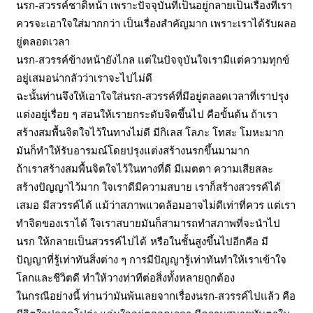
นรก
-สวรรค์ชาติหน้า
เพราะปัจจุบันที่เป็นอยู่กลายเป็นเรื่องที่เรา
ควรจะเอาใจใส่มากกว่า เป็นเรื่องสำคัญมาก เพราะเราได้รับผลอ
ยู่ตลอดเวลา
นรก
-สวรรค์ข้างหน้ายังไกล แต่ในปัจจุบันใจเรามีแต่ความทุกข์
อยู่เสมอน่ากลัวว่าเราจะไปไม่ดี
ฉะนั้นท่านจึงให้เอาใจใส่นรก
-สวรรค์ที่มีอยู่ตลอดเวลาที่เราปรุง
แต่งอยู่เรื่อย ๆ สอนให้เรายกระดับจิตขึ้นไป
คือขั้นต้น ถ้าเรา
สร้างสมพื้นจิตใจไว้ในทางไม่ดี มีกิเลส โลภะ โทสะ โมหะมาก
มันก็ทำให้รับอารมณ์โดยปรุงแต่งสร้างนรกขึ้นมามาก
ถ้าเราสร้างสมพื้นจิตใจไว้ในทางที่ดี มีเมตตา ความเสียสละ
สร้างปัญญาไว้มาก ใจเราดีมีความสบาย เราก็สร้างสวรรค์ได้
เสมอ
มีสวรรค์ได้ แม้ว่าสภาพแวดล้อมอาจไม่ดีเท่าที่ควร แต่เรา
ทำจิตของเราได้ ใจเราสบายมันก็สามารถทำสภาพที่จะนำไป
นรก ให้กลายเป็นสวรรค์ไปได้
หรือในชั้นสูงขึ้นไปอีกคือ มี
ปัญญาที่รู้เท่าทันสิ่งต่าง ๆ การมีปัญญารู้เท่าทันทำให้เราเข้าใจ
โลกและชีวิตดี ทำให้วางท่าทีต่อสิ่งทั้งหลายถูกต้อง
ในกรณีอย่างนี้ ท่านว่ามันพ้นเลยจากเรื่องนรก
-สวรรค์ไปแล้ว คือ