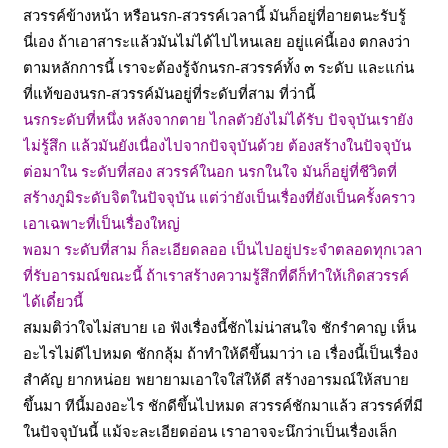
สวรรค์ข้างหน้า หรือนรก-สวรรค์เวลานี้ มันก็อยู่ที่อายตนะรับรู้
นี่เอง
ถ้าเอาสาระแล้วมันไม่ได้ไปไหนเลย อยู่แค่นี้เอง ตกลงว่า
ตามหลักการนี้ เราจะต้องรู้จักนรก
-สวรรค์ทั้ง ๓ ระดับ และแก่น
ที่แท้ของนรก-สวรรค์มันอยู่ที่ระดับที่สาม ที่ว่านี้
นรกระดับที่หนึ่ง หลังจากตาย ไกลตัวยังไม่ได้รับ ปัจจุบันเรายัง
ไม่รู้สึก แล้วมันยังเนื่องไปจากปัจจุบันด้วย ต้องสร้างในปัจจุบัน
ต่อมาใน ระดับที่สอง สวรรค์ในอก นรกในใจ มันก็อยู่ที่ชีวิตที่
สร้างภูมิระดับจิตในปัจจุบัน แต่ว่ายังเป็นเรื่องที่ยังเป็นครั้งคราว
เอาเฉพาะที่เป็นเรื่องใหญ่
พอมา ระดับที่สาม ก็ละเอียดลออ เป็นไปอยู่ประจำตลอดทุกเวลา
ที่รับอารมณ์ขณะนี้ ถ้าเราสร้างความรู้สึกที่ดีก็ทำให้เกิดสวรรค์
ได้เดี๋ยวนี้
สมมติว่าใจไม่สบาย เอ ฟังเรื่องนี้ชักไม่น่าสนใจ ชักรำคาญ เห็น
อะไรไม่ดีไปหมด ชักกลุ้ม ถ้าทำให้ดีขึ้นมาว่า เอ เรื่องนี้เป็นเรื่อง
สำคัญ ยากหน่อย
พยายามเอาใจใส่ให้ดี สร้างอารมณ์ให้สบาย
ขึ้นมา ทีนี้มองอะไร ชักดีขึ้นไปหมด สวรรค์ชักมาแล้ว สวรรค์ที่มี
ในปัจจุบันนี้ แม้จะละเอียดอ่อน เราอาจจะนึกว่าเป็นเรื่องเล็ก