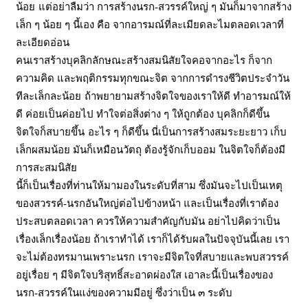
น้อย
แต่อย่าลืมว่า การสร้างนรก
-สวรรค์ใหญ่ ๆ มันก็มาจากสร้าง
เล็ก ๆ น้อย ๆ นี้เอง คือ จากอารมณ์ที่ละเมียดละไมตลอดเวลาที่
ละเอียดอ่อน
คนเราสร้างบุคลิกลักษณะสร้างสมนิสัยใจคอจากอะไร ก็จาก
ความคิด และพฤติกรรมทุกขณะจิต จากการดำรงชีวิตประจำวัน
ทีละเล็กละน้อย
ถ้าพยายามสร้างจิตใจของเราให้ดี ทำอารมณ์ให้
ดี ค่อยเป็นค่อยไป ทำใจต่อสิ่งต่าง ๆ ให้ถูกต้อง บุคลิกก็ดีขึ้น
จิตใจก็สบายขึ้น
อะไร ๆ ก็ดีขึ้น นี่เป็นการสร้างสมระยะยาว เก็บ
เล็กผสมน้อย มันก็เหมือนวัตถุ ต้องรู้จักเก็บออม ในจิตใจก็ต้องมี
การสะสมนิสัย
นี้ก็เป็นเรื่องที่ท่านให้มามองในระดับที่สาม ซึ่งมันจะไปเป็นเหตุ
ของสวรรค์
-นรกอันใหญ่ต่อไปข้างหน้า และเป็นเรื่องที่เราต้อง
ประสบตลอดเวลา
ควรให้ความสำคัญกับมัน อย่าไปคิดว่าเป็น
เรื่องเล็กเรื่องน้อย ถ้าเราทำได้ เราก็ได้รับผลในปัจจุบันนี้เลย เรา
จะไม่ต้องทรมานเพราะนรก
เราจะมีจิตใจที่สบายและพบสวรรค์
อยู่เรื่อย ๆ มีจิตใจบริสุทธิ์สะอาดผ่องใส เอาละนี้เป็นเรื่องของ
นรก
-สวรรค์ในแง่ของความมีอยู่ ซึ่งว่าเป็น ๓ ระดับ