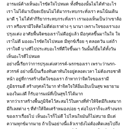
อารมณ์ค้างเห็นอะไรขัดใจไปหมด
ทั้งที่ของนั้นไม่ได้ทำอะไร
เรา ไม่ได้มาเบียดเบียนไม่ได้มากระทบกระทั่งเรา คนโน้นเดิน
มาดี ๆ ไม่ได้ทำกิริยากระทบกระทั่งเรา
เรามองเห็นเป็นว่าเขาล้อ
เรา หรือเขามีใจคิดไม่ดีต่อเราต่าง ๆ นานา เพราะใจของเราเอง
ปรุงแต่ง อาศัยพื้นจิตของเราไม่ดีอยู่แล้ว มีอกุศลขึ้นมาในใจ
ใจ
เราไม่ดี มองอะไรขัดใจไปหมด มีทุกข์เรื่อย ๆ ตลอดวัน แต่ถ้า
เราใจดี บางทีไปประสบอะไรที่ดีใจขึ้นมา วันนั้นก็ยิ้มได้ทั้งวัน
เห็นอะไรดีไปหมด
อย่างนี้เรียกว่าการปรุงแต่งสวรรค์
-นรกของเรา เพราะว่านรก-
สวรรค์ อย่างนี้เป็นเรื่องทันตาทันใจอยู่ตลอดเวลา ไม่ต้องรอชาติ
หน้า อยู่ที่การสร้างจิตใจของเรา
ถ้าหากว่าจิตใจของเรามี
ภูมิธรรมดี สร้างกุศลไว้มาก ทำจิตใจให้อิ่มเอิบเป็นสุข พยายาม
มองในแง่ดี ก็รับอารมณ์ที่เป็นสุขไว้ได้มาก
หากว่าเราสร้างพื้นภูมิจิตไว้สะสมไว้ในทางที่ทำให้จิตมีกิเลสมาก
มีกิเลสต่าง ๆ ที่ทำให้จิตเศร้าหมองบ่อย ๆ ต่อไปเราก็จะสร้างนรก
ของเราเรื่อยไป
เห็นอะไรก็ไม่ดี ไปไหนใจมันก็ไม่สบาย มีแต่
ความทุกข์มากมาย ถ้าเป็นอย่างนี้แล้วเรายังไม่ต้องคิดเลยไปถึง