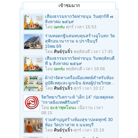
เข้าชมมาก
เสียงธรรมจากวัดท่าขนุน วันศุกร์ที่ ๗
สิงหาคม ๒๕๖๙
โดย
iamfu
ศุกร์ เวลา 16:53
ร่วมทอดกฐินสมทบทุนสร้างอุโบสถ วัด
สุพีรอนวนาราม จ.ปราจีนบุรี
15พย.69
โดย
ศิษย์รุ่นจิ๋ว
พฤหัสบดี เวลา 17:45
เสียงธรรมจากวัดท่าขนุน วันพฤหัสบดี
ที่ ๖ สิงหาคม ๒๕๖๙
โดย
iamfu
พฤหัสบดี เวลา 18:06
ผ้าป่าจัดหาเครื่องมือแพทย์สำหรับห้อง
อุบัติเหตุและฉุกเฉิน &หอผู้ป่วยวิกฤต...
โดย
ศิษย์รุ่นจิ๋ว
ศุกร์ เวลา 10:17
จิตวิทยา/วิเคราะห์ "เด็ก 14" ก่อเหตุสลด
"กราดยิงเทพศิรินทร์"
โดย
ยะธาพุทโมนะ
เมื่อวาน เวลา
08:15
ร่วมทําบุญสร้างห้องสุขาปลดทุกข์ 30
ห้อง วัดปราสาท จ.นนทบุรี
โดย
ศิษย์รุ่นจิ๋ว
ศุกร์ เวลา 15:19