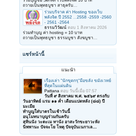
ถวายเป็นพุทธบูชา สาธุครับ…
ร่วมบริจาค ค่า Hosting ของเว็บ
พลังจิต ปี 2552 ...2558 -2559 -2560
- 2561 -2564
ธรรมวิวัฒน์
ตอบ
1 สิงหาคม 2026
ร่วมทำบุญ ค่า hosting = 10 บาท
ถวายเป็นพุทธบูชา ธรรมบูชา สังฆบูชา…
แชร์หน้านี้
แนะนำ
เรื่องเล่า "นักขุดกรุ"มือขลัง ขมังเวทย์
ที่สุดในแผ่นดิน
Pattana
ตอบ
วันนี้เมื่อ 07:57
วันที่ ๙ สิงหาคม พ.ศ. ๒๕๖๙ ตรงกับ
วันอาทิตย์ แรม ๑๑ ค่ำ เดือนแปดหลัง (๘๘) ปี
มะเมีย
ทำบุญใส่บาตรในเช้าวันนี้
อนุโมทนาบุญร่วมกันครับ
สุทินนัง วะตะเม ทานัง อาสะวักขะยาวะหัง
นิพพานะ ปัจจะโย โหตุ ปัจจุบันเนกาเล…