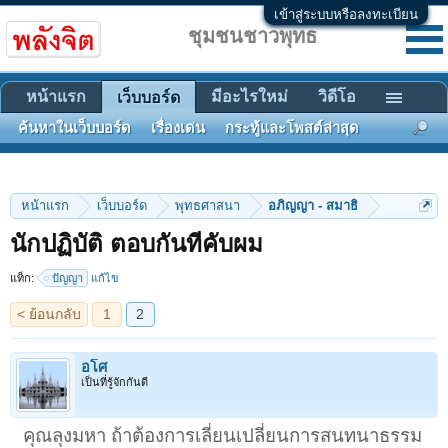
เข้าสู่ระบบหรือลงทะเบียน
ชุมชนชาวพุทธ
หน้าแรก
มีอะไรใหม่
วิดีโอ
เว็บบอร์ด
ค้นหาในเว็บบอร์ด
เรื่องเด่น
กระทู้และโพสต์ล่าสุด
หน้าแรก
เว็บบอร์ด
พุทธศาสนา
อภิญญา - สมาธิ
< ย้อนกลับ
1
2
นักปฏิบัติ ตอบกันทีคับผม
แท็ก:
ปัญญา
แก้ไข
อโศ
เป็นที่รู้จักกันดี
คุณลุงมหา ถ้าต้องการเลี่ยนเปลี่ยนการสนทนาธรรม