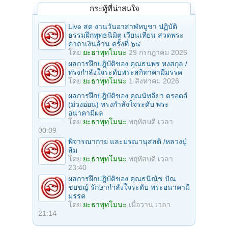
กระทู้ที่น่าสนใจ
Live สด งานวันอาสาฬหบูชา ปฏิบัติ
ธรรมฝึกพุทธนิมิต เวียนเทียน สวดพระ
คาถาเงินล้าน ครั้งที่ ๖๔
โดย
ยะธาพุทโมนะ
29 กรกฎาคม 2026
ผลการฝึกปฎิบัติของ คุณธนพร หงสกุล /
ทรงกำลังใจระดับพระสกิทาคามีมรรค
โดย
ยะธาพุทโมนะ
1 สิงหาคม 2026
ผลการฝึกปฎิบัติของ คุณนัทลียา ดรอดส์
(ม่วงอ่อน) ทรงกำลังใจระดับ พระ
อนาคามีผล
โดย
ยะธาพุทโมนะ
พฤหัสบดี เวลา
00:09
พิจารณากาย และมรณานุสสติ /หลวงปู่
สิม
โดย
ยะธาพุทโมนะ
พฤหัสบดี เวลา
23:40
ผลการฝึกปฎิบัติของ คุณธนิณัช ปัณ
ชยชญ์ รักษากำลังใจระดับ พระอนาคามี
มรรค
โดย
ยะธาพุทโมนะ
เมื่อวาน เวลา
21:14