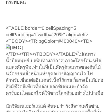
กระทบคน
<TABLE border=0 cellSpacing=5
cellPadding=1 width="20%" align=left>
<TBODY><TR bgColor=#400040><TD>
</TD></TR></TBODY></TABLE>ไม่เฉพาะ
น้ำมือมนุษย์ มลพิษทางอากาศ ภาวะโลกร้อน หรือ
แมลงศัตรูพืชเท่านั้นที่เป็นศัตรูตัวฉกาจของต้นไม้
นวัตกรรมล้ำหน้าแห่งยุคอย่างสัญญาณไว-ไฟ
สำหรับเชื่อมต่ออินเตอร์เน็ตไร้สาย ก็อาจเป็นภัยต่อ
สิ่งมีชีวิตสีเขียวที่ปล่อยออกซิเจนและกำจัด
คาร์บอนไดออกไซด์ให้ชาวโลกด้วยอย่างไม่น่าเชื่อ
นักวิจัยเนเธอร์แลนด์ ค้นพบว่า รังสีจากเครือข่าย