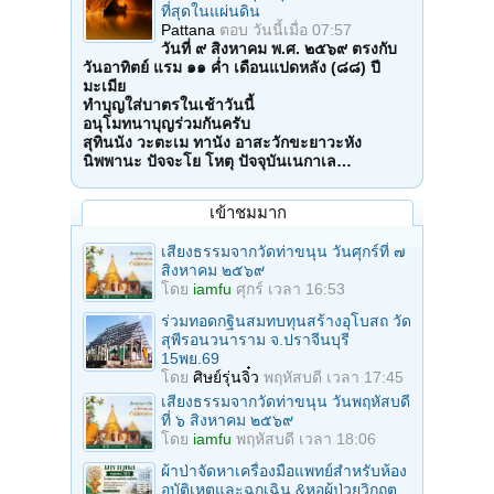
ที่สุดในแผ่นดิน
Pattana
ตอบ
วันนี้เมื่อ 07:57
วันที่ ๙ สิงหาคม พ.ศ. ๒๕๖๙ ตรงกับ
วันอาทิตย์ แรม ๑๑ ค่ำ เดือนแปดหลัง (๘๘) ปี
มะเมีย
ทำบุญใส่บาตรในเช้าวันนี้
อนุโมทนาบุญร่วมกันครับ
สุทินนัง วะตะเม ทานัง อาสะวักขะยาวะหัง
นิพพานะ ปัจจะโย โหตุ ปัจจุบันเนกาเล…
เข้าชมมาก
เสียงธรรมจากวัดท่าขนุน วันศุกร์ที่ ๗
สิงหาคม ๒๕๖๙
โดย
iamfu
ศุกร์ เวลา 16:53
ร่วมทอดกฐินสมทบทุนสร้างอุโบสถ วัด
สุพีรอนวนาราม จ.ปราจีนบุรี
15พย.69
โดย
ศิษย์รุ่นจิ๋ว
พฤหัสบดี เวลา 17:45
เสียงธรรมจากวัดท่าขนุน วันพฤหัสบดี
ที่ ๖ สิงหาคม ๒๕๖๙
โดย
iamfu
พฤหัสบดี เวลา 18:06
ผ้าป่าจัดหาเครื่องมือแพทย์สำหรับห้อง
อุบัติเหตุและฉุกเฉิน &หอผู้ป่วยวิกฤต...