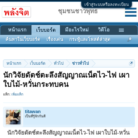
เข้าสู่ระบบหรือลงทะเบียน
ชุมชนชาวพุทธ
หน้าแรก
มีอะไรใหม่
วิดีโอ
เว็บบอร์ด
ค้นหาในเว็บบอร์ด
เรื่องเด่น
กระทู้และโพสต์ล่าสุด
หน้าแรก
เว็บบอร์ด
ทั่วไป
ข่าวทั่วไป
นักวิจัยดัตช์ตะลึงสัญญาณเน็ตไว-ไฟ เผา
ใบไม้-หวั่นกระทบคน
แท็ก:
เพิ่มแท็ก
titawan
เป็นที่รู้จักกันดี
นักวิจัยดัตช์ตะลึงสัญญาณเน็ตไว-ไฟ เผาใบไม้-หวั่น