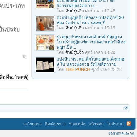
ประกอบพิธีกรรมทางศาสนา จัด
ใจคนประเภท
กิจกรรมของวัดขวาง...
โดย
ศิษย์รุ่นจิ๋ว
ศุกร์ เวลา 17:48
ร่วมทําบุญสร้างห้องสุขาปลดทุกข์ 30
ห้อง วัดปราสาท จ.นนทบุรี
โดย
ศิษย์รุ่นจิ๋ว
ศุกร์ เวลา 15:19
็นปัจจัย
ร่วมบุญกับพระอ.เอกลักษณ์ ปัญญาค
โม สร้างกุฏิสงฆ์ถวายวัดป่าเทสรังสีดง
พญาเย็น...
โดย
ศิษย์รุ่นจิ๋ว
ศุกร์ เวลา 14:29
#1
แบ่งปัน พระสมเด็จใบสมอสมเด็จสมอ
9 ใบ หลวงพ่อกวย วัดโฆสิตาราม
โดย
THE PUNCH
ศุกร์ เวลา 23:28
ื่อที่จะโพสต์)
ลงโฆษณา
ติดต่อเรา
ช่วยเหลือ
หน้าหลัก
ไปข้างบน
ข้อกำหนดและกฎ