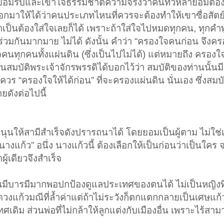
อมรับและเข้าใจธรรมชาติความจริงว่าคนทั่วหล้าย่อมต้องม
อกมาให้ได้ว่าคนประเภทไหนที่ควรจะต้องทำให้เขาซื่อสัตย์
เป็นต้องใส่ใจเลยก็ได้ เพราะถ้าใส่ใจไปหมดทุกคน, ทุกคำ
ู่ร่วมกันมากมาย ไม่ได้ ดังนั้น คำว่า “ครองใจคนก่อน จึงค
จคนทุกคนทั้งแผ่นดิน (ซึ่งเป็นไปไม่ได้) แต่หมายถึง ครอ
สมบัติพระเจ้าจักรพรรดิได้บอกไว้ว่า สมบัติของท่านนั้นม
องควร “ครองใจให้ได้ก่อน” ที่จะครองแผ่นดิน นั่นเอง ซึ่งสมบัต
ยดังต่อไปนี้
ุนให้สามีสำเร็จดังปรารถนาได้ โดยยอมเป็นผู้ตาม ไม่ใช่เ
“นางแก้ว” อนึ่ง นางแก้วนี้ ต้องเลือกให้เป็นก่อนว่าเป็นใคร จ
ู้เดียวจึงสำเร็จ
จนมีบารมีมากพอปกป้องดูแลประเทศของตนได้ ไม่เป็นหญิงที่
ังดวงแก้วมณีที่ล้ำค่าแต่ถ้าไม่ระวังก็ตกแตกกลายเป็นเศษแก้วได
ศเดิม ส่วนพ่อที่ไม่กล้าให้ลูกแต่งกับเมืองอื่น เพราะไร้สา