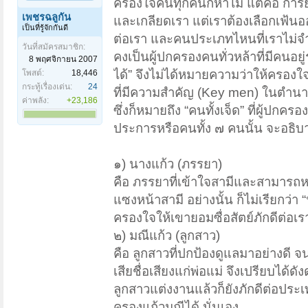
ครองใจคนทุกคนก็หาไม่ แต่คือ การย
เพชรฉลูกัน
และเกลียดเรา แต่เราต้องเลือกเฟ้นอ
เป็นที่รู้จักกันดี
ต่อเรา และคนประเภทไหนที่เราไม่จำ
วันที่สมัครสมาชิก:
คงเป็นผู้ปกครองคนทั่วหล้าที่มีคนอย
8 พฤศจิกายน 2007
ได้” จึงไม่ได้หมายความว่าให้ครองใ
โพสต์:
18,446
กระทู้เรื่องเด่น:
24
ที่มีความสำคัญ (Key men) ในตำนาน
ค่าพลัง:
+23,186
ซึ่งก็หมายถึง “คนทั้งเจ็ด” ที่ผู้ปกคร
ประการหรือคนทั้ง ๗ คนนั้น จะอธิบา
๑) นางแก้ว (ภรรยา)
คือ ภรรยาที่เข้าใจสามีและสามารถหน
แซงหน้าสามี อย่างนั้น ก็ไม่เรียกว่า 
ครองใจให้เขายอมซื่อสัตย์ภักดีต่อเราผ
๒) มณีแก้ว (ลูกสาว)
คือ ลูกสาวที่ปกป้องดูแลมาอย่างดี 
เสียชื่อเสียงแก่พ่อแม่ จึงเปรียบได้ด
ลูกสาวแต่งงานแล้วก็ยังภักดีต่อประเท
ครองแก้วมณีได้ นั่นเอง