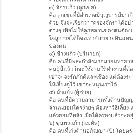
๓) จักรแก้ว (ลูกเขย)
คือ ลูกเขยที่มีอำนาจมีบุญบารมีมาเกิ
ด้วย จึงจะเรียกว่า “ครองจักร” ได้อ
ต่างๆ เพื่อไม่ให้ลูกหลานของตนต้อง
ใจลูกเขยได้ก็จะเท่ากับขยายดินแดนไ
ของตน
๔) ช้างแก้ว (ปรินายก)
คือ คนที่มีพละกำลังมากมายมหาศาลแต
คนผู้นี้แล้ว ก็จะใช้งานให้ทำงานที่
เขาจะจงรักภักดีและเชื่อง แต่ต้องร
ให้เลี้ยงดูไว้ เขาจะหนุนเราได้
๕) ม้าแก้ว (ผู้ช่วย)
คือ คนที่มีความสามารถทั้งด้านปัญญ
จำนนยอมใครง่ายๆ ต้องหาวิธีเลี้ยง แล
แล้วยอมทีหลัง เมื่อได้ครองแล้วจะอ
๖) ขุนพลแก้ว (แม่ทัพ)
คือ คนที่เก่งด้านอภิญญา (บู้) โ