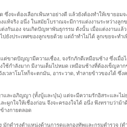
ด ซึ่งจะต้องเลือกเฟ้นหาอย่างดี แล้วยังต้องทำให้เขายอมจง
ย่างแท้จริง อนึ่ง ในสมัยโบราณจะมีการแต่งงานระหว่างลูกข
แต่งกันเอง จนเกิดปัญหาพันธุกรรม ดังนั้น เมื่อแต่งงานแล
ปยังประเทศของลูกเขยด้วย แต่ถ้าทำไม่ได้ ลูกเขยจะทำเพื่
่ขาดปัญญามีความเชื่อง, จงรักภักดีเหมือนช้าง ซึ่งเมื่อ
ต้องใช้กำลังมาก มีงานเต็มไปหมด เหมือนช้างที่ต้องเข็ญลากช
ะวังเวลาโมโหก็จะตกมัน, อาระวาด, ทำลายข้าวของได้ ซึ่ง
าและอภิญญา (ทั้งบู้และบุ๋น) แต่จะมีความรักอิสระและไม่
ะผูกใจให้เชื่องก่อน จึงจะครองใจได้ อนึ่ง พึงทราบว่าม้าด
ยู่ข้างกายตลอด
ดยตรง มักดำรงตำแหน่งด้านการดูแลกองทัพและกรมตำรวจ (ต