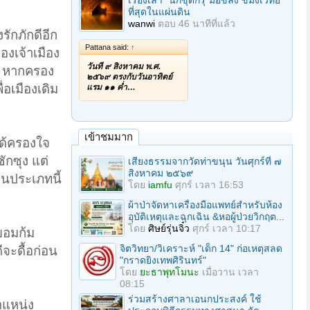
เรื่องเล่า "นักขุดกรุ"มือขลัง ขมังเวทย์
ที่สุดในแผ่นดิน
wanwi
ตอบ
46 นาทีที่แล้ว
รักภักดีอีก
Pattana said:
↑
องเจ้าเมือง
วันที่ ๙ สิงหาคม พ.ศ.
้ว หากครอง
๒๕๖๙ ตรงกับวันอาทิตย์
อเมืองเดิม
แรม ๑๑ ค่ำ…
เข้าชมมาก
ได้ครองใจ
ักซุง แต่
เสียงธรรมจากวัดท่าขนุน วันศุกร์ที่ ๗
สิงหาคม ๒๕๖๙
คนประเภทนี้
โดย
iamfu
ศุกร์ เวลา 16:53
ผ้าป่าจัดหาเครื่องมือแพทย์สำหรับห้อง
อุบัติเหตุและฉุกเฉิน &หอผู้ป่วยวิกฤต...
โดย
ศิษย์รุ่นจิ๋ว
ศุกร์ เวลา 10:17
ยอมก้ม
จิตวิทยา/วิเคราะห์ "เด็ก 14" ก่อเหตุสลด
ีจะดื้อก่อน
"กราดยิงเทพศิรินทร์"
โดย
ยะธาพุทโมนะ
เมื่อวาน เวลา
08:15
ร่วมสร้างศาลาเอนกประสงค์ ใช้
ำแหน่ง