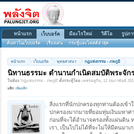
หน้าแรก
มีอะไรใหม่
วิดีโอ
รูปภา
เว็บบอร์ด
ค้นหาในเว็บบอร์ด
เรื่องเด่น
กระทู้และโพสต์ล่าสุด
หน้าแรก
เว็บบอร์ด
พุทธศาสนา
กฎแห่งกรรม - ภพภูมิ
นิทานธรรมะ ตำนานกำเนิดสมบัติพระจัก
ในห้อง '
กฎแห่งกรรม - ภพภูมิ
' ตั้งกระทู้โดย
เพชรฉลูกัน
,
12 กุมภาพันธ์ 201
แท็ก:
เพิ่มแท็ก
สิ่งแรกที่นักปกครองทุกท่านต้องเข้า
ปกครองมากมายที่ยอมทุ่มเงินมหาศาลเพ
ก่อนที่จะได้อำนาจครองทั้งแผ่นดิน ทว่า
เรา, เป็นไปไม่ได้ที่จะไม่ให้มีคนมาเ