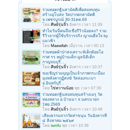
ร่วมทอดกฐินสามัคคีเพื่อสมทบทุน
สร้างอุโบสถ วัดปากตกสามัคคี
จ.เพชรบูรณ์ 30-31ตค.69
โดย
ศิษย์รุ่นจิ๋ว
อังคาร เวลา 11:05
ทำไมวันนี้คนถึงเชื่อรีวิวน้อยลง? รวม
รีวิวจากผู้ใช้บริการจริง ญาณฮีลใจ by
แมวฟ้า
โดย
Maewfah
เมื่อวาน เวลา 00:13
ร่วมทอดผ้าป่าสงเคราะห์เด็กด้อยโอ
กาศ รร.หมู่บ้านเด็ก-มูลนิธิเด็ก
กาญจนบุรี...
โดย
ศิษย์รุ่นจิ๋ว
อังคาร เวลา 10:37
ขอเชิญร่วมบุญเป็นเจ้าภาพกระเบื้อง
มุงหลังคากุฏิสงฆ์ วัดล่องกะเบา
อ.อินทร์บุรี...
โดย
ไข่หวานน้อย
พุธ เวลา 07:30
ร่วมทอดกฐินสมทบทุนสร้างเมรุ วัด
ทองหลาง อ.บ้านนา จ.นครนายก
1พย.2569
โดย
ศิษย์รุ่นจิ๋ว
อังคาร เวลา 10:48
เสียงธรรมจากวัดท่าขนุน วันอังคารที่
๔ สิงหาคม ๒๕๖๙
โดย
iamfu
พุธ เวลา 10:36