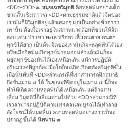
<DD><DD>
๓. สมุจเฉทวิมุตติ
คือหลุดพ้นอย่างเด็ด
ขาดสิ้นเชิง(ถาวร)
<DD>
ตามธรรมชาติแล้วจิตของ
เรามันก็มีวิมุตติอยู่แล้วเสมอๆ แต่เป็นอย่างชั่วคราว
เท่านั้น คือเมื่อเราอยู่ในสภาพแวดล้อมที่ชวนให้จิต
สงบ เช่น ป่า เขา ทะเล หรือพบเห็นคนตาย คนตก
ทุกข์ได้ยาก เป็นต้น จิตของเรามันก็จะหลุดพ้นได้เอง
หรือเมื่อจิตมันเกิดทุกข์มาจนอ่อนล้าแล้วมันก็จะ
หยุดทุกข์ของมันได้เองเหมือนกัน แม้การปฏิบัติ
อริยมรรคที่ถูกต้องเมื่อใดก็จะเกิดเกิดตทังควิมุตติขึ้น
เมื่อนั้นทันที
<DD>
ส่วนกรณีที่เราสามารถฝึกสมาธิ
ถึงขั้นฌาน ๔ ได้ ในขณะที่จิตอยู่ในฌาน ๔ นี้ก็จะ
ทำให้เกิดความหลุดพ้นได้เหมือนกัน แต่ถ้าฌาน
เสื่อม วิมุตตินี้ก็เสื่อมตามไปด้วย
<DD>
ส่วนกรณีที่
เราสามารถปฏิบัติตามมรรคจนสมบูรณ์ได้(ทำลาย
สังโยชน์ได้หมดสิ้น) ความหลุดพ้นอย่างถาวรก็จะ
ปรากฏขึ้นได้
นิพพาน ๓