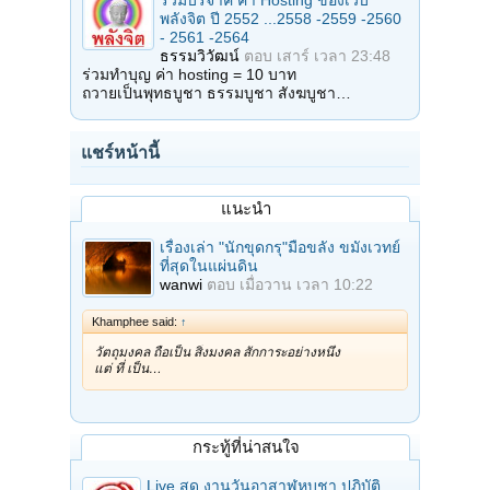
พลังจิต ปี 2552 ...2558 -2559 -2560
- 2561 -2564
ธรรมวิวัฒน์
ตอบ
เสาร์ เวลา 23:48
ร่วมทำบุญ ค่า hosting = 10 บาท
ถวายเป็นพุทธบูชา ธรรมบูชา สังฆบูชา…
แชร์หน้านี้
แนะนำ
เรื่องเล่า "นักขุดกรุ"มือขลัง ขมังเวทย์
ที่สุดในแผ่นดิน
wanwi
ตอบ
เมื่อวาน เวลา 10:22
Khamphee said:
↑
วัตถุมงคล ถือเป็น สิ่งมงคล สักการะอย่างหนึ่ง
แต่ ที่ เป็น…
กระทู้ที่น่าสนใจ
Live สด งานวันอาสาฬหบูชา ปฏิบัติ