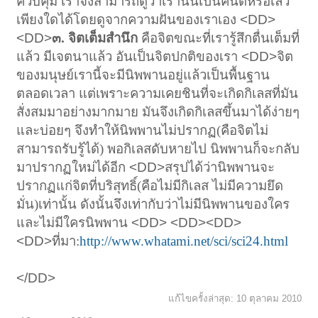
ควบคุม เราจึงสามารถดูว่าเรานั้นเป็นคนดีหรือเลว
เพียงใดได้โดยดูจากความฝันของเราเอง
<DD>
<DD>
๓. จิตเต็มสำนึก
คือจิตขณะที่เรารู้สึกตื่นเต็มที่
แล้ว มีเจตนาแล้ว อันเป็นจิตปกติของเรา
<DD>
จิต
ของมนุษย์เรานี้จะมีนิพพานอยู่แล้วเป็นพื้นฐาน
ตลอดเวลา แต่เพราะความเคยชินที่จะเกิดกิเลสที่มัน
สั่งสมมาอย่างมากมาย มันจึงเกิดกิเลสขึ้นมาได้ง่ายๆ
และบ่อยๆ จึงทำให้นิพพานไม่ปรากฏ(คือจิตไม่
สามารถรับรู้ได้) พอกิเลสดับหายไป นิพพานก็จะกลับ
มาปรากฏใหม่ได้อีก
<DD>
สรุปได้ว่านิพพานจะ
ปรากฏแก่จิตที่บริสุทธิ์(คือไม่มีกิเลส ไม่มีความยึด
มั่น)เท่านั้น ดังนั้นจึงเท่ากับว่าไม่มีนิพพานของใคร
และไม่มีใครนิพพาน
<DD> <DD><DD>
<DD>
ที่มา:
http://www.whatami.net/sci/sci24.html
</DD>
แก้ไขครั้งล่าสุด:
10 ตุลาคม 2010