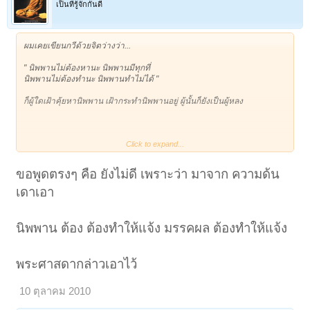
เป็นที่รู้จักกันดี
ผมเคยเขียนกวีด้วยจิตว่างว่า...
" นิพพานไม่ต้องหานะ นิพพานมีทุกที่
นิพพานไม่ต้องทำนะ นิพพานทำไม่ได้ "
ก็ผู้ใดเฝ้าคุ้ยหานิพพาน เฝ้ากระทำนิพพานอยู่ ผู้นั้นก็ยังเป็นผู้หลง
Click to expand...
ขอทุกท่านโปรดแสดงความคิดเห็น ติฉิน และชี้แนะ ตามสะดวก
และขอให้ทุกท่านได้ถึงนิพพานโดยไม่เครียดในชาตินี้ทุกท่านขอรับ
ขอพูดตรงๆ คือ ยังไม่ดี เพราะว่า มาจาก ความด้น
เจริญธรรม
เดาเอา
นิพพาน ต้อง ต้องทำให้แจ้ง มรรคผล ต้องทำให้แจ้ง
พระศาสดากล่าวเอาไว้
10 ตุลาคม 2010