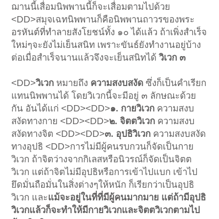
ฌานนี้เสื่อมนิพพานนี้ก็จะเสื่อมตามไปด้วย
<DD>
สมุจเฉทนิพพานก็คือนิพพานถาวรของพระ
อรหันต์ที่ทำลายสังโยชน์ทั้ง ๑๐ ได้แล้ว ถ้าเพิ่งสำเร็จ
ใหม่ๆจะยังไม่เย็นสนิท เพราะขันธ์ยังทำงานอยู่บ้าง
ต่อเมื่อสำเร็จนานแล้วจึงจะเย็นสนิทได้
วิเวก ๓
<DD>
วิเวก
หมายถึง
ความสงบสงัด
ซึ่งก็เป็นคำเรียก
แทนนิพพานได้ โดยวิเวกนี้จะมีอยู่ ๓ ลักษณะด้วย
กัน อันได้แก่
<DD><DD>
๑. กายวิเวก
ความสงบ
สงัดทางกาย
<DD><DD>
๒. จิตตวิเวก
ความสงบ
สงัดทางจิต
<DD><DD>
๓. อุปธิวิเวก
ความสงบสงัด
ทางอุปธิ
<DD>
การไม่มีผู้คนรบกวนก็จัดเป็นกาย
วิเวก ถ้าจิตว่างจากกิเลสหรือนิวรณ์ก็จัดเป็นจิตต
วิเวก แต่ถ้าจิตไม่มีอุปธิหรือการเข้าไปแบก เข้าไป
ยึดมั่นถือมั่นในสิ่งต่างๆให้หนัก ก็เรียกว่าเป็นอุปธิ
วิเวก และ
แม้จะอยู่ในที่ที่มีผู้คนมากมาย แต่ถ้ามีอุปธิ
วิเวกแล้วก็จะทำให้มีกายวิเวกและจิตตวิเวกตามไป