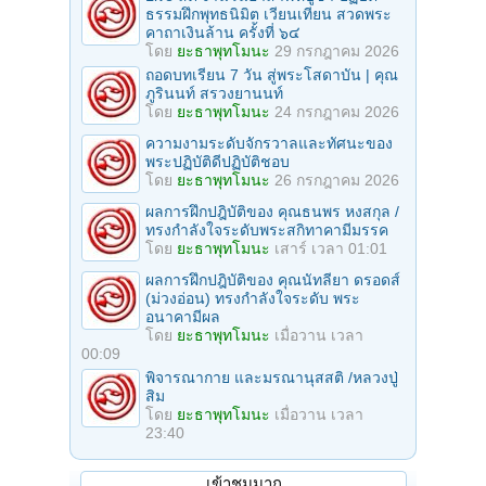
ธรรมฝึกพุทธนิมิต เวียนเทียน สวดพระ
คาถาเงินล้าน ครั้งที่ ๖๔
โดย
ยะธาพุทโมนะ
29 กรกฎาคม 2026
ถอดบทเรียน 7 วัน สู่พระโสดาบัน | คุณ
ภูรินนท์ สรวงยานนท์
โดย
ยะธาพุทโมนะ
24 กรกฎาคม 2026
ความงามระดับจักรวาลและทัศนะของ
พระปฏิบัติดีปฏิบัติชอบ
โดย
ยะธาพุทโมนะ
26 กรกฎาคม 2026
ผลการฝึกปฎิบัติของ คุณธนพร หงสกุล /
ทรงกำลังใจระดับพระสกิทาคามีมรรค
โดย
ยะธาพุทโมนะ
เสาร์ เวลา 01:01
ผลการฝึกปฎิบัติของ คุณนัทลียา ดรอดส์
(ม่วงอ่อน) ทรงกำลังใจระดับ พระ
อนาคามีผล
โดย
ยะธาพุทโมนะ
เมื่อวาน เวลา
00:09
พิจารณากาย และมรณานุสสติ /หลวงปู่
สิม
โดย
ยะธาพุทโมนะ
เมื่อวาน เวลา
23:40
เข้าชมมาก