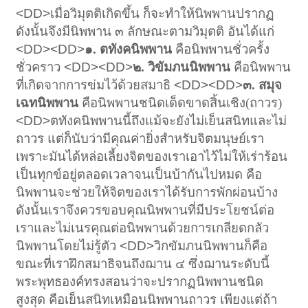
<DD>
เมื่อวิมุตติเกิดขึ้น ก็จะทำให้นิพพานปรากฏ
ดังนั้นจึงมีนิพพาน ๓ ลักษณะตามวิมุตติ อันได้แก่
<DD><DD>
๑. ตทังคนิพพาน
คือนิพพานชั่วครั้ง
ชั่วคราว
<DD><DD>
๒. วิขัมภนนิพพาน
คือนิพพาน
ที่เกิดจากการข่มไว้ด้วยสมาธิ
<DD><DD>
๓. สมุจ
เฉทนิพพาน
คือนิพพานชนิดเด็ดขาดสิ้นเชิง(ถาวร)
<DD>
ตทังคนิพพานนี้ถึงแม้จะยังไม่เย็นสนิทและไม่
ถาวร แต่ก็นับว่ามีคุณค่ายิ่งสำหรับจิตมนุษย์เรา
เพราะมันได้หล่อเลี้ยงจิตของเราเอาไว้ไม่ให้เร่าร้อน
เป็นทุกข์อยู่ตลอดเวลาจนเป็นบ้ากันไปหมด คือ
นิพพานจะช่วยให้จิตของเราได้รับการพักผ่อนบ้าง
ดังนั้นเราจึงควรขอบคุณนิพพานที่มีประโยชน์ต่อ
เราและไม่เนรคุณต่อนิพพานด้วยการเกลียดกลัว
นิพพานโดยไม่รู้ตัว
<DD>
วิกขัมภนนิพพานก็คือ
ขณะที่เราฝึกสมาธิจนถึงฌาน ๔ ซึ่งฌานระดับนี้
พระพุทธองค์ทรงสอนว่าจะปรากฏนิพพานชนิด
สูงสุด คือเย็นสนิทเหมือนนิพพานถาวร เพียงแต่ถ้า