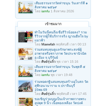
เสียงธรรมจากวัดท่าขนุน วันเสาร์ที่ ๑
สิงหาคม ๒๕๖๙
โดย
iamfu
1 สิงหาคม 2026
เข้าชมมาก
ทำไมวันนี้คนถึงเชื่อรีวิวน้อยลง? รวม
รีวิวจากผู้ใช้บริการจริง ญาณฮีลใจ by
แมวฟ้า
โดย
Maewfah
พฤหัสบดี เวลา 00:13
ร่วมสมทบทุนดูแลรักษาพระสงฆ์ผู้
อาพาธหรือชราภาพ วัดประชานิรมิต
อ.เมือง จ.บุรีรัมย์
โดย
ศิษย์รุ่นจิ๋ว
พุธ เวลา 15:16
เสียงธรรมจากวัดท่าขนุน วันพุธที่ ๕
สิงหาคม ๒๕๖๙
โดย
iamfu
พุธ เวลา 19:48
ร่วมทอดกฐินสมทบทุนสร้างอุโบสถ วัด
สุพีรอนวนาราม จ.ปราจีนบุรี
15พย.69
โดย
ศิษย์รุ่นจิ๋ว
พฤหัสบดี เวลา 17:45
ขอเชิญร่วมบุญเป็นเจ้าภาพถวายพระ
อุปคุต 9 นิ้ว เนื้อทองเหลือง วัดปงค์