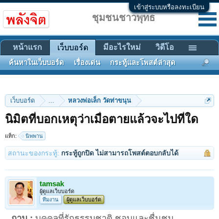
เข้าสู่ระบบหรือลงทะเบียน
ชุมชนชาวพุทธ
หน้าแรก
มีอะไรใหม่
วิดีโอ
เว็บบอร์ด
ค้นหาในเว็บบอร์ด
เรื่องเด่น
กระทู้และโพสต์ล่าสุด
เว็บบอร์ด
...
หลวงพ่อเล็ก วัดท่าขนุน
นิมิตที่บอกเหตุว่าเมื่อตายแล้วจะไปที่ใด
แท็ก:
นิพพาน
สถานะของกระทู้:
กระทู้ถูกปิด ไม่สามารถโพสต์ตอบกลับได้
tamsak
ผู้ดูแลเว็บบอร์ด
ทีมงาน
ผู้ดูแลเว็บบอร์ด
ถาม :
บุคคลที่รักธรรมชาติ ชอบและชื่นชม