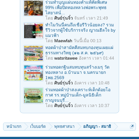
ร่วมทําบุญแผ่นทองคำแท้คัดพิเศษ
99% เพื่อปิดทองหลวงพ่อพระพุทธ
ไสยาสน์...
โดย
ศิษย์รุ่นจิ๋ว
จันทร์ เวลา 21:49
ทำไมวันนี้คนถึงเชื่อรีวิวน้อยลง? รวม
รีวิวจากผู้ใช้บริการจริง ญาณฮีลใจ by
แมวฟ้า
โดย
Maewfah
วันนี้เมื่อ 00:13
ทอดผ้าป่าสามัคคีสมทบกองทุนเผยแผ่
ธรรมทางวิทยุ (๑๒ ส.ค. ๒๕๖๙)
โดย
watsritawee
อังคาร เวลา 01:44
ร่วมทอดกฐินสมทบทุนสร้างเมรุ วัด
ทองหลาง อ.บ้านนา จ.นครนายก
1พย.2569
โดย
ศิษย์รุ่นจิ๋ว
อังคาร เวลา 10:48
ร่วมทอดผ้าป่าสงเคราะห์เด็กด้อยโอ
กาศ รร.หมู่บ้านเด็ก-มูลนิธิเด็ก
กาญจนบุรี...
โดย
ศิษย์รุ่นจิ๋ว
อังคาร เวลา 10:37
หน้าแรก
เว็บบอร์ด
พุทธศาสนา
อภิญญา - สมาธิ