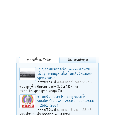
จากเว็บพลังจิต
อัพเดทล่าสุด
เชิญร่วมบริจาคซื้อ Server สำหรับ
เป็นฐานข้อมูล เพื่อเว็บพลังจิตเผยแผ่
พุทธศาสนา
ธรรมวิวัฒน์
ตอบ
เสาร์ เวลา 23:48
ร่วมบุญซื้อ Server เวปพลังจิต 10 บาท
ถวายเป็นพุทธบูชา สาธุครับ…
ร่วมบริจาค ค่า Hosting ของเว็บ
พลังจิต ปี 2552 ...2558 -2559 -2560
- 2561 -2564
ธรรมวิวัฒน์
ตอบ
เสาร์ เวลา 23:48
ร่วมทำบุญ ค่า hosting = 10 บาท