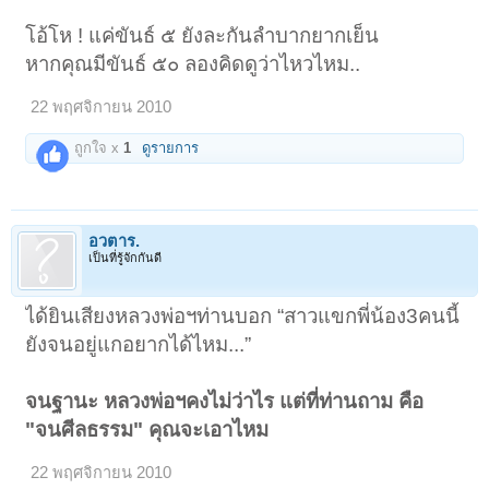
โอ้โห ! แค่ขันธ์ ๕ ยังละกันลำบากยากเย็น
หากคุณมีขันธ์ ๕๐ ลองคิดดูว่าไหวไหม..
22 พฤศจิกายน 2010
ถูกใจ x
1
ดูรายการ
อวตาร.
เป็นที่รู้จักกันดี
ได้ยินเสียงหลวงพ่อฯท่านบอก “สาวแขกพี่น้อง3คนนี้
ยังจนอยู่แกอยากได้ไหม...”
จนฐานะ หลวงพ่อฯคงไม่ว่าไร แต่ที่ท่านถาม คือ
"จนศีลธรรม" คุณจะเอาไหม
22 พฤศจิกายน 2010