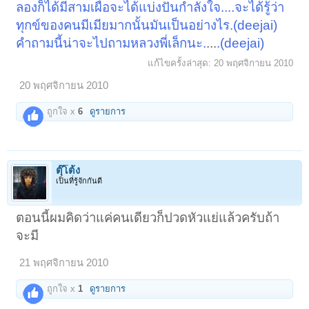
ลองก็ได้มีสามเผื่อจะได้แบ่งปันกำลังใจ....จะได้รู้ว่า
ทุกข์ของคนมีเมียมาก
นั้นมันเป็นอย่างไร.(deejai)
คำถามนี้น่าจะไปถามหลวงพี่เล็กนะ.
...
.(deejai)
แก้ไขครั้งล่าสุด:
20 พฤศจิกายน 2010
20 พฤศจิกายน 2010
ถูกใจ x
6
ดูรายการ
ตุ๊โต้ง
เป็นที่รู้จักกันดี
ตอนนี้ผมคิดว่าแค่คนเดียวก็ปวดหัวแย่แล้วครับถ้า
จะมี
21 พฤศจิกายน 2010
ถูกใจ x
1
ดูรายการ