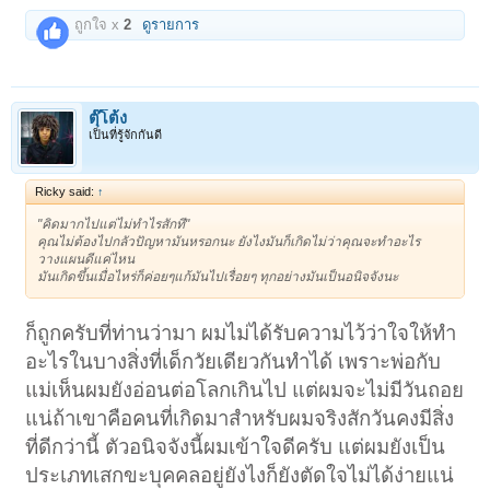
ถูกใจ x
2
ดูรายการ
ตุ๊โต้ง
เป็นที่รู้จักกันดี
Ricky said:
↑
"คิดมากไปแต่ไม่ทำไรสักที"
คุณไม่ต้องไปกลัวปัญหามันหรอกนะ ยังไงมันก็เกิดไม่ว่าคุณจะทำอะไร
วางแผนดีแค่ไหน
มันเกิดขึ้นเมื่อไหร่ก็ค่อยๆแก้มันไปเรื่อยๆ ทุกอย่างมันเป็นอนิจจังนะ
ก็ถูกครับที่ท่านว่ามา ผมไม่ได้รับความไว้ว่าใจให้ทำ
อะไรในบางสิ่งที่เด็กวัยเดียวกันทำได้ เพราะพ่อกับ
แม่เห็นผมยังอ่อนต่อโลกเกินไป แต่ผมจะไม่มีวันถอย
แน่ถ้าเขาคือคนที่เกิดมาสำหรับผมจริงสักวันคงมีสิ่ง
ที่ดีกว่านี้ ตัวอนิจจังนี้ผมเข้าใจดีครับ แต่ผมยังเป็น
ประเภทเสกขะบุคคลอยู่ยังไงก็ยังตัดใจไม่ได้ง่ายแน่