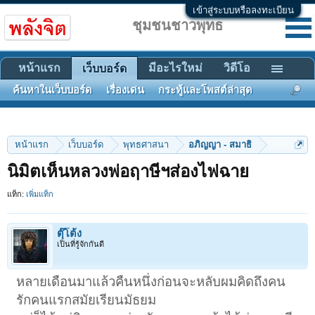
เข้าสู่ระบบหรือลงทะเบียน
ชุมชนชาวพุทธ
หน้าแรก
มีอะไรใหม่
วิดีโอ
เว็บบอร์ด
ค้นหาในเว็บบอร์ด
เรื่องเด่น
กระทู้และโพสต์ล่าสุด
หน้าแรก
เว็บบอร์ด
พุทธศาสนา
อภิญญา - สมาธิ
นิมิตเห็นหลวงพ่อฤาษีฯส่องไฟฉาย
แท็ก:
เพิ่มแท็ก
ตุ๊โต้ง
เป็นที่รู้จักกันดี
หลายเดือนมาแล้วคืนหนึ่งก่อนจะหลับผมคิดถึงคน
รักคนแรกสมัยเรียนมัธยม