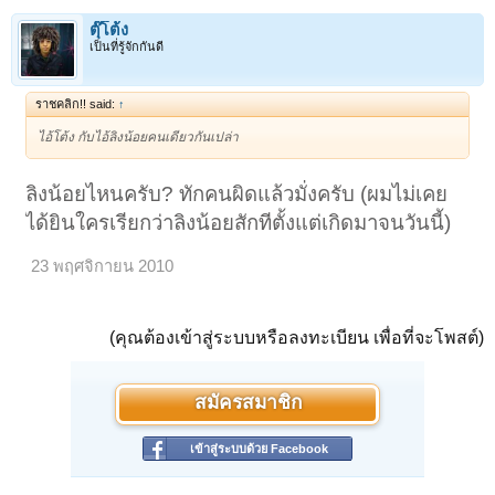
ตุ๊โต้ง
เป็นที่รู้จักกันดี
ราชคลิก!! said:
↑
ไอ้โต้ง กับไอ้ลิงน้อยคนเดียวกันเปล่า
ลิงน้อยไหนครับ? ทักคนผิดแล้วมั่งครับ (ผมไม่เคย
ได้ยินใครเรียกว่าลิงน้อยสักทีตั้งแต่เกิดมาจนวันนี้)
23 พฤศจิกายน 2010
(คุณต้องเข้าสู่ระบบหรือลงทะเบียน เพื่อที่จะโพสต์)
สมัครสมาชิก
เข้าสู่ระบบด้วย Facebook