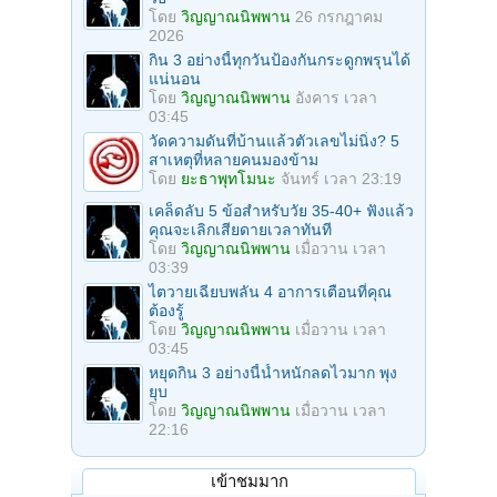
โดย
วิญญาณนิพพาน
26 กรกฎาคม
2026
กิน 3 อย่างนี้ทุกวันป้องกันกระดูกพรุนได้
แน่นอน
โดย
วิญญาณนิพพาน
อังคาร เวลา
03:45
วัดความดันที่บ้านแล้วตัวเลขไม่นิ่ง? 5
สาเหตุที่หลายคนมองข้าม
โดย
ยะธาพุทโมนะ
จันทร์ เวลา 23:19
เคล็ดลับ 5 ข้อสำหรับวัย 35-40+ ฟังแล้ว
คุณจะเลิกเสียดายเวลาทันที
โดย
วิญญาณนิพพาน
เมื่อวาน เวลา
03:39
ไตวายเฉียบพลัน 4 อาการเตือนที่คุณ
ต้องรู้
โดย
วิญญาณนิพพาน
เมื่อวาน เวลา
03:45
หยุดกิน 3 อย่างนี้น้ำหนักลดไวมาก พุง
ยุบ
โดย
วิญญาณนิพพาน
เมื่อวาน เวลา
22:16
เข้าชมมาก