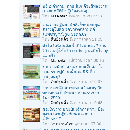
ฟรี 2 คำถาม! ทักแม่นๆ ด้วยสีพลังงาน
(บอกแค่สีที่ใช่ รู้เรื่องหมด)...
โดย
Maewfah
อังคาร เวลา 04:33
ร่วมทอดกฐินสามัคคีเพื่อสมทบทุน
สร้างอุโบสถ วัดปากตกสามัคคี
จ.เพชรบูรณ์ 30-31ตค.69
โดย
ศิษย์รุ่นจิ๋ว
อังคาร เวลา 11:05
ทำไมวันนี้คนถึงเชื่อรีวิวน้อยลง? รวม
รีวิวจากผู้ใช้บริการจริง ญาณฮีลใจ by
แมวฟ้า
โดย
Maewfah
เมื่อวาน เวลา 00:13
ร่วมทอดผ้าป่าสงเคราะห์เด็กด้อยโอ
กาศ รร.หมู่บ้านเด็ก-มูลนิธิเด็ก
กาญจนบุรี...
โดย
ศิษย์รุ่นจิ๋ว
อังคาร เวลา 10:37
ร่วมทอดกฐินสมทบทุนสร้างเมรุ วัด
ทองหลาง อ.บ้านนา จ.นครนายก
1พย.2569
โดย
ศิษย์รุ่นจิ๋ว
อังคาร เวลา 10:48
ขอเชิญร่วมบุญเป็นเจ้าภาพกระเบื้อง
มุงหลังคากุฏิสงฆ์ วัดล่องกะเบา
อ.อินทร์บุรี...
โดย
ไข่หวานน้อย
พุธ เวลา 07:30