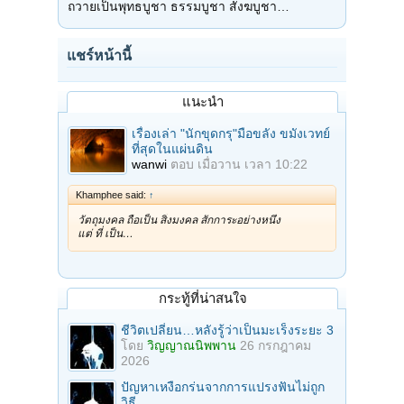
ถวายเป็นพุทธบูชา ธรรมบูชา สังฆบูชา…
แชร์หน้านี้
แนะนำ
เรื่องเล่า "นักขุดกรุ"มือขลัง ขมังเวทย์
ที่สุดในแผ่นดิน
wanwi
ตอบ
เมื่อวาน เวลา 10:22
Khamphee said:
↑
วัตถุมงคล ถือเป็น สิ่งมงคล สักการะอย่างหนึ่ง
แต่ ที่ เป็น…
กระทู้ที่น่าสนใจ
ชีวิตเปลี่ยน…หลังรู้ว่าเป็นมะเร็งระยะ 3
โดย
วิญญาณนิพพาน
26 กรกฎาคม
2026
ปัญหาเหงือกร่นจากการแปรงฟันไม่ถูก
วิธี