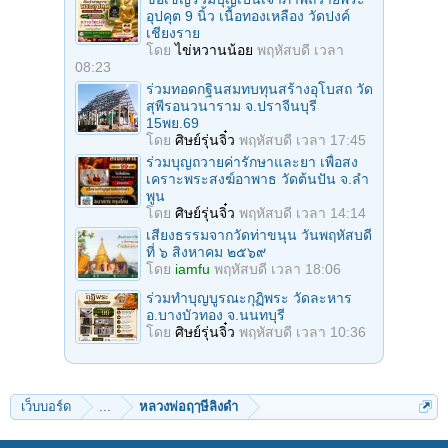
อุปคุต 9 นิ้ว เนื้อทองเหลือง วัดปงค์
เชียงราย
โดย
ไข่หวานน้อย
พฤหัสบดี เวลา
08:23
ร่วมทอดกฐินสมทบทุนสร้างอุโบสถ วัด
สุพีรอนวนาราม จ.ปราจีนบุรี
15พย.69
โดย
ศิษย์รุ่นจิ๋ว
พฤหัสบดี เวลา 17:45
ร่วมบุญถวายค่ารักษาและยา เพื่อสง
เคราะพระสงฆ์อาพาธ วัดต้นปัน จ.ลํา
พูน
โดย
ศิษย์รุ่นจิ๋ว
พฤหัสบดี เวลา 14:14
เสียงธรรมจากวัดท่าขนุน วันพฤหัสบดี
ที่ ๖ สิงหาคม ๒๕๖๙
โดย
iamfu
พฤหัสบดี เวลา 18:06
ร่วมทําบุญบูรณะกุฏิพระ วัดละหาร
อ.บางบัวทอง จ.นนทบุรี
โดย
ศิษย์รุ่นจิ๋ว
พฤหัสบดี เวลา 10:36
เว็บบอร์ด
...
หลวงพ่อฤๅษีลิงดำ