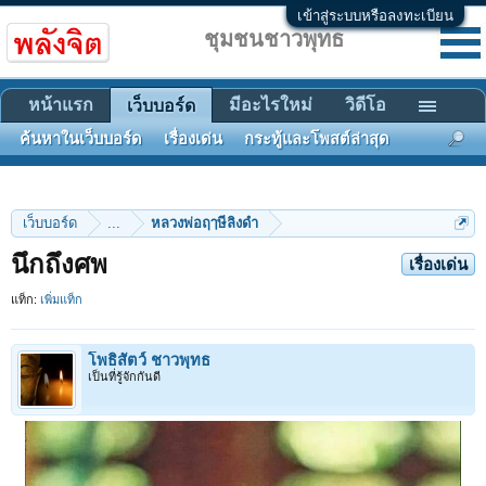
เข้าสู่ระบบหรือลงทะเบียน
ชุมชนชาวพุทธ
หน้าแรก
มีอะไรใหม่
วิดีโอ
เว็บบอร์ด
ค้นหาในเว็บบอร์ด
เรื่องเด่น
กระทู้และโพสต์ล่าสุด
เว็บบอร์ด
...
หลวงพ่อฤๅษีลิงดำ
นึกถึงศพ
เรื่องเด่น
แท็ก:
เพิ่มแท็ก
โพธิสัตว์ ชาวพุทธ
เป็นที่รู้จักกันดี