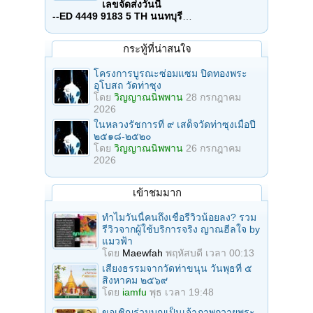
เลขจัดส่งวันนี้
--ED 4449 9183 5 TH นนทบุรี
…
กระทู้ที่น่าสนใจ
โครงการบูรณะซ่อมแซม ปิดทองพระ
อุโบสถ วัดท่าซุง
โดย
วิญญาณนิพพาน
28 กรกฎาคม
2026
ในหลวงรัชการที่ ๙ เสด็จวัดท่าซุงเมื่อปี
๒๕๑๘-๒๕๒๐
โดย
วิญญาณนิพพาน
26 กรกฎาคม
2026
เข้าชมมาก
ทำไมวันนี้คนถึงเชื่อรีวิวน้อยลง? รวม
รีวิวจากผู้ใช้บริการจริง ญาณฮีลใจ by
แมวฟ้า
โดย
Maewfah
พฤหัสบดี เวลา 00:13
เสียงธรรมจากวัดท่าขนุน วันพุธที่ ๕
สิงหาคม ๒๕๖๙
โดย
iamfu
พุธ เวลา 19:48
ขอเชิญร่วมบุญเป็นเจ้าภาพถวายพระ