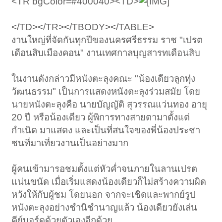
<TR bgColor=#400040><TD>
</TD></TR></TBODY></TABLE>
งานใหญ่ที่จัดกันทุกปีของนครศรีธรรม ราช "เปรต
เดือนสิบเมืองคอน" งานเทศกาลบุญสารทเดือนสิบ
ในงานดังกล่าวมีหนังตะลุงคณะ "น้องเดียวลูกทุ่ง
วัฒนธรรม" เป็นการแสดงหนังตะลุงร่วมสมัย โดย
นายหนังตะลุงคือ นายบัญญัติ สุวรรณแว่นทอง อายุ
20 ปี หรือน้องเดียว ผู้พิการทางสายตามาตั้งแต่
กำเนิด มาแสดง และเป็นที่สนใจของพี่น้องประชา
ชนที่มาเที่ยวงานเป็นอย่างมาก
ผู้คนเข้ามารอชมตั้งแต่หัวค่ำจนภายในลานเปรต
แน่นขนัด เมื่อเริ่มแสดงน้องเดียวก็ไม่สร้างความผิด
หวังให้กับผู้ชม โดยนอก จากจะเชิดและพากย์รูป
หนังตะลุงอย่างชำนิชำนาญแล้ว น้องเดียวยังเล่น
คีย์บอร์ดด้วยตัวเองอีกด้วย