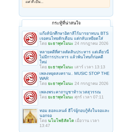
แต่ ที่ เป็น…
กระทู้ที่น่าสนใจ
แก๊งส์นักศึกษาอิตาลีไร้มารยาทบน BTS
เจอคนไทยตักเตือน แต่กลับเหยียดใส่
โดย
ยะธาพุทโมนะ
24 กรกฎาคม 2026
หลายคดีที่ศาลตัดสินประหาร แต่เดี๋ยวนี้
ไม่มีการประหาร แล้วพ้นโทษก็ก่อคดี
ใหม่
โดย
ยะธาพุทโมนะ
เสาร์ เวลา 13:13
เพลงหยุดสงคราม.. MUSIC STOP THE
WAR
โดย
ยะธาพุทโมนะ
24 กรกฎาคม 2026
เพลงพระคาถาบูชาท้าวเวสสุวรรณ
โดย
ยะธาพุทโมนะ
ศุกร์ เวลา 07:11
ทอม ฮอลแลนด์ ฮีโร่ผู้กอบกู้ทั้งในจอและ
นอกจอ
โดย
นโมโพธิสัตโต
เมื่อวาน เวลา
13:47