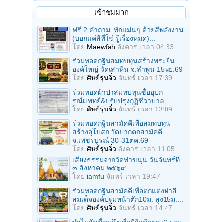
เข้าชมมาก
ฟรี 2 คำถาม! ทักแม่นๆ ด้วยสีพลังงาน
(บอกแค่สีที่ใช่ รู้เรื่องหมด)...
โดย
Maewfah
อังคาร เวลา 04:33
ร่วมทอดกฐินสมทบทุนสร้างพระยืน
องค์ใหญ่ วัดเสาหิน จ.ลําพูน 15พย.69
โดย
ศิษย์รุ่นจิ๋ว
จันทร์ เวลา 17:39
ร่วมทอดผ้าป่าสมทบทุนซื้ออุปก
รณ์เเพทย์&ปรับปรุงกุฏิชีวาบาล...
โดย
ศิษย์รุ่นจิ๋ว
จันทร์ เวลา 13:09
ร่วมทอดกฐินสามัคคีเพื่อสมทบทุน
สร้างอุโบสถ วัดปากตกสามัคคี
จ.เพชรบูรณ์ 30-31ตค.69
โดย
ศิษย์รุ่นจิ๋ว
อังคาร เวลา 11:05
เสียงธรรมจากวัดท่าขนุน วันจันทร์ที่
๓ สิงหาคม ๒๕๖๙
โดย
iamfu
จันทร์ เวลา 19:47
ร่วมทอดกฐินสามัคคีเพื่อตกแต่งทำสี
สมเด็จองค์ปฐมหน้าตัก10ม. สูง15ม....
โดย
ศิษย์รุ่นจิ๋ว
จันทร์ เวลา 14:47
ทำไมวันนี้คนถึงเชื่อรีวิวน้อยลง? รวม