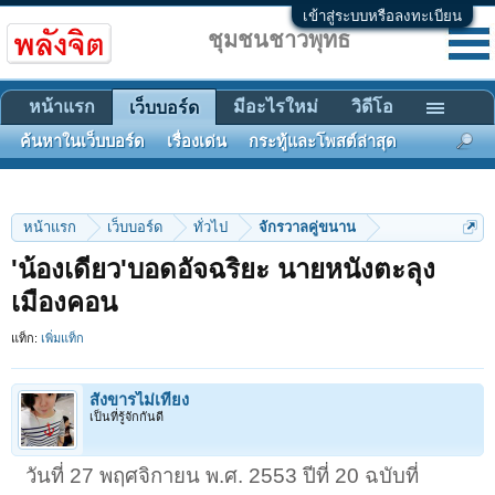
เข้าสู่ระบบหรือลงทะเบียน
ชุมชนชาวพุทธ
หน้าแรก
มีอะไรใหม่
วิดีโอ
เว็บบอร์ด
ค้นหาในเว็บบอร์ด
เรื่องเด่น
กระทู้และโพสต์ล่าสุด
หน้าแรก
เว็บบอร์ด
ทั่วไป
จักรวาลคู่ขนาน
'น้องเดียว'บอดอัจฉริยะ นายหนังตะลุง
เมืองคอน
แท็ก:
เพิ่มแท็ก
สังขารไม่เที่ยง
เป็นที่รู้จักกันดี
วันที่ 27 พฤศจิกายน พ.ศ. 2553 ปีที่ 20 ฉบับที่