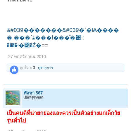
&#039��ͧ�����&#039�ʹ�Ѩ����
� ���˹ѧ���ا���ͧ�͹ :
����ʴ�͹�Ź�
==
27 พฤศจิกายน 2010
ถูกใจ x
3
ดูรายการ
ทัสชา 567
เป็นที่รู้จักกันดี
เป็นคนดีที่น่ายกย่องและควรเป็นตัวอย่างแก่เด็กวัย
รุ่น
ทั่วไป