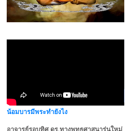
น้อมบารมีพระทำยังไง
อาจารย์รอบทิศ ดร.ทางพุทธศาสนารุ่นใหม่