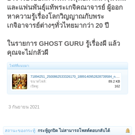
และแฟนพันธุ์แท้พระเกจิคณาจารย์ ผู้ออก
หาความรู้เรื่องโลกวิญญาณกับพระ
เกจิอาจารย์ต่างๆทั่วไทยมากว่า 20 ปี
ในรายการ GHOST GURU รู้เรื่องผี แล้ว
คุณจะไม่กลัวผี
ไฟล์ที่แนบมา:
71894251_2500862533326170_1889140952828739584_n.jpg
ขนาดไฟล์:
89.2 KB
เปิดดู:
162
3 กันยายน 2021
สถานะของกระทู้:
กระทู้ถูกปิด ไม่สามารถโพสต์ตอบกลับได้