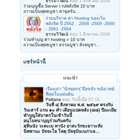
ธรรมวิวัฒน์
ตอบ
1 สิงหาคม 2026
ร่วมบุญซื้อ Server เวปพลังจิต 10 บาท
ถวายเป็นพุทธบูชา สาธุครับ…
ร่วมบริจาค ค่า Hosting ของเว็บ
พลังจิต ปี 2552 ...2558 -2559 -2560
- 2561 -2564
ธรรมวิวัฒน์
ตอบ
1 สิงหาคม 2026
ร่วมทำบุญ ค่า hosting = 10 บาท
ถวายเป็นพุทธบูชา ธรรมบูชา สังฆบูชา…
แชร์หน้านี้
แนะนำ
เรื่องเล่า "นักขุดกรุ"มือขลัง ขมังเวทย์
ที่สุดในแผ่นดิน
Pattana
ตอบ
วันนี้เมื่อ 07:15
วันที่ ๘ สิงหาคม พ.ศ. ๒๕๖๙ ตรงกับ
วันเสาร์ แรม ๑๐ ค่ำ เดือนแปดหลัง (๘๘) ปีมะเมีย
ทำบุญใส่บาตรในเช้าวันนี้
อนุโมทนาบุญร่วมกันครับ
สุทินนัง วะตะเม ทานัง อาสะวักขะยาวะหัง
นิพพานะ ปัจจะโย โหตุ ปัจจุบันเนกาเล…