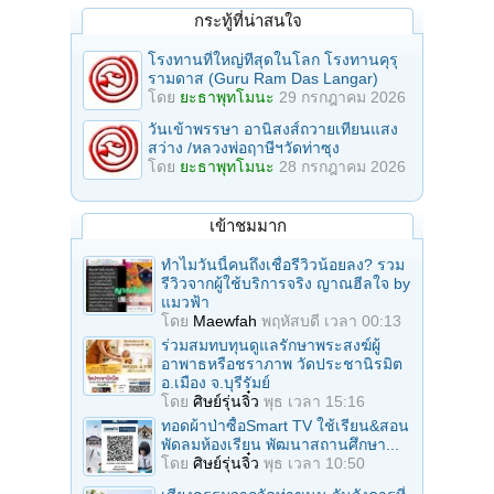
กระทู้ที่น่าสนใจ
โรงทานที่ใหญ่ทีสุดในโลก โรงทานคุรุ
รามดาส (Guru Ram Das Langar)
โดย
ยะธาพุทโมนะ
29 กรกฎาคม 2026
วันเข้าพรรษา อานิสงส์ถวายเทียนแสง
สว่าง /หลวงพ่อฤาษีฯวัดท่าซุง
โดย
ยะธาพุทโมนะ
28 กรกฎาคม 2026
เข้าชมมาก
ทำไมวันนี้คนถึงเชื่อรีวิวน้อยลง? รวม
รีวิวจากผู้ใช้บริการจริง ญาณฮีลใจ by
แมวฟ้า
โดย
Maewfah
พฤหัสบดี เวลา 00:13
ร่วมสมทบทุนดูแลรักษาพระสงฆ์ผู้
อาพาธหรือชราภาพ วัดประชานิรมิต
อ.เมือง จ.บุรีรัมย์
โดย
ศิษย์รุ่นจิ๋ว
พุธ เวลา 15:16
ทอดผ้าป่าซื้อSmart TV ใช้เรียน&สอน
พัดลมห้องเรียน พัฒนาสถานศึกษา...
โดย
ศิษย์รุ่นจิ๋ว
พุธ เวลา 10:50