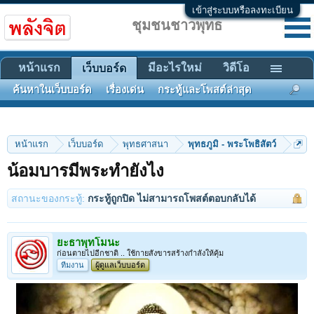
เข้าสู่ระบบหรือลงทะเบียน
ชุมชนชาวพุทธ
หน้าแรก
มีอะไรใหม่
วิดีโอ
เว็บบอร์ด
ค้นหาในเว็บบอร์ด
เรื่องเด่น
กระทู้และโพสต์ล่าสุด
หน้าแรก
เว็บบอร์ด
พุทธศาสนา
พุทธภูมิ - พระโพธิสัตว์
น้อมบารมีพระทำยังไง
สถานะของกระทู้:
กระทู้ถูกปิด ไม่สามารถโพสต์ตอบกลับได้
ยะธาพุทโมนะ
ก่อนตายไปอีกชาติ .. ใช้กายสังขารสร้างกำลังให้คุ้ม
ทีมงาน
ผู้ดูแลเว็บบอร์ด