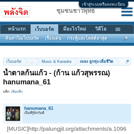
เข้าสู่ระบบหรือลงทะเบียน
ชุมชนชาวพุทธ
หน้าแรก
มีอะไรใหม่
วิดีโอ
เว็บบอร์ด
ค้นหาในเว็บบอร์ด
เรื่องเด่น
กระทู้และโพสต์ล่าสุด
เว็บบอร์ด
...
Music & Karaoke
เพลง ลูกทุ่ง-เพื่อชีวิต
น้ำตาลก้นแก้ว - (ก้าน แก้วสุพรรณ)
hanumana_61
แท็ก:
เพิ่มแท็ก
hanumana_61
เป็นที่รู้จักกันดี
[MUSIC]http://palungjit.org/attachments/a.1096