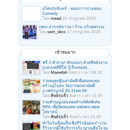
อโศกบังจันทร์ - ทองกวาวร่วงหล่น
Comedy
โดย
mead
25 กรกฎาคม 2026
เพลง สวรรค์ชาวนา ก้าน แก้วสุพรรณ
โดย
sam_sbcc
27 กรกฎาคม 2026
เข้าชมมาก
ฟรี 2 คำถาม! ทักแม่นๆ ด้วยสีพลังงาน
(บอกแค่สีที่ใช่ รู้เรื่องหมด)...
โดย
Maewfah
อังคาร เวลา 04:33
ร่วมทอดกฐินสามัคคีเพื่อสมทบทุน
สร้างอุโบสถ วัดปากตกสามัคคี
จ.เพชรบูรณ์ 30-31ตค.69
โดย
ศิษย์รุ่นจิ๋ว
อังคาร เวลา 11:05
ร่วมทําบุญแผ่นทองคำแท้คัดพิเศษ
99% เพื่อปิดทองหลวงพ่อพระพุทธ
ไสยาสน์...
โดย
ศิษย์รุ่นจิ๋ว
จันทร์ เวลา 21:49
ทำไมวันนี้คนถึงเชื่อรีวิวน้อยลง? รวม
รีวิวจากผู้ใช้บริการจริง ญาณฮีลใจ by