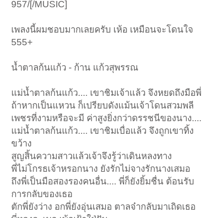
957/[/MUSIC]
เพลงนี้ผมชอบมากเลยครับ เห้อ เหมือนจะโดนใจ
555+
น้ำตาลก้นแก้ว - ก้าน แก้วสุพรรณ
แม่น้ำตาลก้นแก้ว.... เขาชิมเจ้าแล้ว จึงหยดถึงมือพี่
ถ้าหากเป็นแหวน ก็เปรียบดังแม้นเจ้าโดนสวมพลี
เพชรที่งามหรือจะมี ค่าสูงยิ่งกว่าดรรชนีของนาง....
แม่น้ำตาลก้นแก้ว.... เขาชิมเบื่อแล้ว จึงถูกเขาทิ้ง
ขว้าง
สูญสิ้นความสาวแล้วเจ้าจึงรู้ว่าเดินหลงทาง
พี่ไม่โกรธเจ้าหรอกนาง ยังรักไม่จางรักนางเสมอ
ถึงพี่เป็นมือสองรองคนอื่น.... พี่ก็ยังยิ้มชื่น ต้อนรับ
การกลับของเธอ
ตักพี่ยังว่าง อกพี่ยังอุ่นเสมอ ตาลจ๋ากลับมาเถิดเธอ