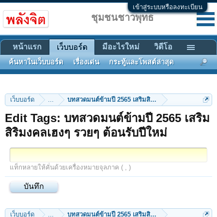
เข้าสู่ระบบหรือลงทะเบียน
ชุมชนชาวพุทธ
หน้าแรก
มีอะไรใหม่
วิดีโอ
เว็บบอร์ด
ค้นหาในเว็บบอร์ด
เรื่องเด่น
กระทู้และโพสต์ล่าสุด
เว็บบอร์ด
...
บทสวดมนต์ข้ามปี 2565 เสริมสิริมงคลเฮงๆ รวยๆ ต้อนรับ
Edit Tags: บทสวดมนต์ข้ามปี 2565 เสริม
สิริมงคลเฮงๆ รวยๆ ต้อนรับปีใหม่
แท็กหลายให้คั่นด้วยเครื่องหมายจุลภาค ( , )
เว็บบอร์ด
...
บทสวดมนต์ข้ามปี 2565 เสริมสิริมงคลเฮงๆ รวยๆ ต้อนรับ