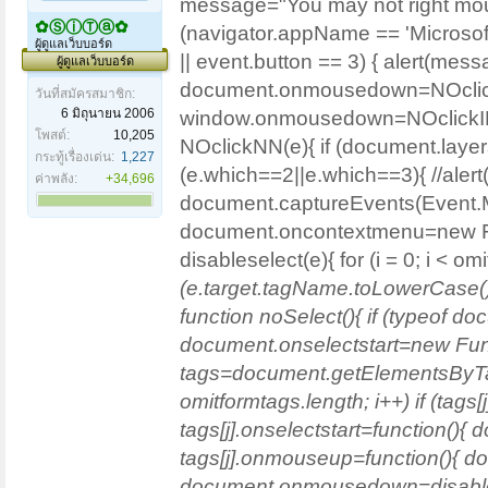
message="You may not right mouse 
✿ⓈⓘⓉⓐ✿
(navigator.appName == 'Microsoft I
ผู้ดูแลเว็บบอร์ด
|| event.button == 3) { alert(messag
ผู้ดูแลเว็บบอร์ด
document.onmousedown=NOclic
วันที่สมัครสมาชิก:
6 มิถุนายน 2006
window.onmousedown=NOclickIE;
โพสต์:
10,205
NOclickNN(e){ if (document.laye
กระทู้เรื่องเด่น:
1,227
(e.which==2||e.which==3){ //alert(
ค่าพลัง:
+34,696
document.captureEvents(Even
document.oncontextmenu=new Funct
disableselect(e){ for (i = 0; i < o
(e.target.tagName.toLowerCase())) 
function noSelect(){ if (typeof d
document.onselectstart=new Func
tags=document.getElementsByTagName
omitformtags.length; i++) if (ta
tags[j].onselectstart=function(){ 
tags[j].onmouseup=function(){ docu
document.onmousedown=disable