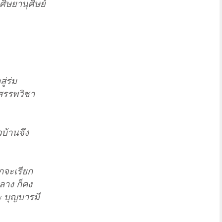
ิษยานุศิษย์
ู่ร่ม
าสรรพวิชา
บ้านจึง
ักจะเรียก
ลาง ก็คง
ละ บุญบารมี