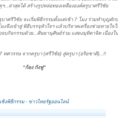
..ล่าสุดได้ สร้างรูปหล่อทองเหลืององค์ครูบาศรีวิชัย
บาศรีวิชัย จะเริ่มพิธีกรรมตั้งแต่เช้า 7 โมง ร่วมทำบุญตั
งจึงเข้าสู่ พิธีบรรจุหัวใจฯ แล้วบริจาคเครื่องช่วยหายใจใ
กิจกรรมด้วย...ศิษยานุศิษย์ร่วม แสดงมุทิตาจิต เนื่องใน
 ทศวรรษ จากครูบา (ศรีวิชัย) สู่ครูบา (อริยชาติ)...!!
"ก้อง กังฟู"
เชิงพิธีกรรม - ข่าวไทยรัฐออนไลน์