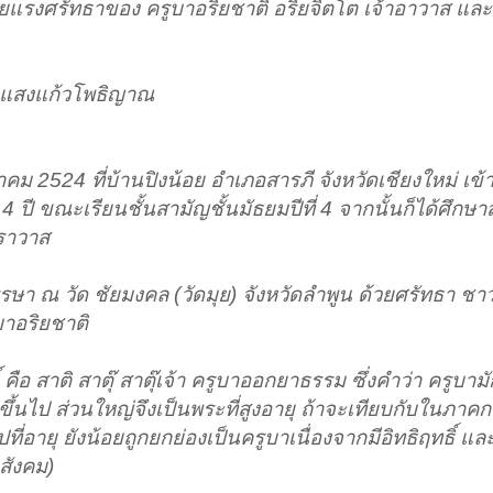
โดยแรงศรัทธาของ ครูบาอริยชาติ อริยจิตโต เจ้าอาวาส และศ
ตุแสงแก้วโพธิญาณ
กราคม 2524 ที่บ้านปิงน้อย อำเภอสารภี จังหวัดเชียงใหม่ เข้าส
 ปี ขณะเรียนชั้นสามัญชั้นมัธยมปีที่ 4 จากนั้นก็ได้ศึกษ
ฆราวาส
า ณ วัด ชัยมงคล (วัดมุย) จังหวัดลำพูน ด้วยศรัทธา ชาว
บาอริยชาติ
คือ สาติ สาตุ๊ สาตุ๊เจ้า ครูบาออกยาธรรม ซึ่งคำว่า ครูบาม
ึ้นไป ส่วนใหญ่จึงเป็นพระที่สูงอายุ ถ้าจะเทียบกับในภาคก
ปที่อายุ ยังน้อยถูกยกย่องเป็นครูบาเนื่องจากมีอิทธิฤทธิ์ แ
สังคม)