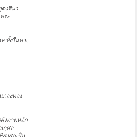
ุดงสีมา
จพระ
ล ทั้งในทาง
พันกองทอง
นผังตามหลัก
ณกุศล
สูงสุดเป็น