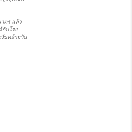
กบาตร แล้ว
ห้กับโรง
วันคล้ายวัน