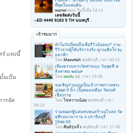
เรื่องเล่า "นักขุดกรุ"มือขลัง ขมังเวทย์
ที่สุดในแผ่นดิน
wanwi
ตอบ
วันนี้เมื่อ 14:11
เลขจัดส่งวันนี้
--ED 4449 9183 5 TH นนทบุรี
…
เข้าชมมาก
ทำไมวันนี้คนถึงเชื่อรีวิวน้อยลง? รวม
รีวิวจากผู้ใช้บริการจริง ญาณฮีลใจ by
์ แห่งนี้
แมวฟ้า
โดย
Maewfah
พฤหัสบดี เวลา 00:13
เสียงธรรมจากวัดท่าขนุน วันพุธที่ ๕
สิงหาคม ๒๕๖๙
โดย
iamfu
พุธ เวลา 19:48
นั้นเป็น
ขอเชิญร่วมบุญเป็นเจ้าภาพถวายพระ
อุปคุต 9 นิ้ว เนื้อทองเหลือง วัดปงค์
เชียงราย
การจัด
โดย
ไข่หวานน้อย
พฤหัสบดี เวลา
08:23
ร่วมทอดกฐินสมทบทุนสร้างอุโบสถ วัด
สุพีรอนวนาราม จ.ปราจีนบุรี
15พย.69
โดย
ศิษย์รุ่นจิ๋ว
พฤหัสบดี เวลา 17:45