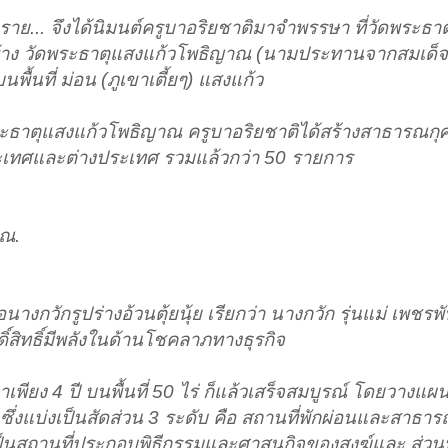
าย... จึงได้นิมนต์ครูบาอริยชาติมาจำพรรษา ที่วัดพระธาต
สร้าง วัดพระธาตุแสงแก้วโพธิญาณ (นามประทานจากสมเด็
ื้นที่ ม่อน (ภูเขาเตี้ยๆ) แสงแก้ว
ระธาตุแสงแก้วโพธิญาณ ครูบาอริยชาติได้สร้างสาธารณกุศ
เทศและต่างประเทศ รวมแล้วกว่า 50 รายการ
าณ.
างกวักรูปร่างอ้วนตุ้ยนุ้ย เรียกว่า นางกวัก รุ่นแม่ เพชร
กดิ์สิทธิ์มีพลังในด้านโชคลาภทางธุรกิจ
พียง 4 ปี บนพื้นที่ 50 ไร่ ก็แล้วเสร็จสมบูรณ์ โดยวางแผ
งแบ่งเป็นสัดส่วน 3 ระดับ คือ สถานที่พักผ่อนและสาธาร
ป็นสถานที่ประกอบพิธีกรรมและศาสนกิจของสงฆ์และ ส่วนที่