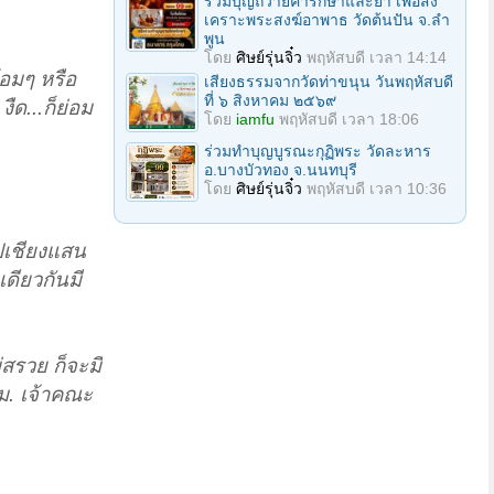
ร่วมบุญถวายค่ารักษาและยา เพื่อสง
เคราะพระสงฆ์อาพาธ วัดต้นปัน จ.ลํา
พูน
โดย
ศิษย์รุ่นจิ๋ว
พฤหัสบดี เวลา 14:14
้อมๆ หรือ
เสียงธรรมจากวัดท่าขนุน วันพฤหัสบดี
ที่ ๖ สิงหาคม ๒๕๖๙
ืด...ก็ย่อม
โดย
iamfu
พฤหัสบดี เวลา 18:06
ร่วมทําบุญบูรณะกุฏิพระ วัดละหาร
อ.บางบัวทอง จ.นนทบุรี
โดย
ศิษย์รุ่นจิ๋ว
พฤหัสบดี เวลา 10:36
ูปเชียงแสน
เดียวกันมี
สรวย ก็จะมี
ม. เจ้าคณะ