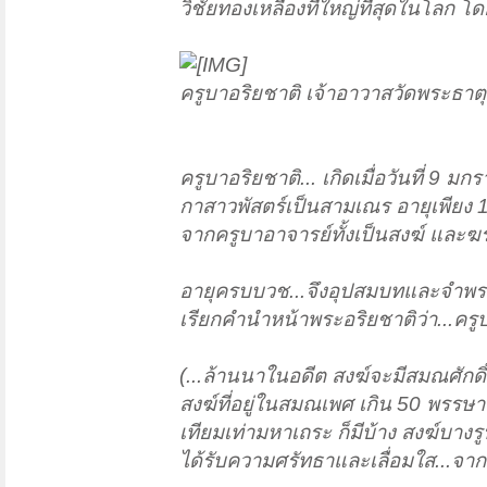
วิชัยทองเหลืองที่ใหญ่ที่สุดในโลก 
ครูบาอริยชาติ เจ้าอาวาสวัดพระธา
ครูบาอริยชาติ... เกิดเมื่อวันที่ 9 ม
กาสาวพัสตร์เป็นสามเณร อายุเพียง 14
จากครูบาอาจารย์ทั้งเป็นสงฆ์ และ
อายุครบบวช...จึงอุปสมบทและจำพรรษ
เรียกคำนำหน้าพระอริยชาติว่า...ครู
(...ล้านนาในอดีต สงฆ์จะมีสมณศักดิ์ 
สงฆ์ที่อยู่ในสมณเพศ เกิน 50 พรรษาข
เทียมเท่ามหาเถระ ก็มีบ้าง สงฆ์บางรู
ได้รับความศรัทธาและเลื่อมใส...จาก