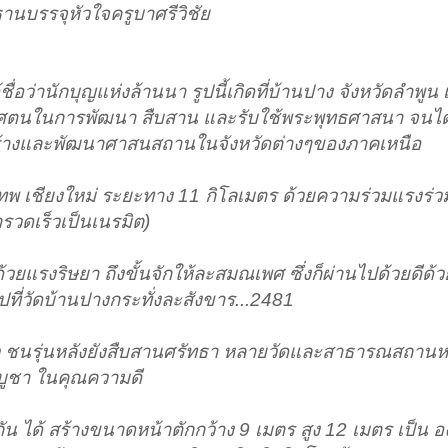
นบรรจุหัวใจครูบาศรีวิชัย
ด้ชื่อว่านักบุญแห่งล้านนา รูปนี้เกิดที่บ้านปาง จังหวัดลำพูน 
ทิศตนในการพัฒนา สืบสาน และรับใช้พระพุทธศาสนา จนได
้างและพัฒนาศาสนสถานในจังหวัดต่างๆของภาคเหนือ
ทพ เชียงใหม่ ระยะทาง 11 กิโลเมตร ด้วยความร่วมแรงร่ว
่ารวดเร็วเป็นเนรมิต)
 ด้วยแรงริษยา ถึงขั้นจักให้ละสมณเพศ ซึ่งก็ผ่านไปด้วยดีด้
ปที่วัดบ้านปางกระทั่งละสังขาร...2481
้ว ชนรุ่นหลังยังสืบสานศรัทธา หลายวัดและสาธารณสถานห
ารบูชา ในคุณความดี
น ได้ สร้างขนาดหน้าตักกว้าง 9 เมตร สูง 12 เมตร เป็น อง