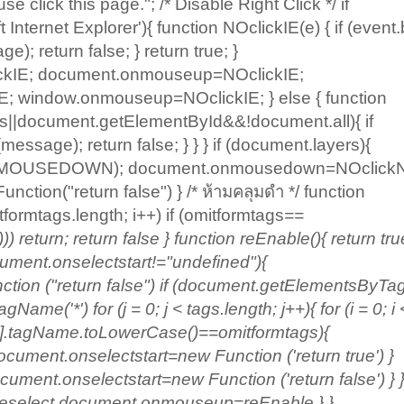
click this page."; /* Disable Right Click */ if
nternet Explorer'){ function NOclickIE(e) { if (event
e); return false; } return true; }
kIE; document.onmouseup=NOclickIE;
 window.onmouseup=NOclickIE; } else { function
rs||document.getElementById&&!document.all){ if
message); return false; } } } if (document.layers){
t.MOUSEDOWN); document.onmousedown=NOclickN
ion("return false") } /* ห้ามคลุมดำ */ function
mitformtags.length; i++) if (omitformtags
==
return; return false } function reEnable(){ return true
ocument.onselectstart!="undefined"){
tion ("return false") if (document.getElementsByT
('*') for (j = 0; j < tags.length; j++){ for (i = 0; i 
gs[j].tagName.toLowerCase()==omitformtags
){
document.onselectstart=new Function ('return true') }
ment.onselectstart=new Function ('return false') } } }
select document.onmouseup=reEnable } }