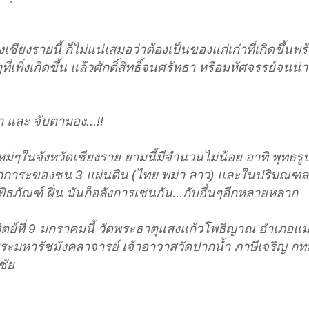
ชียงรายนี้ ก็ไม่แน่เสมอว่าต้องเป็นของแก่เก่าที่เกิดขึ้นพร
เพิ่งเกิดขึ้น แล้วศักดิ์สิทธิ์จนศรัทธา หรือมหัศจรรย์จนน่า ง
า และ จับตามอง...!!
ใหม่ๆในจังหวัดเชียงราย ยามนี้มีจำนวนไม่น้อย อาทิ พุทธร
นที่สักการะของชน 3 แผ่นดิน (ไทย พม่า ลาว) และในปริมณฑล
พิธภัณฑ์ ฝิ่น มันก็อลังการเช่นกัน...กับอื่นๆอีกหลายหลาก
ตย์ที่ 9 มกราคมนี้ วัดพระธาตุแสงแก้วโพธิญาณ อำเภอแม่
ระมหารัชมังคลาจารย์ เจ้าอาวาสวัดปากน้ำ ภาษีเจริญ กท
ชัย