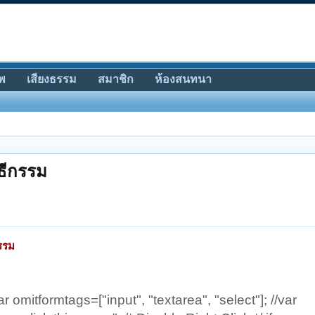
พ
เสียงธรรม
สมาชิก
ห้องสนทนา
ิธีกรรม
กรรม
omitformtags=["input", "textarea", "select"]; //var