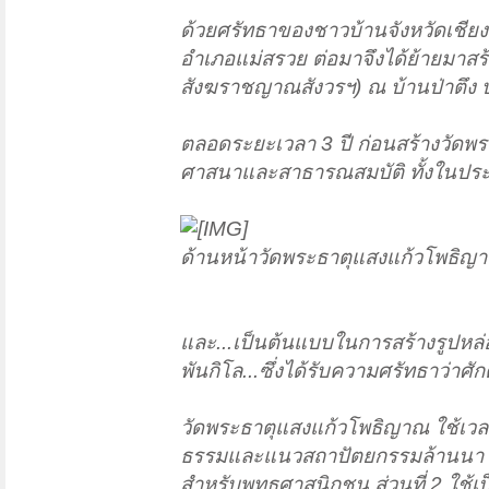
ด้วยศรัทธาของชาวบ้านจังหวัดเชียงร
อำเภอแม่สรวย ต่อมาจึงได้ย้ายมา
สังฆราชญาณสังวรฯ) ณ บ้านป่าตึง บนพ
ตลอดระยะเวลา 3 ปี ก่อนสร้างวัดพ
ศาสนาและสาธารณสมบัติ ทั้งในประ
ด้านหน้าวัดพระธาตุแสงแก้วโพธิญ
และ...เป็นต้นแบบในการสร้างรูปหล่อน
พันกิโล...ซึ่งได้รับความศรัทธาว่าศั
วัดพระธาตุแสงแก้วโพธิญาณ ใช้เวลาเ
ธรรมและแนวสถาปัตยกรรมล้านนา ซึ่
สำหรับพุทธศาสนิกชน ส่วนที่ 2 ใช้เ