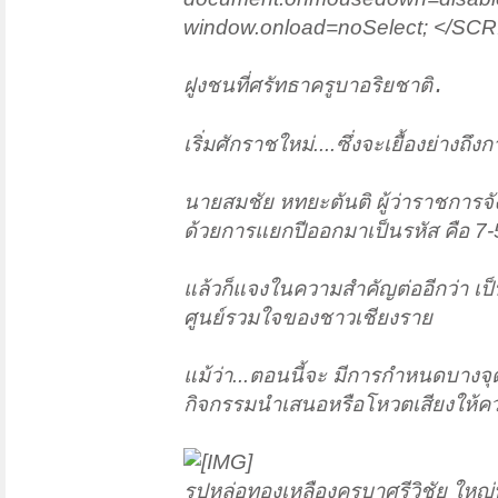
window.onload=noSelect; </SC
ฝูงชนที่ศรัทธาครูบาอริยชาติ.
เริ่มศักราชใหม่....ซึ่งจะเยื้องย่างถ
นายสมชัย หทยะตันติ ผู้ว่าราชการจัง
ด้วยการแยกปีออกมาเป็นรหัส คือ 7-
แล้วก็แจงในความสำคัญต่ออีกว่า เป็น...
ศูนย์รวมใจของชาวเชียงราย
แม้ว่า...ตอนนี้จะ มีการกำหนดบางจุ
กิจกรรมนำเสนอหรือโหวตเสียงให้ความ
รูปหล่อทองเหลืองครูบาศรีวิชัย ใหญ่