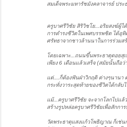
สมเด็จพระมหารัชมังคลาจารย์ ประธา
ครูบาศรีวิชัย สิริวิชโย...อริยสงฆ์ผู้ไ
การดำรงชีวิตในเพศบรรพชิต ได้อุ
ศรัทธาจากชาวล้านนาในการร่วมสร
โดยเฉพาะ...ถนนขึ้นพระธาตุดอยสุเ
เพียง 6 เดือนแล้วเสร็จ (สมัยนั้นถือว
แต่....ก็ต้องฟันฝ่าวิกฤติ ต่างๆนานา
กระทั่งวาระสุดท้ายของชีวิตได้กลับไ
แม้...ครูบาศรีวิชัย จะจากโลกไปแล
สร้างรูปหล่อครูบาศรีวิชัยเพื่อสักก
วัดพระธาตุแสงแก้วโพธิญาณ ก็เช่นกั