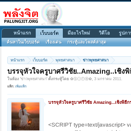
หน้าแรก
มีอะไรใหม่
วิดีโอ
รูปภา
เว็บบอร์ด
ค้นหาในเว็บบอร์ด
เรื่องเด่น
กระทู้และโพสต์ล่าสุด
หน้าแรก
เว็บบอร์ด
พุทธศาสนา
ข่าวพุทธศาสนา
บรรจุหัวใจครูบาศรีวิชัย..Amazing..เชิงพ
ในห้อง '
ข่าวพุทธศาสนา
' ตั้งกระทู้โดย
✿ⓈⓘⓉⓐ✿
,
3 มกราคม 2011
.
แท็ก:
เพิ่มแท็ก
บรรจุหัวใจครูบาศรีวิชัย Amazing...เชิงพิธี
<SCRIPT type=text/javascript> var 