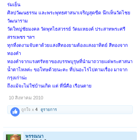
ร่มเย็น
ศิลปวัฒนธรรม และพระพุทธศาสนาเจริญสุดขีด นึกเห็นวัดไชย
วัฒนาราม
วัดใหญ่ชัยมงคล วัดพุทไธสวรรย์ วัดมเหยงค์ ประสาทพระศรี
สรรเพชร ฯลฯ
ทุกที่งดงามจับตาด้วยแสงสีทองยามต้องแสงอาทิตย์ สีทองจาก
ทองคำ
ทองคำจากแรงศรัทธาของบรรพบุรุษที่นำมาถวายแด่พระศาสนา
น้ำตาไหลค่ะ ขอโทษด้วยนะคะ ที่บ่นอะไรไปตามเรื่อง มาจาก
กรุงเก่าน่ะ
ถึงแม้จะไม่ใช่บ้านเกิด แต่ ที่นี่คือ เรือนตาย
10 สิงหาคม 2010
ถูกใจ x
4
ดูรายการ
พรรณนา