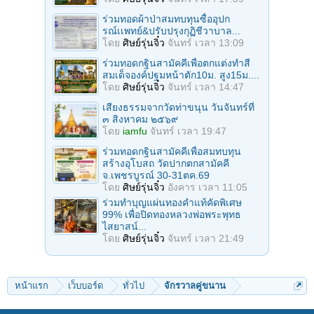
ร่วมทอดผ้าป่าสมทบทุนซื้ออุปก
รณ์เเพทย์&ปรับปรุงกุฏิชีวาบาล...
โดย
ศิษย์รุ่นจิ๋ว
จันทร์ เวลา 13:09
ร่วมทอดกฐินสามัคคีเพื่อตกแต่งทำสี
สมเด็จองค์ปฐมหน้าตัก10ม. สูง15ม....
โดย
ศิษย์รุ่นจิ๋ว
จันทร์ เวลา 14:47
เสียงธรรมจากวัดท่าขนุน วันจันทร์ที่
๓ สิงหาคม ๒๕๖๙
โดย
iamfu
จันทร์ เวลา 19:47
ร่วมทอดกฐินสามัคคีเพื่อสมทบทุน
สร้างอุโบสถ วัดปากตกสามัคคี
จ.เพชรบูรณ์ 30-31ตค.69
โดย
ศิษย์รุ่นจิ๋ว
อังคาร เวลา 11:05
ร่วมทําบุญแผ่นทองคำแท้คัดพิเศษ
99% เพื่อปิดทองหลวงพ่อพระพุทธ
ไสยาสน์...
โดย
ศิษย์รุ่นจิ๋ว
จันทร์ เวลา 21:49
หน้าแรก
เว็บบอร์ด
ทั่วไป
จักรวาลคู่ขนาน