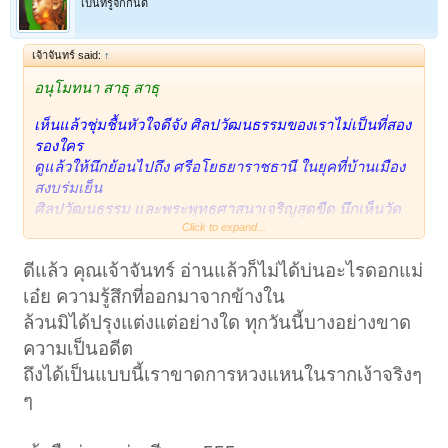
เป็นที่รู้จักกันดี
เจ้าจันทร์ said:
↑
อนุโมทนา สาธุ
สาธุ
เห็นแล้วชุ่มชื้นหัวใจดีจัง ศิลปวัฒนธรรมของเราไม่เป็นที่สอง
รองใคร
ดูแล้วให้นึกย้อนไปถึง ศรีอโยธยาราชธานี ในยุคที่บ้านเมือง
สงบร่มเย็น
ศิลปวัฒนธรรม และพระพุทธศาสนาเจริญสุดขีด นึกเห็นวัด
ไชยวัฒนาราม
Click to expand...
วัดใหญ่ชัยมงคล วัดพุทไธสวรรย์ วัดมเหยงค์ ประสาทพระศรี
ดีแล้ว คุณเจ้าจันทร์ อ่านแล้วก็ไม่ได้บ่นอะไรดอกแม่
สรรเพชร ฯลฯ
ทุกที่งดงามจับตาด้วยแสงสีทองยามต้องแสงอาทิตย์ สีทอง
เอ๋ย ความรู้สึกที่ออกมาจากข้างใน
จากทองคำ
ล้วนมิได้ปรุงแต่งแต่อย่างใด ทุกวันนี้บางอย่างขาด
ทองคำจากแรงศรัทธาของบรรพบุรุษที่นำมาถวายแด่พระ
ความเป็นอดีต
ศาสนา
ถึงได้เป็นแบบนี้เราขาดการหวงแหนในรากเง้าจริงๆ
น้ำตาไหลค่ะ ขอโทษด้วยนะคะ ที่บ่นอะไรไปตามเรื่อง มา
จากกรุงเก่าน่ะ
ๆ
ถึงแม้จะไม่ใช่บ้านเกิด แต่ ที่นี่คือ เรือนตาย