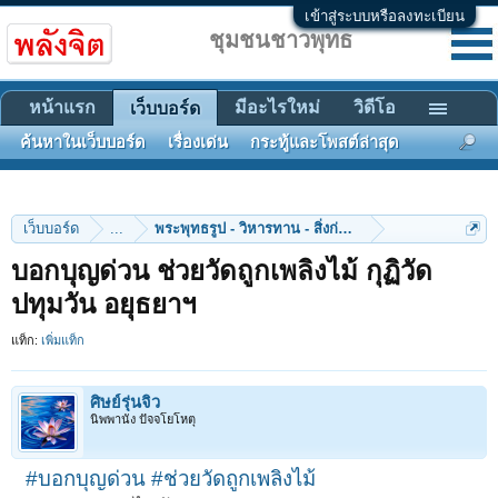
เข้าสู่ระบบหรือลงทะเบียน
ชุมชนชาวพุทธ
หน้าแรก
มีอะไรใหม่
วิดีโอ
เว็บบอร์ด
ค้นหาในเว็บบอร์ด
เรื่องเด่น
กระทู้และโพสต์ล่าสุด
เว็บบอร์ด
...
พระพุทธรูป - วิหารทาน - สิ่งก่อสร้าง
บอกบุญด่วน ช่วยวัดถูกเพลิงไม้ กุฏิวัด
ปทุมวัน อยุธยาฯ
แท็ก:
เพิ่มแท็ก
ศิษย์รุ่นจิ๋ว
นิพพานัง ปัจจโยโหตุ
#บอกบุญด่วน
#ช่วยวัดถูกเพลิงไม้