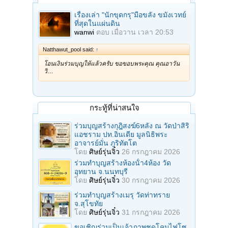
เรื่องเล่า "นักขุดกรุ"มือขลัง ขมังเวทย์
ที่สุดในแผ่นดิน
wanwi
ตอบ
เมื่อวาน เวลา 20:53
Natthawut_pool said:
↑
โอนเงินร่วมบุญให้แล้วครับ ขอขอบพระคุณ คุณอาวัน
วิ…
กระทู้ที่น่าสนใจ
ร่วมบุญสร้างกุฎิสงฆ์6หลัง ณ วัดป่าสิริ
แอชราม ปท.อินเดีย มูลนิธิพระ
อาจารย์มั่น ภูริทัตโต
โดย
ศิษย์รุ่นจิ๋ว
26 กรกฎาคม 2026
ร่วมทําบุญสร้างห้องนั้า4ห้อง วัด
อุทยาน จ.นนทบุรี
โดย
ศิษย์รุ่นจิ๋ว
30 กรกฎาคม 2026
ร่วมทําบุญสร้างเมรุ วัดท่าทราย
จ.สุโขทัย
โดย
ศิษย์รุ่นจิ๋ว
31 กรกฎาคม 2026
ขอเชิญร่วมเป็นเจ้าภาพชุดโคมไฟโซ