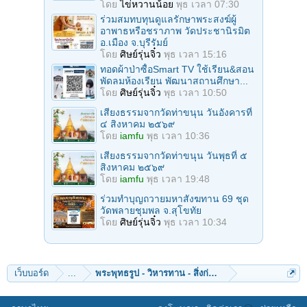
โดย
ไข่หวานน้อย
พุธ เวลา 07:30
ร่วมสมทบทุนดูแลรักษาพระสงฆ์ผู้
อาพาธหรือชราภาพ วัดประชานิรมิต
อ.เมือง จ.บุรีรัมย์
โดย
ศิษย์รุ่นจิ๋ว
พุธ เวลา 15:16
ทอดผ้าป่าซื้อSmart TV ใช้เรียน&สอน
พัดลมห้องเรียน พัฒนาสถานศึกษา...
โดย
ศิษย์รุ่นจิ๋ว
พุธ เวลา 10:50
เสียงธรรมจากวัดท่าขนุน วันอังคารที่
๔ สิงหาคม ๒๕๖๙
โดย
iamfu
พุธ เวลา 10:36
เสียงธรรมจากวัดท่าขนุน วันพุธที่ ๕
สิงหาคม ๒๕๖๙
โดย
iamfu
พุธ เวลา 19:48
ร่วมทําบุญถวายมหาสังฆทาน 69 ชุด
วัดพลายชุมพล จ.สุโขทัย
โดย
ศิษย์รุ่นจิ๋ว
พุธ เวลา 10:34
เว็บบอร์ด
...
พระพุทธรูป - วิหารทาน - สิ่งก่อสร้าง