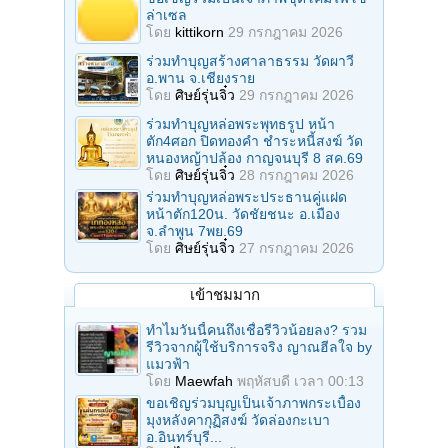
ล่าเซล
โดย
kittikorn
29 กรกฎาคม 2026
ร่วมทําบุญสร้างศาลาธรรม วัดผาวี
อ.พาน จ.เชียงราย
โดย
ศิษย์รุ่นจิ๋ว
29 กรกฎาคม 2026
ร่วมทําบุญหล่อพระพุทธรูป หน้า
ตัก4ศอก ปิดทองคํา ชําระหนี้สงฆ์ วัด
หนองหญ้าปล้อง กาญจนบุรี 8 สค.69
โดย
ศิษย์รุ่นจิ๋ว
28 กรกฎาคม 2026
ร่วมทําบุญหล่อพระประธานคู่แฝด
หน้าตัก120น. วัดชัยชนะ อ.เมือง
จ.ลำพูน 7พย.69
โดย
ศิษย์รุ่นจิ๋ว
27 กรกฎาคม 2026
เข้าชมมาก
ทำไมวันนี้คนถึงเชื่อรีวิวน้อยลง? รวม
รีวิวจากผู้ใช้บริการจริง ญาณฮีลใจ by
แมวฟ้า
โดย
Maewfah
พฤหัสบดี เวลา 00:13
ขอเชิญร่วมบุญเป็นเจ้าภาพกระเบื้อง
มุงหลังคากุฏิสงฆ์ วัดล่องกะเบา
อ.อินทร์บุรี...