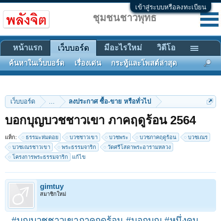
เข้าสู่ระบบหรือลงทะเบียน
ชุมชนชาวพุทธ
หน้าแรก
มีอะไรใหม่
วิดีโอ
เว็บบอร์ด
ค้นหาในเว็บบอร์ด
เรื่องเด่น
กระทู้และโพสต์ล่าสุด
เว็บบอร์ด
...
ลงประกาศ ซื้อ-ขาย หรือทั่วไป
บอกบุญบวชชาวเขา ภาคฤดูร้อน 2564
แท็ก:
ธรรมะห่มดอย
บวชชาวเขา
บวชพระ
บวชภาคฤดูร้อน
บวชเณร
บวชเณรชาวเขา
พระธรรมจาริก
วัดศรีโสดาพระอารามหลวง
โครงการพระธรรมจาริก
แก้ไข
gimtuy
สมาชิกใหม่
#บุญบวชชาวเขาภาคฤดูร้อน
#บอกบุญ
#หนึ่งคน