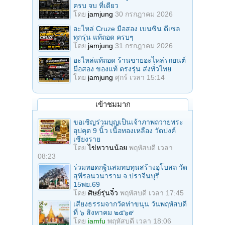
ครบ จบ ที่เดียว
โดย
jamjung
30 กรกฎาคม 2026
อะไหล่ Cruze มือสอง เบนซิน ดีเซล
ทุกรุ่น แท้ถอด ครบๆ
โดย
jamjung
31 กรกฎาคม 2026
อะไหล่แท้ถอด ร้านขายอะไหล่รถยนต์
มือสอง ของแท้ ตรงรุ่น ส่งทั่วไทย
โดย
jamjung
ศุกร์ เวลา 15:14
เข้าชมมาก
ขอเชิญร่วมบุญเป็นเจ้าภาพถวายพระ
อุปคุต 9 นิ้ว เนื้อทองเหลือง วัดปงค์
เชียงราย
โดย
ไข่หวานน้อย
พฤหัสบดี เวลา
08:23
ร่วมทอดกฐินสมทบทุนสร้างอุโบสถ วัด
สุพีรอนวนาราม จ.ปราจีนบุรี
15พย.69
โดย
ศิษย์รุ่นจิ๋ว
พฤหัสบดี เวลา 17:45
เสียงธรรมจากวัดท่าขนุน วันพฤหัสบดี
ที่ ๖ สิงหาคม ๒๕๖๙
โดย
iamfu
พฤหัสบดี เวลา 18:06