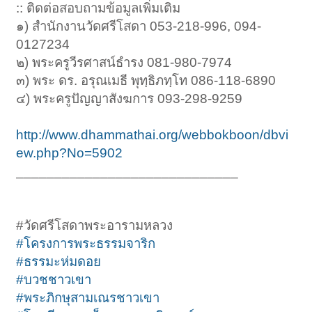
:: ติดต่อสอบถามข้อมูลเพิ่มเติม
๑) สำนักงานวัดศรีโสดา 053-218-996, 094-
0127234
๒) พระครูวีรศาสน์ธำรง 081-980-7974
๓) พระ ดร. อรุณเมธี พุทฺธิภทฺโท 086-118-6890
๔) พระครูปัญญาสังฆการ 093-298-9259
http://www.dhammathai.org/webbokboon/dbvi
ew.php?No=5902
_____________________________
#วัดศรีโสดาพระอารามหลวง
#โครงการพระธรรมจาริก
#ธรรมะห่มดอย
#บวชชาวเขา
#พระภิกษุสามเณรชาวเขา