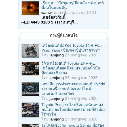
เรื่องเล่า "นักขุดกรุ"มือขลัง ขมังเวทย์
ที่สุดในแผ่นดิน
wanwi
ตอบ
เมื่อวาน เวลา 14:11
เลขจัดส่งวันนี้
--ED 4449 9183 5 TH นนทบุรี
…
กระทู้ที่น่าสนใจ
เครื่องยนต์มือสอง Toyota 1NR-FE ,
Vios, Yaris เซียงกง ญี่ปุ่นราคา???
โดย
jamjung
27 กรกฎาคม 2026
รีวิวเครื่องยนต์ Toyota 2NR-FE
เครื่องยนต์ยอดนิยม ประหยัดน้ำมัน
มือสอง เซียงกง
โดย
jamjung
27 กรกฎาคม 2026
เจาะลึกการทำงานของรถยนต์ Hybrid
ระบบเครื่องยนต์ มอเตอร์ไฟฟ้า
แบตเตอรี่ และเกียร์
โดย
jamjung
27 กรกฎาคม 2026
Toyota Prius รถไฮบริดยอดนิยมของ
คนไทย อะไหล่มือสองครบ จบที่สิงห์ออ
โต้พาร์ท
โดย
jamjung
27 กรกฎาคม 2026
อะไหล่เซียงกง Toyota Seinta มือสอง