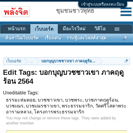
เข้าสู่ระบบหรือลงทะเบียน
ชุมชนชาวพุทธ
หน้าแรก
มีอะไรใหม่
วิดีโอ
เว็บบอร์ด
ค้นหาในเว็บบอร์ด
เรื่องเด่น
กระทู้และโพสต์ล่าสุด
เว็บบอร์ด
...
บอกบุญบวชชาวเขา ภาคฤดูร้อน 2564
Edit Tags: บอกบุญบวชชาวเขา ภาคฤดู
ร้อน 2564
Uneditable Tags:
ธรรมะห่มดอย, บวชชาวเขา, บวชพระ, บวชภาคฤดูร้อน,
บวชเณร, บวชเณรชาวเขา, พระธรรมจาริก, วัดศรีโสดาพระ
อารามหลวง, โครงการพระธรรมจาริก
You may not change or remove these tags. They were added by
another member.