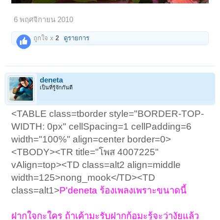
6 พฤศจิกายน 2010
ถูกใจ x
2
ดูรายการ
deneta
เป็นที่รู้จักกันดี
<TABLE class=tborder style="BORDER-TOP-
WIDTH: 0px" cellSpacing=1 cellPadding=6
width="100%" align=center border=0>
<TBODY><TR title="โพส 4007225"
vAlign=top><TD class=alt2 align=middle
width=125>nong_mook</TD><TD
class=alt1>
P'deneta ร้องเพลงเพราะขนาดนี้
ฝากใจกะใคร ถ้าเค้ามะรับฝากก้อมะรู้จะว่างัยแล้ว