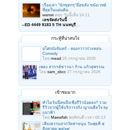
เรื่องเล่า "นักขุดกรุ"มือขลัง ขมังเวทย์
ที่สุดในแผ่นดิน
wanwi
ตอบ
วันนี้เมื่อ 14:11
เลขจัดส่งวันนี้
--ED 4449 9183 5 TH นนทบุรี
…
กระทู้ที่น่าสนใจ
อโศกบังจันทร์ - ทองกวาวร่วงหล่น
Comedy
โดย
mead
25 กรกฎาคม 2026
เพลง สวรรค์ชาวนา ก้าน แก้วสุพรรณ
โดย
sam_sbcc
27 กรกฎาคม 2026
เข้าชมมาก
ทำไมวันนี้คนถึงเชื่อรีวิวน้อยลง? รวม
รีวิวจากผู้ใช้บริการจริง ญาณฮีลใจ by
แมวฟ้า
โดย
Maewfah
พฤหัสบดี เวลา 00:13
เสียงธรรมจากวัดท่าขนุน วันพุธที่ ๕
สิงหาคม ๒๕๖๙