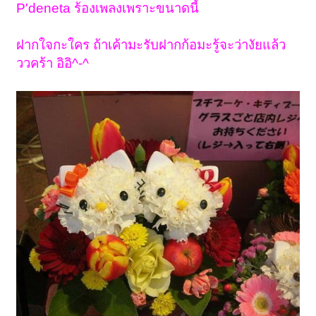
P'deneta ร้องเพลงเพราะขนาดนี้
ฝากใจกะใคร ถ้าเค้ามะรับฝากก้อมะรู้จะว่างัยแล้ว
ววคร้า อิอิ^-^
1
2
ถัดไป >