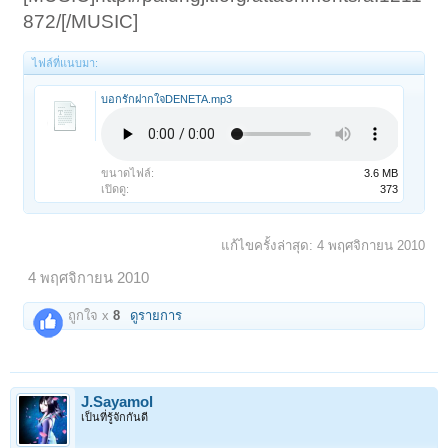
872/[/MUSIC]​
ไฟล์ที่แนบมา:
บอกรักฝากใจDENETA.mp3
ขนาดไฟล์:
3.6 MB
เปิดดู:
373
แก้ไขครั้งล่าสุด:
4 พฤศจิกายน 2010
4 พฤศจิกายน 2010
ถูกใจ x
8
ดูรายการ
J.Sayamol
เป็นที่รู้จักกันดี