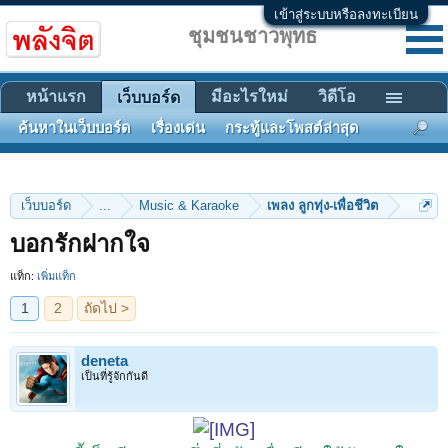
เข้าสู่ระบบหรือลงทะเบียน
ชุมชนชาวพุทธ
หน้าแรก
มีอะไรใหม่
วิดีโอ
เว็บบอร์ด
ค้นหาในเว็บบอร์ด
เรื่องเด่น
กระทู้และโพสต์ล่าสุด
เว็บบอร์ด
...
Music & Karaoke
เพลง ลูกทุ่ง-เพื่อชีวิต
1
2
ถัดไป >
บอกรักฝากใจ
แท็ก:
เพิ่มแท็ก
deneta
เป็นที่รู้จักกันดี