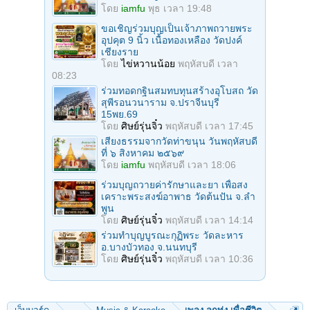
โดย
iamfu
พุธ เวลา 19:48
ขอเชิญร่วมบุญเป็นเจ้าภาพถวายพระ
อุปคุต 9 นิ้ว เนื้อทองเหลือง วัดปงค์
เชียงราย
โดย
ไข่หวานน้อย
พฤหัสบดี เวลา
08:23
ร่วมทอดกฐินสมทบทุนสร้างอุโบสถ วัด
สุพีรอนวนาราม จ.ปราจีนบุรี
15พย.69
โดย
ศิษย์รุ่นจิ๋ว
พฤหัสบดี เวลา 17:45
เสียงธรรมจากวัดท่าขนุน วันพฤหัสบดี
ที่ ๖ สิงหาคม ๒๕๖๙
โดย
iamfu
พฤหัสบดี เวลา 18:06
ร่วมบุญถวายค่ารักษาและยา เพื่อสง
เคราะพระสงฆ์อาพาธ วัดต้นปัน จ.ลํา
พูน
โดย
ศิษย์รุ่นจิ๋ว
พฤหัสบดี เวลา 14:14
ร่วมทําบุญบูรณะกุฏิพระ วัดละหาร
อ.บางบัวทอง จ.นนทบุรี
โดย
ศิษย์รุ่นจิ๋ว
พฤหัสบดี เวลา 10:36