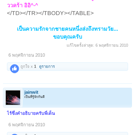
ววคร้า อิอิ^-^
</TD></TR></TBODY></TABLE>
เป็นความรักจากชายคนหนึ่งส่งถึงทรามวัย...
ขอบคุณครับ
แก้ไขครั้งล่าสุด:
6 พฤศจิกายน 2010
6 พฤศจิกายน 2010
ถูกใจ x
1
ดูรายการ
jainwit
เป็นที่รู้จักกันดี
ไร้ซึ่งคำอธิบายครับพี่เด็น
6 พฤศจิกายน 2010