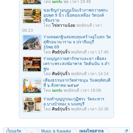
โดย
iamfu
พุธ เวลา 19:48
ขอเชิญร่วมบุญเป็นเจ้าภาพถวายพระ
อุปคุต 9 นิ้ว เนื้อทองเหลือง วัดปงค์
เชียงราย
โดย
ไข่หวานน้อย
พฤหัสบดี เวลา
08:23
ร่วมทอดกฐินสมทบทุนสร้างอุโบสถ วัด
สุพีรอนวนาราม จ.ปราจีนบุรี
15พย.69
โดย
ศิษย์รุ่นจิ๋ว
พฤหัสบดี เวลา 17:45
ร่วมบุญถวายค่ารักษาและยา เพื่อสง
เคราะพระสงฆ์อาพาธ วัดต้นปัน จ.ลํา
พูน
โดย
ศิษย์รุ่นจิ๋ว
พฤหัสบดี เวลา 14:14
เสียงธรรมจากวัดท่าขนุน วันพฤหัสบดี
ที่ ๖ สิงหาคม ๒๕๖๙
โดย
iamfu
พฤหัสบดี เวลา 18:06
ร่วมทําบุญบูรณะกุฏิพระ วัดละหาร
อ.บางบัวทอง จ.นนทบุรี
โดย
ศิษย์รุ่นจิ๋ว
พฤหัสบดี เวลา 10:36
เว็บบอร์ด
...
Music & Karaoke
เพลงไทยสากล