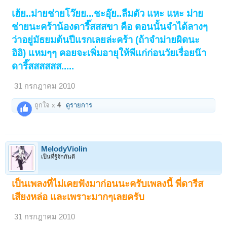
เฮ้ย..ม่ายช่ายโว๊ยย...ชะอุ๊ย..ลืมตัว แหะ แหะ ม่าย
ช่ายนะคร้าน้องดารี๊สสสขา คือ ตอนนั้นจำได้ลางๆ
ว่าอยู่มัธยมต้นปีแรกเลยล่ะคร้า (ถ้าจำม่ายผิดนะ
อิอิ) แหมๆๆ คอยจะเพิ่มอายุให้พีแก่ก่อนวัยเรื่อยน๊า
ดารี๊สสสสสส.....
31 กรกฎาคม 2010
ถูกใจ x
4
ดูรายการ
MelodyViolin
เป็นที่รู้จักกันดี
เป็นเพลงที่ไม่เคยฟังมาก่อนนะครับเพลงนี้ พี่ดารีส
เสียงหล่อ และเพราะมากๆเลยครับ
31 กรกฎาคม 2010