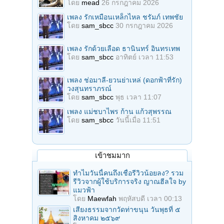
โดย
mead
26 กรกฎาคม 2026
เพลง รักเหมือนเหล็กไหล ชรัมภ์ เทพชัย
โดย
sam_sbcc
30 กรกฎาคม 2026
เพลง รักด้วยเลือด ธานินทร์ อินทรเทพ
โดย
sam_sbcc
อาทิตย์ เวลา 11:53
เพลง ช่อมาลี-ยวนย่าเหล่ (ดอกฟ้าที่รัก)
วงสุนทราภรณ์
โดย
sam_sbcc
พุธ เวลา 11:07
เพลง แม่ชบาไพร ก้าน แก้วสุพรรณ
โดย
sam_sbcc
วันนี้เมื่อ 11:51
เข้าชมมาก
ทำไมวันนี้คนถึงเชื่อรีวิวน้อยลง? รวม
รีวิวจากผู้ใช้บริการจริง ญาณฮีลใจ by
แมวฟ้า
โดย
Maewfah
พฤหัสบดี เวลา 00:13
เสียงธรรมจากวัดท่าขนุน วันพุธที่ ๕
สิงหาคม ๒๕๖๙