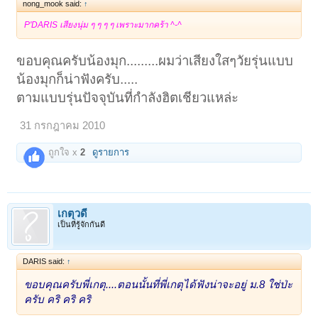
nong_mook said:
↑
P'DARIS เสียงนุ่ม ๆ ๆ ๆ ๆ เพราะมากคร้า ^-^
ขอบคุณครับน้องมุก.........ผมว่าเสียงใสๆวัยรุ่นแบบ
น้องมุกก็น่าฟังครับ.....
ตามแบบรุ่นปัจจุบันที่กำลังฮิตเชียวแหล่ะ
31 กรกฎาคม 2010
ถูกใจ x
2
ดูรายการ
เกตุวดี
เป็นที่รู้จักกันดี
DARIS said:
↑
ขอบคุณครับพี่เกตุ....ตอนนั้นที่พี่เกตุได้ฟังน่าจะอยู่ ม.8 ใช่ป่ะ
ครับ คริ คริ คริ