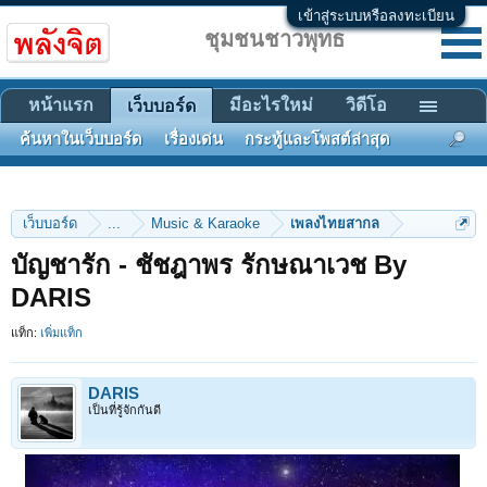
เข้าสู่ระบบหรือลงทะเบียน
ชุมชนชาวพุทธ
หน้าแรก
มีอะไรใหม่
วิดีโอ
เว็บบอร์ด
ค้นหาในเว็บบอร์ด
เรื่องเด่น
กระทู้และโพสต์ล่าสุด
เว็บบอร์ด
...
Music & Karaoke
เพลงไทยสากล
บัญชารัก - ชัชฎาพร รักษณาเวช By
DARIS
แท็ก:
เพิ่มแท็ก
DARIS
เป็นที่รู้จักกันดี