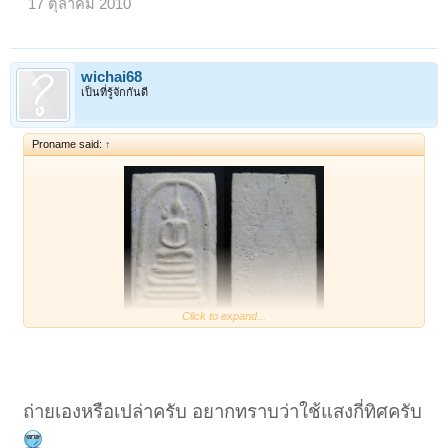
17 ตุลาคม 2010
wichai68
เป็นที่รู้จักกันดี
Proname said:
↑
Click to expand...
ขอแจม...บางขุนพรหมปี 09 พิมพ์ฐานแซมด้วยคน...​
ถ่ายเองหรือเปล่าครับ อยากทราบว่าใช้แสงกี่ทิศครับ