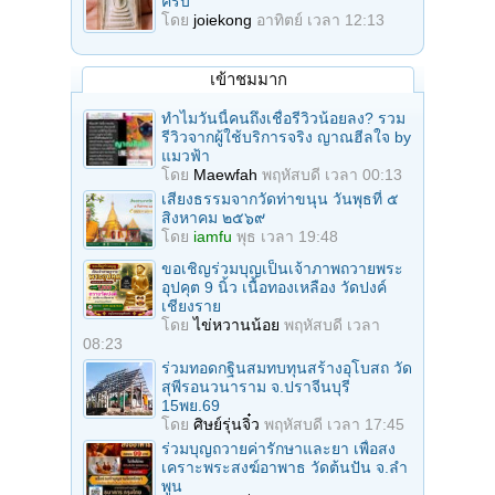
ครับ
โดย
joiekong
อาทิตย์ เวลา 12:13
เข้าชมมาก
ทำไมวันนี้คนถึงเชื่อรีวิวน้อยลง? รวม
รีวิวจากผู้ใช้บริการจริง ญาณฮีลใจ by
แมวฟ้า
โดย
Maewfah
พฤหัสบดี เวลา 00:13
เสียงธรรมจากวัดท่าขนุน วันพุธที่ ๕
สิงหาคม ๒๕๖๙
โดย
iamfu
พุธ เวลา 19:48
ขอเชิญร่วมบุญเป็นเจ้าภาพถวายพระ
อุปคุต 9 นิ้ว เนื้อทองเหลือง วัดปงค์
เชียงราย
โดย
ไข่หวานน้อย
พฤหัสบดี เวลา
08:23
ร่วมทอดกฐินสมทบทุนสร้างอุโบสถ วัด
สุพีรอนวนาราม จ.ปราจีนบุรี
15พย.69
โดย
ศิษย์รุ่นจิ๋ว
พฤหัสบดี เวลา 17:45
ร่วมบุญถวายค่ารักษาและยา เพื่อสง
เคราะพระสงฆ์อาพาธ วัดต้นปัน จ.ลํา
พูน