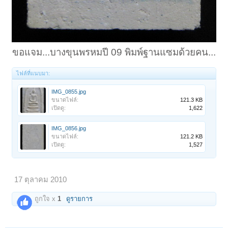
ขอแจม...บางขุนพรหมปี 09 พิมพ์ฐานแซมด้วยคน...​
ไฟล์ที่แนบมา:
IMG_0855.jpg
ขนาดไฟล์:
121.3 KB
เปิดดู:
1,622
IMG_0856.jpg
ขนาดไฟล์:
121.2 KB
เปิดดู:
1,527
17 ตุลาคม 2010
ถูกใจ x
1
ดูรายการ