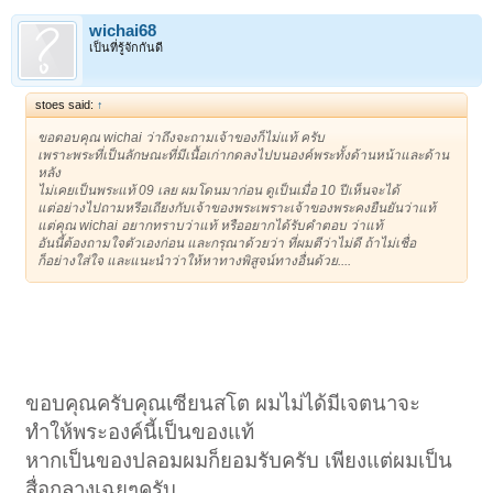
wichai68
เป็นที่รู้จักกันดี
stoes said:
↑
ขอตอบคุณ wichai ว่าถึงจะถามเจ้าของก็ไม่แท้ ครับ
เพราะพระที่เป็นลักษณะที่มีเนื้อเก่ากดลงไปบนองค์พระทั้งด้านหน้าและด้าน
หลัง
ไม่เคยเป็นพระแท้ 09 เลย ผมโดนมาก่อน ดูเป็นเมื่อ 10 ปีเห็นจะได้
แต่อย่างไปถามหรีอเถียงกับเจ้าของพระเพราะเจ้าของพระคงยืนยันว่าแท้
แต่คุณ wichai อยากทราบว่าแท้ หรืออยากได้รับคำตอบ ว่าแท้
อันนี้ต้องถามใจตัวเองก่อน และกรุณาด้วยว่า ที่ผมตีว่าไม่ดี ถ้าไม่เชื่อ
ก็อย่างใส่ใจ และแนะนำว่าให้หาทางพิสูจน์ทางอื่นด้วย....
ขอบคุณครับคุณเซียนสโต ผมไม่ได้มีเจตนาจะ
ทำให้พระองค์นี้เป็นของแท้
หากเป็นของปลอมผมก็ยอมรับครับ เพียงแต่ผมเป็น
สื่อกลางเฉยๆครับ