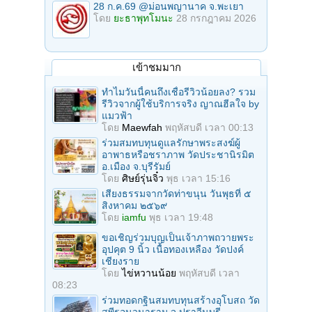
28 ก.ค.69 @ม่อนพญานาค จ.พะเยา
โดย
ยะธาพุทโมนะ
28 กรกฎาคม 2026
เข้าชมมาก
ทำไมวันนี้คนถึงเชื่อรีวิวน้อยลง? รวม
รีวิวจากผู้ใช้บริการจริง ญาณฮีลใจ by
แมวฟ้า
โดย
Maewfah
พฤหัสบดี เวลา 00:13
ร่วมสมทบทุนดูแลรักษาพระสงฆ์ผู้
อาพาธหรือชราภาพ วัดประชานิรมิต
อ.เมือง จ.บุรีรัมย์
โดย
ศิษย์รุ่นจิ๋ว
พุธ เวลา 15:16
เสียงธรรมจากวัดท่าขนุน วันพุธที่ ๕
สิงหาคม ๒๕๖๙
โดย
iamfu
พุธ เวลา 19:48
ขอเชิญร่วมบุญเป็นเจ้าภาพถวายพระ
อุปคุต 9 นิ้ว เนื้อทองเหลือง วัดปงค์
เชียงราย
โดย
ไข่หวานน้อย
พฤหัสบดี เวลา
08:23
ร่วมทอดกฐินสมทบทุนสร้างอุโบสถ วัด
สุพีรอนวนาราม จ.ปราจีนบุรี