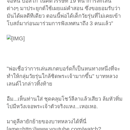
จอห์น บอสโก ในศตวรรษที่ 19 ที่นำการละเล่น
ต่างๆ มาประยุกต์ใช้เผยแผ่คำสอน ซึ่งขอยอมรับว่า
มันได้ผลดีทีเดียว ตอนนี้พ่อได้เด็กวัยรุ่นที่ไม่เคยเข้า
โบสถ์มาก่อนมาร่วมการฟังเทศนาถึง 3 คนแล้ว"
"พ่อเชื่อว่าการเล่นสเกตบอร์ดก็เป็นหนทางหนึ่งที่จะ
ทำให้กลุ่มวัยรุ่นใกล้ชิดพระเจ้ามากขึ้น" บาทหลวง
เลนด์ไวกล่าวทิ้งท้าย
อืม...เห็นท่านใส่ ชุดคลุมโชว์ลีลาแล้วเสียว ล้มหัวทิ่ม
ไปมีหวังเจอพระเจ้าตัวจริงแหง...เหอเหอ.
มาดูลีลายักย้ายของบาทหลวงได้ที่นี่
[ame=http://www.youtube.com/watch?