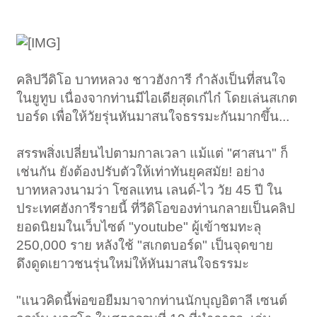
คลิปวีดิโอ บาทหลวง ชาวฮังการี กำลังเป็นที่สนใจ
ในยูทูบ เนื่องจากท่านมีไอเดียสุดเก๋ไก๋ โดยเล่นสเกต
บอร์ด เพื่อให้วัยรุ่นหันมาสนใจธรรมะกันมากขึ้น...
สรรพสิ่งเปลี่ยนไปตามกาลเวลา แม้แต่ "ศาสนา" ก็
เช่นกัน ยังต้องปรับตัวให้เท่าทันยุคสมัย! อย่าง
บาทหลวงนามว่า โซลแทน เลนด์-ไว วัย 45 ปี ใน
ประเทศฮังการีรายนี้ ที่วีดิโอของท่านกลายเป็นคลิป
ยอดนิยมในเว็บไซต์ "youtube" ผู้เข้าชมทะลุ
250,000 ราย หลังใช้ "สเกตบอร์ด" เป็นจุดขาย
ดึงดูดเยาวชนรุ่นใหม่ให้หันมาสนใจธรรมะ
"แนวคิดนี้พ่อขอยืมมาจากท่านนักบุญอิตาลี เซนต์