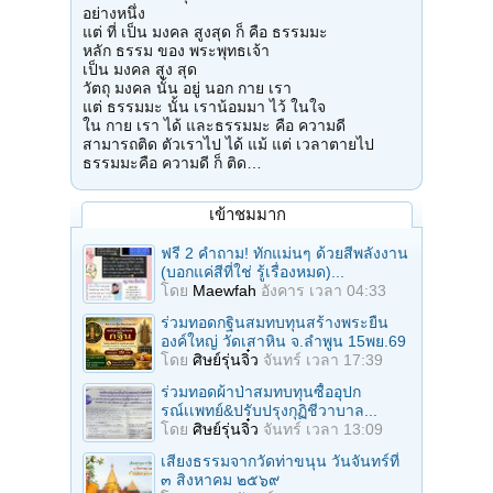
อย่างหนึ่ง
แต่ ที่ เป็น มงคล สูงสุด ก็ คือ ธรรมมะ
หลัก ธรรม ของ พระพุทธเจ้า
เป็น มงคล สูง สุด
วัตถุ มงคล นั้น อยู่ นอก กาย เรา
แต่ ธรรมมะ นั้น เราน้อมมา ไว้ ในใจ
ใน กาย เรา ได้ และธรรมมะ คือ ความดี
สามารถติด ตัวเราไป ได้ แม้ แต่ เวลาตายไป
ธรรมมะคือ ความดี ก็ ติด…
เข้าชมมาก
ฟรี 2 คำถาม! ทักแม่นๆ ด้วยสีพลังงาน
(บอกแค่สีที่ใช่ รู้เรื่องหมด)...
โดย
Maewfah
อังคาร เวลา 04:33
ร่วมทอดกฐินสมทบทุนสร้างพระยืน
องค์ใหญ่ วัดเสาหิน จ.ลําพูน 15พย.69
โดย
ศิษย์รุ่นจิ๋ว
จันทร์ เวลา 17:39
ร่วมทอดผ้าป่าสมทบทุนซื้ออุปก
รณ์เเพทย์&ปรับปรุงกุฏิชีวาบาล...
โดย
ศิษย์รุ่นจิ๋ว
จันทร์ เวลา 13:09
เสียงธรรมจากวัดท่าขนุน วันจันทร์ที่
๓ สิงหาคม ๒๕๖๙