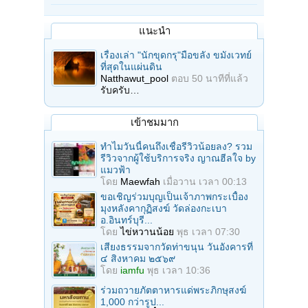
แนะนำ
เรื่องเล่า "นักขุดกรุ"มือขลัง ขมังเวทย์
ที่สุดในแผ่นดิน
Natthawut_pool
ตอบ
50 นาทีที่แล้ว
รับครับ…
เข้าชมมาก
ทำไมวันนี้คนถึงเชื่อรีวิวน้อยลง? รวม
รีวิวจากผู้ใช้บริการจริง ญาณฮีลใจ by
แมวฟ้า
โดย
Maewfah
เมื่อวาน เวลา 00:13
ขอเชิญร่วมบุญเป็นเจ้าภาพกระเบื้อง
มุงหลังคากุฏิสงฆ์ วัดล่องกะเบา
อ.อินทร์บุรี...
โดย
ไข่หวานน้อย
พุธ เวลา 07:30
เสียงธรรมจากวัดท่าขนุน วันอังคารที่
๔ สิงหาคม ๒๕๖๙
โดย
iamfu
พุธ เวลา 10:36
ร่วมถวายภัตตาหารแด่พระภิกษุสงฆ์
1,000 กว่ารูป...