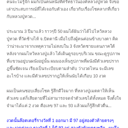
คนจะไม่รู้จัก ผมก็เป็นคนหนึ่งที่ศรัทธาในองค์หลวงปู่ทวด จึงขอ
เล่าประสบการณ์ที่ได้เจอกับตัวเอง เกี่ยวกับเรื่องโชคลาภที่เกี่ยว
กับหลวงปู่ทวด...
ประมาณ 3 ปีมาแล้ว ราวๆปี 50 ผมได้ฝันว่าได้ไปไหว้หลวง
ปู่ทวด ที่วัดช้างไห้ จ.ปัตตานี เมื่อไปถึงผู้คนค่อนข้างบางตา คิด
ว่าน่าจะมาจากเหตุความไม่สงบใน 3 จังหว้ดชายแดนภาคใต้
หลังจากผมไหว้หลวงปู่แล้ว ได้เดินดูรอบๆบริเวณ ขณะดูรูปภาพ
ที่แขวนอยู่บนผนังอยู่นั้น ผมมองเห็นรูปภาพที่ผนังมีตัวเลขปราก
ฎขึ้นชัดเจน เรียงเป็นระเบียบตามลำดับ ว่างวดไหน จะมีเลข
อะไรบ้าง และมีตัวเลขปรากฎให้เห็นนับได้เกือบ 10 งวด
ผมเป็นคนชอบเสี่ยงโชค รู้สึกดีใจมาก ที่หลวงปู่เมตตาให้เห็น
ตัวเลข แต่ก็เสียดายที่ไม่สามารถจดจำตัวเลขได้ทั้งหมด จึงตั้งใจ
จำมาได้แค่ 2 งวด คือเลข 97 และ 93 แล้วผมก็รู้สึกตัวตื่น...
งวดนั้นล๊อตเตอรี่รางวัลที่ 1 ออกมา มี 97 อยู่สองตัวท้ายตรงๆ
และงวดต่อมา รางวัลที่ 1 ก็มี 93 อยู่ สองตัวท้ายตรงๆอีก...ผมจึง