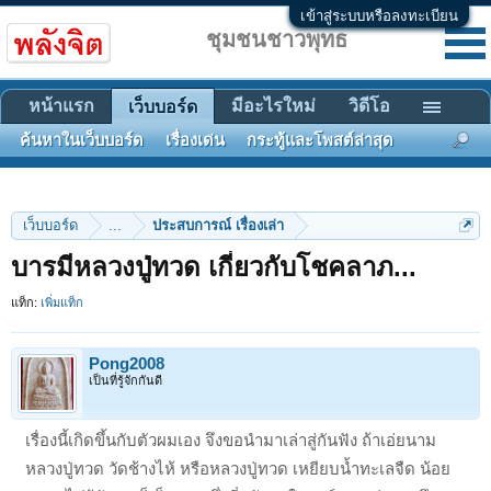
เข้าสู่ระบบหรือลงทะเบียน
ชุมชนชาวพุทธ
หน้าแรก
มีอะไรใหม่
วิดีโอ
เว็บบอร์ด
ค้นหาในเว็บบอร์ด
เรื่องเด่น
กระทู้และโพสต์ล่าสุด
เว็บบอร์ด
...
ประสบการณ์ เรื่องเล่า
บารมีหลวงปู่ทวด เกี่ยวกับโชคลาภ...
แท็ก:
เพิ่มแท็ก
Pong2008
เป็นที่รู้จักกันดี
เรื่องนี้เกิดขึ้นกับตัวผมเอง จึงขอนำมาเล่าสู่กันฟัง ถ้าเอ่ยนาม
หลวงปู่ทวด วัดช้างไห้ หรือหลวงปู่ทวด เหยียบน้ำทะเลจืด น้อย