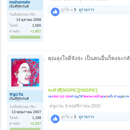
mahamate
เป็นที่รู้จักกันดี
ถูกใจ x
5
ดูรายการ
วันที่สมัครสมาชิก:
14 ตุลาคม 2008
โพสต์:
1,565
ค่าพลัง:
+1,807
คุณลุงใจดีจังจ่ะ เป็นคนอื่นก็คงจะก
จะทำดี[SIGPIC][/SIGPIC]
หนูแว่น
กด
1900 222 200
ทำบุญให้
วัดพระบาทน้ำพุ
กด
1
ครั้ง ทำบุญ
9
บาท
เป็นที่รู้จักกันดี
หนูแว่น
,
6 พฤศจิกายน 2010
วันที่สมัครสมาชิก:
13 พฤษภาคม 2007
ถูกใจ x
2
ดูรายการ
โพสต์:
1,188
ค่าพลัง:
+3,207