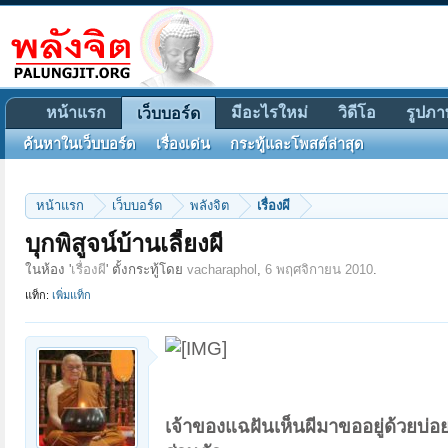
หน้าแรก
มีอะไรใหม่
วิดีโอ
รูปภา
เว็บบอร์ด
ค้นหาในเว็บบอร์ด
เรื่องเด่น
กระทู้และโพสต์ล่าสุด
หน้าแรก
เว็บบอร์ด
พลังจิต
เรื่องผี
บุกพิสูจน์บ้านเลี้ยงผี
ในห้อง '
เรื่องผี
' ตั้งกระทู้โดย
vacharaphol
,
6 พฤศจิกายน 2010
.
แท็ก:
เพิ่มแท็ก
เจ้าของแฉฝันเห็นผีมาขออยู่ด้วยบ่อย จ