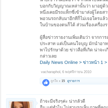
บอกกับวิญญาณเหล่านั้นว่า มาอยู่ด้
หนึ่งเคยมีรถแท็กซี่เข้ามาส่งผู้โด
พอวนรถกลับมาอีกทีก็ไม่เจอใครแล้ว
ในบ้านของตนก็ได้ ส่วนเรื่องเครื่องราง
ผู้สื่อข่าวรายงานเพิ่มเติมว่า จากก
ประสาท แต่เป็นคนใจบุญ มักนำอาหา
พาไปรักษาด้วย ข่าวลือที่เกิด น่าจะเ
กล่าวเลย
Daily News Online > ข่าวหน้า 1 > บุ
vacharaphol
,
6 พฤศจิกายน 2010
ถูกใจ x
15
ดูรายการ
ถ้าจะมีจริงๆค่ะ น่ากลัวดี
อืม แต่ทำไม ไม่สามรถเห็นภาพที่ค