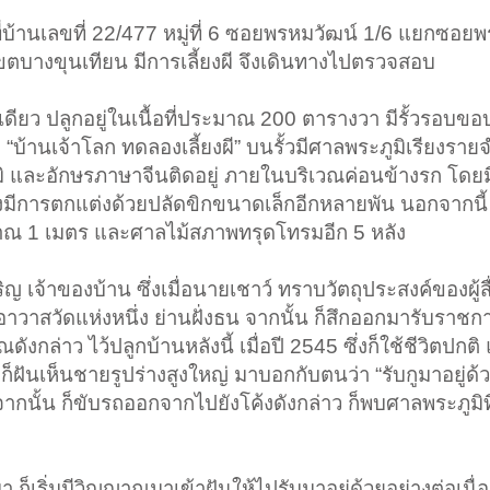
งว่า ที่บ้านเลขที่ 22/477 หมู่ที่ 6 ซอยพรหมวัฒน์ 1/6 แยกซ
างขุนเทียน มีการเลี้ยงผี จึงเดินทางไปตรวจสอบ
นเดียว ปลูกอยู่ในเนื้อที่ประมาณ 200 ตารางวา มีรั้วรอบขอ
 “บ้านเจ้าโลก ทดลองเลี้ยงผี” บนรั้วมีศาลพระภูมิเรียงร
 และอักษรภาษาจีนติดอยู่ ภายในบริเวณค่อนข้างรก โดยม
งมีการตกแต่งด้วยปลัดขิกขนาดเล็กอีกหลายพัน นอกจากนี้ 
ะมาณ 1 เมตร และศาลไม้สภาพทรุดโทรมอีก 5 หลัง
เจ้าของบ้าน ซึ่งเมื่อนายเชาว์ ทราบวัตถุประสงค์ของผู้สื่
้าอาวาสวัดแห่งหนึ่ง ย่านฝั่งธน จากนั้น ก็สึกออกมารับราช
ังกล่าว ไว้ปลูกบ้านหลังนี้ เมื่อปี 2545 ซึ่งก็ใช้ชีวิตปกติ แ
็ฝันเห็นชายรูปร่างสูงใหญ่ มาบอกกับตนว่า “รับกูมาอยู่ด้วย
 จากนั้น ก็ขับรถออกจากไปยังโค้งดังกล่าว ก็พบศาลพระภูมิท
า ก็เริ่มมีวิญญาณมาเข้าฝันให้ไปรับมาอยู่ด้วยอย่างต่อเนื