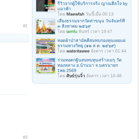
รีวิวจากผู้ใช้บริการจริง ญาณฮีลใจ by
แมวฟ้า
โดย
Maewfah
วันนี้เมื่อ 00:13
เสียงธรรมจากวัดท่าขนุน วันจันทร์ที่
#2
๓ สิงหาคม ๒๕๖๙
โดย
iamfu
จันทร์ เวลา 19:47
ทอดผ้าป่าสามัคคีสมทบกองทุนเผยแผ่
ธรรมทางวิทยุ (๑๒ ส.ค. ๒๕๖๙)
โดย
watsritawee
อังคาร เวลา 01:44
ร่วมทอดกฐินสมทบทุนสร้างเมรุ วัด
ทองหลาง อ.บ้านนา จ.นครนายก
1พย.2569
โดย
ศิษย์รุ่นจิ๋ว
อังคาร เวลา 10:48
#3