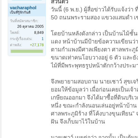
ส่วนตัว
vacharaphol
วันนี้ (6 พ.ย.) ผู้สื่อข่าวได้รับแจ้
เป็นที่รู้จักกันดี
50 ถนนพระรามสอง แขวงแสมดำ เขตบ
วันที่สมัครสมาชิก:
26 ตุลาคม 2005
โดยบ้านหลังดังกล่าว เป็นบ้านไม้ชั้
โพสต์:
8,849
กระทู้เรื่องเด่น:
1
แดง หน้าบ้านมีป้ายข้อความเขียนว่า
ค่าพลัง:
+27,178
ตามกำแพงมีศาลเพียงตา ศาลพระภูมิ
ขนาดเท่าคนโอบวางอยู่ 6 ตัว และยั
ไม้ที่มีพระพุทธรูปหน้าตักกว้างปร
จึงพยายามสอบถาม นายเชาว์ สุขเจริญ 
ยอมให้ข้อมูลว่า เมื่อก่อนเคยเป็นเจ
เกษียณออกมา จึงได้มาซื้อที่ดินบริเวณด
หนึ่ง ขณะกำลังนอนเล่นอยู่หน้าบ้าน ก
ศาลพระภูมิร้าง ที่โค้งบางขุนเทียน”
ฝัน จึงเก็บมาไว้ในบ้าน
นายเชาว์ เผยต่อว่า จากนั้น เป็นต้นม