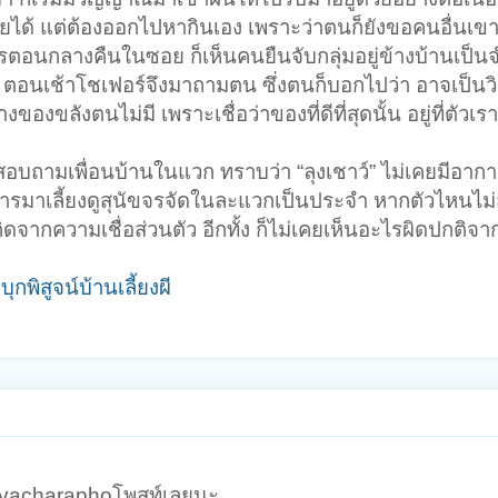
วยได้ แต่ต้องออกไปหากินเอง เพราะว่าตนก็ยังขอคนอื่นเขาก
ยสารตอนกลางคืนในซอย ก็เห็นคนยืนจับกลุ่มอยู่ข้างบ้านเป
 ตอนเช้าโชเฟอร์จึงมาถามตน ซึ่งตนก็บอกไปว่า อาจเป็นวิ
ของขลังตนไม่มี เพราะเชื่อว่าของที่ดีที่สุดนั้น อยู่ที่ตัวเร
ารสอบถามเพื่อนบ้านในแวก ทราบว่า “ลุงเชาว์” ไม่เคยมีอาก
รมาเลี้ยงดูสุนัขจรจัดในละแวกเป็นประจำ หากตัวไหนไม
กิดจากความเชื่อส่วนตัว อีกทั้ง ก็ไม่เคยเห็นอะไรผิดปกติจา
กพิสูจน์บ้านเลี้ยงผี
ุณvacharaphoโพสท์เลยนะ