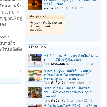
เรื่องเล่า "นักขุดกรุ"มือขลัง ขมังเวทย์
ที่สุดในแผ่นดิน
ินเลย ครั้ง
wanwi
ตอบ
วันนี้เมื่อ 10:22
็นจำนวนมาก
Khamphee said:
↑
ญญาณที่อยู่
วัตถุมงคล ถือเป็น สิ่งมงคล
าเอง
สักการะอย่างหนึ่ง
แต่ ที่ เป็น…
ารทาง
่สบายก็จะ
เข้าชมมาก
กบ้านหลังดัง
ฟรี 2 คำถาม! ทักแม่นๆ ด้วยสีพลังงาน
(บอกแค่สีที่ใช่ รู้เรื่องหมด)...
โดย
Maewfah
อังคาร เวลา 04:33
ร่วมทอดกฐินสามัคคีเพื่อสมทบทุน
#1
สร้างอุโบสถ วัดปากตกสามัคคี
จ.เพชรบูรณ์ 30-31ตค.69
โดย
ศิษย์รุ่นจิ๋ว
อังคาร เวลา 11:05
ร่วมทําบุญแผ่นทองคำแท้คัดพิเศษ
99% เพื่อปิดทองหลวงพ่อพระพุทธ
ไสยาสน์...
โดย
ศิษย์รุ่นจิ๋ว
จันทร์ เวลา 21:49
ทำไมวันนี้คนถึงเชื่อรีวิวน้อยลง? รวม