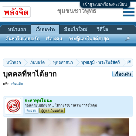
เข้าสู่ระบบหรือลงทะเบียน
ชุมชนชาวพุทธ
หน้าแรก
มีอะไรใหม่
วิดีโอ
เว็บบอร์ด
ค้นหาในเว็บบอร์ด
เรื่องเด่น
กระทู้และโพสต์ล่าสุด
หน้าแรก
เว็บบอร์ด
พุทธศาสนา
พุทธภูมิ - พระโพธิสัตว์
บุคคลที่หาได้ยาก
เรื่องเด่น
แท็ก:
เพิ่มแท็ก
ยะธาพุทโมนะ
ก่อนตายไปอีกชาติ .. ใช้กายสังขารสร้างกำลังให้คุ้ม
ทีมงาน
ผู้ดูแลเว็บบอร์ด