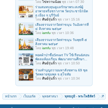
โดย
ไข่หวานน้อย
พุธ เวลา 07:30
ร่วมสมทบทุนดูแลรักษาพระสงฆ์ผู้
อาพาธหรือชราภาพ วัดประชานิรมิต
อ.เมือง จ.บุรีรัมย์
โดย
ศิษย์รุ่นจิ๋ว
พุธ เวลา 15:16
เสียงธรรมจากวัดท่าขนุน วันอังคารที่
๔ สิงหาคม ๒๕๖๙
โดย
iamfu
พุธ เวลา 10:36
เสียงธรรมจากวัดท่าขนุน วันพุธที่ ๕
สิงหาคม ๒๕๖๙
โดย
iamfu
พุธ เวลา 19:48
ทอดผ้าป่าซื้อSmart TV ใช้เรียน&สอน
พัดลมห้องเรียน พัฒนาสถานศึกษา...
โดย
ศิษย์รุ่นจิ๋ว
พุธ เวลา 10:50
ร่วมทําบุญถวายมหาสังฆทาน 69 ชุด
วัดพลายชุมพล จ.สุโขทัย
โดย
ศิษย์รุ่นจิ๋ว
พุธ เวลา 10:34
หน้าแรก
เว็บบอร์ด
พุทธศาสนา
พุทธภูมิ - พระโพธิสัตว์