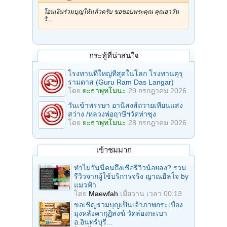
โอนเงินร่วมบุญให้แล้วครับ ขอขอบพระคุณ คุณอาวัน
วิ…
กระทู้ที่น่าสนใจ
โรงทานที่ใหญ่ทีสุดในโลก โรงทานคุรุ
รามดาส (Guru Ram Das Langar)
โดย
ยะธาพุทโมนะ
29 กรกฎาคม 2026
วันเข้าพรรษา อานิสงส์ถวายเทียนแสง
สว่าง /หลวงพ่อฤาษีฯวัดท่าซุง
โดย
ยะธาพุทโมนะ
28 กรกฎาคม 2026
เข้าชมมาก
ทำไมวันนี้คนถึงเชื่อรีวิวน้อยลง? รวม
รีวิวจากผู้ใช้บริการจริง ญาณฮีลใจ by
แมวฟ้า
โดย
Maewfah
เมื่อวาน เวลา 00:13
ขอเชิญร่วมบุญเป็นเจ้าภาพกระเบื้อง
มุงหลังคากุฏิสงฆ์ วัดล่องกะเบา
อ.อินทร์บุรี...