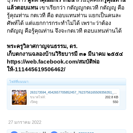
แล้วตอบแทน
เขาเรียกว่า กตัญญูกตเวที กตัญญู คือ
รู้คุณท่าน กตเวที คือ ตอบแทนท่าน แยกเป็นคนละ
ศัพท์ได้ แต่แยกการกระทำไม่ได้ เพราะว่าต้อง
กตัญญู คือรู้คุณท่าน จึงจะกตเวที ตอบแทนท่านได้
พระครูวิลาศกาญจนธรรม, ดร.
เก็บตกงานฉลองบ้านวิริยบารมี ๓๑ มีนาคม ๒๕๕๔
https://web.facebook.com/สมบัติพ่อ
ให้-111445619506462/
ไฟล์ที่แนบมา:
263173594_4542657705852457_7623756165509356351_n.jpg
ขนาดไฟล์:
202.8 KB
เปิดดู:
550
27 มกราคม 2022