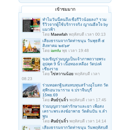
เข้าชมมาก
ทำไมวันนี้คนถึงเชื่อรีวิวน้อยลง? รวม
รีวิวจากผู้ใช้บริการจริง ญาณฮีลใจ by
แมวฟ้า
โดย
Maewfah
พฤหัสบดี เวลา 00:13
เสียงธรรมจากวัดท่าขนุน วันพุธที่ ๕
สิงหาคม ๒๕๖๙
โดย
iamfu
พุธ เวลา 19:48
ขอเชิญร่วมบุญเป็นเจ้าภาพถวายพระ
อุปคุต 9 นิ้ว เนื้อทองเหลือง วัดปงค์
เชียงราย
โดย
ไข่หวานน้อย
พฤหัสบดี เวลา
08:23
ร่วมทอดกฐินสมทบทุนสร้างอุโบสถ วัด
สุพีรอนวนาราม จ.ปราจีนบุรี
15พย.69
โดย
ศิษย์รุ่นจิ๋ว
พฤหัสบดี เวลา 17:45
ร่วมบุญถวายค่ารักษาและยา เพื่อสง
เคราะพระสงฆ์อาพาธ วัดต้นปัน จ.ลํา
พูน
โดย
ศิษย์รุ่นจิ๋ว
พฤหัสบดี เวลา 14:14
เสียงธรรมจากวัดท่าขนุน วันพฤหัสบดี