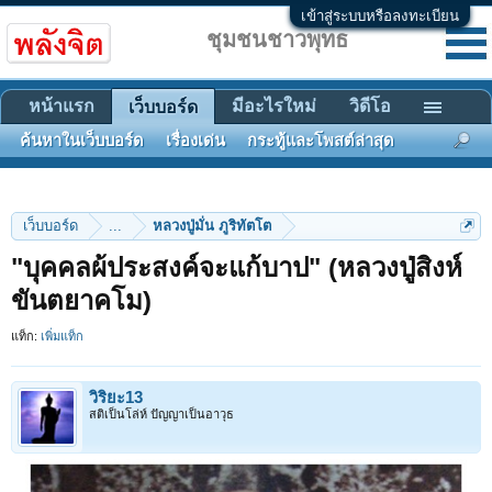
เข้าสู่ระบบหรือลงทะเบียน
ชุมชนชาวพุทธ
หน้าแรก
มีอะไรใหม่
วิดีโอ
เว็บบอร์ด
ค้นหาในเว็บบอร์ด
เรื่องเด่น
กระทู้และโพสต์ล่าสุด
เว็บบอร์ด
...
หลวงปู่มั่น ภูริทัตโต
"บุคคลผ้ประสงค์จะแก้บาป" (หลวงปู่สิงห์
ขันตยาคโม)
แท็ก:
เพิ่มแท็ก
วิริยะ13
สติเป็นโล่ห์ ปัญญาเป็นอาวุธ