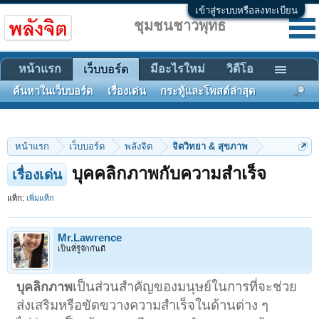
เข้าสู่ระบบหรือลงทะเบียน
ชุมชนชาวพุทธ
หน้าแรก
มีอะไรใหม่
วิดีโอ
เว็บบอร์ด
ค้นหาในเว็บบอร์ด
เรื่องเด่น
กระทู้และโพสต์ล่าสุด
หน้าแรก
เว็บบอร์ด
พลังจิต
จิตวิทยา & สุขภาพ
บุคคลิกภาพกับความสำเร็จ
เรื่องเด่น
แท็ก:
เพิ่มแท็ก
Mr.Lawrence
เป็นที่รู้จักกันดี
เป็นส่วนสำคัญของมนุษย์ในการที่จะช่วย
บุคลิกภาพ
ส่งเสริมหรือขัดขวางความ
สำเร็จในด้านต่าง ๆ