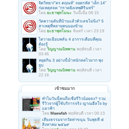
จิตวิทยา/"ดร.ตฤณห์" ถอดรหัส "เด็ก 14"
ก่อเหตุสลด "กราดยิงเทพศิรินทร์"
โดย
ยะธาพุทโมนะ
วันนี้เมื่อ 08:15
วัดความดันที่บ้านแล้วตัวเลขไม่นิ่ง? 5
สาเหตุที่หลายคนมองข้าม
โดย
ยะธาพุทโมนะ
จันทร์ เวลา 23:19
ไตวายเฉียบพลัน 4 อาการเตือนที่คุณ
ต้องรู้
โดย
วิญญาณนิพพาน
พฤหัสบดี เวลา
03:45
หยุดกิน 3 อย่างนี้น้ำหนักลดไวมาก พุง
ยุบ
โดย
วิญญาณนิพพาน
พฤหัสบดี เวลา
22:16
เข้าชมมาก
ทำไมวันนี้คนถึงเชื่อรีวิวน้อยลง? รวม
รีวิวจากผู้ใช้บริการจริง ญาณฮีลใจ by
แมวฟ้า
โดย
Maewfah
พฤหัสบดี เวลา 00:13
เสียงธรรมจากวัดท่าขนุน วันพุธที่ ๕
สิงหาคม ๒๕๖๙