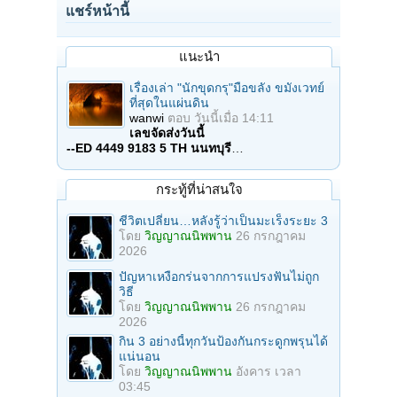
แชร์หน้านี้
แนะนำ
เรื่องเล่า "นักขุดกรุ"มือขลัง ขมังเวทย์
ที่สุดในแผ่นดิน
wanwi
ตอบ
วันนี้เมื่อ 14:11
เลขจัดส่งวันนี้
--ED 4449 9183 5 TH นนทบุรี
…
กระทู้ที่น่าสนใจ
ชีวิตเปลี่ยน…หลังรู้ว่าเป็นมะเร็งระยะ 3
โดย
วิญญาณนิพพาน
26 กรกฎาคม
2026
ปัญหาเหงือกร่นจากการแปรงฟันไม่ถูก
วิธี
โดย
วิญญาณนิพพาน
26 กรกฎาคม
2026
กิน 3 อย่างนี้ทุกวันป้องกันกระดูกพรุนได้
แน่นอน
โดย
วิญญาณนิพพาน
อังคาร เวลา
03:45