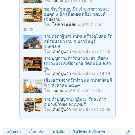
โดย
iamfu
พุธ เวลา 19:48
ขอเชิญร่วมบุญเป็นเจ้าภาพถวายพระ
อุปคุต 9 นิ้ว เนื้อทองเหลือง วัดปงค์
เชียงราย
โดย
ไข่หวานน้อย
พฤหัสบดี เวลา
08:23
ร่วมทอดกฐินสมทบทุนสร้างอุโบสถ วัด
สุพีรอนวนาราม จ.ปราจีนบุรี
15พย.69
โดย
ศิษย์รุ่นจิ๋ว
พฤหัสบดี เวลา 17:45
ร่วมบุญถวายค่ารักษาและยา เพื่อสง
เคราะพระสงฆ์อาพาธ วัดต้นปัน จ.ลํา
พูน
โดย
ศิษย์รุ่นจิ๋ว
พฤหัสบดี เวลา 14:14
เสียงธรรมจากวัดท่าขนุน วันพฤหัสบดี
ที่ ๖ สิงหาคม ๒๕๖๙
โดย
iamfu
พฤหัสบดี เวลา 18:06
ร่วมทําบุญบูรณะกุฏิพระ วัดละหาร
อ.บางบัวทอง จ.นนทบุรี
โดย
ศิษย์รุ่นจิ๋ว
พฤหัสบดี เวลา 10:36
หน้าแรก
เว็บบอร์ด
พลังจิต
จิตวิทยา & สุขภาพ