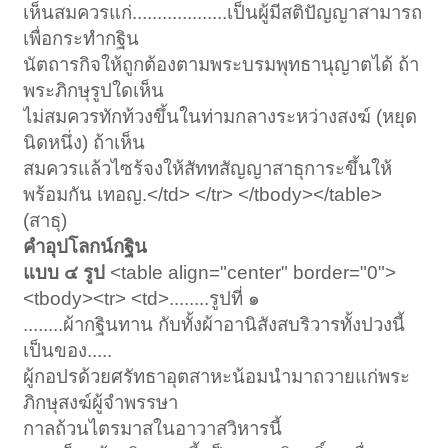
เห็นสมควรแก่...................เป็นผู้มีสติปัญญาสามารถ
เพื่อกระทำกฐิน
นัตถารกิจให้ถูกต้องตามพระบรมพุทธานุญาตได้ ถ้า
พระภิกษุรูปใดเห็น
ไม่สมควรทักท้วงขึ้นในท่ามกลางระหว่างสงฆ์ (หยุด
นิดหนึ่ง) ถ้าเห็น
สมควรแล้วไซร้จงให้สัททสัญญาสาธุการะขึ้นให้
พร้อมกัน เทอญ.</td> </tr> </tbody></table>
(สาธุ)
คำอุปโลกน์กฐิน
แบบ ๔ รูป
<table align="center" border="0">
<tbody><tr> <td>........รูปที่ ๑
........ผ้ากฐินทาน กับทั้งผ้าอานิสังสบริวารทั้งปวงนี้
เป็นของ.....
ผู้กอปรด้วยศรัทธาอุตสาหะน้อมนำมาถวายแก่พระ
ภิกษุสงฆ์ผู้จำพรรษา
กาลถ้วนไตรมาสในอาวาสวิหารนี้