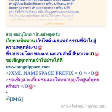
ท่านผู้นั้นจะไปเกิดเป็นเทวดา หรือนางฟ้า๕๐๐ ชาติ"
นั่นหมายความว่า ถ้าหมดอายุเทวดา หรือนางฟ้า
จุติแล้วก็เกิดทันที ๕๐๐ ครั้ง เมื่อบุญหย่อนลงมานิดหน่อย
เกิดเป็นเทวดาเกิดเป็นนางฟ้าไม่ได้ ลงมาเป็นมนุษย์
จะเกิดเป็นพระเจ้า จักรพรรดิปกครองโลก ๕๐๐ ชาติ
Click to expand...
เมื่อเป็นพระเจ้าจักรพรรดิ๕๐๐ ชาติแล้ว บุญก็หย่อนลงมา
ก็จะเป็นพระมหากษัตริย์ ๕๐๐ ชาติ หลังจากนั้น
จะเป็นมหาเศรษฐี ๕๐๐ ชาติ เมื่อเป็นมหาเศรษฐี ๕๐๐ ชาติ
สาธุ ขออนุโมทนาเป็นอย่างสูงครับ
แล้วก็เป็นอนุเศรษฐี ๕๐๐ ชาติ หลังจากเป็นอนุเศรษฐี ๕๐๐ ชาติแล้ว
ก็เป็นคหบดี ๕๐๐ ชาติ(จากพระสูตรภาษาบาลี)
เว็บทางนิพพาน
เว็บไซด์ เผยแพร่ ธรรมที่นำไปสู่
ความหลุดพ้น<O
ที่รวบรวมโดย พล.ต.ท.นพ.สมศักดิ์ สืบสงวน<O
ขอเชิญทุกท่านเข้าไปอ่านได้ที่
www.tangnipparn.com
<?XML:NAMESPACE PREFIX = O /><O
>
ขอเชิญแวะเยี่ยมชมและโมทนาบุญเว็บศูนย์พุทธ
</O
>
ศรัทธา
*
แก้ไขครั้งล่าสุด:
7 ตุลาคม 2010