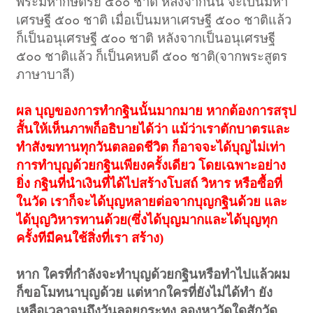
พระมหากษัตริย์ ๕๐๐ ชาติ หลังจากนั้น จะเป็นมหา
เศรษฐี ๕๐๐ ชาติ เมื่อเป็นมหาเศรษฐี ๕๐๐ ชาติแล้ว
ก็เป็นอนุเศรษฐี ๕๐๐ ชาติ หลังจากเป็นอนุเศรษฐี
๕๐๐ ชาติแล้ว ก็เป็นคหบดี ๕๐๐ ชาติ(จากพระสูตร
ภาษาบาลี)
ผล บุญของการทำกฐินนั้นมากมาย หากต้องการสรุป
สั้นให้เห็นภาพก็อธิบายได้ว่า แม้ว่าเราตักบาตรและ
ทำสังฆทานทุกวันตลอดชีวิต ก็อาจจะได้บุญไม่เท่า
การทำบุญด้วยกฐินเพียงครั้งเดียว โดยเฉพาะอย่าง
ยิ่ง กฐินที่นำเงินที่ได้ไปสร้างโบสถ์ วิหาร หรือซื้อที่
ในวัด เราก็จะได้บุญหลายต่อจากบุญกฐินด้วย และ
ได้บุญวิหารทานด้วย(ซึ่งได้บุญมากและได้บุญทุก
ครั้งทีมีคนใช้สิ่งที่เรา สร้าง)
หาก ใครที่กำลังจะทำบุญด้วยกฐินหรือทำไปแล้วผม
ก็ขอโมทนาบุญด้วย แต่หากใครที่ยังไม่ได้ทำ ยัง
เหลือเวลาจนถึงวันลอยกระทง ลองหาวัดใดสักวัด