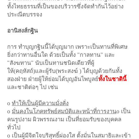
ทั้งไทยธรรมที่เป็นของบริวารซึ่งจัดทำกันไว้อย่าง
ประณีตบรรจง
อานิสงส์กฐิน
การ ทำบุญกฐินนี้ได้บุญมาก เพราะเป็นทานที่พิเศษ
ยิ่งกว่าทานอื่นใด ด้วยเป็นทั้ง "กาลทาน" และ
"สังฆทาน" นับเป็นทานชนิดเดียวที่ผู้
ให้(คฤหัสถ์)และผู้รับ(พระสงฆ์ ) ได้บุญด้วยกันทั้ง
สองฝ่าย ฝ่ายผู้ให้ย่อมได้บุญอันไพบูลย์
ทั้งในชาตินี้
และชาติต่อๆ ไป เช่น
o
ทำให้เป็นผู้มีความมั่งคั่ง
o
มั่นคงในโภคทรัพย์สมบัติและหน้าที่การงาน
o เป็น
คนรูปงาม ผิวพรรณงาม เป็นที่ยอมรับของบุคคล
ทั่วไป
o เป็นผู้มีจิตใจบริสุทธิ์ผ่องใส ตั้งมั่นในสมาธิและเข้า