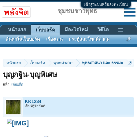
เข้าสู่ระบบหรือลงทะเบียน
ชุมชนชาวพุทธ
หน้าแรก
มีอะไรใหม่
วิดีโอ
เว็บบอร์ด
ค้นหาในเว็บบอร์ด
เรื่องเด่น
กระทู้และโพสต์ล่าสุด
หน้าแรก
เว็บบอร์ด
พุทธศาสนา
พุทธศาสนา และ ธรรมะ
บุญกฐิน-บุญพิเศษ
แท็ก:
เพิ่มแท็ก
KK1234
เป็นที่รู้จักกันดี