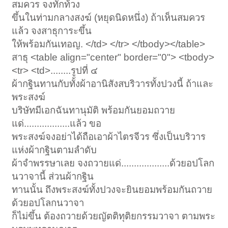
สมควร จงทักท้วง
ขึ้นในท่ามกลางสงฆ์ (หยุดนิดหนึ่ง) ถ้าเห็นสมควร
แล้ว จงสาธุการะขึ้น
ให้พร้อมกันเทอญ. </td> </tr> </tbody></table>
สาธุ <table align="center" border="0"> <tbody>
<tr> <td>........รูปที่ ๔
ผ้ากฐินทานกับทั้งผ้าอานิสังสบริวารทั้งปวงนี้ ถ้าและ
พระสงฆ์
บริษัทมีเอกฉันทานุมัติ พร้อมกันยอมถวาย
แด่..................แล้ว ขอ
พระสงฆ์จงอย่าได้ถือเอาผ้าไตรจีวร ซึ่งเป็นบริวาร
แห่งผ้ากฐินตามลำดับ
ผ้าจำพรรษาเลย จงถวายแด่...................ด้วยอปโลก
นวาจานี้ ส่วนผ้ากฐิน
ทานนั้น ถึงพระสงฆ์ทั้งปวงจะยินยอมพร้อมกันถวาย
ด้วยอปโลกนวาจา
ก็ไม่ขึ้น ต้องถวายด้วยญัตติทุติยกรรมวาจา ตามพระ