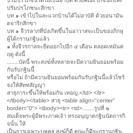
ปรัมปรโภชน์ได้ไม่เป็นอาบัติ ด้วยคณะโภชนะและ
ปรัมปรโภชนะสิกขา
บท ๑ เข้าไปในละแวกบ้านได้ไม่อาบัติ ด้วยอนามัน
ตจาริกสิกขา
บท ๑ จีวรลาภที่บังเกิดขึ้นในอาวาสจะเป็นของภิกษุ
ผู้ได้กรานกฐินแล้ว
๑ ทั้งจีวรกาลจะยืดออกไปอีก ๔ เดือน ตลอดเหมันต
ฤดู ดังนี้
........บัดนี้ พระสงฆ์ทั้งหลายจะมีความยินยอมพร้อม
กันรับกฐินนี้
หรือไม่ ถ้ามีความยินยอมพร้อมกันรับกฐินนี้แล้วไซร้
จงให้สัททสัญญา
สาธุการะขึ้นให้พร้อมกัน เทอญ.</td> </tr>
</tbody></table> สาธุ <table align="center"
border="0"> <tbody><tr> <td>........รูปที่ ๒
สมเด็จพระผู้มีพระภาคเจ้า ทรงอนุญาตกฐินนัตถารกิ
จนั้น ให้
เป็นการเฉพาะบุคคล สงฆ์ก็ดี คณะก็ดีจะกรานกฐิน