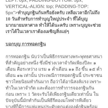
LEFT: 0px; PADDING-BOTTOM: 5px;
VERTICAL-ALIGN: top; PADDING-TOP:
5px">
ทำบุญกฐินกันหรือยังครับ เหลือเวลาอีกไม่ถึง
10 วันสำหรับการทำบุญใหญ่ประจำ ที่ได้บุญ
มากมายมหาศาล ทำให้ได้นะครับ เพราะบุญจะช่วย
เราได้ในเวลาเราต้องเผชิญสิ่งแย่ๆ
บอกบุญ การทอดกฐิน
การทอดกฐิน นับว่าเป็นพิธีกรรมทางพระพุทธศาสนา
ที่สำคัญอย่างหนึ่ง ซึ่งมีช่วงเวลาจำกัดเพียงปีละ ๑
เดือน คือระหว่าง แรม ๑ ค่ำเดือน ๑๑ ถึง ขึ้น ๑๕ ค่ำ
เดือน ๑๒ เท่านั้น ประเพณีการทอดกฐินนี้ ประชาชน
ชาวไทยนิยมทำกันมาก ถือว่าได้อานิสงส์แรง เพราะ
ทำในเวลาจำกัด และต้องการทำการจองกฐินกัน
ก่อน เพราะ 1 วัดจะรับได้เพียงกฐินเดียวเท่านั้น ใน
ปัจจุบันนี้มักทำกันเป็นพิธีรีตองมโหฬารทีเดียว
บางทีก็มีการแห่แหนประดับตกแต่งองค์กฐินพร้อม