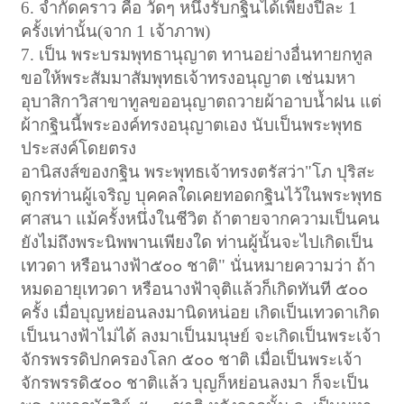
6. จำกัดคราว คือ วัดๆ หนึ่งรับกฐินได้เพียงปีละ 1
ครั้งเท่านั้น(จาก 1 เจ้าภาพ)
7. เป็น พระบรมพุทธานุญาต ทานอย่างอื่นทายกทูล
ขอให้พระสัมมาสัมพุทธเจ้าทรงอนุญาต เช่นมหา
อุบาสิกาวิสาขาทูลขออนุญาตถวายผ้าอาบน้ำฝน แต่
ผ้ากฐินนี้พระองค์ทรงอนุญาตเอง นับเป็นพระพุทธ
ประสงค์โดยตรง
อานิสงส์ของกฐิน พระพุทธเจ้าทรงตรัสว่า"โภ ปุริสะ
ดูกรท่านผู้เจริญ บุคคลใดเคยทอดกฐินไว้ในพระพุทธ
ศาสนา แม้ครั้งหนึ่งในชีวิต ถ้าตายจากความเป็นคน
ยังไม่ถึงพระนิพพานเพียงใด ท่านผู้นั้นจะไปเกิดเป็น
เทวดา หรือนางฟ้า๕๐๐ ชาติ" นั่นหมายความว่า ถ้า
หมดอายุเทวดา หรือนางฟ้าจุติแล้วก็เกิดทันที ๕๐๐
ครั้ง เมื่อบุญหย่อนลงมานิดหน่อย เกิดเป็นเทวดาเกิด
เป็นนางฟ้าไม่ได้ ลงมาเป็นมนุษย์ จะเกิดเป็นพระเจ้า
จักรพรรดิปกครองโลก ๕๐๐ ชาติ เมื่อเป็นพระเจ้า
จักรพรรดิ๕๐๐ ชาติแล้ว บุญก็หย่อนลงมา ก็จะเป็น