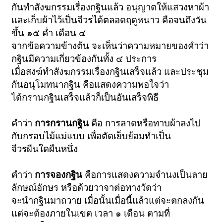
กันทำสังฆกรรมเรื่องกฐินแล้ว อนุญาตให้แสวงหาผ้า
และเก็บผ้าไว้เป็นจีวรได้ตลอดฤดูหนาว คือจนถึงวัน
ขึ้น ๑๕ ค่ำ เดือน ๔
จากข้อความข้างต้น จะเห็นว่าความหมายของคำว่า
กฐินมีความเกี่ยวข้องกันทั้ง ๔ ประการ
เมื่อสงฆ์ทำสังฆกรรมเรื่องกฐินเสร็จแล้ว และประชุม
กันอนุโมทนากฐิน คือแสดงความพอใจว่า
ได้กรานกฐินเสร็จแล้วก็เป็นอันเสร็จพิธี
คำว่า
การกรานกฐิน
คือ การลาดหรือทาบผ้าลงไป
กับกรอบไม้แม่แบบ เพื่อตัดเย็บย้อมทำเป็น
จีวรผืนใดผืนหนึ่ง
คำว่า
การจองกฐิน
คือการแสดงความจำนงเป็นลาย
ลักษณ์อักษร หรือด้วยวาจาต่อทางวัดว่า
จะนำกฐินมาถวาย เมื่อนั้นเมื่อนี้แล้วแต่จะตกลงกัน
แต่จะต้องภายในเขต เวลา ๑ เดือน ตามที่