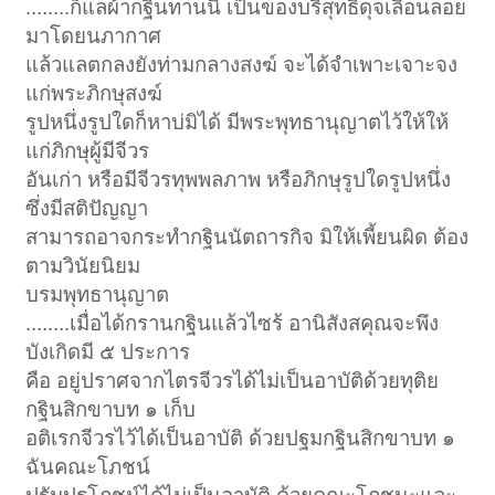
........ก็แลผ้ากฐินทานนี้ เป็นของบริสุทธิ์ดุจเลื่อนลอย
มาโดยนภากาศ
แล้วแลตกลงยังท่ามกลางสงฆ์ จะได้จำเพาะเจาะจง
แก่พระภิกษุสงฆ์
รูปหนึ่งรูปใดก็หาบ่มิได้ มีพระพุทธานุญาตไว้ให้ให้
แก่ภิกษุผู้มีจีวร
อันเก่า หรือมีจีวรทุพพลภาพ หรือภิกษุรูปใดรูปหนึ่ง
ซึ่งมีสติปัญญา
สามารถอาจกระทำกฐินนัตถารกิจ มิให้เพี้ยนผิด ต้อง
ตามวินัยนิยม
บรมพุทธานุญาต
........เมื่อได้กรานกฐินแล้วไซร้ อานิสังสคุณจะพึง
บังเกิดมี ๕ ประการ
คือ อยู่ปราศจากไตรจีวรได้ไม่เป็นอาบัติด้วยทุติย
กฐินสิกขาบท ๑ เก็บ
อติเรกจีวรไว้ได้เป็นอาบัติ ด้วยปฐมกฐินสิกขาบท ๑
ฉันคณะโภชน์