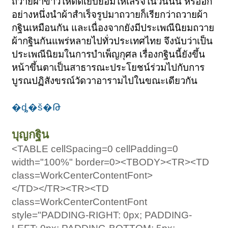
ถวายผ้าขาวให้ตัดเย็บย้อมให้เสร็จในวันนั้น หรืออีก
อย่างหนึ่งนำผ้าสำเร็จรูปมาถวายก็เรียกว่าถวายผ้า
กฐินเหมือนกัน และเนื่องจากยังมีประเพณีนิยมถวาย
ผ้ากฐินกันแพร่หลายไปทั่วประเทศไทย จึงนับว่าเป็น
ประเพณีนิยมในการบำเพ็ญกุศล เรื่องกฐินนี้ยังขึ้น
หน้าขึ้นตาเป็นสาธารณะประโยชน์ร่วมไปกับการ
บูรณปฏิสังขรณ์วัดวาอารามไปในขณะเดียวกัน
�ȡ�š�Թ
บุญกฐิน
<TABLE cellSpacing=0 cellPadding=0
width="100%" border=0><TBODY><TR><TD
class=WorkCenterContentFont>
</TD></TR><TR><TD
class=WorkCenterContentFont
style="PADDING-RIGHT: 0px; PADDING-