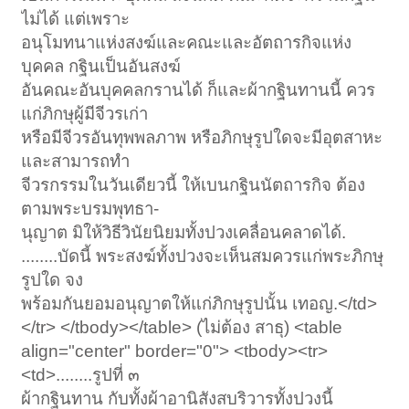
ไม่ได้ แต่เพราะ
อนุโมทนาแห่งสงฆ์และคณะและอัตถารกิจแห่ง
บุคคล กฐินเป็นอันสงฆ์
อันคณะอันบุคคลกรานได้ ก็และผ้ากฐินทานนี้ ควร
แก่ภิกษุผู้มีจีวรเก่า
หรือมีจีวรอันทุพพลภาพ หรือภิกษุรูปใดจะมีอุตสาหะ
และสามารถทำ
จีวรกรรมในวันเดียวนี้ ให้เบนกฐินนัตถารกิจ ต้อง
ตามพระบรมพุทธา-
นุญาต มิให้วิธีวินัยนิยมทั้งปวงเคลื่อนคลาดได้.
........บัดนี้ พระสงฆ์ทั้งปวงจะเห็นสมควรแก่พระภิกษุ
รูปใด จง
พร้อมกันยอมอนุญาตให้แก่ภิกษุรูปนั้น เทอญ.</td>
</tr> </tbody></table> (ไม่ต้อง สาธุ) <table
align="center" border="0"> <tbody><tr>
<td>........รูปที่ ๓
ผ้ากฐินทาน กับทั้งผ้าอานิสังสบริวารทั้งปวงนี้