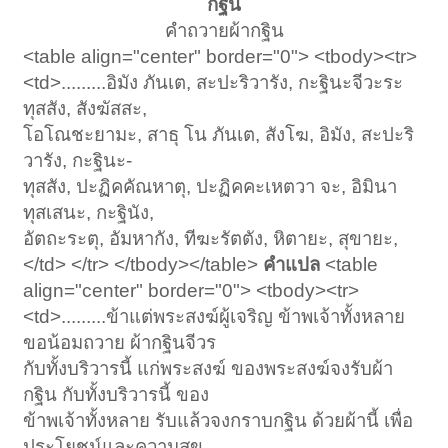
กฐิน
คำถวายผ้ากฐิน​
<table align="center" border="0"> <tbody><tr>
<td>.........อิมัง ภันเต, สะปะริวารัง, กะฐินะจีวะระ
ทุสสัง, สังฆัสสะ,
โอโณชะยามะ, สาธุ โน ภันเต, สังโฆ, อิมัง, สะปะริ
วารัง, กะฐินะ-
ทุสสัง, ปะฏิคคัณหาตุ, ปะฏิคคะเหตวา จะ, อิมินา
ทุสเสนะ, กะฐินัง,
อัตถะระตุ, อัมหากัง, ทีฆะรัตตัง, หิตายะ, สุขายะ,
</td> </tr> </tbody></table>
คำแปล
<table
align="center" border="0"> <tbody><tr>
<td>.........ข้าแต่พระสงฆ์ผู้เจริญ ข้าพเจ้าทั้งหลาย
ขอน้อมถวาย ผ้ากฐินจีวร
กับทั้งบริวารนี้ แก่พระสงฆ์ ของพระสงฆ์จงรับผ้า
กฐิน กับทั้งบริวารนี้ ของ
ข้าพเจ้าทั้งหลาย รับแล้วจงกราบกฐิน ด้วยผ้านี้ เพื่อ
ประโยชน์และความสุข