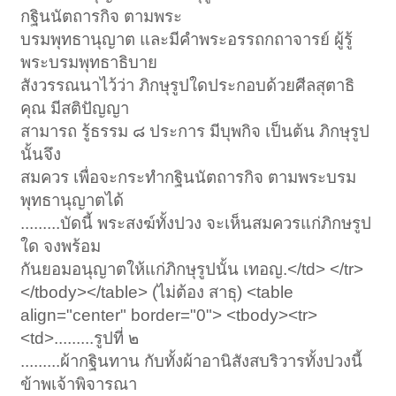
กฐินนัตถารกิจ ตามพระ
บรมพุทธานุญาต และมีคำพระอรรถกถาจารย์ ผู้รู้
พระบรมพุทธาธิบาย
สังวรรณนาไว้ว่า ภิกษุรูปใดประกอบด้วยศีลสุตาธิ
คุณ มีสติปัญญา
สามารถ รู้ธรรม ๘ ประการ มีบุพกิจ เป็นต้น ภิกษุรูป
นั้นจึง
สมควร เพื่อจะกระทำกฐินนัตถารกิจ ตามพระบรม
พุทธานุญาตได้
.........บัดนี้ พระสงฆ์ทั้งปวง จะเห็นสมควรแก่ภิกษรูป
ใด จงพร้อม
กันยอมอนุญาตให้แก่ภิกษุรูปนั้น เทอญ.</td> </tr>
</tbody></table> (ไม่ต้อง สาธุ) <table
align="center" border="0"> <tbody><tr>
<td>.........รูปที่ ๒
.........ผ้ากฐินทาน กับทั้งผ้าอานิสังสบริวารทั้งปวงนี้
ข้าพเจ้าพิจารณา