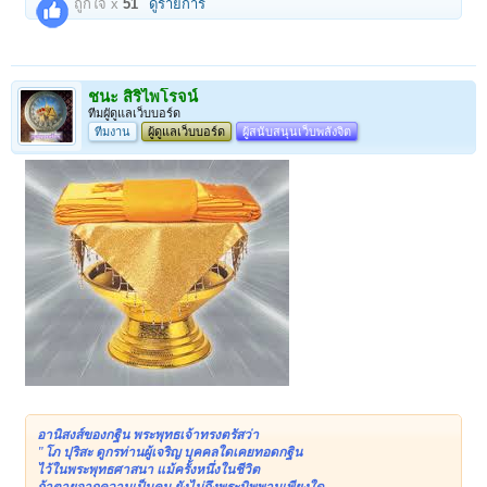
ถูกใจ x
51
ดูรายการ
ชนะ สิริไพโรจน์
ทีมผูัดูแลเว็บบอร์ด
ทีมงาน
ผู้ดูแลเว็บบอร์ด
ผู้สนับสนุนเว็บพลังจิต
อานิสงส์ของกฐิน พระพุทธเจ้าทรงตรัสว่า
"โภ ปุริสะ ดูกรท่านผู้เจริญ บุคคลใดเคยทอดกฐิน
ไว้ในพระพุทธศาสนา แม้ครั้งหนึ่งในชีวิต
ถ้าตายจากความเป็นคน ยังไม่ถึงพระนิพพานเพียงใด