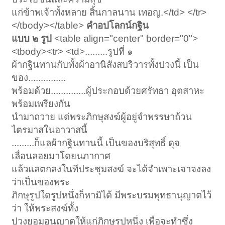
แก่ข้าพเจ้าทั้งหลาย สิ้นกาลนาน เทอญ.</td> </tr>
</tbody></table>
คำอปโลกน์กฐิน
แบบ ๒ รูป
<table align="center" border="0">
<tbody><tr> <td>.........รูปที่ ๑
ผ้ากฐินทานกับทั้งผ้าอานิสังสบริวารทั้งปวงนี้ เป็น
ของ...............
พร้อมด้วย..............ผู้ประกอบด้วยศรัทธา อุตสาหะ
พร้อมเพรียงกัน
นำมาถวาย แด่พระภิกษุสงฆ์ผู้อยู่จำพรรษาถ้วน
ไตรมาสในอาวาสนี้
.........ก็แลผ้ากฐินทานนี้ เป็นของบริสุทธิ์ ดุจ
เลื่อนลอยมาโดยนภากาศ
แล้วแลตกลงในทีประชุมสงฆ์ จะได้จำเพาะเจาจงลง
ว่าเป็นของพระ
ภิกษุรูปใดรูปหนึ่งก็หามิได้ มีพระบรมพุทธานุญาตไว้
ว่า ให้พระสงฆ์ทั้ง
ปวงยอมอนุญาตให้แก่ภิกษุรูปหนึ่ง เพื่อจะทำซึ่ง