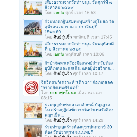
เสียงธรรมจากวัดท่าขนุน วันศุกร์ที่ ๗
สิงหาคม ๒๕๖๙
โดย
iamfu
ศุกร์ เวลา 16:53
ร่วมทอดกฐินสมทบทุนสร้างอุโบสถ วัด
สุพีรอนวนาราม จ.ปราจีนบุรี
15พย.69
โดย
ศิษย์รุ่นจิ๋ว
พฤหัสบดี เวลา 17:45
เสียงธรรมจากวัดท่าขนุน วันพฤหัสบดี
ที่ ๖ สิงหาคม ๒๕๖๙
โดย
iamfu
พฤหัสบดี เวลา 18:06
ผ้าป่าจัดหาเครื่องมือแพทย์สำหรับห้อง
อุบัติเหตุและฉุกเฉิน &หอผู้ป่วยวิกฤต...
โดย
ศิษย์รุ่นจิ๋ว
ศุกร์ เวลา 10:17
จิตวิทยา/วิเคราะห์ "เด็ก 14" ก่อเหตุสลด
"กราดยิงเทพศิรินทร์"
โดย
ยะธาพุทโมนะ
เมื่อวาน เวลา
08:15
ร่วมบุญกับพระอ.เอกลักษณ์ ปัญญาค
โม สร้างกุฏิสงฆ์ถวายวัดป่าเทสรังสีดง
พญาเย็น...
โดย
ศิษย์รุ่นจิ๋ว
ศุกร์ เวลา 14:29
ร่วมทําบุญสร้างห้องสุขาปลดทุกข์ 30
ห้อง วัดปราสาท จ.นนทบุรี