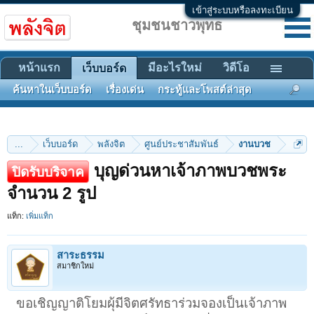
เข้าสู่ระบบหรือลงทะเบียน
ชุมชนชาวพุทธ
หน้าแรก
มีอะไรใหม่
วิดีโอ
เว็บบอร์ด
ค้นหาในเว็บบอร์ด
เรื่องเด่น
กระทู้และโพสต์ล่าสุด
...
เว็บบอร์ด
พลังจิต
ศูนย์ประชาสัมพันธ์
งานบวช
บุญด่วนหาเจ้าภาพบวชพระ
ปิดรับบริจาค
จำนวน 2 รูป
แท็ก:
เพิ่มแท็ก
สาระธรรม
สมาชิกใหม่
ขอเชิญญาติโยมผุ้มีจิตศรัทธาร่วมจองเป็นเจ้าภาพ