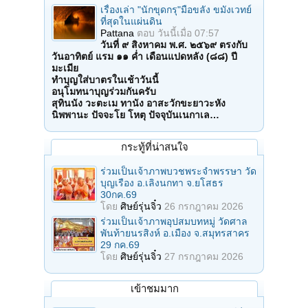
เรื่องเล่า "นักขุดกรุ"มือขลัง ขมังเวทย์
ที่สุดในแผ่นดิน
Pattana
ตอบ
วันนี้เมื่อ 07:57
วันที่ ๙ สิงหาคม พ.ศ. ๒๕๖๙ ตรงกับ
วันอาทิตย์ แรม ๑๑ ค่ำ เดือนแปดหลัง (๘๘) ปี
มะเมีย
ทำบุญใส่บาตรในเช้าวันนี้
อนุโมทนาบุญร่วมกันครับ
สุทินนัง วะตะเม ทานัง อาสะวักขะยาวะหัง
นิพพานะ ปัจจะโย โหตุ ปัจจุบันเนกาเล…
กระทู้ที่น่าสนใจ
ร่วมเป็นเจ้าภาพบวชพระจำพรรษา วัด
บุญเรือง อ.เลิงนกทา จ.ยโสธร
30กค.69
โดย
ศิษย์รุ่นจิ๋ว
26 กรกฎาคม 2026
ร่วมเป็นเจ้าภาพอุปสมบทหมู่ วัดศาล
พันท้ายนรสิงห์ อ.เมือง จ.สมุทรสาคร
29 กค.69
โดย
ศิษย์รุ่นจิ๋ว
27 กรกฎาคม 2026
เข้าชมมาก