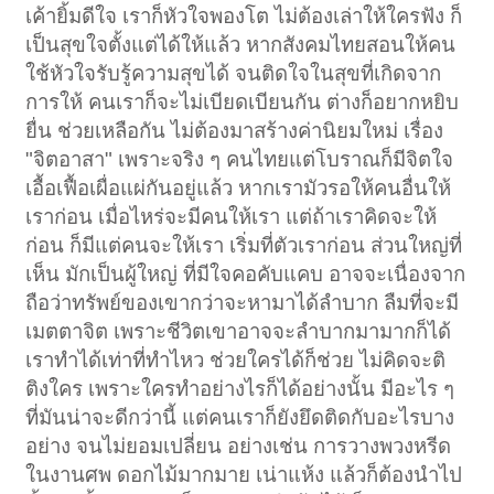
เค้ายิ้มดีใจ เราก็หัวใจพองโต ไม่ต้องเล่าให้ใครฟัง ก็
เป็นสุขใจตั้งแต่ได้ให้แล้ว หากสังคมไทยสอนให้คน
ใช้หัวใจรับรู้ความสุขได้ จนติดใจในสุขที่เกิดจาก
การให้ คนเราก็จะไม่เบียดเบียนกัน ต่างก็อยากหยิบ
ยื่น ช่วยเหลือกัน ไม่ต้องมาสร้างค่านิยมใหม่ เรื่อง
"จิตอาสา" เพราะจริง ๆ คนไทยแต่โบราณก็มีจิตใจ
เอื้อเฟื้อเผื่อแผ่กันอยู่แล้ว หากเรามัวรอให้คนอื่นให้
เราก่อน เมื่อไหร่จะมีคนให้เรา แต่ถ้าเราคิดจะให้
ก่อน ก็มีแต่คนจะให้เรา เริ่มที่ตัวเราก่อน ส่วนใหญ่ที่
เห็น มักเป็นผู้ใหญ่ ที่มีใจคอคับแคบ อาจจะเนื่องจาก
ถือว่าทรัพย์ของเขากว่าจะหามาได้ลำบาก ลืมที่จะมี
เมตตาจิต เพราะชีวิตเขาอาจจะลำบากมามากก็ได้
เราทำได้เท่าที่ทำไหว ช่วยใครได้ก็ช่วย ไม่คิดจะติ
ติงใคร เพราะใครทำอย่างไรก็ได้อย่างนั้น มีอะไร ๆ
ที่มันน่าจะดีกว่านี้ แต่คนเราก็ยังยึดติดกับอะไรบาง
อย่าง จนไม่ยอมเปลี่ยน อย่างเช่น การวางพวงหรีด
ในงานศพ ดอกไม้มากมาย เน่าแห้ง แล้วก็ต้องนำไป