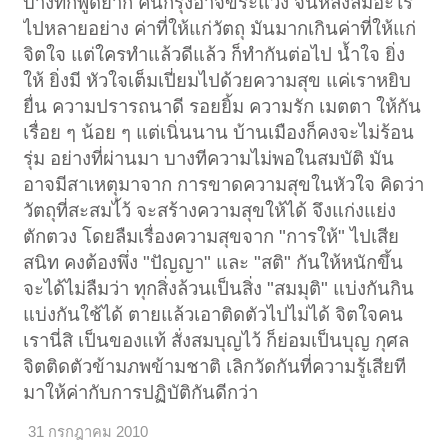
บางทีก็พูดยาก คนกรุงอาจขี้ระแวง จนหลงลืมอะไร
ไปหลายอย่าง ค่าที่ให้แก่วัตถุ มันมากเกินค่าที่ให้แก่
จิตใจ แต่ใครทำแล้วดีแล้ว ก็ทำกันต่อไป น้ำใจ ยิ่ง
ให้ ยิ่งมี หัวใจเต็มเปี่ยมไปด้วยความสุข แค่เราหยิบ
ยื่น ความปรารถนาดี รอยยิ้ม ความรัก เมตตา ให้กัน
เรื่อย ๆ น้อย ๆ แต่เนิ่นนาน บ้านเมืองก็คงจะไม่ร้อน
รุ่ม อย่างที่ผ่านมา บางทีความไม่พอในสมบัติ มัน
อาจมีสาเหตุมาจาก การขาดความสุขในหัวใจ คิดว่า
วัตถุที่สะสมไ้ว้ จะสร้างความสุขให้ได้ จึงแก่งแย่ง
ตักตวง โดยลืมเรื่องความสุขจาก "การให้" ไปเสีย
สนิท คงต้องพึ่ง "ปัญญา" และ "สติ" กันให้หนักขึ้น
จะได้ไม่ลืมว่า ทุกสิ่งล้วนเป็นสิ่ง "สมมุติ" แบ่งกันกิน
แบ่งกันใช้ได้ ตายแล้วเอาติดตัวไปไม่ได้ จิตใจคน
เรานี่สิ เป็นของแท้ สั่งสมบุญไว้ ก็ย่อมเป็นบุญ กุศล
จิตติดตัวข้ามภพข้ามชาติ เลิกวัดกันที่ความรู้เสียที
มาให้ค่ากับการปฏิบัติกันดีกว่า
31 กรกฎาคม 2010