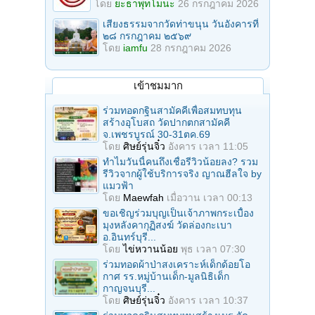
โดย
ยะธาพุทโมนะ
26 กรกฎาคม 2026
เสียงธรรมจากวัดท่าขนุน วันอังคารที่
๒๘ กรกฎาคม ๒๕๖๙
โดย
iamfu
28 กรกฎาคม 2026
เข้าชมมาก
ร่วมทอดกฐินสามัคคีเพื่อสมทบทุน
สร้างอุโบสถ วัดปากตกสามัคคี
จ.เพชรบูรณ์ 30-31ตค.69
โดย
ศิษย์รุ่นจิ๋ว
อังคาร เวลา 11:05
ทำไมวันนี้คนถึงเชื่อรีวิวน้อยลง? รวม
รีวิวจากผู้ใช้บริการจริง ญาณฮีลใจ by
แมวฟ้า
โดย
Maewfah
เมื่อวาน เวลา 00:13
ขอเชิญร่วมบุญเป็นเจ้าภาพกระเบื้อง
มุงหลังคากุฏิสงฆ์ วัดล่องกะเบา
อ.อินทร์บุรี...
โดย
ไข่หวานน้อย
พุธ เวลา 07:30
ร่วมทอดผ้าป่าสงเคราะห์เด็กด้อยโอ
กาศ รร.หมู่บ้านเด็ก-มูลนิธิเด็ก
กาญจนบุรี...
โดย
ศิษย์รุ่นจิ๋ว
อังคาร เวลา 10:37