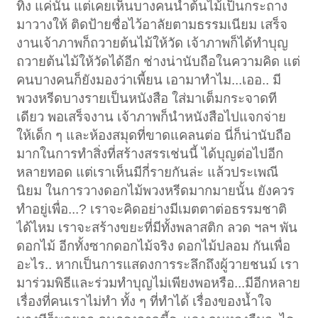
ทิ้ง แค่นั้น แต่เคยเห็นบางคนนำต้นไม้เป็นกระถาง
มาวางให้ ติดป้ายชื่อไว้อาลัยตามธรรมเนียม เสร็จ
งานเจ้าภาพก็ถวายต้นไม้ให้วัด เจ้าภาพก็ได้ทำบุญ
ถวายต้นไม้ให้วัดได้อีก ช่างน่านับถือในความคิด แต่
คนบางคนก็ยังมองว่าเพี้ยน เอามาทำไม...เออ.. มี
พวงหรีดบางรายเป็นหนังสือ ใส่มาเต็มกระจาดที
เดียว พอเสร็จงาน เจ้าภาพก็นำหนังสือไปแจกจ่าย
ให้เด็ก ๆ และห้องสมุดที่ขาดแคลนต่อ นี่ก็น่านับถือ
มากในการทำสิ่งที่สร้างสรรเช่นนี้ ได้บุญต่อไปอีก
หลายทอด แต่เราเห็นมีกี่รายกันล่ะ แล้วประเพณี
นิยม ในการวางดอกไม้พวงหรีดมากมายนั้น ยังควร
ทำอยู่เพื่อ...? เราจะคิดอย่างมีเมตตาต่อธรรมชาติ
ได้ไหม เราจะสร้างขยะที่มีทั้งพลาสติก ลวด ฯลฯ พัน
ดอกไม้ อีกทั้งซากดอกไม้จริง ดอกไม้ปลอม กันเพื่อ
อะไร.. หากเป็นการแสดงการระลึกถึงผู้วายชนม์ เรา
มาร่วมพิธีและร่วมทำบุญไม่เพียงพอหรือ...มีอีกหลาย
เรื่องที่คนเราไม่ทำ ทั้ง ๆ ที่ทำได้ เรื่องของน้ำใจ