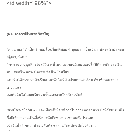
<td width="96%">
(พระ อาจารย์ไพศาล วิสาโล)
"คุณนายแก้ว" เป็นเจ้าของโรงเรียนที่ชอบทำบุญมาก เป็นเจ้าภาพทอดผ้าป่าทอด
กฐินอยู่เนือง ๆ
ใครมาบอกบุญสร้างโบสถ์วิหารที่ไหน ไม่เคยปฏิเสธ เธอปลื้มปิติมากที่ถวายเงิน
นับแสนสร้างหอระฆังถวายวัดข้างโรงเรียน
แต่ เมื่อได้ทราบว่านักเรียนคนหนึ่ง ไม่มีเงินจ่ายค่าเล่าเรียน ค้างชำระมาสอง
เทอมแล้ว
เธอตัดสินใจไล่นักเรียนคนนั้นออกจากโรงเรียน ทันที
"สายใจ"พาป้าวัย ๗๐ และเพื่อนซึ่งมีขาพิการไปถวายภัตตาหารเช้าที่วัดแห่งหนึ่ง
ซึ่งมีเจ้าอาวาสเป็นที่ศรัทธานับถือของประชาชนทั่วประเทศ
เช้าวันนั้นมี คนมาทำบุญคับคั่ง จนลานวัดแน่นขนัดไปด้วยรถ