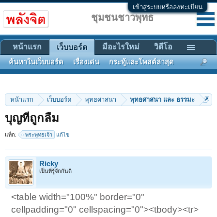
เข้าสู่ระบบหรือลงทะเบียน
ชุมชนชาวพุทธ
หน้าแรก
มีอะไรใหม่
วิดีโอ
เว็บบอร์ด
ค้นหาในเว็บบอร์ด
เรื่องเด่น
กระทู้และโพสต์ล่าสุด
หน้าแรก
เว็บบอร์ด
พุทธศาสนา
พุทธศาสนา และ ธรรมะ
บุญที่ถูกลืม
แท็ก:
พระพุทธเจ้า
แก้ไข
Ricky
เป็นที่รู้จักกันดี
<table width="100%" border="0"
cellpadding="0" cellspacing="0"><tbody><tr>