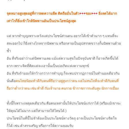
จุดหมายสูงสุดอยู่ที่การลดความยึด ติดถือมั่นในตัว
+++
ของ
+++
ยิ่งลดได้มาก
เท่าไรก็ยิ่งเข้าใกล้นิพพานอันเป็นประโยชน์สูงสุด
แต่ หากทำบุญเพราะหวังแต่ประโยชน์ส่วนตน อยากได้เข้าตัวมาก ๆ แทนที่จะ
สละออกไป ก็ยิ่งห่างไกลจากนิพพาน หรือกลายเป็นอุปสรรคขวางกั้นนิพพานด้วย
ซ้ำ
อัน ที่จริงอย่าว่าแต่นิพพานเลย แม้แต่ความสุขในปัจจุบันชาติ ก็อาจเกิดขึ้นได้
ยาก เพราะจิตที่คิดแต่จะเอานั้นเป็นบ่อเกิดแห่งความทุกข์
อัน ที่จริงถ้ามองให้กว้างกว่าการทำบุญ ก็จะพบปรากฏการณ์ในทำนองเดียวกัน
นั่นคือ
คนไทยนิยมทำดีกับคนที่ถือว่าอยู่สูงกว่าตน แต่ไม่สนใจที่จะทำดีกับคนที่
ถือว่าต่ำกว่าตน เช่น ทำดี กับเจ้านาย คนรวย ข้าราชการระดับสูง นักการเมือง
ทั้งนี้ก็เพราะเหตุผลเดียวกัน คือคนเหล่านั้นให้ประโยชน์แก่เราได้ (หรือแม้เขาจะ
ให้คุณได้ไม่มาก แต่ก็สามารถให้โทษได้ )
ประโยชน์ในที่นี้ไม่จำต้องเป็นประโยชน์ทางวัตถุ อาจเป็นประโยชน์ทางจิตใจ
ก็ได้ เช่น คำสรรเสริญ หรือการให้ความยอมรับ