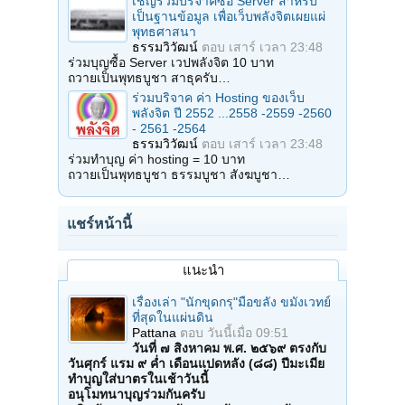
เชิญร่วมบริจาคซื้อ Server สำหรับ
เป็นฐานข้อมูล เพื่อเว็บพลังจิตเผยแผ่
พุทธศาสนา
ธรรมวิวัฒน์
ตอบ
เสาร์ เวลา 23:48
ร่วมบุญซื้อ Server เวปพลังจิต 10 บาท
ถวายเป็นพุทธบูชา สาธุครับ…
ร่วมบริจาค ค่า Hosting ของเว็บ
พลังจิต ปี 2552 ...2558 -2559 -2560
- 2561 -2564
ธรรมวิวัฒน์
ตอบ
เสาร์ เวลา 23:48
ร่วมทำบุญ ค่า hosting = 10 บาท
ถวายเป็นพุทธบูชา ธรรมบูชา สังฆบูชา…
แชร์หน้านี้
แนะนำ
เรื่องเล่า "นักขุดกรุ"มือขลัง ขมังเวทย์
ที่สุดในแผ่นดิน
Pattana
ตอบ
วันนี้เมื่อ 09:51
วันที่ ๗ สิงหาคม พ.ศ. ๒๕๖๙ ตรงกับ
วันศุกร์ แรม ๙ ค่ำ เดือนแปดหลัง (๘๘) ปีมะเมีย
ทำบุญใส่บาตรในเช้าวันนี้
อนุโมทนาบุญร่วมกันครับ