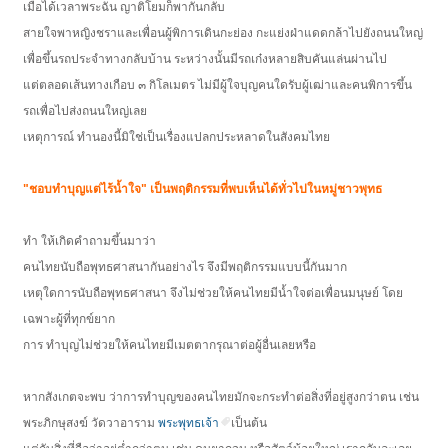
เมื่อได้เวลาพระฉัน ญาติโยมก็พากันกลับ
สายใจพาหญิงชราและเพื่อนผู้พิการเดินกะย่อง กะแย่งฝ่าแดดกล้าไปยังถนนใหญ่
เพื่อขึ้นรถประจำทางกลับบ้าน ระหว่างนั้นมีรถเก๋งหลายสิบคันแล่นผ่านไป
แต่ตลอดเส้นทางเกือบ ๓ กิโลเมตร ไม่มีผู้ใจบุญคนใดรับผู้เฒ่าและคนพิการขึ้น
รถเพื่อไปส่งถนนใหญ่เลย
เหตุการณ์ ทำนองนี้มิใช่เป็นเรื่องแปลกประหลาดในสังคมไทย
"ชอบทำบุญแต่ไร้น้ำใจ" เป็นพฤติกรรมที่พบเห็นได้ทั่วไปในหมู่ชาวพุทธ
ทำ ให้เกิดคำถามขึ้นมาว่า
คนไทยนับถือพุทธศาสนากันอย่างไร จึงมีพฤติกรรมแบบนี้กันมาก
เหตุใดการนับถือพุทธศาสนา จึงไม่ช่วยให้คนไทยมีน้ำใจต่อเพื่อนมนุษย์ โดย
เฉพาะผู้ที่ทุกข์ยาก
การ ทำบุญไม่ช่วยให้คนไทยมีเมตตากรุณาต่อผู้อื่นเลยหรือ
หากสังเกตจะพบ ว่าการทำบุญของคนไทยมักจะกระทำต่อสิ่งที่อยู่สูงกว่าตน เช่น
พระภิกษุสงฆ์ วัดวาอาราม
พระพุทธเจ้า
เป็นต้น