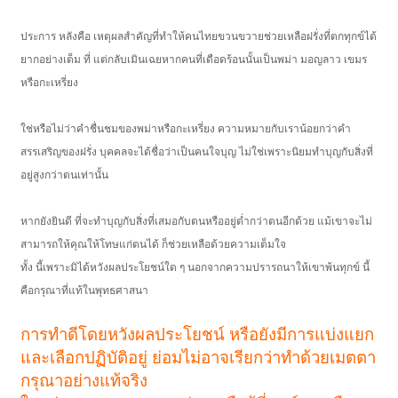
ประการ หลังคือ เหตุผลสำคัญที่ทำให้คนไทยขวนขวายช่วยเหลือฝรั่งที่ตกทุกข์ได้
ยากอย่างเต็ม ที่ แต่กลับเมินเฉยหากคนที่เดือดร้อนนั้นเป็นพม่า มอญลาว เขมร
หรือกะเหรี่ยง
ใช่หรือไม่ว่าคำชื่นชมของพม่าหรือกะเหรี่ยง ความหมายกับเราน้อยกว่าคำ
สรรเสริญของฝรั่ง บุคคลจะได้ชื่อว่าเป็นคนใจบุญ ไม่ใช่เพราะนิยมทำบุญกับสิ่งที่
อยู่สูงกว่าตนเท่านั้น
หากยังยินดี ที่จะทำบุญกับสิ่งที่เสมอกับตนหรืออยู่ต่ำกว่าตนอีกด้วย แม้เขาจะไม่
สามารถให้คุณให้โทษแก่ตนได้ ก็ช่วยเหลือด้วยความเต็มใจ
ทั้ง นี้เพราะมิได้หวังผลประโยชน์ใด ๆ นอกจากความปรารถนาให้เขาพ้นทุกข์ นี้
คือกรุณาที่แท้ในพุทธศาสนา
การทำดีโดยหวังผลประโยชน์ หรือยังมีการแบ่งแยก
และเลือกปฏิบัติอยู่ ย่อมไม่อาจเรียกว่าทำด้วยเมตตา
กรุณาอย่างแท้จริง