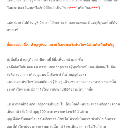
แต่กับสิ่งที่ถือว่าอยู่ต่ำกว่าตน เช่น คนยากจน หรือสัตว์น้อยใหญ่ เรากลับละเลย
กันมาก (ยกเว้นคนหรือสัตว์ที่ถือว่าเป็น "พวก
+++
" หรือ "ของ
+++
")
แม้แต่เวลาไปทำบุญที่ วัด เราก็มักละเลยสามเณรและแม่ชี แต่กุลีกุจอเต็มที่กับ
พระสงฆ์
นั่นแสดงว่าที่เราทำบุญกันมากมาย ก็เพราะหวังประโยชน์ส่วนตัวเป็นสำคัญ
ดังนั้นยิ่ง ทำบุญด้วยท่าทีแบบนี้ ก็ยิ่งเห็นแก่ตัวมากขึ้น
ผลคือจิตใจยิ่งคับแคบ ความเมตตากรุณาต่อผู้ทุกข์ยากมีแต่จะน้อยลง ไม่ต้อง
สงสัยเลยว่า การทำบุญแบบนี้กลับจะทำให้ได้บุญน้อยลง
แน่นอนว่าประโยชน์ย่อมเกิดแก่ ผู้รับอยู่แล้ว เช่น หากถวายอาหาร อาหารนั้น
ย่อมทำให้พระสงฆ์มีกำลังในการศึกษาปฏิบัติธรรมได้มากขึ้น
แต่ อานิสงส์ที่จะเกิดแก่ผู้ถวายนั้นย่อมไม่เต็มเม็ดเต็มหน่วย เพราะเจือด้วยความ
เห็นแก่ตัว ยิ่งถ้าทำบุญ 100 บาท เพราะหวังจะได้เงินล้าน
บุญ ที่เกิดขึ้นย่อมน้อยลงไปอีกเพราะใช่หรือไม่ว่านี่เป็นการ "ค้ากำไรเกินควร"
บุญ ที่ทำในรูปของการถวายทานนั้น ไม่ว่าจะเป็นอาหารหรือเงินก็ตาม