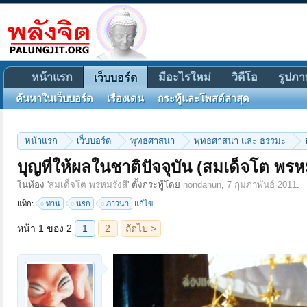
หน้าแรก
มีอะไรใหม่
วิดีโอ
รูปภา
เว็บบอร์ด
ค้นหาในเว็บบอร์ด
เรื่องเด่น
กระทู้และโพสต์ล่าสุด
หน้าแรก
เว็บบอร์ด
พุทธศาสนา
พุทธศาสนา และ ธรรมะ
บุญที่ให้ผลในชาติปัจจุบัน (สมเด็จโต พรหม
หน้า 1 ของ 2
1
2
ถัดไป >
ในห้อง '
สมเด็จโต พรหมรังสี
' ตั้งกระทู้โดย
nondanun
,
7 กุมภาพันธ์ 2011
.
แท็ก:
ทาน
นรก
ภาวนา
แก้ไข