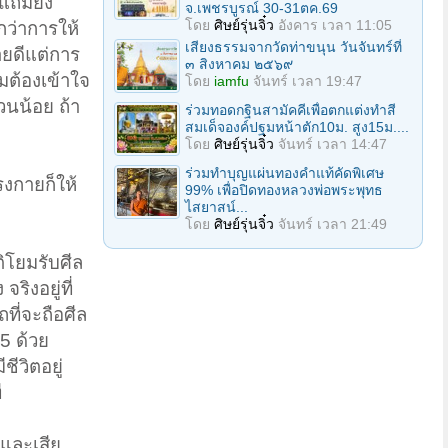
 แถมยัง
จ.เพชรบูรณ์ 30-31ตค.69
โดย
ศิษย์รุ่นจิ๋ว
อังคาร เวลา 11:05
กว่าการให้
เสียงธรรมจากวัดท่าขนุน วันจันทร์ที่
ายดีแต่การ
๓ สิงหาคม ๒๕๖๙
มต้องเข้าใจ
โดย
iamfu
จันทร์ เวลา 19:47
่วนน้อย ถ้า
ร่วมทอดกฐินสามัคคีเพื่อตกแต่งทำสี
สมเด็จองค์ปฐมหน้าตัก10ม. สูง15ม....
โดย
ศิษย์รุ่นจิ๋ว
จันทร์ เวลา 14:47
ร่วมทําบุญแผ่นทองคำแท้คัดพิเศษ
รงกายก็ให้
99% เพื่อปิดทองหลวงพ่อพระพุทธ
ไสยาสน์...
โดย
ศิษย์รุ่นจิ๋ว
จันทร์ เวลา 21:49
ิโยมรับศีล
ริงอยู่ที่
ที่จะถือศีล
5 ด้วย
ชีวิตอยู่
ี
และเสีย