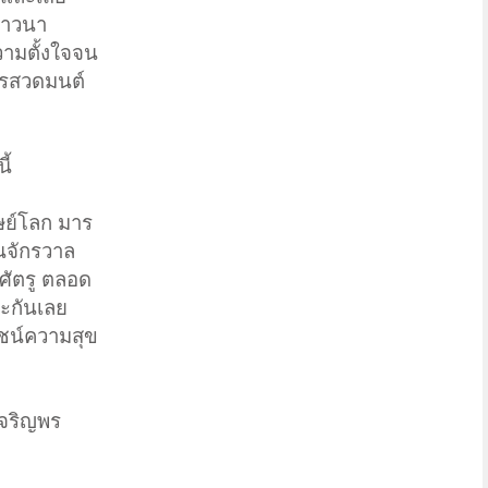
ภาวนา
ามตั้งใจจน
ารสวดมนต์
ี้
ุษย์โลก มาร
นจักรวาล
ะศัตรู ตลอด
ละกันเลย
ยชน์ความสุข
เจริญพร