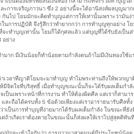
เป็นต้องมีทรัพย์สินเงินทอง ก็สามารถที่จะร่วมทำบุญได้
และการเจริญภาวนา ซึ่ง 2 อย่างนี้จะได้อานิสงส์ผลบุญมาก
กันไป โยมมักจะคิดทำบุญแต่การให้เท่านั้นเพราะว่ามันง่
นการปฏิบัติ จึงรู้สึกว่าทำยากกว่า การทำบุญทุกอย่าง โย
ี่จะทำบุญเท่านั้น โยมก็ได้กุศลแล้ว แต่บุญที่ได้รับยังเป็นส
3 อย่าง
็ทำมาก มีเงินน้อยก็ทำน้อยตามกำลังตนถ้าไม่มีเงินทองใช้แ
ม่ว่าเวลาที่ญาติโยมจะมาทำบุญ ทำไมพระท่านถึงให้พวกญาต
มีจิตใจที่บริสุทธิ์ เมื่อทำบุญขณะนั้นก็จะได้รับผลเต็มกำลัง จ
ป็นเพราะหน้าที่การงาน ทำให้ต้องผิดศีล แต่เราก็สามารถ
ะถือได้ครบทั้ง 5 ข้อด้วยเพียงแต่เราอาราธนารับศีลทั้ง 
อว่าเป็นการทำบุญที่ง่ายมากได้รับผลเต็มกำลัง ในขณะที่ยังมี
ถ้าเกิดเราต้องตายในขณะนั้นก็ส่งผลให้เราไปสู่สุคติทันท
่มักจะเข้าใจกันว่า การภาวนาสวดมนต์มีประโยชน์น้อย 