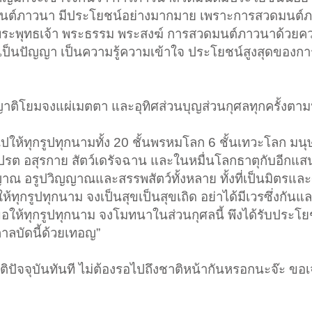
มนต์ภาวนา มีประโยชน์อย่างมากมาย เพราะการสวดมนต์
พระพุทธเจ้า พระธรรม พระสงฆ์ การสวดมนต์ภาวนาด้วยคว
ดเป็นปัญญา เป็นความรู้ความเข้าใจ ประโยชน์สูงสุดของก
าติโยมจงแผ่เมตตา และอุทิศส่วนบุญส่วนกุศลทุกครั้งตามน
้ไปให้ทุกรูปทุกนามทั้ง 20 ชั้นพรหมโลก 6 ชั้นเทวะโลก มน
ปรต อสุรกาย สัตว์เดรัจฉาน และในหมื่นโลกธาตุกับอีกแส
วิญญาณ อรูปวิญญาณและสรรพสัตว์ทั้งหลาย ทั้งที่เป็นมิตรแล
ทุกรูปทุกนาม จงเป็นสุขเป็นสุขเถิด อย่าได้มีเวรซึ่งกันแ
 ขอให้ทุกรูปทุกนาม จงโมทนาในส่วนกุศลนี้ พึงได้รับประโ
กาลบัดนี้ด้วยเทอญ”
ติปัจจุบันทันที ไม่ต้องรอไปถึงชาติหน้ากันหรอกนะจ๊ะ ขอ