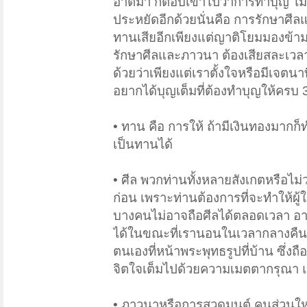
อาตมา ก็ตอบเขาไปว่าการทำบุญ ไม่จำ
ประหยัดอีกด้วยนั่นคือ การรักษาศีล
ทานเสียอีกเพียงแต่ญาติโยมมองข้าม 
รักษาศีลและภาวนา ต้องเสียสละเวลาใ
ด้วยว่าเพียงแต่เราตั้งใจหรือมีเจตนาท
อยากได้บุญเต็มที่ต้องทำบุญให้ครบ 
• ทาน คือ การให้ ถ้ามีเงินทองมากก
เป็นทานได้
• ศีล พวกท่านทั้งหลายสังเกตหรือไ
ก่อน เพราะท่านต้องการที่จะทำให้ผู้ให้
บางคนไม่อาจถือศีลได้ตลอดเวลา อาจเ
ได้ในขณะที่เรานอนในเวลากลางคืน แล
ตนเองที่หน้าพระพุทธรูปที่บ้าน ซึ่งถื
จิตใจเต็มไปด้วยความเมตตากรุณา แต่
• ภาวนาหรือการสวดมนต์ คนส่วนใหญ