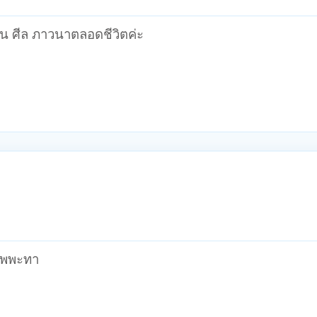
ทาน ศีล ภาวนาตลอดชีวิตค่ะ
สัพพะทา