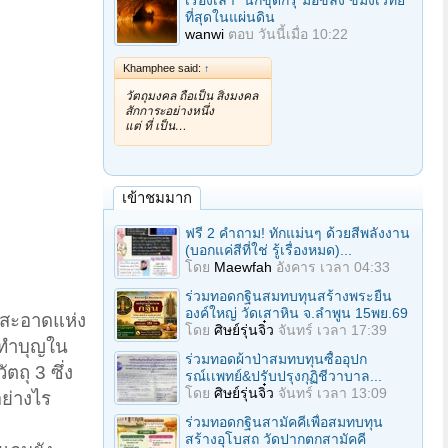
เรื่องเล่า "นักขุดกรุ"มือขลัง ขมังเวทย์
ที่สุดในแผ่นดิน
wanwi
ตอบ
วันนี้เมื่อ 10:22
Khamphee said:
↑
วัตถุมงคล ถือเป็น สิ่งมงคล
สักการะอย่างหนึ่ง
แต่ ที่ เป็น…
เข้าชมมาก
ฟรี 2 คำถาม! ทักแม่นๆ ด้วยสีพลังงาน
(บอกแค่สีที่ใช่ รู้เรื่องหมด)...
โดย
Maewfah
อังคาร เวลา 04:33
ร่วมทอดกฐินสมทบทุนสร้างพระยืน
องค์ใหญ่ วัดเสาหิน จ.ลําพูน 15พย.69
ามสะอาดแห่ง
โดย
ศิษย์รุ่นจิ๋ว
จันทร์ เวลา 17:39
รทำบุญใน
ร่วมทอดผ้าป่าสมทบทุนซื้ออุปก
ถุ 3 ซึ่ง
รณ์เเพทย์&ปรับปรุงกุฏิชีวาบาล...
โดย
ศิษย์รุ่นจิ๋ว
จันทร์ เวลา 13:09
ย่างไร
ร่วมทอดกฐินสามัคคีเพื่อสมทบทุน
สร้างอุโบสถ วัดปากตกสามัคคี