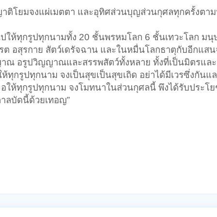
าติโยมจงแผ่เมตตา และอุทิศส่วนบุญส่วนกุศลทุกครั้งตามน
้ไปให้ทุกรูปทุกนามทั้ง 20 ชั้นพรหมโลก 6 ชั้นเทวะโลก มน
เปรต อสุรกาย สัตว์เดรัจฉาน และในหมื่นโลกธาตุกับอีกแสน
วิญญาณ อรูปวิญญาณและสรรพสัตว์ทั้งหลาย ทั้งที่เป็นมิตรแล
ทุกรูปทุกนาม จงเป็นสุขเป็นสุขเถิด อย่าได้มีเวรซึ่งกันแ
 ขอให้ทุกรูปทุกนาม จงโมทนาในส่วนกุศลนี้ พึงได้รับประโ
กาลบัดนี้ด้วยเทอญ”