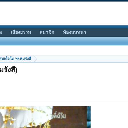
พ
เสียงธรรม
สมาชิก
ห้องสนทนา
สมเด็จโต พรหมรังสี
รังสี)