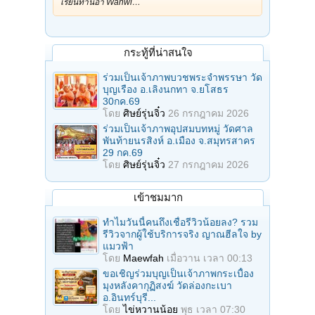
เรียนท่านอา Wanwi…
กระทู้ที่น่าสนใจ
ร่วมเป็นเจ้าภาพบวชพระจำพรรษา วัด
บุญเรือง อ.เลิงนกทา จ.ยโสธร
30กค.69
โดย
ศิษย์รุ่นจิ๋ว
26 กรกฎาคม 2026
ร่วมเป็นเจ้าภาพอุปสมบทหมู่ วัดศาล
พันท้ายนรสิงห์ อ.เมือง จ.สมุทรสาคร
29 กค.69
โดย
ศิษย์รุ่นจิ๋ว
27 กรกฎาคม 2026
เข้าชมมาก
ทำไมวันนี้คนถึงเชื่อรีวิวน้อยลง? รวม
รีวิวจากผู้ใช้บริการจริง ญาณฮีลใจ by
แมวฟ้า
โดย
Maewfah
เมื่อวาน เวลา 00:13
ขอเชิญร่วมบุญเป็นเจ้าภาพกระเบื้อง
มุงหลังคากุฏิสงฆ์ วัดล่องกะเบา
อ.อินทร์บุรี...
โดย
ไข่หวานน้อย
พุธ เวลา 07:30