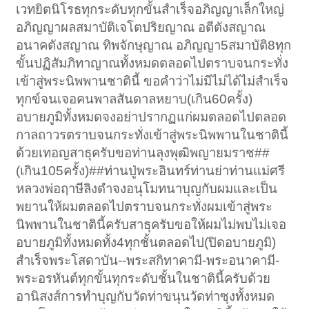
เวทยิตนิโรธทุกระดับทุกขั้นสำเร็จอภิญญาเล็กใหญ่
อภิญญาผลสมาบัติเจโตปริยญาณ อตีตังสญาณ
อนาคตังสญาณ ทิพจักษุญาณ อภิญญา5สมาบัติ8ทุก
ขั้นปฏิสัมภิทาญาณทั้งหมดตลอดไปตราบจนกระทั่ง
เข้าสู่พระนิพพานชาตินี้ ขอคำว่าไม่มีไม่ได้ไม่สำเร็จ
ทุกข์จนเจอคนพาลสันดาลหยาบ(เกิน60ครั้ง)
อบายภูมิทั้งหมดจงอย่าปรากฏแก่ผมตลอดไปตลอด
กาลถาวรตราบจนกระทั่งเข้าสู่พระนิพพานในชาตินี้
ด้วยเทอญสาธุครับขอท่านลุงพุฒิพญายมราช##
(เกิน105ครั้ง)##ท่านปู่พระอินทร์ท่านย่าท่านแม่ศรี
หลวงพ่อฤาษีลิงดำจงอนุโมทนาบุญกับผมและเป็น
พยานให้ผมตลอดไปตราบจนกระทั่งผมเข้าสู่พระ
นิพพานในชาตินี้ครับสาธุครับขอให้ผมไม่พบไม่เจอ
อบายภูมิทั้งหมดทั้ง4ทุกชั้นตลอดไป(ปิดอบายภูมิ)
สำเร็จพระโสดาบัน--พระสกิทาคามี-พระอนาคามี-
พระอรหันต์ทุกขั้นทุกระดับชั้นในชาตินี้ครับด้วย
อานิสงส์การทำบุญกับวัดท่าขนุนวัดท่าซุงทั้งหมด