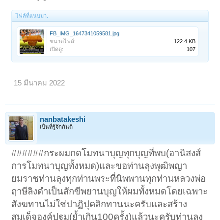
ไฟล์ที่แนบมา:
FB_IMG_1647341059581.jpg
ขนาดไฟล์:
122.4 KB
เปิดดู:
107
15 มีนาคม 2022
nanbatakeshi
เป็นที่รู้จักกันดี
######กระผมกดโมทนาบุญทุกบุญที่พบ(อานิสงส์
การโมทนาบุญทั้งหมด)และขอท่านลุงพุฒิพญา
ยมราชท่านลุงทุกท่านพระที่นิพพานทุกท่านหลวงพ่อ
ฤาษีลิงดำเป็นสักขีพยานบุญให้ผมทั้งหมดโดยเฉพาะ
สังฆทานไม่ใช่ปาฏิปุคลิกทานนะครับและสร้าง
สมเด็จองค์ปฐม(ย้ำเกิน100ครั้ง)แล้วนะครับท่านลุง