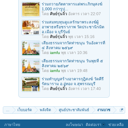
ร่วมถวายภัตตาหารแด่พระภิกษุสงฆ์
1,000 กว่ารูป...
โดย
ศิษย์รุ่นจิ๋ว
อังคาร เวลา 22:07
ร่วมสมทบทุนดูแลรักษาพระสงฆ์ผู้
อาพาธหรือชราภาพ วัดประชานิรมิต
อ.เมือง จ.บุรีรัมย์
โดย
ศิษย์รุ่นจิ๋ว
พุธ เวลา 15:16
เสียงธรรมจากวัดท่าขนุน วันอังคารที่
๔ สิงหาคม ๒๕๖๙
โดย
iamfu
พุธ เวลา 10:36
เสียงธรรมจากวัดท่าขนุน วันพุธที่ ๕
สิงหาคม ๒๕๖๙
โดย
iamfu
พุธ เวลา 19:48
ร่วมทำบุญสร้างอาคารกุฎิสงฆ์ วัดคีรี
รัตนาราม อ.อู่ทอง จ.สุพรรณบุรี
โดย
ศิษย์รุ่นจิ๋ว
อังคาร เวลา 17:40
...
เว็บบอร์ด
พลังจิต
ศูนย์ประชาสัมพันธ์
งานบวช
ภาษาไทย
ลงโฆษณา
ติดต่อเรา
ช่วยเหลือ