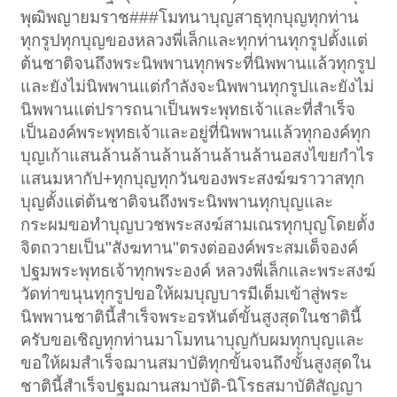
พุฒิพญายมราช###โมทนาบุญสาธุทุกบุญทุกท่าน
ทุกรูปทุกบุญของหลวงพี่เล็กและทุกท่านทุกรูปตั้งแต่
ต้นชาติจนถึงพระนิพพานทุกพระที่นิพพานแล้วทุกรูป
และยังไม่นิพพานแต่กำลังจะนิพพานทุกรูปและยังไม่
นิพพานแต่ปรารถนาเป็นพระพุทธเจ้าและที่สำเร็จ
เป็นองค์พระพุทธเจ้าและอยู่ที่นิพพานแล้วทุกองค์ทุก
บุญเก้าแสนล้านล้านล้านล้านล้านล้านอสงไขยกำไร
แสนมหากัป+ทุกบุญทุกวันของพระสงฆ์ฆราวาสทุก
บุญตั้งแต่ต้นชาติจนถึงพระนิพพานทุกบุญและ
กระผมขอทำบุญบวชพระสงฆ์สามเณรทุกบุญโดยตั้ง
จิตถวายเป็น"สังฆทาน"ตรงต่อองค์พระสมเด็จองค์
ปฐมพระพุทธเจ้าทุกพระองค์ หลวงพี่เล็กและพระสงฆ์
วัดท่าขนุนทุกรูปขอให้ผมบุญบารมีเต็มเข้าสู่พระ
นิพพานชาตินี้สำเร็จพระอรหันต์ขั้นสูงสุดในชาตินี้
ครับขอเชิญทุกท่านมาโมทนาบุญกับผมทุกบุญและ
ขอให้ผมสำเร็จฌานสมาบัติทุกขั้นจนถึงขั้นสูงสุดใน
ชาตินี้สำเร็จปฐมฌานสมาบัติ-นิโรธสมาบัติสัญญา