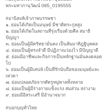
พระมหาภานุวัฒน์ 085_0195555
#อานิสงส์เจ้าภาพบรรพชา
๑. ย่อมได้เกิดเป็นมนุษย์ มีชาติตระกูลสูง
๒. ย่อมได้เกิดในสถานที่รุ่งเรืองด้วยศีล สมาธิ
ปัญญา
๓. ย่อมเป็นผู้มีศรัทธามั่นคง เป็นสัมมาทิฎฐิบุคคล
๔. ย่อมเป็นผู้ทรงจำดี มีปฏิภาณว่องไว มีปัญญาดี
๕. ย่อมมีอาชีพและกิจการเป็นหลักฐานมั่นคงตลอด
ไป
๖. ย่อมเป็นผู้มีเสน่ห์ เป็นที่รักนับถือของมนุษย์และ
เทวดา
๗. ย่อมปลอดภัยจากศัตรูหมู่พาลทั้งหลาย
๘. ย่อมเป็นผู้มีร่างกายแข็งแรง สมส่วน สง่างาม
๙. ย่อมมีอิสระเสรี มีอำนาจมาก
#บอกบุญทั่วไทย