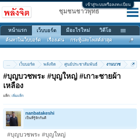
เข้าสู่ระบบหรือลงทะเบียน
ชุมชนชาวพุทธ
หน้าแรก
มีอะไรใหม่
วิดีโอ
เว็บบอร์ด
ค้นหาในเว็บบอร์ด
เรื่องเด่น
กระทู้และโพสต์ล่าสุด
...
เว็บบอร์ด
พลังจิต
ศูนย์ประชาสัมพันธ์
งานบวช
#บุญบวชพระ #บุญใหญ่ #เกาะชายผ้า
เหลือง
แท็ก:
เพิ่มแท็ก
nanbatakeshi
เป็นที่รู้จักกันดี
#บุญบวชพระ #บุญใหญ่