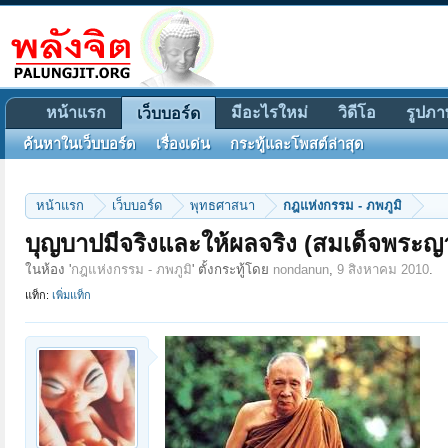
หน้าแรก
มีอะไรใหม่
วิดีโอ
รูปภา
เว็บบอร์ด
ค้นหาในเว็บบอร์ด
เรื่องเด่น
กระทู้และโพสต์ล่าสุด
หน้าแรก
เว็บบอร์ด
พุทธศาสนา
กฎแห่งกรรม - ภพภูมิ
บุญบาปมีจริงและให้ผลจริง (สมเด็จพระญ
ในห้อง '
กฎแห่งกรรม - ภพภูมิ
' ตั้งกระทู้โดย
nondanun
,
9 สิงหาคม 2010
.
แท็ก:
เพิ่มแท็ก