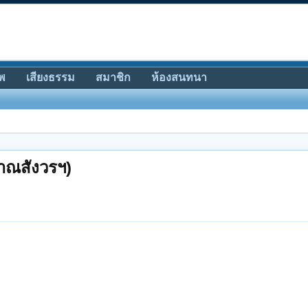
พ
เสียงธรรม
สมาชิก
ห้องสนทนา
าณสังวรฯ)