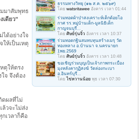
ธรรมทางวิทยุ (๑๒ ส.ค. ๒๕๖๙)
โดย
watsritawee
อังคาร เวลา 01:44
ัมมาสัมพุทธ
ร่วมทอดผ้าป่าสงเคราะห์เด็กด้อยโอ
างเดียว”
กาศ รร.หมู่บ้านเด็ก-มูลนิธิเด็ก
กาญจนบุรี...
โดย
ศิษย์รุ่นจิ๋ว
อังคาร เวลา 10:37
ม่ได้อย่างใจ
ร่วมทอดกฐินสมทบทุนสร้างเมรุ วัด
จให้เป็นเหตุ
ทองหลาง อ.บ้านนา จ.นครนายก
1พย.2569
โดย
ศิษย์รุ่นจิ๋ว
อังคาร เวลา 10:48
ขอเชิญร่วมบุญเป็นเจ้าภาพกระเบื้อง
หตุให้ตรง
มุงหลังคากุฏิสงฆ์ วัดล่องกะเบา
อ.อินทร์บุรี...
งใจ จึงต้อง
โดย
ไข่หวานน้อย
พุธ เวลา 07:30
กิดผลที่ไม่
แล้วจะไม่ส่ง
ุกเวลาก็คือ