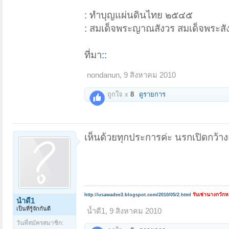
: ทำบุญแผ่นดินไทย ๒๕๔๕
: สมเด็จพระญาณสังวร สมเด็จพระ
ที่มา
::
nondanun
,
9 สิงหาคม 2010
ถูกใจ x
8
ดูรายการ
เห็นด้วยทุกประการค่ะ นรกเปิดกว้า
รับเช่านางกวัก
http://usawadee3.blogspot.com/2010/05/2.html
น้ำดี1
เป็นที่รู้จักกันดี
น้ำดี1
,
9 สิงหาคม 2010
วันที่สมัครสมาชิก: