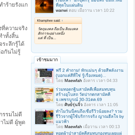
เรื่องเล่า "นักขุดกรุ"มือขลัง ขมังเวทย์
ทำร้ายรังแก
ที่สุดในแผ่นดิน
wanwi
ตอบ
เมื่อวาน เวลา 10:22
Khamphee said:
↑
งที่ความจริง
วัตถุมงคล ถือเป็น สิ่งมงคล
สักการะอย่างหนึ่ง
ำทั้งสิ้น
แต่ ที่ เป็น…
ระลึกรู้ได้
กันไม่รู้
เข้าชมมาก
ฟรี 2 คำถาม! ทักแม่นๆ ด้วยสีพลังงาน
(บอกแค่สีที่ใช่ รู้เรื่องหมด)...
โดย
Maewfah
อังคาร เวลา 04:33
ร่วมทอดกฐินสามัคคีเพื่อสมทบทุน
สร้างอุโบสถ วัดปากตกสามัคคี
จ.เพชรบูรณ์ 30-31ตค.69
โดย
ศิษย์รุ่นจิ๋ว
อังคาร เวลา 11:05
ทำไมวันนี้คนถึงเชื่อรีวิวน้อยลง? รวม
อกรรมไม่ดี
รีวิวจากผู้ใช้บริการจริง ญาณฮีลใจ by
แมวฟ้า
ไม่ดี ผู้พูด
โดย
Maewfah
เมื่อวาน เวลา 00:13
ทอดผ้าป่าสามัคคีสมทบกองทุนเผยแผ่