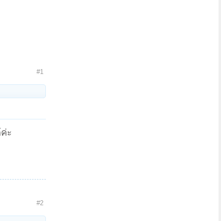
#1
ค่ะ
#2