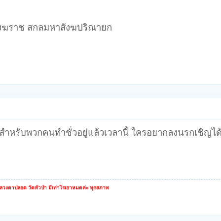
สังฆราช สกลมหาสังฆปริณายก
งสำหรับพวกคนทำชั่วอยู่แล้วเวลานี้ ใครอยากลงนรกเชิญได้
หลวงตาปลอด วัดหัวป่า มีเท่าไรเอาหมดค่ะ ทุกสภาพ