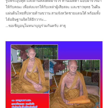
รูปพระอุปคุต และด้านหลังติดผ้าจีวร ท่านเมตตา มอบผ้าจีวรมา
ให้กับคณะ เพื่อส่งแจกให้กับเหล่าผู้เสียสละ และชาวพุทธ ในผืน
แผ่นดินไทยที่ปลายด้านขวาน สามจังหวัดชายแดนใต้ พร้อมทั้ง
ได้อธิษฐานจิตให้อีกวาระ...
...ขอเชิญอนุโมทนาบุญร่วมกันครับ สาธุ