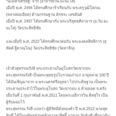
“นะมหาเศรษฐี” จาก (อาจารย์วัน มะนะโส)
เมื่อปี พ.ศ. 2494 ได้ทรงศึกษาร่ำเรียนกับ พระครูวุฒิโสภณ
(หลวงพ่อเอียด) ด้านกรรมฐาน อักขระ เลขยันต์
เมื่อปี พ.ศ. 2497 ได้ทรงศึกษากับ พระบริสุทธศีลาจาร (อ.วัน มะ
นะโส) วัดประสิทธิชัย
และเมื่อปี พ.ศ. 2522 ได้ทรงศึกษาต่อกับ พระมงคลสิทธิการ (สุ
ทัตต์ ฐิตวณฺโณ) วัดประสิทธิชัย (วัดท่าจีน)
เจ้าสัวสุพรรณรังษี พระประธานในอุโบสถวัดเขากอบ
พระสุพรรณรังสี เป็นพระพุทธรูปโบราณเก่าแก่ อายุหลาย 100 ปี
ได้อันเชิญมาจาก จ.พระนครศรีอยุธยา ไปประดิษฐาน เป็นพระ
ประธานประจำไว้ในพระอุโบสถ วัดเขากอบ อ.ห้วยยอด จ.ตรัง
เมื่อวันที่ 1 กุมภาพันธ์ พ.ศ.2511 โดยพระอธิการวิน ติสสุโร เป็น
ผู้รับมอบไว้
พระสุพรรณ รังสี แปลว่า ผู้มีรัศมีดั่งทองคำ ปี พ.ศ.2512 นายสุด
จันดี ได้นิมนต์พ่อท่านคล้ายวาจาสิทธิ์ มาจาก วัดจันดี เพื่อมาฉัน