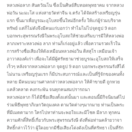
หลวงพ่อลาภ สันตวัณโน ซึ่งเป็นศิษย์สืบทอดพุทธาคม จากหลวง
พ่อวัน นะมะโส แห่งสายวัดท่าจีน จ.ตรัง ได้จัดสร้างเหรียญรุ่น
แรก ขึ้นมาเพื่อบูรณะอุโบสถขึ้นใหม่อีกครั้ง ให้แก่ผู้ร่วมบริจาค
ทรัพย์ แต่ก็ไม่ดังจึงมีคนแก่บอกว่า ทำไมไม่ไปจุดธูป 9 ดอก
บอกพระสุพรรณรังษีในพระอุโบสถให้ช่วยเสริมบารมีให้หลวงพ่อ
ลาภเพราะหลวงพ่อ ลาภ ท่านก็เก่งอยู่แล้ว เพื่อความรวดเร็วใน
การสร้างชื่อเสียงให้ดังเหมือนหลวงพ่อวิน ติสสุโร เหมือนเจ้า
อาวาสองค์เก่า เพื่อจะได้มีผู้ศรัทธามาช่วยบูรณะอุโบสถให้เสร็จ
เร็วๆ หลังจากหลวงพ่อลาภ จุดธูป 9 ดอก บอกพระสุพรรณรังสีได้
ไม่นาน เหรียญรุ่นแรก ก็มีประสบการณ์และเป็นที่รู้จักของคนทั้ง
หลาย มีคนบนบานศาลกล่าวหลวงพ่อลาภ ให้ค้าขายดี ถูกหวย
แคล้วคลาด คงกระพัน จนทุกคนสมปรารถนา
หลวงพ่อลาภ ก็ได้มีชื่อเสียงตั้งแต่นั้นมา และตอนนี้มีกิจนิมนต์ไป
ร่วมพิธีพุทธาภิเษกวัตถุมงคล ตามวัดต่างๆมากมาย ท่านเป็นพระ
ที่มีเมตตามาก ใครไปหาท่านจะพอใจและมีโชค มีลาภ ทุกคน
ความศักดิ์สิทธิ์เกี่ยวกับพระสุพรรณรังษี ดังที่พ่อท่านคล้ายวาจา
สิทธิ์กล่าวไว้ว่า ผู้ใดอยากมีชื่อเสียงโด่งดังเป็นที่ศรัทธา เป็นที่รัก