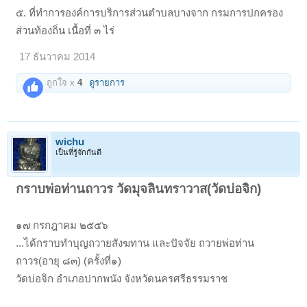
๕. ที่ทำการองค์การบริการส่วนตำบลบางจาก กรมการปกครอง
ส่วนท้องถิ่น เนื้อที่ ๓ ไร่
17 ธันวาคม 2014
ถูกใจ x
4
ดูรายการ
wichu
เป็นที่รู้จักกันดี
กราบพ่อท่านถาวร วัดมุจลินทราวาส(วัดบ่อจิก)
๑๗ กรกฎาคม ๒๕๕๖
...ได้กราบทำบุญถวายสังฆทาน และปัจจัย ถวายพ่อท่าน
ถาวร(อายุ ๘๓) (ครั้งที่๑)
วัดบ่อจิก อำเภอปากพนัง จังหวัดนครศรีธรรมราช