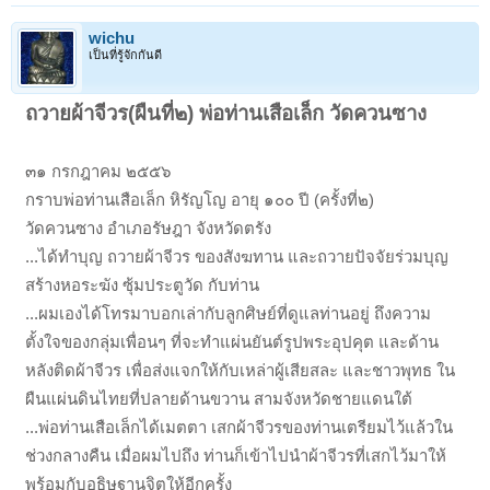
wichu
เป็นที่รู้จักกันดี
ถวายผ้าจีวร(ผืนที่๒) พ่อท่านเสือเล็ก วัดควนซาง
๓๑ กรกฎาคม ๒๕๕๖
กราบพ่อท่านเสือเล็ก หิรัญโญ อายุ ๑๐๐ ปี (ครั้งที่๒)
วัดควนซาง อำเภอรัษฎา จังหวัดตรัง
...ได้ทำบุญ ถวายผ้าจีวร ของสังฆทาน และถวายปัจจัยร่วมบุญ
สร้างหอระฆัง ซุ้มประตูวัด กับท่าน
...ผมเองได้โทรมาบอกเล่ากับลูกศิษย์ที่ดูแลท่านอยู่ ถึงความ
ตั้งใจของกลุ่มเพื่อนๆ ที่จะทำแผ่นยันต์รูปพระอุปคุต และด้าน
หลังติดผ้าจีวร เพื่อส่งแจกให้กับเหล่าผู้เสียสละ และชาวพุทธ ใน
ผืนแผ่นดินไทยที่ปลายด้านขวาน สามจังหวัดชายแดนใต้
...พ่อท่านเสือเล็กได้เมตตา เสกผ้าจีวรของท่านเตรียมไว้แล้วใน
ช่วงกลางคืน เมื่อผมไปถึง ท่านก็เข้าไปนำผ้าจีวรที่เสกไว้มาให้
พร้อมกับอธิษฐานจิตให้อีกครั้ง