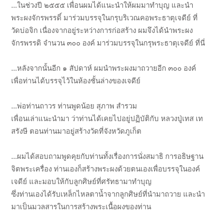
...ในช่วงปี ๒๕๕๕ เพื่อนผมได้แนะนำให้ผมมาทำบุญ และนำ
พระผงจักรพรรดิ์ มาร่วมบรรจุในกรุบริเวณคอพระธาตุเจดีย์ ที่
วัดบ่อจิก เนื่องจากอยู่ระหว่างการก่อสร้าง ผมจึงได้นำพระผง
จักรพรรดิ จำนวน ๓๐๐ องค์ มาร่วมบรรจุในกรุพระธาตุเจดีย์ ที่นี่
...หลังจากนั้นอีก ๑ สัปดาห์ ผมนำพระผงมาถวายอีก ๓๐๐ องค์
เพื่อท่านได้บรรจุไว้ในห้องชั้นล่างของเจดีย์
...พ่อท่านถาวร ท่านพูดน้อย สุภาพ สำรวม
เพื่อนเล่าแนะนำมา ว่าท่านได้เคยไปอยู่ปฏิบัติกับ หลวงปู่เทส เท
สรังษี ตอนท่านมาอยู่สร้างวัดที่จังหวัดภูเก็ต
...ผมได้สอบถามพูดคุยกับท่านทั้งเรื่องการนั่งสมาธิ การอธิษฐาน
จิตพระเครื่อง ท่านเองก็สร้างพระผงด้วยตนเองเพื่อบรรจุในองค์
เจดีย์ และมอบให้กับลูกศิษย์ที่ศรัทธามาทำบุญ
ซึ่งท่านเองได้รับเหล็กไหลตาน้ำจากลูกศิษย์ที่นำมาถวาย และนำ
มาเป็นมวลสารในการสร้างพระเนื้อผงของท่าน