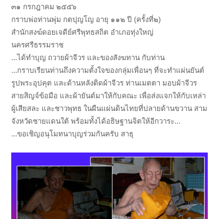
๓๑ กรกฎาคม ๒๕๕๖
กราบพ่อท่านพุ่ม กตปุญโญ อายุ ๑๑๒ ปี (ครั้งที่๒)
สำนักสงฆ์ดอยเจดีย์ศรีพุทธสถิต อำเภอทุ่งใหญ่
นครศรีธรรมราช
...ได้ทำบุญ ถวายผ้าจีวร และของสังฆทาน กับท่าน
...กราบเรียนท่านถึงความตั้งใจของกลุ่มเพื่อนๆ ที่จะทำแผ่นยันต์
รูปพระอุปคุต และด้านหลังติดผ้าจีวร ท่านเมตตา มอบผ้าจีวร
สายสิญจ์ข้อมือ และผ้ายันต์มาให้กับคณะ เพื่อส่งแจกให้กับเหล่า
ผู้เสียสละ และชาวพุทธ ในผืนแผ่นดินไทยที่ปลายด้านขวาน สาม
จังหวัดชายแดนใต้ พร้อมทั้งได้อธิษฐานจิตให้อีกวาระ...
...ขอเชิญอนุโมทนาบุญร่วมกันครับ สาธุ