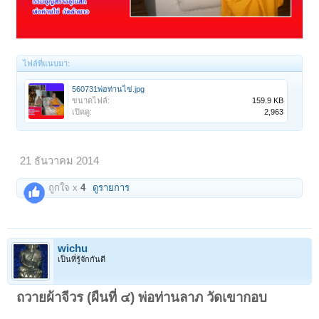
ไฟล์ที่แนบมา:
560731พ่อท่านไข่.jpg
ขนาดไฟล์:
159.9 KB
เปิดดู:
2,963
21 ธันวาคม 2014
ถูกใจ x
4
ดูรายการ
wichu
เป็นที่รู้จักกันดี
ถวายผ้าจีวร (ผืนที่ ๔) พ่อท่านลาภ วัดเขากอบ