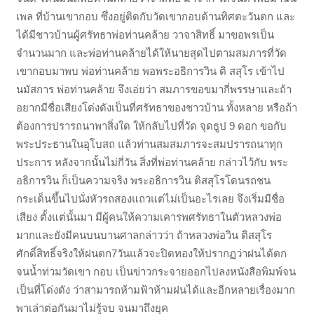
เพล ที่บ้านเขากอบ ซึ่งอยู่ติดกับวัดเขากอบด้านทิศตะวันตก และ
ได้มีชาวบ้านผู้ศรัทธาพ่อท่านคล้าย วาจาสิทธิ์ มาขอพรเป็น
จำนวนมาก และพ่อท่านคล้ายได้ให้นายสุดไปตามสมภารที่วัด
เขากอบมาพบ พ่อท่านคล้าย พอพระอธิการวิน ติ สสุโร เข้าไป
นมัสการ พ่อท่านคล้าย จึงเอ่ยว่า สมภารขอขมากี่พรรษาและถ้า
อยากมีชื่อเสียงโด่งดังเป็นที่ศรัทธาของชาวบ้าน ทั้งหลาย หรือถ้า
ต้องการปรารถนาพาสิ่งใด ให้กลับไปที่วัด จุดธูป 9 ดอก ขอกับ
พระประธานในอุโบสถ แล้วท่านสมสมภารจะสมปรารถนาทุก
ประการ หลังจากนั้นไม่กี่วัน สิ่งที่พ่อท่านคล้าย กล่าวไว้กับ พระ
อธิการวิน ก็เป็นความจริง พระอธิการวิน ติสสุโรโดนรถชน
กระเด็นขึ้นไปนั่งหัวรถสองแถวแต่ไม่เป็นอะไรเลย จึงเริ่มมีชื่อ
เสียง ตั้งแต่นั้นมา มีผู้คนให้ความเคารพศรัทธาในตัวหลวงพ่อ
มากและยังมีคนบนบานศาลกล่าวว่า ถ้าหลวงพ่อวิน ติสสุโร
ศักดิ์สิทธิ์จริงให้ฝนตก7วันแล้วจะปิดทองให้ปรากฏว่าฝนได้ตก
จนน้ำท่วมวัดเขา กอบ เป็นข่าวกระจายออกไปลงหนังสือพิมพ์จน
เป็นที่โด่งดัง ว่าสามารถห้ามฟ้าห้ามฝนได้และอีกหลายเรื่องมาก
พาเล่าต่อกันมาไม่รู้จบ จนมาถึงยุค