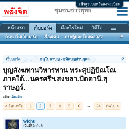
เข้าสู่ระบบหรือลงทะเบียน
ชุมชนชาวพุทธ
หน้าแรก
มีอะไรใหม่
วิดีโอ
เว็บบอร์ด
ค้นหาในเว็บบอร์ด
เรื่องเด่น
กระทู้และโพสต์ล่าสุด
เว็บบอร์ด
...
อนุโมนาบุญ - อุทิศบุญส่วนกุศล
บุญสังฆทานวิหารทาน พระสุปฏิปัณโณ
< ย้อนกลับ
1
2
3
4
5
6
→
24
ถัดไป >
ภาคใต้...นครศรีฯ.สงขลา.ปัตตานี.สุ
ราษฎร์.
แท็ก:
เพิ่มแท็ก
wichu
เป็นที่รู้จักกันดี