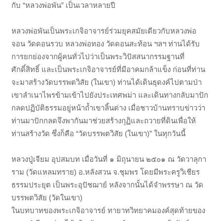
กับ “หลวงพ่อพัน” เป็นเวลาหลายปี
หลวงพ่อพันเป็นพระเกจิอาจารย์ร่วมยุคสมัยเดียวกับหลวงพ่อ
จอน วัดดอนรวบ หลวงพ่อทอง วัดดอนสะท้อน ฯลฯ ท่านได้รับ
การยกย่องจากผู้คนทั่วไปว่าเป็นพระวิปัสสนากรรมฐานที่
ศักดิ์สิทธิ์ และเป็นพระเกจิอาจารย์ที่มีอาคมกล้าแข็ง ก่อนที่ท่าน
จะมาสร้างวัดบรรพตวิสัย (ในเขา) ท่านได้เดินธุดงค์ไปตามป่า
เขาลำเนาไพรข้ามเข้าไปยังประเทศพม่า และเดินทางกลับมาปัก
กลดปฏิบัติธรรมอยู่หน้าถ้ำเขาลิ้นต่าง เมื่อชาวบ้านทราบข่าวว่า
ท่านมาปักกลดจึงพากันมาช่วยสร้างกุฏิและถวายที่ดินเพื่อให้
ท่านสร้างวัด ซึ่งก็คือ “วัดบรรพตวิสัย (ในเขา)” ในทุกวันนี้
หลวงปู่เจียม อุปสมบท เมื่อวันที่ ๑ มิถุนายน ๒๕๐๑ ณ วัดวาลุกา
ราม (วัดแหลมทราย) อ.หลังสวน จ.ชุมพร โดยมีพระครูวิเชียร
ธรรมประยุต เป็นพระอุปัชฌาย์ หลังจากนั้นได้จำพรรษา ณ วัด
บรรพตวิสัย (วัดในเขา)
ในบทบาทของพระเกจิอาจารย์ ทายาทวิทยาคมองค์สุดท้ายของ