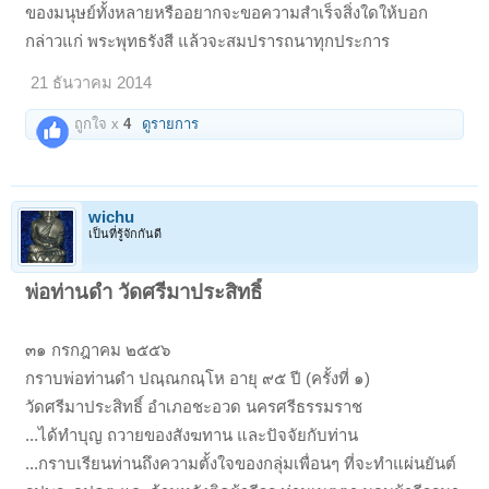
ของมนุษย์ทั้งหลายหรืออยากจะขอความสำเร็จสิ่งใดให้บอก
กล่าวแก่ พระพุทธรังสี แล้วจะสมปรารถนาทุกประการ
21 ธันวาคม 2014
ถูกใจ x
4
ดูรายการ
wichu
เป็นที่รู้จักกันดี
พ่อท่านดำ วัดศรีมาประสิทธิ์
๓๑ กรกฎาคม ๒๕๕๖
กราบพ่อท่านดำ ปณฺณกณฺโห อายุ ๙๕ ปี (ครั้งที่ ๑)
วัดศรีมาประสิทธิ์ อำเภอชะอวด นครศรีธรรมราช
...ได้ทำบุญ ถวายของสังฆทาน และปัจจัยกับท่าน
...กราบเรียนท่านถึงความตั้งใจของกลุ่มเพื่อนๆ ที่จะทำแผ่นยันต์