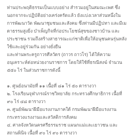
ท่านประพฤติธรรมเป็นแบบอย่าง สำรวมอยู่ในสมณะเพศ ซึ่ง
นอกจากจะปฏิบัติอย่างเคร่งครัดแล้ว ยังแบ่งเวลาส่วนหนึ่งใน
การพัฒนาวัด พัฒนาชุมชนและสังคม ซึ่งท่านมีปฏิปทา และมีเม
ตาธรรมสูงยิ่ง บำเพ็ญกิจที่ก่อประโยชน์สุขของชาวบ้าน และ
ประชาชน รวมถึงสร้างสาธารณะแก่ชาติเพื่อให้อนุชนคนรุ่นหลัง
ใช้และอยู่ร่วมกัน อย่างยั่งยืน
และท่านพระครูถาวรศีลวัตร (ถาวร ถาวโร) ได้ให้ความ
อนุเคราะห์ต่อหน่วยงานราชการ โดยให้ใช้ที่ธรณีสงฆ์ จำนวน
๕๕๐ ไร่ ในส่วนราชการดังนี้
๑. ศูนย์อนามัยที่ ๑๑ เนื้อที่ ๘๑ ไร่ ๕๐ ตารางวา
๒. โรงเรียนจุฬาภรณ์ราชวิทยาลัย กระทรวงศึกษาธิการ เนื้อที่
๙๐ ไร่ ๔๘ ตารางวา
๓. ศูนย์พัฒนาฝีมือแรงงานภาคใต้ กรมพัฒนาฝีมือแรงงาน
กระทรวงแรงงานและสวัสดิการสังคม
๔. ศาลจังหวัดนครศรีธรรมราช แผนกแม่และเยาวชน และ
สถานพินิจ เนื้อที่ ๙๐ ไร่ ๙๐ ตารางวา