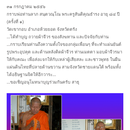
๓๑ กรกฎาคม ๒๕๕๖
กราบพ่อท่านลาภ สนฺตวณฺโณ พระครูสันติคุณธำรง อายุ ๘๔ ปี
(ครั้งที่ ๑)
วัดเขากอบ อำเภอห้วยยอด จังหวัดตรัง
...ได้ทำบุญ ถวายผ้าจีวร ของสังฆทาน และปัจจัยกับท่าน
...กราบเรียนท่านถึงความตั้งใจของกลุ่มเพื่อนๆ ที่จะทำแผ่นยันต์
รูปพระอุปคุต และด้านหลังติดผ้าจีวร ท่านเมตตา มอบผ้าจีวรมา
ให้กับคณะ เพื่อส่งแจกให้กับเหล่าผู้เสียสละ และชาวพุทธ ในผืน
แผ่นดินไทยที่ปลายด้านขวาน สามจังหวัดชายแดนใต้ พร้อมทั้ง
ได้อธิษฐานจิตให้อีกวาระ...
...ขอเชิญอนุโมทนาบุญร่วมกันครับ สาธุ