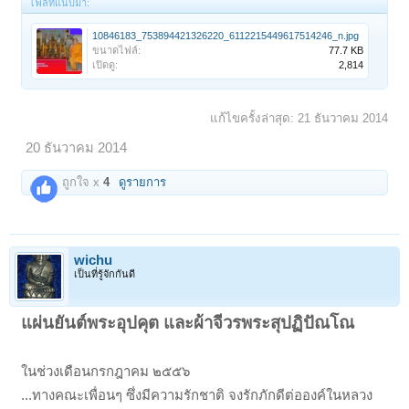
ไฟล์ที่แนบมา:
10846183_753894421326220_6112215449617514246_n.jpg
ขนาดไฟล์:
77.7 KB
เปิดดู:
2,814
แก้ไขครั้งล่าสุด:
21 ธันวาคม 2014
20 ธันวาคม 2014
ถูกใจ x
4
ดูรายการ
wichu
เป็นที่รู้จักกันดี
แผ่นยันต์พระอุปคุต และผ้าจีวรพระสุปฏิปัณโณ
ในช่วงเดือนกรกฎาคม ๒๕๕๖
...ทางคณะเพื่อนๆ ซึ่งมีความรักชาติ จงรักภักดีต่อองค์ในหลวง