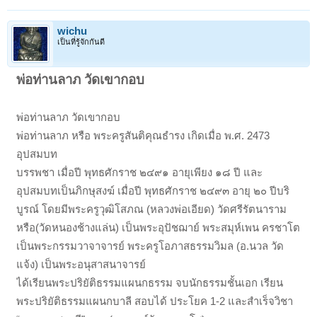
wichu
เป็นที่รู้จักกันดี
พ่อท่านลาภ วัดเขากอบ
พ่อท่านลาภ วัดเขากอบ
พ่อท่านลาภ หรือ พระครูสันติคุณธำรง เกิดเมื่อ พ.ศ. 2473
อุปสมบท
บรรพชา เมื่อปี พุทธศักราช ๒๔๙๑ อายุเพียง ๑๘ ปี และ
อุปสมบทเป็นภิกษุสงฆ์ เมื่อปี พุทธศักราช ๒๔๙๓ อายุ ๒๐ ปีบริ
บูรณ์ โดยมีพระครูวุฒิโสภณ (หลวงพ่อเอียด) วัดศรีรัตนาราม
หรือ(วัดหนองช้างแล่น) เป็นพระอุปัชฌาย์ พระสมุห์เพน ครชาโต
เป็นพระกรรมวาจาจารย์ พระครูโอภาสธรรมวิมล (อ.นวล วัด
แจ้ง) เป็นพระอนุสาสนาจารย์
ได้เรียนพระปริยัติธรรมแผนกธรรม จบนักธรรมชั้นเอก เรียน
พระปริยัติธรรมแผนกบาลี สอบได้ ประโยค 1-2 และสำเร็จวิชา