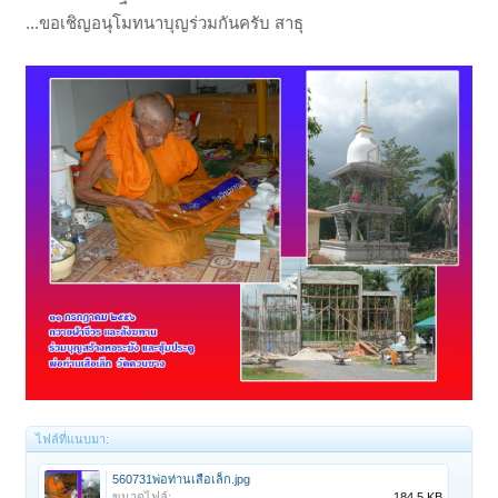
...ขอเชิญอนุโมทนาบุญร่วมกันครับ สาธุ
ไฟล์ที่แนบมา:
560731พ่อท่านเสือเล็ก.jpg
ขนาดไฟล์:
184.5 KB