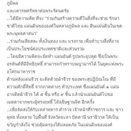
ภูมิพล
และเคารพศรัทธาต่อพระรัตนตรัย
...ได้มีความคิด ที่จะ "ร่วมกันสร้างความดีในสิ่งที่จะช่วย รักษา
ชาติไทย แผ่นดินขององค์ในหลวงภูมิพล และ ผืนแผ่นดินในเขต
พระพุทธศาสนา"
...ร่วมกันเสียสละ ทั้งเงินทอง และ แรงกาย เพื่อทำบางสิ่งที่อาจ
เป็นประโยชน์ต่อประเทศชาติและส่วนรวม
...โดยมีความคิดจะจัดทำ แผ่นยันต์ รูปพระอุปคุต ซึ่งเป็นพระ
อรหันต์ที่มีอิทธิฤทธิ์ สามารถกำหราบพญามารได้ ในยุคแห่งพระ
อโศกมาหาราช
ด้านหลังแผ่นจีวร จะติดด้วยผ้าจีวร ของพระสุปฏิปัณโณ ที่มี
ความศักดิ์สิทธิ์ จากภาคต่างๆ ทั่วประเทศ ซึ่งแผ่นยันต์ ๑ แผ่น
อาจติดผ้าจีวร ได้ ๕ ชิ้น หรือ ๙ ชิ้น แล้วนำแผ่นยันต์ไปขอ
เมตตาจากพระผู้ทรงฤทธิ์ ได้อธิษฐานจิต อีกครั้ง
...เพื่อจัดส่งให้กับเหล่าทหาร ตำรวจ เจ้าหน้าที่ราชการ และ ชาว
พุทธ ทั้งหลาย ในพื้นที่ จังหวัดยะลา ปัตตานี นราธิวาส ให้เป็น
ขวัญกำลังใจ ช่วยคุ้มครองให้ปลอดภัย ในแผ่นดินขององค์