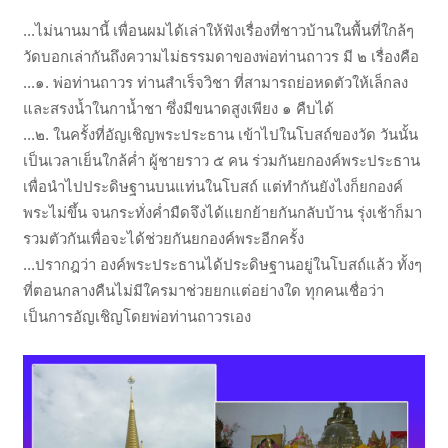
...ไม่นานมานี้ เพื่อนผมได้เล่าให้ฟังเรื่องที่ชาวบ้านในพื้นที่ใกล้ๆ
วัดบอกเล่ากันถึงความไม่ธรรมดาของพ่อท่านถาวร มี ๒ เรื่องคือ
...๑. พ่อท่านถาวร ท่านสำเร็จวิชา ที่สามารถย่อหดตัวให้เล็กลง
และสรงน้ำในกาน้ำชา ซึ่งมีขนาดสูงเพียง ๑ คืบได้
...๒. ในครั้งที่อัญเชิญพระประธาน เข้าไปในโบสถ์ของวัด วันนั้น
เป็นเวลาเย็นใกล้ค่ำ ผู้ชายราว ๕ คน ร่วมกันยกองค์พระประธาน
เพื่อนำไปประดิษฐานบนแท่นในโบสถ์ แต่ทำกันยังไงก็ยกองค์
พระไม่ขึ้น จนกระทั่งค่ำมืดจึงได้แยกย้ายกันกลับบ้าน รุ่งเช้าก็มา
รวมตัวกันเพื่อจะได้ช่วยกันยกองค์พระอีกครั้ง
...ปรากฎว่า องค์พระประธานได้ประดิษฐานอยู่ในโบสถ์แล้ว ทั้งๆ
ที่ตอนกลางคืนไม่มีใครมาช่วยยกแต่อย่างใด ทุกคนเชื่อว่า
เป็นการอัญเชิญโดยพ่อท่านถาวรเอง