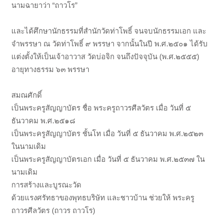
นามฉายาว่า “ถาวโร”
และได้ศึกษานักธรรมที่สำนักวัดท่าโพธิ์ จนจบนักธรรมเอก และ
จำพรรษา ณ วัดท่าโพธิ์ ๙ พรรษา จากนั้นในปี พ.ศ.๒๕๐๑ ได้รับ
แต่งตั้งให้เป็นเจ้าอาวาส วัดบ่อจิก จนถึงปัจจุบัน (พ.ศ.๒๕๕๕)
อายุทางธรรม ๖๓ พรรษา
สมณศักดิ์
เป็นพระครูสัญญาบัตร ชื่อ พระครูถาวรศีลวัตร เมื่อ วันที่ ๕
ธันวาคม พ.ศ.๒๕๑๘
เป็นพระครูสัญญาบัตร ชั้นโท เมื่อ วันที่ ๕ ธันวาคม พ.ศ.๒๕๒๓
ในนามเดิม
เป็นพระครูสัญญาบัตรเอก เมื่อ วันที่ ๕ ธันวาคม พ.ศ.๒๕๓๗ ใน
นามเดิม
การสร้างและบูรณะวัด
ด้วยแรงศรัทธาของพุทธบริษัท และชาวบ้าน ช่วยให้ พระครู
ถาวรศีลวัตร (ถาวร ถาวโร)