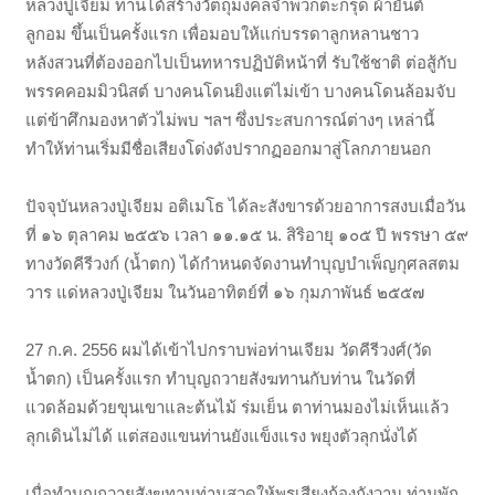
หลวงปู่เจียม ท่านได้สร้างวัตถุมงคลจำพวกตะกรุด ผ้ายันต์
ลูกอม ขึ้นเป็นครั้งแรก เพื่อมอบให้แก่บรรดาลูกหลานชาว
หลังสวนที่ต้องออกไปเป็นทหารปฏิบัติหน้าที่ รับใช้ชาติ ต่อสู้กับ
พรรคคอมมิวนิสต์ บางคนโดนยิงแต่ไม่เข้า บางคนโดนล้อมจับ
แต่ข้าศึกมองหาตัวไม่พบ ฯลฯ ซึ่งประสบการณ์ต่างๆ เหล่านี้
ทำให้ท่านเริ่มมีชื่อเสียงโด่งดังปรากฏออกมาสู่โลกภายนอก
ปัจจุบันหลวงปู่เจียม อติเมโธ ได้ละสังขารด้วยอาการสงบเมื่อวัน
ที่ ๑๖ ตุลาคม ๒๕๕๖ เวลา ๑๑.๑๕ น. สิริอายุ ๑๐๕ ปี พรรษา ๕๙
ทางวัดคีรีวงก์ (น้ำตก) ได้กำหนดจัดงานทำบุญบำเพ็ญกุศลสตม
วาร แด่หลวงปู่เจียม ในวันอาทิตย์ที่ ๑๖ กุมภาพันธ์ ๒๕๕๗
27 ก.ค. 2556 ผมได้เข้าไปกราบพ่อท่านเจียม วัดคีรีวงศ์(วัด
น้ำตก) เป็นครั้งแรก ทำบุญถวายสังฆทานกับท่าน ในวัดที่
แวดล้อมด้วยขุนเขาและต้นไม้ ร่มเย็น ตาท่านมองไม่เห็นแล้ว
ลุกเดินไม่ได้ แต่สองแขนท่านยังแข็งแรง พยุงตัวลุกนั่งได้
เมื่อทำบุญถวายสังฆทานท่านสวดให้พรเสียงก้องกังวาน ท่านพัก