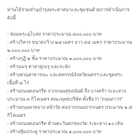
ท่านได้ร่วมทำนุบำรุงพระศาสนาและชุมชนด้วยการดำเนินการ
ดังนี้
- ซ่อมพระอุโบสถ ราคาประมาณ ๘๐๐,๐๐๐ บาท
- สร้างวิหาร ขนาดกว้าง ๒๘ เมตร ยาว ๔๔ เมตร ราคาประมาณ
๒,๐๐๐,๐๐๐ บาท
- สร้างกุฏิ ๒ ชั้น ราคาประมาณ ๑,๐๐๐,๐๐๐ บาท
- สร้างเมรุ ศาลาคู่เมรุ และระฆัง
- สร้างสวนสาธารณะ และสหกรณ์จังหวัดนครฯ และขุดสระ
เนื้อที่ ๘ ไร่
- สร้างถนนคอนกรีต จากถนนสุขอนันต์ ถึง บางคร้า ระยะทาง
ประมาณ ๓ กิโลเมตร คณะพุทธบริษัท ตั้งชื่อว่า “ถนนถาวร”
- สร้างถนนลาดยาง หน้าวัด ต่อจากถนนปากเนตร ประมาณ ๑.๕
กิโลเมตร
- สร้างถนนคอนกรีต ด้านตะวันตกของวัด ระยะทาง ๑๐ เส้น
- สร้างซุ้มประตู ราคาประมาณ ๑,๐๐๐,๐๐๐ บาท