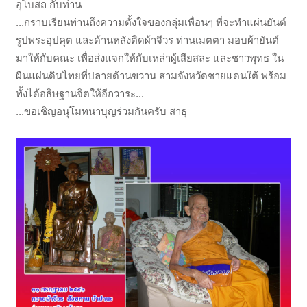
อุโบสถ กับท่าน
...กราบเรียนท่านถึงความตั้งใจของกลุ่มเพื่อนๆ ที่จะทำแผ่นยันต์
รูปพระอุปคุต และด้านหลังติดผ้าจีวร ท่านเมตตา มอบผ้ายันต์
มาให้กับคณะ เพื่อส่งแจกให้กับเหล่าผู้เสียสละ และชาวพุทธ ใน
ผืนแผ่นดินไทยที่ปลายด้านขวาน สามจังหวัดชายแดนใต้ พร้อม
ทั้งได้อธิษฐานจิตให้อีกวาระ...
...ขอเชิญอนุโมทนาบุญร่วมกันครับ สาธุ