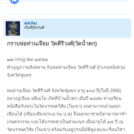
wichu
เป็นที่รู้จักกันดี
กราบพ่อท่านเจียม วัดคีรีวงศ์(วัดน้ำตก)
๒๗ กรกฎาคม ๒๕๕๗
ทำบุญถวายสังหทาน กับพ่อท่านเจียม วัดคีรีวงศ์ อำเภอหลังสวน
จังหวัดชุมพร
พ่อท่านเจียม วัดคีรีวงศ์ จังหวัดชุมพร อายุ ๑๐๔ ปี(ในปี 2556)
หลวงปู่เจียม อติเมโธ เกิดที่บ้านน้ำตก เมื่อปี ๒๔๕๓ ท่านเรียน
หนังสือกับพระในวัดบรรพตวิสัย (ในเขา) จนสามารถอ่านออก
เขียนได้ (เทียบเคียงประมาณ ป.๕) จึงออกมาช่วยบิดามารดาทำ
เกษตรกรรม และได้บรรพชาเป็นสามเณร เมื่ออายุได้ ๑๘ ปี ณ
วัดบรรพตวิสัย (ในเขา) พร้อมกับอยู่ปรนนิบัติดูแลและเรียนวิชา