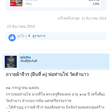
เปิดดู:
2,551
แก้ไขครั้งล่าสุด:
21 ธันวาคม 2014
21 ธันวาคม 2014
ถูกใจ x
4
ดูรายการ
wichu
เป็นที่รู้จักกันดี
ถวายผ้าจีวร (ผืนที่ ๓) พ่อท่านไข่ วัดลำนาว
๓๑ กรกฎาคม ๒๕๕๖
กราบพ่อท่านไข่ นาถสีโล พระครูศีลมงคล อายุ ๑๐๒ ปี (ครั้งที่๒)
วัดลำนาว อำเภอบางขัน นครศรีธรรมราช
...ได้ทำบุญ ถวายผ้าจีวร ของสังฆทาน ปัจจัยร่วมสมทบทุนสร้าง