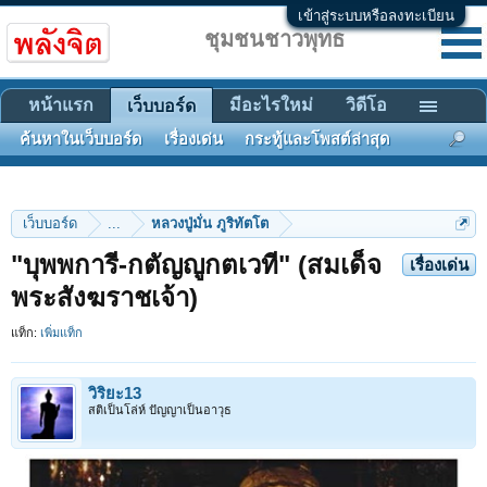
เข้าสู่ระบบหรือลงทะเบียน
ชุมชนชาวพุทธ
หน้าแรก
มีอะไรใหม่
วิดีโอ
เว็บบอร์ด
ค้นหาในเว็บบอร์ด
เรื่องเด่น
กระทู้และโพสต์ล่าสุด
เว็บบอร์ด
...
หลวงปู่มั่น ภูริทัตโต
"บุพพการี-กตัญญูกตเวที" (สมเด็จ
เรื่องเด่น
พระสังฆราชเจ้า)
แท็ก:
เพิ่มแท็ก
วิริยะ13
สติเป็นโล่ห์ ปัญญาเป็นอาวุธ