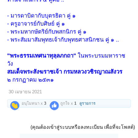
- มารดาบิดากับบุตรธิดา คู่ ๑
- ครูอาจารย์กับศิษย์ คู่ ๑
- พระมหากษัตริย์กับพสกนิกร คู่ ๑
- พระสัมมาสัมพุทธเจ้ากับพุทธศาสนิกชน คู่ ๑ ..
"พระธรรมเทศนาทุลฺลภกถา"
ในพระบรมมหาราช
วัง
สมเด็จพระสังฆราชเจ้า กรมหลวงวชิรญาณสังวร
๒ กรกฏาคม ๒๕๓๑
30 เมษายน 2021
อนุโมทนา x
3
ถูกใจ x
1
ดูรายการ
(คุณต้องเข้าสู่ระบบหรือลงทะเบียน เพื่อที่จะโพสต์)