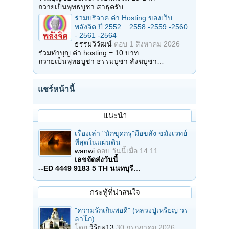
ถวายเป็นพุทธบูชา สาธุครับ…
ร่วมบริจาค ค่า Hosting ของเว็บ
พลังจิต ปี 2552 ...2558 -2559 -2560
- 2561 -2564
ธรรมวิวัฒน์
ตอบ
1 สิงหาคม 2026
ร่วมทำบุญ ค่า hosting = 10 บาท
ถวายเป็นพุทธบูชา ธรรมบูชา สังฆบูชา…
แชร์หน้านี้
แนะนำ
เรื่องเล่า "นักขุดกรุ"มือขลัง ขมังเวทย์
ที่สุดในแผ่นดิน
wanwi
ตอบ
วันนี้เมื่อ 14:11
เลขจัดส่งวันนี้
--ED 4449 9183 5 TH นนทบุรี
…
กระทู้ที่น่าสนใจ
"ความรักเกินพอดี" (หลวงปู่เหรียญ วร
ลาโภ)
โดย
วิริยะ13
30 กรกฎาคม 2026