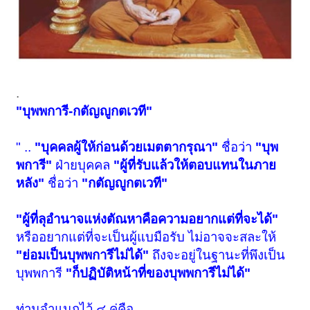
.
"บุพพการี-กตัญญูกตเวที"
" ..
"บุคคลผู้ให้ก่อนด้วยเมตตากรุณา"
ชื่อว่า
"บุพ
พการี"
ฝ่ายบุคคล
"ผู้ที่รับแล้วให้ตอบแทนในภาย
หลัง"
ชื่อว่า
"กตัญญูกตเวที"
"ผู้ที่ลุอำนาจแห่งตัณหาคือความอยากแต่ที่จะได้"
หรืออยากแต่ที่จะเป็นผู้แบมือรับ ไม่อาจจะสละให้
"ย่อมเป็นบุพพการีไม่ได้"
ถึงจะอยู่ในฐานะที่พึงเป็น
บุพพการี
"ก็ปฏิบัติหน้าที่ของบุพพการีไม่ได้"
ท่านจำแนกไว้ ๔ คู่คือ ..