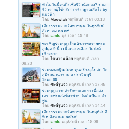
ทำไมวันนี้คนถึงเชื่อรีวิวน้อยลง? รวม
รีวิวจากผู้ใช้บริการจริง ญาณฮีลใจ by
แมวฟ้า
โดย
Maewfah
พฤหัสบดี เวลา 00:13
เสียงธรรมจากวัดท่าขนุน วันพุธที่ ๕
สิงหาคม ๒๕๖๙
โดย
iamfu
พุธ เวลา 19:48
ขอเชิญร่วมบุญเป็นเจ้าภาพถวายพระ
อุปคุต 9 นิ้ว เนื้อทองเหลือง วัดปงค์
เชียงราย
โดย
ไข่หวานน้อย
พฤหัสบดี เวลา
08:23
ร่วมทอดกฐินสมทบทุนสร้างอุโบสถ วัด
สุพีรอนวนาราม จ.ปราจีนบุรี
15พย.69
โดย
ศิษย์รุ่นจิ๋ว
พฤหัสบดี เวลา 17:45
ร่วมบุญถวายค่ารักษาและยา เพื่อสง
เคราะพระสงฆ์อาพาธ วัดต้นปัน จ.ลํา
พูน
โดย
ศิษย์รุ่นจิ๋ว
พฤหัสบดี เวลา 14:14
เสียงธรรมจากวัดท่าขนุน วันพฤหัสบดี
ที่ ๖ สิงหาคม ๒๕๖๙
โดย
iamfu
พฤหัสบดี เวลา 18:06