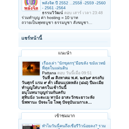
พลังจิต ปี 2552 ...2558 -2559 -2560
- 2561 -2564
ธรรมวิวัฒน์
ตอบ
เสาร์ เวลา 23:48
ร่วมทำบุญ ค่า hosting = 10 บาท
ถวายเป็นพุทธบูชา ธรรมบูชา สังฆบูชา…
แชร์หน้านี้
แนะนำ
เรื่องเล่า "นักขุดกรุ"มือขลัง ขมังเวทย์
ที่สุดในแผ่นดิน
Pattana
ตอบ
วันนี้เมื่อ 09:51
วันที่ ๗ สิงหาคม พ.ศ. ๒๕๖๙ ตรงกับ
วันศุกร์ แรม ๙ ค่ำ เดือนแปดหลัง (๘๘) ปีมะเมีย
ทำบุญใส่บาตรในเช้าวันนี้
อนุโมทนาบุญร่วมกันครับ
สุทินนัง วะตะเม ทานัง อาสะวักขะยาวะหัง
นิพพานะ ปัจจะโย โหตุ ปัจจุบันเนกาเล…
เข้าชมมาก
ทำไมวันนี้คนถึงเชื่อรีวิวน้อยลง? รวม