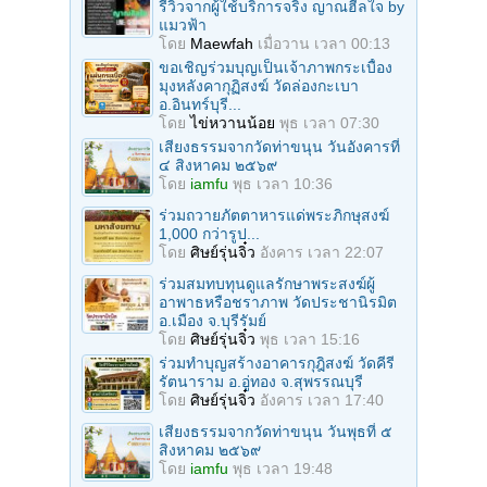
รีวิวจากผู้ใช้บริการจริง ญาณฮีลใจ by
แมวฟ้า
โดย
Maewfah
เมื่อวาน เวลา 00:13
ขอเชิญร่วมบุญเป็นเจ้าภาพกระเบื้อง
มุงหลังคากุฏิสงฆ์ วัดล่องกะเบา
อ.อินทร์บุรี...
โดย
ไข่หวานน้อย
พุธ เวลา 07:30
เสียงธรรมจากวัดท่าขนุน วันอังคารที่
๔ สิงหาคม ๒๕๖๙
โดย
iamfu
พุธ เวลา 10:36
ร่วมถวายภัตตาหารแด่พระภิกษุสงฆ์
1,000 กว่ารูป...
โดย
ศิษย์รุ่นจิ๋ว
อังคาร เวลา 22:07
ร่วมสมทบทุนดูแลรักษาพระสงฆ์ผู้
อาพาธหรือชราภาพ วัดประชานิรมิต
อ.เมือง จ.บุรีรัมย์
โดย
ศิษย์รุ่นจิ๋ว
พุธ เวลา 15:16
ร่วมทำบุญสร้างอาคารกุฎิสงฆ์ วัดคีรี
รัตนาราม อ.อู่ทอง จ.สุพรรณบุรี
โดย
ศิษย์รุ่นจิ๋ว
อังคาร เวลา 17:40
เสียงธรรมจากวัดท่าขนุน วันพุธที่ ๕
สิงหาคม ๒๕๖๙
โดย
iamfu
พุธ เวลา 19:48