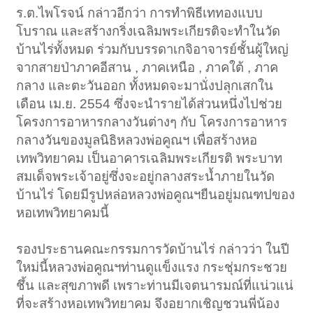
ร.ต.ไพโรจน์ กล่าวอีกว่า การทำพิธีเททองแบบ
โบราณ และสร้างกริ่งเฉลิมพระเกียรติจะทำในวัด
บ้านไร่ทั้งหมด ร่วมกับบรรดาเกจิอาจารย์ชั้นผู้ใหญ่
จากสายป่าภาคอีสาน , ภาคเหนือ , ภาคใต้ , ภาค
กลาง และตะวันออก ทั้งหมดจะมานั่งปลุกเสกใน
เดือน เม.ย. 2554 ซึ่งจะนำรายได้ส่วนหนึ่งไปช่วย
โครงการอาหารกลางวันต่างๆ กับ โครงการอาหาร
กลางวันของมูลนิธิหลวงพ่อคูณฯ เพื่อสร้างหอ
เทพวิทยาคม เป็นอาคารเฉลิมพระเกียรติ พระบาท
สมเด็จพระเจ้าอยู่ซึ่งจะอยู่กลางสระน้ำภายในวัด
บ้านไร่ โดยมีรูปหล่อหลวงพ่อคูณฯยืนอยู่มณฑปของ
หอเทพวิทยาคมนี้
รองประธานคณะกรรมการวัดบ้านไร่ กล่าวว่า ในปี
ใหม่นี้หลวงพ่อคูณฯท่านดูแข็งแรง กระชุ่มกระชวย
ชึ้น และสุขภาพดี เพราะท่านมีเจตนารมณ์ที่แน่วแน่
ที่จะสร้างหอเทพวิทยาคม จึงอยากเชิญชวนพี่น้อง