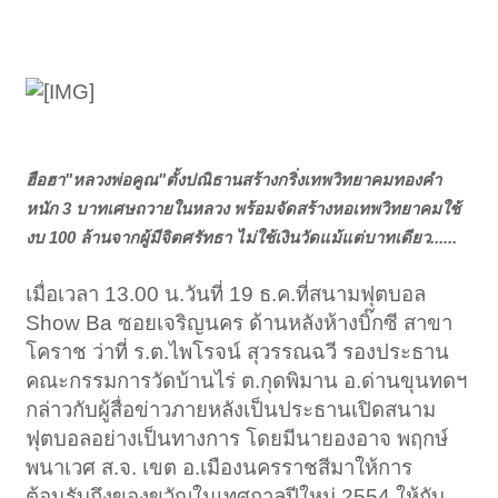
ฮือฮา"หลวงพ่อคูณ"ตั้งปณิธานสร้างกริ่งเทพวิทยาคมทองคำ
หนัก 3 บาทเศษถวายในหลวง พร้อมจัดสร้างหอเทพวิทยาคมใช้
งบ 100 ล้านจากผู้มีจิตศรัทธา ไม่ใช้เงินวัดแม้แต่บาทเดียว......
เมื่อเวลา 13.00 น.วันที่ 19 ธ.ค.ที่สนามฟุตบอล
Show Ba ซอยเจริญนคร ด้านหลังห้างบิ๊กซี สาขา
โคราช ว่าที่ ร.ต.ไพโรจน์ สุวรรณฉวี รองประธาน
คณะกรรมการวัดบ้านไร่ ต.กุดพิมาน อ.ด่านขุนทดฯ
กล่าวกับผู้สื่อข่าวภายหลังเป็นประธานเปิดสนาม
ฟุตบอลอย่างเป็นทางการ โดยมีนายองอาจ พฤกษ์
พนาเวศ ส.จ. เขต อ.เมืองนครราชสีมาให้การ
ต้อนรับถึงของขวัญในเทศกาลปีใหม่ 2554 ให้กับ