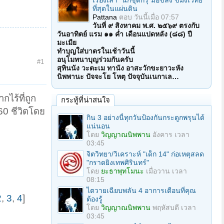
เรื่องเล่า "นักขุดกรุ"มือขลัง ขมังเวทย์
ที่สุดในแผ่นดิน
Pattana
ตอบ
วันนี้เมื่อ 07:57
วันที่ ๙ สิงหาคม พ.ศ. ๒๕๖๙ ตรงกับ
วันอาทิตย์ แรม ๑๑ ค่ำ เดือนแปดหลัง (๘๘) ปี
มะเมีย
ทำบุญใส่บาตรในเช้าวันนี้
อนุโมทนาบุญร่วมกันครับ
#1
สุทินนัง วะตะเม ทานัง อาสะวักขะยาวะหัง
นิพพานะ ปัจจะโย โหตุ ปัจจุบันเนกาเล…
กไร้ที่ถูก
กระทู้ที่น่าสนใจ
 60 ชีวิตโดย
กิน 3 อย่างนี้ทุกวันป้องกันกระดูกพรุนได้
แน่นอน
โดย
วิญญาณนิพพาน
อังคาร เวลา
03:45
จิตวิทยา/วิเคราะห์ "เด็ก 14" ก่อเหตุสลด
"กราดยิงเทพศิรินทร์"
โดย
ยะธาพุทโมนะ
เมื่อวาน เวลา
08:15
ไตวายเฉียบพลัน 4 อาการเตือนที่คุณ
2
,
3
,
4
]
ต้องรู้
โดย
วิญญาณนิพพาน
พฤหัสบดี เวลา
03:45