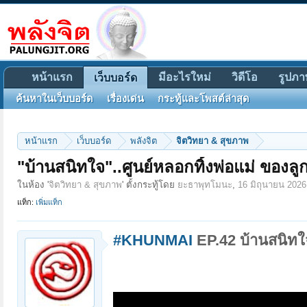
หน้าแรก
มีอะไรใหม่
วิดีโอ
รูปภา
เว็บบอร์ด
ค้นหาในเว็บบอร์ด
เรื่องเด่น
กระทู้และโพสต์ล่าสุด
หน้าแรก
เว็บบอร์ด
พลังจิต
จิตวิทยา & สุขภาพ
"บ้านสนิทใจ"..ศูนย์หลอกทิ้งพ่อแม่ ของลู
ในห้อง '
จิตวิทยา & สุขภาพ
' ตั้งกระทู้โดย
ยะธาพุทโมนะ
,
16 มิถุนายน 2026
แท็ก:
เพิ่มแท็ก
#KHUNMAI
EP.42 บ้านสนิทใจ