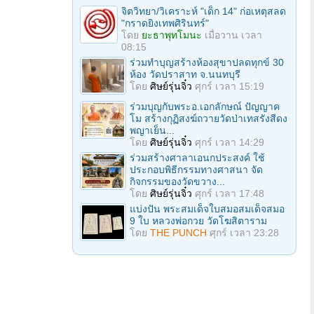
จิตวิทยา/วิเคราะห์ "เด็ก 14" ก่อเหตุสลด
"กราดยิงเทพศิรินทร์"
โดย
ยะธาพุทโมนะ
เมื่อวาน เวลา
08:15
ร่วมทําบุญสร้างห้องสุขาปลดทุกข์ 30
ห้อง วัดปราสาท จ.นนทบุรี
โดย
ศิษย์รุ่นจิ๋ว
ศุกร์ เวลา 15:19
ร่วมบุญกับพระอ.เอกลักษณ์ ปัญญาค
โม สร้างกุฏิสงฆ์ถวายวัดป่าเทสรังสีดง
พญาเย็น...
โดย
ศิษย์รุ่นจิ๋ว
ศุกร์ เวลา 14:29
ร่วมสร้างศาลาเอนกประสงค์ ใช้
ประกอบพิธีกรรมทางศาสนา จัด
กิจกรรมของวัดขวาง...
โดย
ศิษย์รุ่นจิ๋ว
ศุกร์ เวลา 17:48
แบ่งปัน พระสมเด็จใบสมอสมเด็จสมอ
9 ใบ หลวงพ่อกวย วัดโฆสิตาราม
โดย
THE PUNCH
ศุกร์ เวลา 23:28