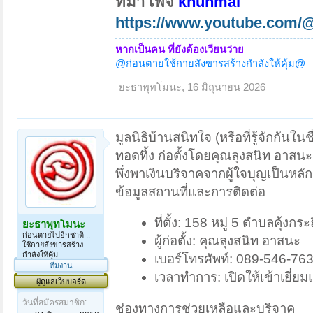
ที่มา เพจ
khunmai
https://www.youtube.com
หากเป็นคน ที่ยังต้องเวียนว่าย
@ก่อนตายใช้กายสังขารสร้างกำลังให้คุ้ม@
ยะธาพุทโมนะ
,
16 มิถุนายน 2026
มูลนิธิบ้านสนิทใจ (หรือที่รู้จักกันในช
ทอดทิ้ง ก่อตั้งโดยคุณลุงสนิท อาสนะ ตั
พึ่งพาเงินบริจาคจากผู้ใจบุญเป็นหลัก
ข้อมูลสถานที่และการติดต่อ
ที่ตั้ง: 158 หมู่ 5 ตำบลคุ้งก
ยะธาพุทโมนะ
ก่อนตายไปอีกชาติ ..
ผู้ก่อตั้ง: คุณลุงสนิท อาสนะ
ใช้กายสังขารสร้าง
กำลังให้คุ้ม
เบอร์โทรศัพท์: 089-546-76
ทีมงาน
เวลาทำการ: เปิดให้เข้าเยี่ยม
ผู้ดูแลเว็บบอร์ด
วันที่สมัครสมาชิก:
ช่องทางการช่วยเหลือและบริจาค