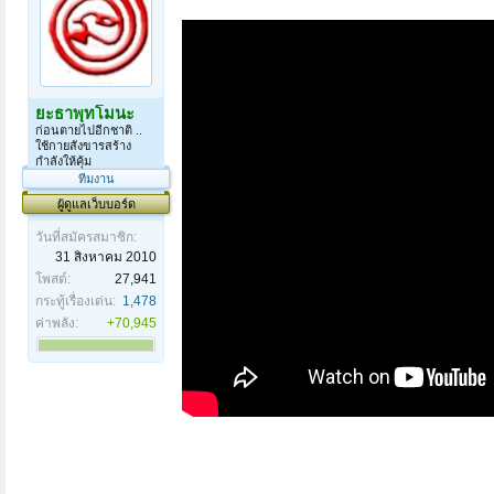
ยะธาพุทโมนะ
ก่อนตายไปอีกชาติ ..
ใช้กายสังขารสร้าง
กำลังให้คุ้ม
ทีมงาน
ผู้ดูแลเว็บบอร์ด
วันที่สมัครสมาชิก:
31 สิงหาคม 2010
โพสต์:
27,941
กระทู้เรื่องเด่น:
1,478
ค่าพลัง:
+70,945