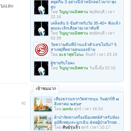
หยุดกิน 3 อย่างนี้น้ำหนักลดไวมาก พุง
คลนและ
ยุบ
โดย
วิญญาณนิพพาน
พฤหัสบดี เวลา
22:16
เคล็ดลับ 5 ข้อสำหรับวัย 35-40+ ฟังแล้ว
คุณจะเลิกเสียดายเวลาทันที
โดย
วิญญาณนิพพาน
พฤหัสบดี เวลา
03:39
วัดความดันที่บ้านแล้วตัวเลขไม่นิ่ง? 5
สาเหตุที่หลายคนมองข้าม
โดย
ยะธาพุทโมนะ
จันทร์ เวลา 23:19
ผู้ชายกับโยคะ
โดย
วิญญาณนิพพาน
วันนี้เมื่อ 02:15
เข้าชมมาก
เสียงธรรมจากวัดท่าขนุน วันศุกร์ที่ ๗
#2
สิงหาคม ๒๕๖๙
โดย
iamfu
ศุกร์ เวลา 16:53
ผ้าป่าจัดหาเครื่องมือแพทย์สำหรับห้อง
อุบัติเหตุและฉุกเฉิน &หอผู้ป่วยวิกฤต...
โดย
ศิษย์รุ่นจิ๋ว
ศุกร์ เวลา 10:17