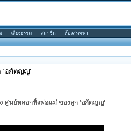
พ
เสียงธรรม
สมาชิก
ห้องสนทนา
ก 'อกัตญญู'
.
 ศูนย์หลอกทิ้งพ่อแม่ ของลูก 'อกัตญญู'